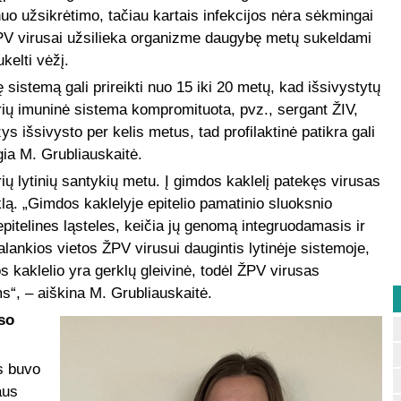
uo užsikrėtimo, tačiau kartais infekcijos nėra sėkmingai
ŽPV virusai užsilieka organizme daugybę metų sukeldami
ukelti vėžį.
sistemą gali prireikti nuo 15 iki 20 metų, kad išsivystytų
rių imuninė sistema kompromituota, pvz., sergant ŽIV,
ys išsivysto per kelis metus, tad profilaktinė patikra gali
igia M. Grubliauskaitė.
rių lytinių santykių metu. Į gimdos kaklelį patekęs virusas
lą. „Gimdos kaklelyje epitelio pamatinio sluoksnio
 epitelines ląsteles, keičia jų genomą integruodamasis ir
alankios vietos ŽPV virusui daugintis lytinėje sistemoje,
dos kaklelio yra gerklų gleivinė, todėl ŽPV virusas
“, – aiškina M. Grubliauskaitė.
so
s buvo
aus