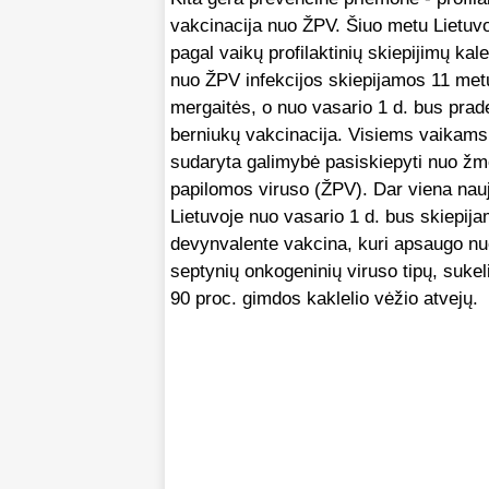
vakcinacija nuo ŽPV. Šiuo metu Lietuv
pagal vaikų profilaktinių skiepijimų kal
nuo ŽPV infekcijos skiepijamos 11 met
mergaitės, o nuo vasario 1 d. bus pradė
berniukų vakcinacija. Visiems vaikams
sudaryta galimybė pasiskiepyti nuo ž
papilomos viruso (ŽPV). Dar viena nau
Lietuvoje nuo vasario 1 d. bus skiepij
devynvalente vakcina, kuri apsaugo n
septynių onkogeninių viruso tipų, sukel
90 proc. gimdos kaklelio vėžio atvejų.