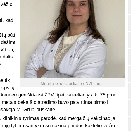
 vėžio
ti, kad
tų būti
 dešimt
V tipų,
 dalis
o
e tik
Monika Grubliauskaitė / NVI nuotr.
biopsijų
 kancerogeniškiausi ŽPV tipai, sukeliantys iki 75 proc.
 metais dėka šio atradimo buvo patvirtinta pirmoji
asakoja M. Grubliauskaitė.
klinikinis tyrimas parodė, kad mergaičių vakcinacija
mųjų lytinių santykių sumažina gimdos kaklelio vėžio