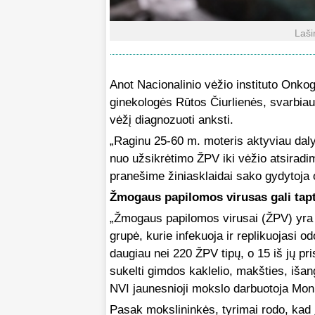
Laši
Anot Nacionalinio vėžio instituto Onko
ginekologės Rūtos Čiurlienės, svarbiaus
vėžį diagnozuoti anksti.
„Raginu 25-60 m. moteris aktyviau daly
nuo užsikrėtimo ŽPV iki vėžio atsiradim
pranešime žiniasklaidai sako gydytoja
Žmogaus papilomos virusas gali tapt
„Žmogaus papilomos virusai (ŽPV) yra d
grupė, kurie infekuoja ir replikuojasi od
daugiau nei 220 ŽPV tipų, o 15 iš jų pr
sukelti gimdos kaklelio, makšties, iša
NVI jaunesnioji mokslo darbuotoja Mon
Pasak mokslininkės, tyrimai rodo, kad 