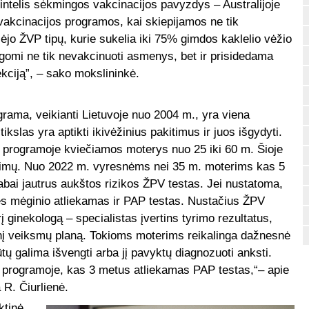
intelis sėkmingos vakcinacijos pavyzdys – Australijoje
vakcinacijos programos, kai skiepijamos ne tik
ėjo ŽVP tipų, kurie sukelia iki 75% gimdos kaklelio vėžio
augomi ne tik nevakcinuoti asmenys, bet ir prisidedama
kciją”, – sako mokslininkė.
rama, veikianti Lietuvoje nuo 2004 m., yra viena
ikslas yra aptikti ikivėžinius pakitimus ir juos išgydyti.
e programoje kviečiamos moterys nuo 25 iki 60 m. Šioje
itimų. Nuo 2022 m. vyresnėms nei 35 m. moterims kas 5
bai jautrus aukštos rizikos ŽPV testas. Jei nustatoma,
ies mėginio atliekamas ir PAP testas. Nustačius ŽPV
rį ginekologą – specialistas įvertins tyrimo rezultatus,
snį veiksmų planą. Tokioms moterims reikalinga dažnesnė
tų galima išvengti arba jį pavyktų diagnozuoti anksti.
e programoje, kas 3 metus atliekamas PAP testas,“– apie
R. Čiurlienė.
ktinė