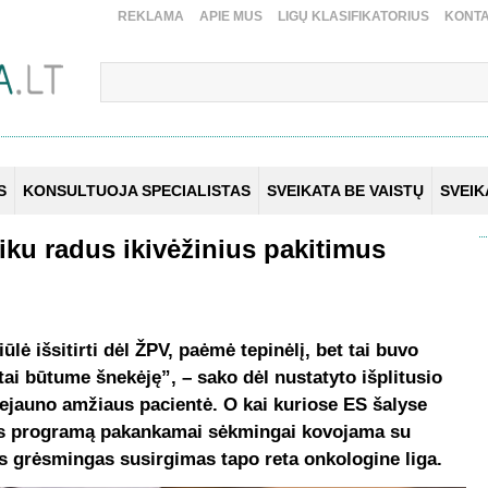
REKLAMA
APIE MUS
LIGŲ KLASIFIKATORIUS
KONTA
S
KONSULTUOJA SPECIALISTAS
SVEIKATA BE VAISTŲ
SVEI
iku radus ikivėžinius pakitimus
lė išsitirti dėl ŽPV, paėmė tepinėlį, bet tai buvo
ai būtume šnekėję”, – sako dėl nustatyto išplitusio
nejauno amžiaus pacientė. O kai kuriose ES šalyse
ros programą pakankamai sėkmingai kovojama su
is grėsmingas susirgimas tapo reta onkologine liga.