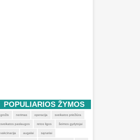
POPULIARIOS ŽYMOS
grožis
nerimas
operacija
sveikatos priežiūra
sveikatos paslaugos
retos ligos
šeimos gydytojai
vakcinacija
augalai
sąnariai