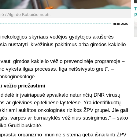
T
p
nė / Algirdo Kubaičio nuotr.
REKLAMA
ginekologijos skyriaus vedėjos gydytojos akušerės
ia nustatyti ikivėžinius pakitimus arba gimdos kaklelio
vauti gimdos kaklelio vėžio prevencinėje programoje –
o vyksta ilgas procesas, liga neišsivysto greit“, –
 onkoginekologė.
i vėžio priežastimi
idelė ir įvairiapusė apvalkalo neturinčių DNR virusų
os ar gleivinės epitelinėse ląstelėse. Yra identifikuotų
iskiriami aukštos onkologinės rizikos ŽPV grupei. Jie gali
ngės, varpos ar burnaryklės vėžinius susirgimus,“ – sako
ika Grubliauskaitė.
įprastai organizmo imuninė sistema geba išnaikinti ŽPV