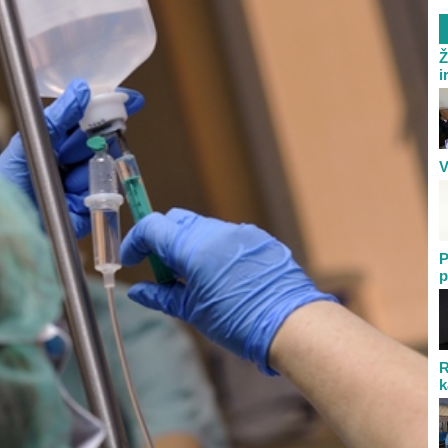
Ž
i
V
P
p
R
k