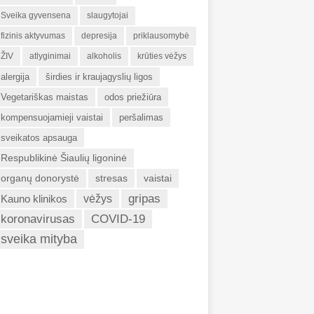
Sveika gyvensena
slaugytojai
fizinis aktyvumas
depresija
priklausomybė
ŽIV
atlyginimai
alkoholis
krūties vėžys
alergija
širdies ir kraujagyslių ligos
Vegetariškas maistas
odos priežiūra
kompensuojamieji vaistai
peršalimas
sveikatos apsauga
Respublikinė Šiaulių ligoninė
organų donorystė
stresas
vaistai
gripas
Kauno klinikos
vėžys
koronavirusas
COVID-19
sveika mityba