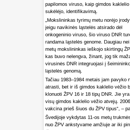
papilomos viruso, kaip gimdos kaklelio
sukėlėjo, identifikavimą.
„Mokslininkas tyrimų metu norėjo įrody
jeigu navikinės ląstelės atsirado dėl
onkogeninio viruso, šio viruso DNR turė
randama ląstelės genome. Daugiau nei
metų mokslininkas ieškojo skirtingų ŽP
kas buvo nelengva, žinant, jog tik maža
virusinės DNR integruojasi į šeiminink
ląstelės genomą.
Tačiau 1983–1984 metais jam pavyko n
atrasti, bet ir iš gimdos kaklelio vėžio 
klonuoti ŽPV 16 ir 18 tipų DNR. Jie yra
visų gimdos kaklelio vėžio atvejų. 2006
vakcina prieš šiuos du ŽPV tipus“, – p
Švedijoje vykdytas 11-os metų trukmės 
nuo ŽPV ankstyvame amžiuje ar iki pir