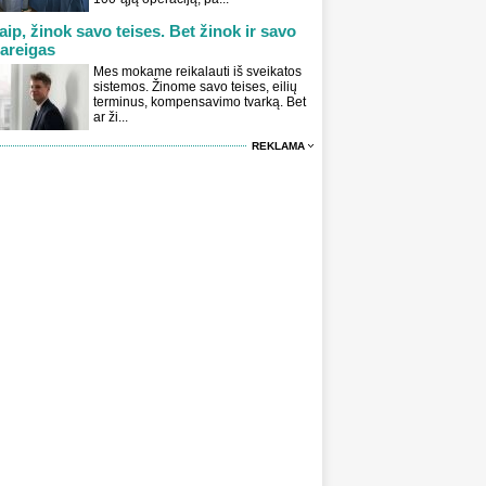
aip, žinok savo teises. Bet žinok ir savo
areigas
Mes mokame reikalauti iš sveikatos
sistemos. Žinome savo teises, eilių
terminus, kompensavimo tvarką. Bet
ar ži...
REKLAMA