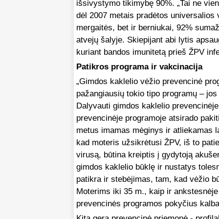
išsivystymo tikimybę 90%. „Tai ne vien
dėl 2007 metais pradėtos universalios 
mergaitės, bet ir berniukai, 92% sumaž
atvejų šalyje. Skiepijant abi lytis aps
kuriant bandos imunitetą prieš ŽPV infe
Patikros programa ir vakcinacija
„Gimdos kaklelio vėžio prevencinė prog
pažangiausių tokio tipo programų – jos t
Dalyvauti gimdos kaklelio prevencinėj
prevencinėje programoje atsirado pak
metus imamas mėginys ir atliekamas la
kad moteris užsikrėtusi ŽPV, iš to pat
virusą, būtina kreiptis į gydytoją akuše
gimdos kaklelio būklę ir nustatys tole
patikra ir stebėjimas, tam, kad vėžio bū
Moterims iki 35 m., kaip ir ankstesnėj
prevencinės programos pokyčius kalba 
Kita gera prevencinė priemonė - profila