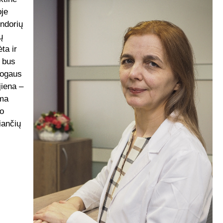
oje
endorių
ų
ta ir
 bus
mogaus
jiena –
ama
uo
iančių