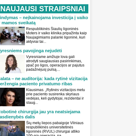
NAUJAUSI STRAIPSNIAI
indymas – neįkainojama investicija į vaiko
r mamos sveikatą
Respublikinės Šiaulių ligoninės
Moters ir vaiko klinika pripažinta kaip
Naujagimiams palanki ligoninė, kuri
aktyviai tai...
yresniems pavojinga nejudėti
Vyresniame amžiuje lova gali
atrodyti saugiausias pasirinkimas,
ypač po ligos, operacijos ar pajutus
padažnėjusį pulsą....
alata – ne auditorija: kada rytinė vizitacija
eržengia paciento privatumo ribas
Klausimas. „Rytinės vizitacijos metu
prie paciento susirenka skyriaus
vedėjas, keli gydytojai, rezidentai ir
slaug...
obotinė chirurgija jau yra neatsiejama
asdienybės dalis
Šių metų liepos pabaigoje Vilniaus
respublikinės universitetinės
ligoninės (RVUL) chirurgai atliko
100-ąją operaciją, pa...