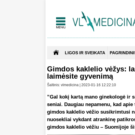
LIGOS IR SVEIKATA
PAGRINDINI
Gimdos kaklelio vėžys: la
laimėsite gyvenimą
Šaltinis: vlmedicina | 2023-01-16 12:22:10
”Gal kokį kartą mano ginekologė ir siū
seniai. Daugiau nepamenu, kad apie t
gimdos kaklelio vėžio susikrimtusi 
nuosekliai vykdant atrankinę patik
gimdos kaklelio vėžiu – Suomijoje š