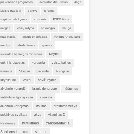
prevencinės programos
sveikatos draudimas
Joga
Maisto papildai
dantys
reforma
šlapimo nelaikymas
antsvoris
PSDF lėšos
miegas
vaikų mityba
onkologija
slauga
reabilitacija
erkinis encefalitas
Vytenis Andriukaitis
nemiga
alkoholizmas
sportas
Mityba
sveikatos apsaugos ministerija
cukrinis diabetas
korupcija
vaistų kainos
traumos
Skiepai
pacientai
Renginiai
skydliaukė
Vaikai
savižudybės
alkoholio kontrolė
kraujo donorystė
nėštumas
valstybinė ligonių kasa
sveikata
alkoholio vartojimas
insultas
prostatos vėžys
psichikos sveikata
akys
vitaminas D
nutukimas
transplantacija
Nėštumas
Santaros klinikos
skiepai