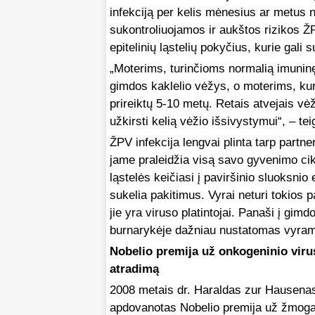
infekciją per kelis mėnesius ar metus n
sukontroliuojamos ir aukštos rizikos 
epitelinių ląstelių pokyčius, kurie gali s
„Moterims, turinčioms normalią imuninę 
gimdos kaklelio vėžys, o moterims, ku
prireiktų 5-10 metų. Retais atvejais vėž
užkirsti kelią vėžio išsivystymui“, – te
ŽPV infekcija lengvai plinta tarp partne
jame praleidžia visą savo gyvenimo cik
ląstelės keičiasi į paviršinio sluoksnio
sukelia pakitimus. Vyrai neturi tokios p
jie yra viruso platintojai. Panaši į gim
burnarykėje dažniau nustatomas vyrams
Nobelio premija už onkogeninio viru
atradimą
2008 metais dr. Haraldas zur Hausena
apdovanotas Nobelio premija už žmog