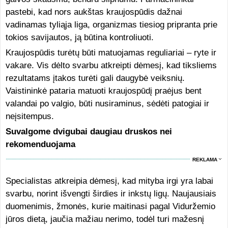
pastebi, kad nors aukštas kraujospūdis dažnai
vadinamas tyliąja liga, organizmas tiesiog pripranta prie
tokios savijautos, ją būtina kontroliuoti.
Kraujospūdis turėtų būti matuojamas reguliariai – ryte ir
vakare. Vis dėlto svarbu atkreipti dėmesį, kad tiksliems
rezultatams įtakos turėti gali daugybė veiksnių.
Vaistininkė pataria matuoti kraujospūdį praėjus bent
valandai po valgio, būti nusiraminus, sėdėti patogiai ir
neįsitempus.
Suvalgome dvigubai daugiau druskos nei
rekomenduojama
REKLAMA
Specialistas atkreipia dėmesį, kad mityba irgi yra labai
svarbu, norint išvengti širdies ir inkstų ligų. Naujausiais
duomenimis, žmonės, kurie maitinasi pagal Viduržemio
jūros dietą, jaučia mažiau nerimo, todėl turi mažesnį