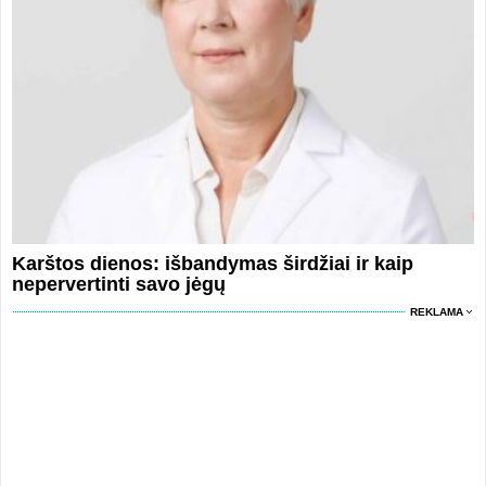
Karštos dienos: išbandymas širdžiai ir kaip
nepervertinti savo jėgų
REKLAMA