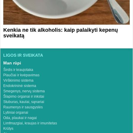
Kenkia ne tik alkoholis: kaip palaikyti kepenų
sveikatą
LIGOS IR SVEIKATA
Man rūpi
Širdis ir kraujotaka
Plaučiai ir kvėpavimas
Virškinimo sistema
Endokrininė sistema
Smegenys, nervų sistema
Šlapimo organai ir inkstai
Stuburas, kaulai, sąnariai
Raumenys ir sausgyslės
Lytiniai organai
Oda, plaukai ir nagai
Limfmazgiai, kraujas ir imunitetas
Krūtys