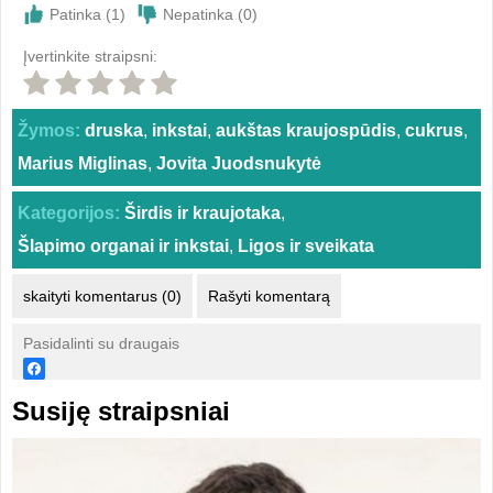
Patinka (
1
)
Nepatinka (
0
)
Įvertinkite straipsni:
Žymos:
druska
,
inkstai
,
aukštas kraujospūdis
,
cukrus
,
Marius Miglinas
,
Jovita Juodsnukytė
Kategorijos:
Širdis ir kraujotaka
,
Šlapimo organai ir inkstai
,
Ligos ir sveikata
skaityti komentarus (0)
Rašyti komentarą
Pasidalinti su draugais
Susiję straipsniai