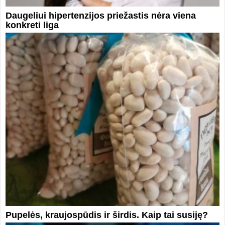
Daugeliui hipertenzijos priežastis nėra viena
konkreti liga
Pupelės, kraujospūdis ir širdis. Kaip tai susiję?