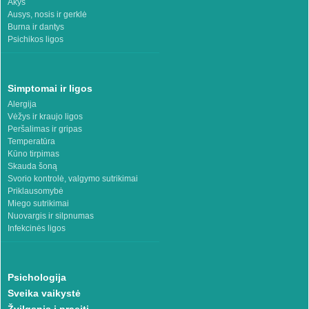
Akys
Ausys, nosis ir gerklė
Burna ir dantys
Psichikos ligos
Simptomai ir ligos
Alergija
Vėžys ir kraujo ligos
Peršalimas ir gripas
Temperatūra
Kūno tirpimas
Skauda šoną
Svorio kontrolė, valgymo sutrikimai
Priklausomybė
Miego sutrikimai
Nuovargis ir silpnumas
Infekcinės ligos
Psichologija
Sveika vaikystė
Žvilgsnis į praeitį