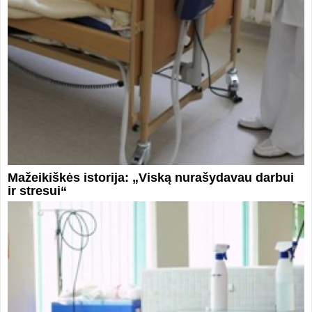
Mažeikiškės istorija: „Viską nurašydavau darbui
ir stresui“