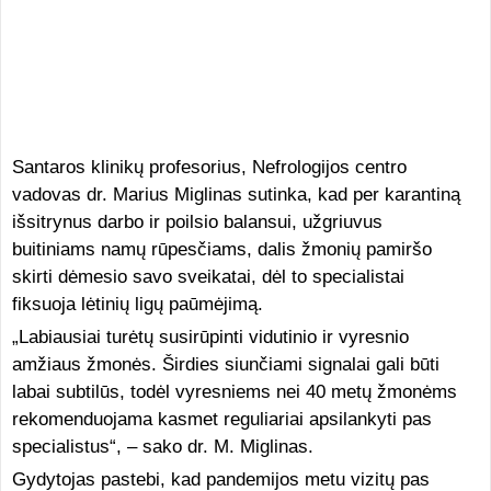
Santaros klinikų profesorius, Nefrologijos centro
vadovas dr. Marius Miglinas sutinka, kad per karantiną
išsitrynus darbo ir poilsio balansui, užgriuvus
buitiniams namų rūpesčiams, dalis žmonių pamiršo
skirti dėmesio savo sveikatai, dėl to specialistai
fiksuoja lėtinių ligų paūmėjimą.
„Labiausiai turėtų susirūpinti vidutinio ir vyresnio
amžiaus žmonės. Širdies siunčiami signalai gali būti
labai subtilūs, todėl vyresniems nei 40 metų žmonėms
rekomenduojama kasmet reguliariai apsilankyti pas
specialistus“, – sako dr. M. Miglinas.
Gydytojas pastebi, kad pandemijos metu vizitų pas