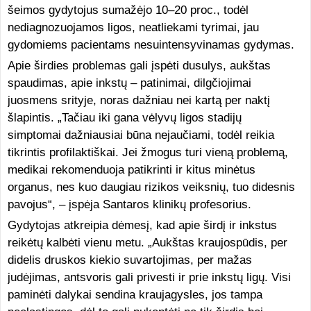
šeimos gydytojus sumažėjo 10–20 proc., todėl
nediagnozuojamos ligos, neatliekami tyrimai, jau
gydomiems pacientams nesuintensyvinamas gydymas.
Apie širdies problemas gali įspėti dusulys, aukštas
spaudimas, apie inkstų – patinimai, dilgčiojimai
juosmens srityje, noras dažniau nei kartą per naktį
šlapintis. „Tačiau iki gana vėlyvų ligos stadijų
simptomai dažniausiai būna nejaučiami, todėl reikia
tikrintis profilaktiškai. Jei žmogus turi vieną problemą,
medikai rekomenduoja patikrinti ir kitus minėtus
organus, nes kuo daugiau rizikos veiksnių, tuo didesnis
pavojus“, – įspėja Santaros klinikų profesorius.
Gydytojas atkreipia dėmesį, kad apie širdį ir inkstus
reikėtų kalbėti vienu metu. „Aukštas kraujospūdis, per
didelis druskos kiekio suvartojimas, per mažas
judėjimas, antsvoris gali privesti ir prie inkstų ligų. Visi
paminėti dalykai sendina kraujagysles, jos tampa