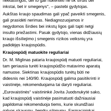
neelastingos, dėl to gali nukentėti ne tik širdis bei
inkstai, bet ir smegenys“, – pastebi gydytojas.
Aukštas kraujo spaudimas gali ypač paveikti smegenis,
gali prasidėti nerimas. Nediagnozuojamos ir
negydomos širdies bei inkstų ligos gali tapti netgi
insulto priežastimi. Pasak gydytojo, vienas didžiausių
kraujo išsiliejimo į smegenis rizikos veiksnių yra
padidėjęs kraujospūdis.
Kraujospūdį matuokite reguliariai
Dr. M. Miglinas pataria kraujospūdį matuoti reguliariai,
tam geriausia turėti kraujospūdžio matavimo aparatą
namuose. Siektinas kraujospūdis turėtų būti ne
didesnis nei 140/90. Kraujospūdį galima pasitikrinti ir
vaistinėje, rekomenduojama tai daryti reguliariai.
„Eurovaistinės“ vaistininkė Jovita Juodsnukytė sako,
kad kraujospūdį vaistinėje pasimatuoti dažniausiai
papildomai rekomenduoja tiems, kurie skundžiasi
galvos skausmu, bendru silpnumu. Farmacininkai