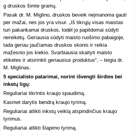
g druskos šimte gramų.
Pasak dr. M. Miglino, druskos beveik neįmanoma gauti
per mažai, nes jos yra visur. „Iš tikrųjų visas maistas
turi pakankamai druskos, todėl jo papildomai sūdyti
nereikėtų. Geriausia sūdyti maisto ruošimo pabaigoje,
tada geriau jaučiamas druskos skonis ir reikia
mažesnio jos kiekio. Svarbiausia skaityti maisto
etiketes ir atsirinkti geriausius produktus“, – teigia dr.
M. Miglinas.
5 specialisto patarimai, norint išvengti širdies bei
inkstų ligų:
Reguliariai tikrintis kraujo spaudimą.
Kasmet darytis bendrą kraujo tyrimą.
Reguliariai atlikti inkstų veiklą atspindinčius kraujo
tyrimus.
Reguliariai atlikti šlapimo tyrimą.