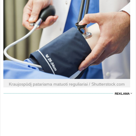
Kraujospūdį patariama matuoti reguliariai / Shutterstock.com
REKLAMA