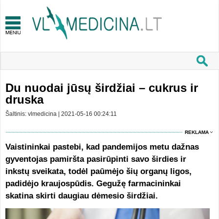
Du nuodai jūsų širdžiai – cukrus ir
druska
Šaltinis: vlmedicina | 2021-05-16 00:24:11
REKLAMA
Vaistininkai pastebi, kad pandemijos metu dažnas
gyventojas pamiršta pasirūpinti savo širdies ir
inkstų sveikata, todėl paūmėjo šių organų ligos,
padidėjo kraujospūdis. Gegužę farmacininkai
skatina skirti daugiau dėmesio širdžiai.