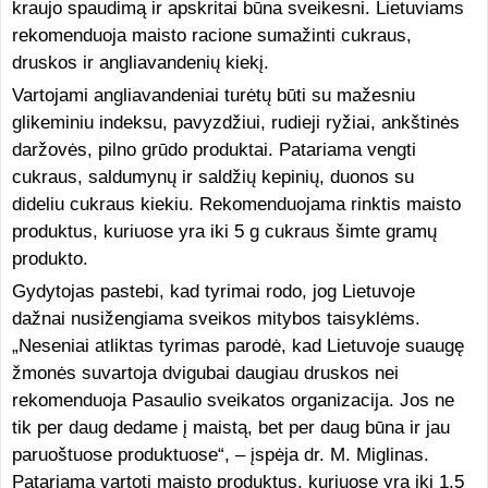
kraujo spaudimą ir apskritai būna sveikesni. Lietuviams
rekomenduoja maisto racione sumažinti cukraus,
druskos ir angliavandenių kiekį.
Vartojami angliavandeniai turėtų būti su mažesniu
glikeminiu indeksu, pavyzdžiui, rudieji ryžiai, ankštinės
daržovės, pilno grūdo produktai. Patariama vengti
cukraus, saldumynų ir saldžių kepinių, duonos su
dideliu cukraus kiekiu. Rekomenduojama rinktis maisto
produktus, kuriuose yra iki 5 g cukraus šimte gramų
produkto.
Gydytojas pastebi, kad tyrimai rodo, jog Lietuvoje
dažnai nusižengiama sveikos mitybos taisyklėms.
„Neseniai atliktas tyrimas parodė, kad Lietuvoje suaugę
žmonės suvartoja dvigubai daugiau druskos nei
rekomenduoja Pasaulio sveikatos organizacija. Jos ne
tik per daug dedame į maistą, bet per daug būna ir jau
paruoštuose produktuose“, – įspėja dr. M. Miglinas.
Patariama vartoti maisto produktus, kuriuose yra iki 1,5