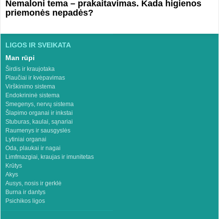
Nemaloni tema – prakaitavimas. Kada higienos
priemonės nepadės?
LIGOS IR SVEIKATA
Man rūpi
Širdis ir kraujotaka
Plaučiai ir kvėpavimas
Virškinimo sistema
Endokrininė sistema
Smegenys, nervų sistema
Šlapimo organai ir inkstai
Stuburas, kaulai, sąnariai
Raumenys ir sausgyslės
Lytiniai organai
Oda, plaukai ir nagai
Limfmazgiai, kraujas ir imunitetas
Krūtys
Akys
Ausys, nosis ir gerklė
Burna ir dantys
Psichikos ligos