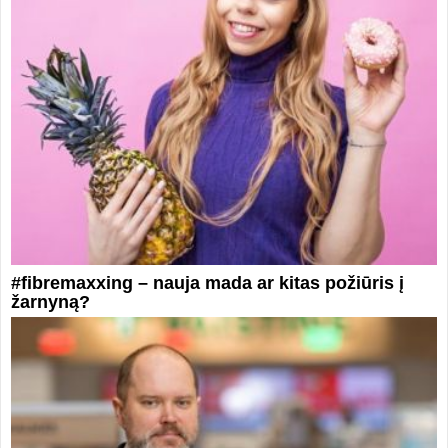
#fibremaxxing – nauja mada ar kitas požiūris į
žarnyną?