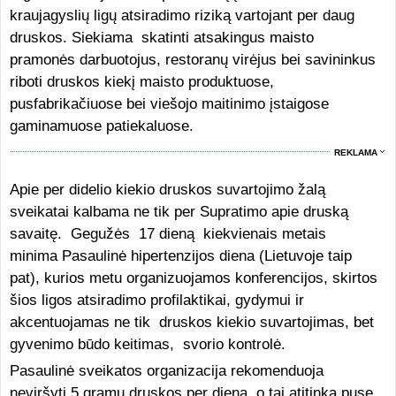
kraujagyslių ligų atsiradimo riziką vartojant per daug
druskos. Siekiama skatinti atsakingus maisto
pramonės darbuotojus, restoranų virėjus bei savininkus
riboti druskos kiekį maisto produktuose,
pusfabrikačiuose bei viešojo maitinimo įstaigose
gaminamuose patiekaluose.
REKLAMA
Apie per didelio kiekio druskos suvartojimo žalą
sveikatai kalbama ne tik per Supratimo apie druską
savaitę. Gegužės 17 dieną kiekvienais metais
minima Pasaulinė hipertenzijos diena (Lietuvoje taip
pat), kurios metu organizuojamos konferencijos, skirtos
šios ligos atsiradimo profilaktikai, gydymui ir
akcentuojamas ne tik druskos kiekio suvartojimas, bet
gyvenimo būdo keitimas, svorio kontrolė.
Pasaulinė sveikatos organizacija rekomenduoja
neviršyti 5 gramų druskos per dieną, o tai atitinka pusę