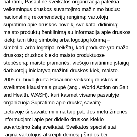
patirtimi, Pasaulinė sveikatos organizacija pateikia
veiksmingus druskos suvartojimo mažinimo būdus:
nacionalinių rekomendacijų rengimą; vartotojų
supratimo apie druskos poveikį sveikatai didinimą;
maisto produktų ženklinimą su informacija apie druskos
kiekį; tam tikrų simbolių arba logotipų kūrimą –
simboliai arba logotipai reikštų, kad produkte yra mažai
druskos; druskos kiekio maisto produktuose
stebėseną; maisto pramonės, viešojo maitinimo įstaigų
darbuotojų iniciatyvą mažinti druskos kiekį maiste.
2005 m. buvo įkurta Pasaulinė veiksmų druskos ir
sveikatos klausimais grupė (angl. World Action on Salt
and Health, WASH), kuri kasmet visame pasaulyje
organizuoja Supratimo apie druską savaitę.
Lietuvoje ši savaitė minima taip pat. Jos metu žmonės
informuojami apie per didelio druskos kiekio
suvartojimo žalą sveikatai. Sveikatos specialistai
ragina vartotojus atkreipti dėmesį į širdies bei