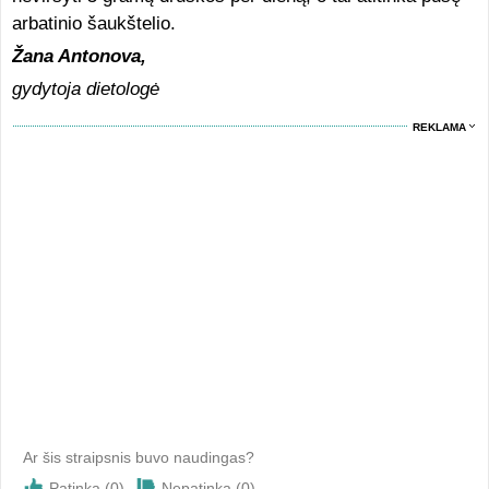
arbatinio šaukštelio.
Žana Antonova,
gydytoja dietologė
REKLAMA
Ar šis straipsnis buvo naudingas?
Patinka (
0
)
Nepatinka (
0
)