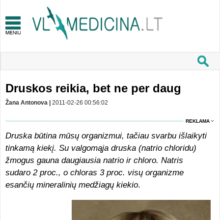
Druskos reikia, bet ne per daug
Žana Antonova |
2011-02-26 00:56:02
REKLAMA
Druska būtina mūsų organizmui, tačiau svarbu išlaikyti
tinkamą kiekį. Su valgomąja druska (natrio chloridu)
žmogus gauna daugiausia natrio ir chloro. Natris
sudaro
2
proc., o chloras 3 proc. vis
ų organizme
esančių mineralinių medžiagų kiekio
.