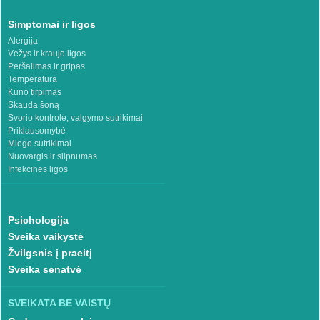
Simptomai ir ligos
Alergija
Vėžys ir kraujo ligos
Peršalimas ir gripas
Temperatūra
Kūno tirpimas
Skauda šoną
Svorio kontrolė, valgymo sutrikimai
Priklausomybė
Miego sutrikimai
Nuovargis ir silpnumas
Infekcinės ligos
Psichologija
Sveika vaikystė
Žvilgsnis į praeitį
Sveika senatvė
SVEIKATA BE VAISTŲ