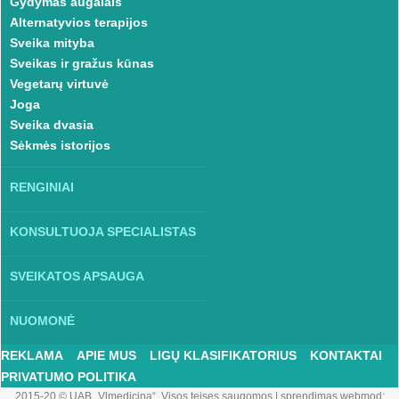
Gydymas augalais
Alternatyvios terapijos
Sveika mityba
Sveikas ir gražus kūnas
Vegetarų virtuvė
Joga
Sveika dvasia
Sėkmės istorijos
RENGINIAI
KONSULTUOJA SPECIALISTAS
SVEIKATOS APSAUGA
NUOMONĖ
REKLAMA
APIE MUS
LIGŲ KLASIFIKATORIUS
KONTAKTAI
PRIVATUMO POLITIKA
2015-20 © UAB „Vlmedicina“. Visos teises saugomos
|
sprendimas webmod: