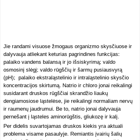
Jie randami visuose žmogaus organizmo skysčiuose ir
dalyvauja atliekant keturias pagrindines funkcijas:
palaiko vandens balansą ir jo išsiskyrimą; valdo
osmosinį slėgį; valdo rūgščių ir šarmų pusiausvyrą
(pH); palaiko ekstraląstelinio ir intraląstelinio skysčio
koncentracijos skirtumą. Natrio ir chloro jonai reikalingi
susidarant druskos rūgščiai skrandžio liaukų
dengiamosiose ląstelėse, jie reikalingi normaliam nervų
ir raumenų jaudrumui. Be to, natrio jonai dalyvauja
pernešant į ląsteles aminorūgštis, gliukozę ir kalį.
Per didelis suvartojamas druskos kiekis yra aktuali
problema visame pasaulyje. Remiantis įvairių šalių