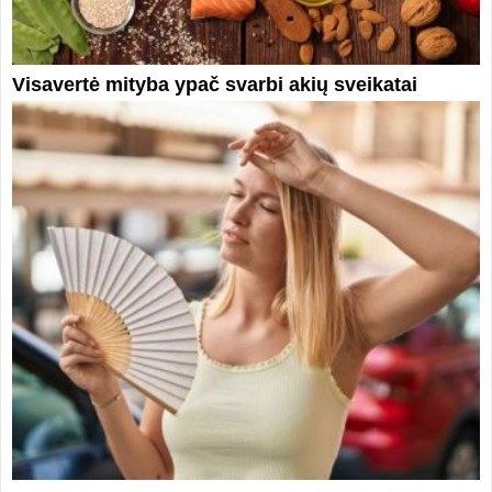
Visavertė mityba ypač svarbi akių sveikatai