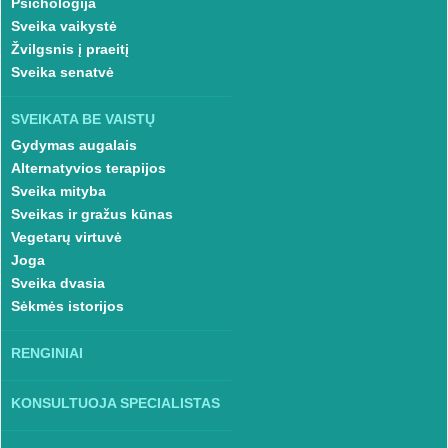
Psichologija
Sveika vaikystė
Žvilgsnis į praeitį
Sveika senatvė
SVEIKATA BE VAISTŲ
Gydymas augalais
Alternatyvios terapijos
Sveika mityba
Sveikas ir gražus kūnas
Vegetarų virtuvė
Joga
Sveika dvasia
Sėkmės istorijos
RENGINIAI
KONSULTUOJA SPECIALISTAS