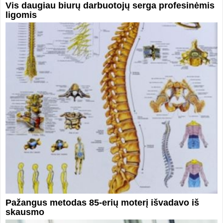
Vis daugiau biurų darbuotojų serga profesinėmis
ligomis
Pažangus metodas 85-erių moterį išvadavo iš
skausmo