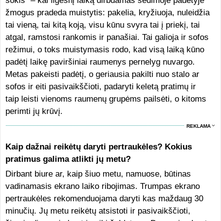
šokis“ – kai ilgesnį laiką dirbdamas sėdimoje padėtyje
žmogus pradeda muistytis: pakelia, kryžiuoja, nuleidžia
tai vieną, tai kitą koją, visu kūnu svyra tai į priekį, tai
atgal, ramstosi rankomis ir panašiai. Tai galioja ir sofos
režimui, o toks muistymasis rodo, kad visą laiką kūno
padėtį laikę paviršiniai raumenys pernelyg nuvargo.
Metas pakeisti padėtį, o geriausia pakilti nuo stalo ar
sofos ir eiti pasivaikščioti, padaryti keletą pratimų ir
taip leisti vienoms raumenų grupėms pailsėti, o kitoms
perimti jų krūvį.
REKLAMA
Kaip dažnai reikėtų daryti pertraukėles? Kokius
pratimus galima atlikti jų metu?
Dirbant biure ar, kaip šiuo metu, namuose, būtinas
vadinamasis ekrano laiko ribojimas. Trumpas ekrano
pertraukėles rekomenduojama daryti kas maždaug 30
minučių. Jų metu reikėtų atsistoti ir pasivaikščioti,