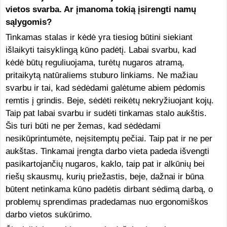
vietos svarba. Ar įmanoma tokią įsirengti namų
sąlygomis?
Tinkamas stalas ir kėdė yra tiesiog būtini siekiant
išlaikyti taisyklingą kūno padėtį. Labai svarbu, kad
kėdė būtų reguliuojama, turėtų nugaros atramą,
pritaikytą natūraliems stuburo linkiams. Ne mažiau
svarbu ir tai, kad sėdėdami galėtume abiem pėdomis
remtis į grindis. Beje, sėdėti reikėtų nekryžiuojant kojų.
Taip pat labai svarbu ir sudėti tinkamas stalo aukštis.
Šis turi būti ne per žemas, kad sėdėdami
nesikūprintumėte, neįsitemptų pečiai. Taip pat ir ne per
aukštas. Tinkamai įrengta darbo vieta padeda išvengti
pasikartojančių nugaros, kaklo, taip pat ir alkūnių bei
riešų skausmų, kurių priežastis, beje, dažnai ir būna
būtent netinkama kūno padėtis dirbant sėdimą darbą, o
problemų sprendimas pradedamas nuo ergonomiškos
darbo vietos sukūrimo.