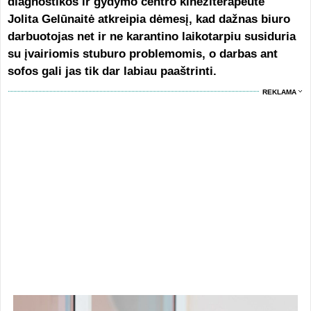
diagnostikos ir gydymo centro kineziterapeutė
Jolita Gelūnaitė atkreipia dėmesį, kad dažnas biuro
darbuotojas net ir ne karantino laikotarpiu susiduria
su įvairiomis stuburo problemomis, o darbas ant
sofos gali jas tik dar labiau paaštrinti.
REKLAMA