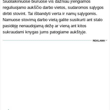
Šiuolaikiniuose biuruose vis dažniau įrengiamos
reguliuojamo aukščio darbo vietos, sudaromos sąlygos
dirbti stovint. Tai išbandyti verta ir namų sąlygomis.
Namuose stovimą darbo vietą galite susikurti ant stalo
pasidėję nenaudojamą dėžę ar vieną ant kitos
sukraudami knygas jums patogiame aukštyje.
REKLAMA