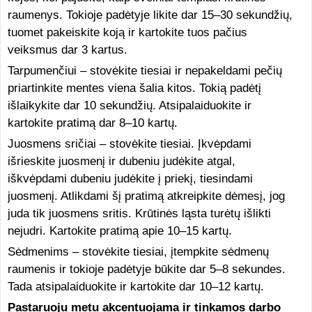
raumenys. Tokioje padėtyje likite dar 15–30 sekundžių,
tuomet pakeiskite koją ir kartokite tuos pačius
veiksmus dar 3 kartus.
Tarpumenčiui – stovėkite tiesiai ir nepakeldami pečių
priartinkite mentes viena šalia kitos. Tokią padėtį
išlaikykite dar 10 sekundžių. Atsipalaiduokite ir
kartokite pratimą dar 8–10 kartų.
Juosmens sričiai – stovėkite tiesiai. Įkvėpdami
išrieskite juosmenį ir dubeniu judėkite atgal,
iškvėpdami dubeniu judėkite į priekį, tiesindami
juosmenį. Atlikdami šį pratimą atkreipkite dėmesį, jog
juda tik juosmens sritis. Krūtinės ląsta turėtų išlikti
nejudri. Kartokite pratimą apie 10–15 kartų.
Sėdmenims – stovėkite tiesiai, įtempkite sėdmenų
raumenis ir tokioje padėtyje būkite dar 5–8 sekundes.
Tada atsipalaiduokite ir kartokite dar 10–12 kartų.
Pastaruoju metu akcentuojama ir tinkamos darbo