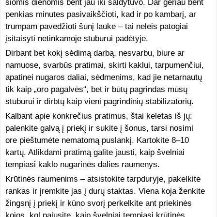
šiomis dienomis bent jau iki šaldytuvo. Dar geriau bent
penkias minutes pasivaikščioti, kad ir po kambarį, ar
trumpam pavedžioti šunį lauke – tai neleis patogiai
įsitaisyti netinkamoje stuburui padėtyje.
Dirbant bet kokį sėdimą darbą, nesvarbu, biure ar
namuose, svarbūs pratimai, skirti kaklui, tarpumenčiui,
apatinei nugaros daliai, sėdmenims, kad jie netarnautų
tik kaip „oro pagalvės“, bet ir būtų pagrindas mūsų
stuburui ir dirbtų kaip vieni pagrindinių stabilizatorių.
Kalbant apie konkrečius pratimus, štai keletas iš jų:
palenkite galvą į priekį ir sukite į šonus, tarsi nosimi
ore pieštumėte nematomą puslankį. Kartokite 8–10
kartų. Atlikdami pratimą galite jausti, kaip švelniai
tempiasi kaklo nugarinės dalies raumenys.
Krūtinės raumenims – atsistokite tarpduryje, pakelkite
rankas ir įremkite jas į durų staktas. Viena koja ženkite
žingsnį į priekį ir kūno svorį perkelkite ant priekinės
kojos, kol pajusite, kaip švelniai tempiasi krūtinės