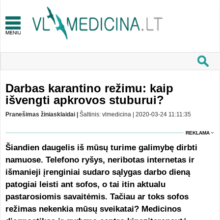
Darbas karantino režimu: kaip
išvengti apkrovos stuburui?
Pranešimas žiniasklaidai |
Šaltinis: vlmedicina | 2020-03-24 11:11:35
REKLAMA
Šiandien daugelis iš mūsų turime galimybę dirbti
namuose. Telefono ryšys, neribotas internetas ir
išmanieji įrenginiai sudaro sąlygas darbo dieną
patogiai leisti ant sofos, o tai itin aktualu
pastarosiomis savaitėmis. Tačiau ar toks sofos
režimas nekenkia mūsų sveikatai? Medicinos