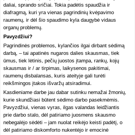
daliai, sprando sričiai. Tokia padėtis spaudžia ir
diafragmą, kuri yra vienas pagrindinių kvėpavimo
raumenų, ir dėl šio spaudimo kyla daugybė vidaus
organų problemų.
Pavyzdžiui?
Pagrindinės problemos, kylančios ilgai dirbant sėdimą
darbą, – tai apatinės nugaros dalies skausmas, tiek
ūmus, tiek lėtinis, pečių juostos įtampa, rankų, kojų
skausmas ir / ar tirpimas, laikysenos pakitimai,
raumenų disbalansas, kuris ateityje gali turėti
reikšmingos įtakos išvaržų atsiradimui.
Kasdieniame darbe jau dabar sutinku nemažai žmonių,
kurie skundžiasi būtent sėdimo darbo pasekmėmis.
Pavyzdžiui, vienas vyras, ilgas valandas leidžiantis
prie darbo stalo, dėl patiriamo juosmens skausmo
nebegalėjo sėdėti – jam nuolat reikėjo keisti padėtį, o
dėl patiriamo diskomforto nukentėjo ir emocinė