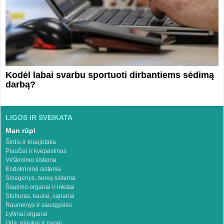
Kodėl labai svarbu sportuoti dirbantiems sėdimą
darbą?
LIGOS IR SVEIKATA
Man rūpi
Širdis ir kraujotaka
Plaučiai ir kvėpavimas
Virškinimo sistema
Endokrininė sistema
Smegenys, nervų sistema
Šlapimo organai ir inkstai
Stuburas, kaulai, sąnariai
Raumenys ir sausgyslės
Lytiniai organai
Oda, plaukai ir nagai