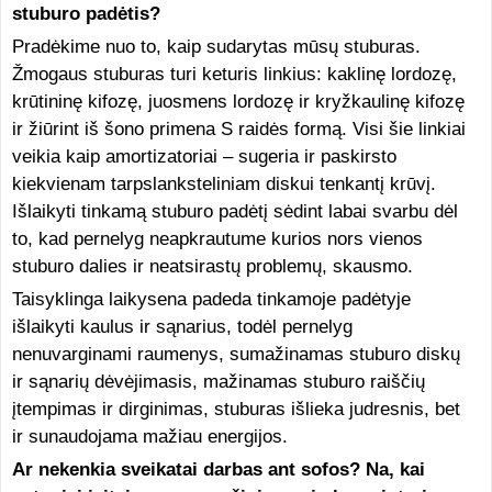
stuburo padėtis?
Pradėkime nuo to, kaip sudarytas mūsų stuburas.
Žmogaus stuburas turi keturis linkius: kaklinę lordozę,
krūtininę kifozę, juosmens lordozę ir kryžkaulinę kifozę
ir žiūrint iš šono primena S raidės formą. Visi šie linkiai
veikia kaip amortizatoriai – sugeria ir paskirsto
kiekvienam tarpslanksteliniam diskui tenkantį krūvį.
Išlaikyti tinkamą stuburo padėtį sėdint labai svarbu dėl
to, kad pernelyg neapkrautume kurios nors vienos
stuburo dalies ir neatsirastų problemų, skausmo.
Taisyklinga laikysena padeda tinkamoje padėtyje
išlaikyti kaulus ir sąnarius, todėl pernelyg
nenuvarginami raumenys, sumažinamas stuburo diskų
ir sąnarių dėvėjimasis, mažinamas stuburo raiščių
įtempimas ir dirginimas, stuburas išlieka judresnis, bet
ir sunaudojama mažiau energijos.
Ar nekenkia sveikatai darbas ant sofos? Na, kai