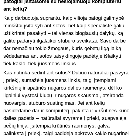
patogiai įsitaisome su nešiojamuoju kompiuteriu
ant kelių?
Kaip darbuotoja suprantu, kaip vilioja patogi galimybė
minkštai įsitaisyti ant sofos, bet kaip specialistė galiu
užtikrintai pasakyti – tai vienas blogiausių dalykų, ką
galite padaryti ilgalaikei stuburo sveikatai. Savo darbe
dar nemačiau tokio žmogaus, kuris gebėtų ilgą laiką
sėdėdamas ant sofos taisyklingoje padėtyje išlaikyti
tiek kaklo, tiek juosmens linkius.
Kas nutinka sėdint ant sofos? Dubuo natūraliai pasvyra
į priekį, sumažėja juosmens linkis, taigi įtempiami
kirkšnių ir apatinės nugaros dalies raumenys, dėl ko
ilgainiui vystosi klubų ir nugaros skausmai, atsiranda
nuovargis, stuburo sustingimas. Jei ant kelių
pasidedame dar ir kompiuterį, pakinta ir viršutinės kūno
dalies padėtis – natūraliai svyrame į priekį, suapvalėja
pečių linija, įsitempia krūtinės raumenys, galva
palinksta į priekį, taigi padidėja apkrova kaklo nugarinei