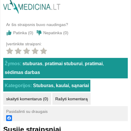
Ar šis straipsnis buvo naudingas?
Patinka (
0
)
Nepatinka (
0
)
Įvertinkite straipsni:
Žymos:
stuburas
,
pratimai stuburui
,
pratimai
,
sėdimas darbas
Kategorijos:
Stuburas, kaulai, sąnariai
skaityti komentarus (0)
Rašyti komentarą
Pasidalinti su draugais
Susiję straipsniai