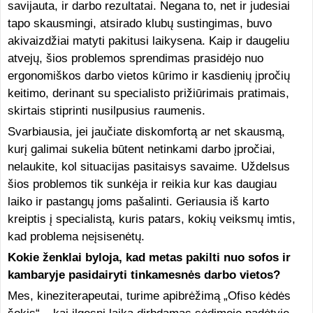
savijauta, ir darbo rezultatai. Negana to, net ir judesiai
tapo skausmingi, atsirado klubų sustingimas, buvo
akivaizdžiai matyti pakitusi laikysena. Kaip ir daugeliu
atvejų, šios problemos sprendimas prasidėjo nuo
ergonomiškos darbo vietos kūrimo ir kasdienių įpročių
keitimo, derinant su specialisto prižiūrimais pratimais,
skirtais stiprinti nusilpusius raumenis.
Svarbiausia, jei jaučiate diskomfortą ar net skausmą,
kurį galimai sukelia būtent netinkami darbo įpročiai,
nelaukite, kol situacijas pasitaisys savaime. Uždelsus
šios problemos tik sunkėja ir reikia kur kas daugiau
laiko ir pastangų joms pašalinti. Geriausia iš karto
kreiptis į specialistą, kuris patars, kokių veiksmų imtis,
kad problema neįsisenėtų.
Kokie ženklai byloja, kad metas pakilti nuo sofos ir
kambaryje pasidairyti tinkamesnės darbo vietos?
Mes, kineziterapeutai, turime apibrėžimą „Ofiso kėdės