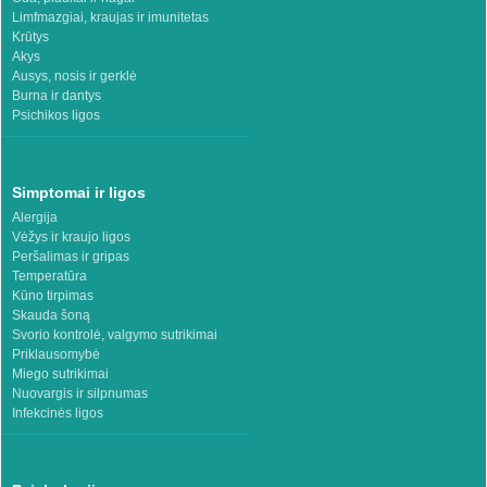
Limfmazgiai, kraujas ir imunitetas
Krūtys
Akys
Ausys, nosis ir gerklė
Burna ir dantys
Psichikos ligos
Simptomai ir ligos
Alergija
Vėžys ir kraujo ligos
Peršalimas ir gripas
Temperatūra
Kūno tirpimas
Skauda šoną
Svorio kontrolė, valgymo sutrikimai
Priklausomybė
Miego sutrikimai
Nuovargis ir silpnumas
Infekcinės ligos