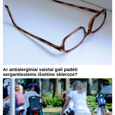
Ar antialerginiai vaistai gali padėti
sergantiesiems išsėtine skleroze?