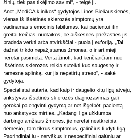
žinių, tiek pasitikėjimo savimi“, - teigė ji.
Anot „MediCA klinikos“ gydytojos Linos Bieliauskienės,
vienas iš išsėtinės sklerozės simptomų yra
vadinamasis emocinis labilumas, kai pacientui itin
greitai keičiasi nuotaikos, be aiškesnės priežasties jis
pradeda verkti arba atvirkščiai - puola į euforiją. „Tai
dažnai trikdo nepažįstamus žmones, o ir artimieji
neretai pasimeta. Verta žinoti, kad kenčiančiam nuo
išsėtinės sklerozės reikia suteikti kuo saugesnę ir
ramesnę aplinką, kur jis nepatirtų streso“, - sakė
gydytoja.
Specialistai sutaria, kad kaip ir daugelio kitų ligų atveju,
ankstyvas išsėtinės sklerozės diagnozavimas gali
gerokai palengvinti gydymą ar net išgelbėti pacientą
nuo ankstyvos mirties. „Kadangi liga užklumpa
darbingo amžiaus žmones, jie neretai neatkreipia
dėmesio į tam tikrus simptomus, galinčius liudyti ligą.
Pagrindiniai jų - neryškus ir nespecifiniai galūnių ar