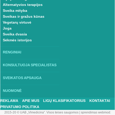
Alternatyvios terapijos
Sveika mityba
Sveikas ir gražus kūnas
Vegetarų virtuvė
Joga
Sveika dvasia
Sėkmės istorijos
RENGINIAI
KONSULTUOJA SPECIALISTAS
SVEIKATOS APSAUGA
NUOMONĖ
REKLAMA
APIE MUS
LIGŲ KLASIFIKATORIUS
KONTAKTAI
PRIVATUMO POLITIKA
2015-20 © UAB „Vlmedicina“. Visos teises saugomos
|
sprendimas webmod: