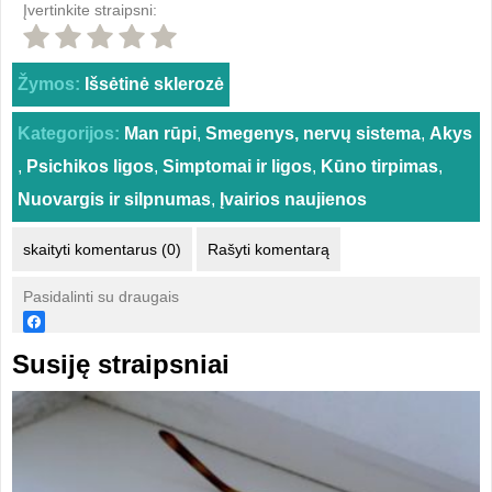
Įvertinkite straipsni:
Žymos:
Išsėtinė sklerozė
Kategorijos:
Man rūpi
,
Smegenys, nervų sistema
,
Akys
,
Psichikos ligos
,
Simptomai ir ligos
,
Kūno tirpimas
,
Nuovargis ir silpnumas
,
Įvairios naujienos
skaityti komentarus (0)
Rašyti komentarą
Pasidalinti su draugais
Susiję straipsniai