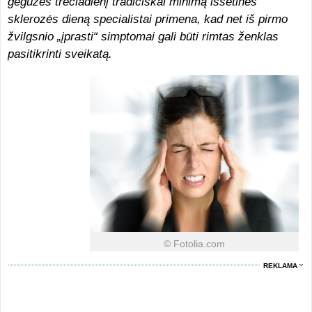
gegužės trečiadienį tradiciškai minimą išsėtinės
sklerozės dieną specialistai primena, kad net iš pirmo
žvilgsnio „įprasti“ simptomai gali būti rimtas ženklas
pasitikrinti sveikatą.
© Fotolia.com
REKLAMA