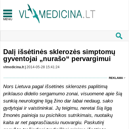
Dalį išsėtinės sklerozės simptomų
gyventojai „nurašo“ pervargimui
vlmedicina.lt |
2014-05-28 15:41:24
REKLAMA
Nors Lietuva pagal išsėtinės sklerozės paplitimą
priklauso didelio sergamumo zonai, visuomenė apie šią
sunkią neurologinę ligą žino dar labai nedaug, sako
gydytojai ir vaistininkai. Jų teigimu, neretai šią ligą
žmonės painioja su psichikos sutrikimais, nuotaikų
kaita ar net paprasčiausiu nuovargiu. Paskutinį