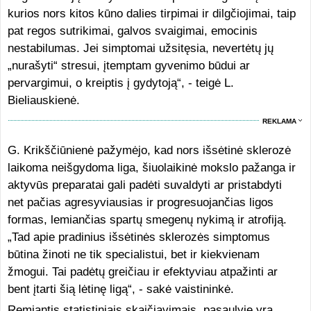
kurios nors kitos kūno dalies tirpimai ir dilgčiojimai, taip
pat regos sutrikimai, galvos svaigimai, emocinis
nestabilumas. Jei simptomai užsitęsia, nevertėtų jų
„nurašyti“ stresui, įtemptam gyvenimo būdui ar
pervargimui, o kreiptis į gydytoją“, - teigė L.
Bieliauskienė.
REKLAMA
G. Krikščiūnienė pažymėjo, kad nors išsėtinė sklerozė
laikoma neišgydoma liga, šiuolaikinė mokslo pažanga ir
aktyvūs preparatai gali padėti suvaldyti ar pristabdyti
net pačias agresyviausias ir progresuojančias ligos
formas, lemiančias spartų smegenų nykimą ir atrofiją.
„Tad apie pradinius išsėtinės sklerozės simptomus
būtina žinoti ne tik specialistui, bet ir kiekvienam
žmogui. Tai padėtų greičiau ir efektyviau atpažinti ar
bent įtarti šią lėtinę ligą“, - sakė vaistininkė.
Remiantis statistiniais skaičiavimais, pasaulyje yra