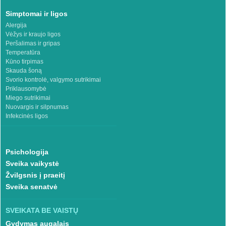
Simptomai ir ligos
Alergija
Vėžys ir kraujo ligos
Peršalimas ir gripas
Temperatūra
Kūno tirpimas
Skauda šoną
Svorio kontrolė, valgymo sutrikimai
Priklausomybė
Miego sutrikimai
Nuovargis ir silpnumas
Infekcinės ligos
Psichologija
Sveika vaikystė
Žvilgsnis į praeitį
Sveika senatvė
SVEIKATA BE VAISTŲ
Gydymas augalais