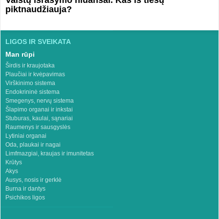
piktnaudžiauja?
LIGOS IR SVEIKATA
Man rūpi
Širdis ir kraujotaka
Plaučiai ir kvėpavimas
Virškinimo sistema
Endokrininė sistema
Smegenys, nervų sistema
Šlapimo organai ir inkstai
Stuburas, kaulai, sąnariai
Raumenys ir sausgyslės
Lytiniai organai
Oda, plaukai ir nagai
Limfmazgiai, kraujas ir imunitetas
Krūtys
Akys
Ausys, nosis ir gerklė
Burna ir dantys
Psichikos ligos