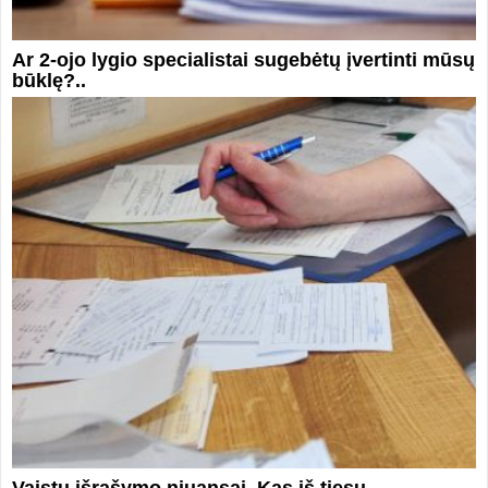
Ar 2-ojo lygio specialistai sugebėtų įvertinti mūsų
būklę?..
Vaistų išrašymo niuansai. Kas iš tiesų