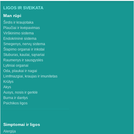
LIGOS IR SVEIKATA
Man rūpi
Širdis ir kraujotaka
Plaučiai ir kvėpavimas
Virškinimo sistema
Endokrininė sistema
Smegenys, nervų sistema
Šlapimo organai ir inkstai
Stuburas, kaulai, sąnariai
Raumenys ir sausgyslės
Lytiniai organai
Oda, plaukai ir nagai
Limfmazgiai, kraujas ir imunitetas
Krūtys
Akys
Ausys, nosis ir gerklė
Burna ir dantys
Psichikos ligos
Simptomai ir ligos
Alergija