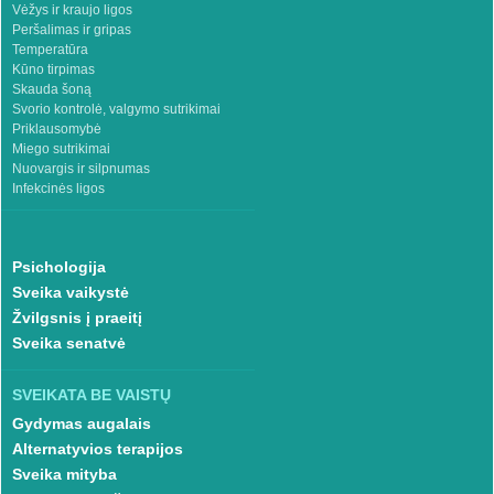
Vėžys ir kraujo ligos
Peršalimas ir gripas
Temperatūra
Kūno tirpimas
Skauda šoną
Svorio kontrolė, valgymo sutrikimai
Priklausomybė
Miego sutrikimai
Nuovargis ir silpnumas
Infekcinės ligos
Psichologija
Sveika vaikystė
Žvilgsnis į praeitį
Sveika senatvė
SVEIKATA BE VAISTŲ
Gydymas augalais
Alternatyvios terapijos
Sveika mityba