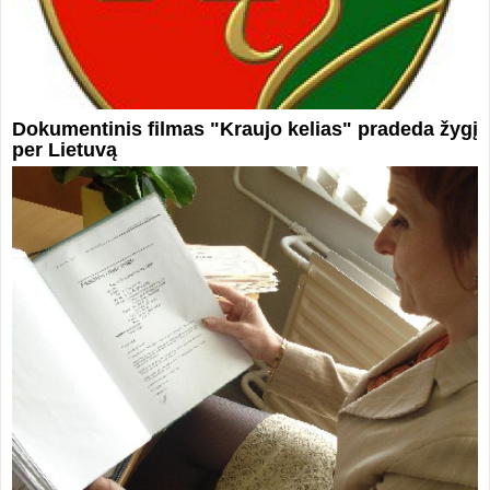
Dokumentinis filmas "Kraujo kelias" pradeda žygį
per Lietuvą