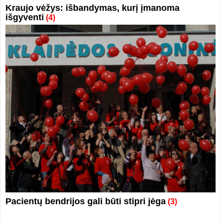
Kraujo vėžys: išbandymas, kurį įmanoma
išgyventi
(4)
Pacientų bendrijos gali būti stipri jėga
(3)