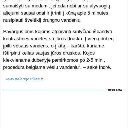
sumaišyti su medumi, jei oda riebi ar su alyvuogių
aliejumi sausai odai ir įtrinti į kūną apie 5 minutes,
nusiplauti šveitiklį drungnu vandeniu.
Pavargusioms kojoms atgaivinti siūlyčiau išbandyti
kontrastines voneles su jūros druska. Į vieną dubenį
įpilti vėsaus vandens, o į kitą – karšto, kuriame
ištirpinti kelias saujas jūros druskos. Kojos
kiekviename dubenyje pamirkomos po 2-5 min.,
procedūra baigiama vėsiu vandeniu“, – sakė Indrė.
www.palangostiltas.lt
REKLAMA