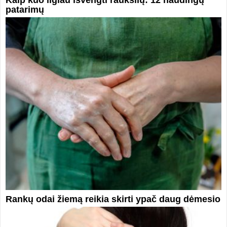
Kaip kuo ilgiau išvengti raukšlių: 12 naudingų
patarimų
Rankų odai žiemą reikia skirti ypač daug dėmesio