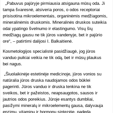
„Pabuvus pajūryje pirmiausia atsigauna mūsų oda. Ji
tampa švaresnė, atsiveria poros, o odos receptoriai
prisisotina mikroelementais, organinėmis medžiagomis,
mineralinėmis druskomis. Mineralinės druskos suteikia
odai ypatingo švelnumo ir elastingumo. Visų šių
medžiagų gausu ne tik jūros vandenyje, bet ir pajūrio
ore“, – patirtimi dalijosi I. Balkaitienė.
Kosmetologijos specialistė pasidžiaugė, jog jūros
vanduo puikiai veikia ne tik odą, bet ir mūsų plaukus
bei nagus.
„Šiuolaikinėje estetinėje medicinoje, jūros vonios su
natūralia jūros druska naudojamos odos būklei
pagerinti. Jūros vanduo ir druska tenkina ne tik
sveikos, bet ir pažeistos, neapsaugotos, sausos ir
jautrios odos poreikius. Jūroje esantys dumbliai,
pasižymi mineralų ir mikroelementų gausa, dalyvauja
enzimų, vitaminų ir hormonų sintezėje, padeda