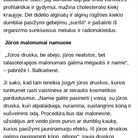
profilaktikai ir gydymui, mažina cholesterolio kiekį
kraujyje. Dėl didelio alginatų ir alginų rūgšties kiekio
dumbliai pasižymi gebėjimu „surišti“ ir pašalinti iš
organizmo sunkiuosius metalus ir radionukleidus.
Jūros malonumai namuose
„Jūros druska, be abejo, jūros neatstos, bet
talasoterapijos malonumais galima mėgautis ir namie“,
– pabrėžė I. Balkaitienė.
Ji sako, kad tam tereikia įsigyti jūros druskos, kurios
turėtumėt rasti vaistinėse ar teirautis kosmetikos
parduotuvėse. „Namie galite pasinerti į vonią su jūros
druska, kuri atpalaiduoja, nuramina, sustangrins kūną ir
sušvelnins odą. Procedūra bus dar malonesnė,
užsidėjus ant veido jūros purvo ar dumblių kaukę,
kurios pasižymi jauninamuoju efektu. Iš jūros druskos
galima pasigaminti kūno „pilingą“: saują druskos