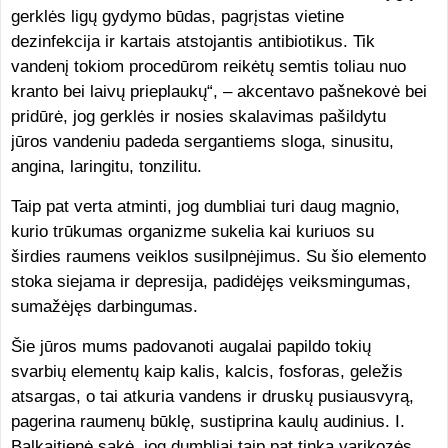
gerklės ligų gydymo būdas, pagrįstas vietine
dezinfekcija ir kartais atstojantis antibiotikus. Tik
vandenį tokiom procedūrom reikėtų semtis toliau nuo
kranto bei laivų prieplaukų“, – akcentavo pašnekovė bei
pridūrė, jog gerklės ir nosies skalavimas pašildytu
jūros vandeniu padeda sergantiems sloga, sinusitu,
angina, laringitu, tonzilitu.
Taip pat verta atminti, jog dumbliai turi daug magnio,
kurio trūkumas organizme sukelia kai kuriuos su
širdies raumens veiklos susilpnėjimus. Su šio elemento
stoka siejama ir depresija, padidėjęs veiksmingumas,
sumažėjęs darbingumas.
Šie jūros mums padovanoti augalai papildo tokių
svarbių elementų kaip kalis, kalcis, fosforas, geležis
atsargas, o tai atkuria vandens ir druskų pusiausvyrą,
pagerina raumenų būklę, sustiprina kaulų audinius. I.
Balkaitienė sakė, jog dumbliai taip pat tinka varikozės