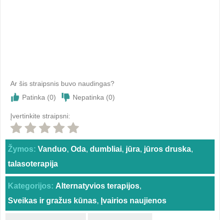
Ar šis straipsnis buvo naudingas?
Patinka (
0
)
Nepatinka (
0
)
Įvertinkite straipsni:
Žymos:
Vanduo
,
Oda
,
dumbliai
,
jūra
,
jūros druska
,
talasoterapija
Kategorijos:
Alternatyvios terapijos
,
Sveikas ir gražus kūnas
,
Įvairios naujienos