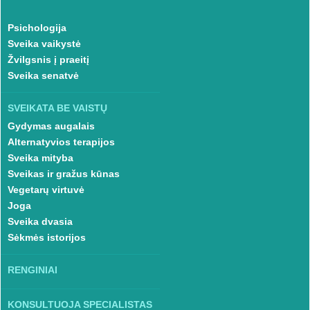
Psichologija
Sveika vaikystė
Žvilgsnis į praeitį
Sveika senatvė
SVEIKATA BE VAISTŲ
Gydymas augalais
Alternatyvios terapijos
Sveika mityba
Sveikas ir gražus kūnas
Vegetarų virtuvė
Joga
Sveika dvasia
Sėkmės istorijos
RENGINIAI
KONSULTUOJA SPECIALISTAS