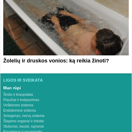
Žolelių ir druskos vonios: ką reikia žinoti?
LIGOS IR SVEIKATA
Man rūpi
Širdis ir kraujotaka
Plaučiai ir kvėpavimas
Virškinimo sistema
Endokrininė sistema
Smegenys, nervų sistema
Šlapimo organai ir inkstai
Stuburas, kaulai, sąnariai
Raumenys ir sausgyslės