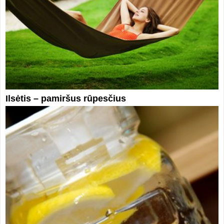
Ilsėtis – pamiršus rūpesčius