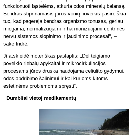
funkcionuoti ląstelėms, atkuria odos mineralų balansą.
Bendras stiprinamasis jūros vonių poveikis pasireiškia
tuo, kad pagerėja bendras organizmo tonusas, geriau
miegama, normalizuojami ir harmonizuojami centrinės
nervų sistemos slopinimo ir jaudinimo procesai“, –
sakė Indrė.
Ji atskleidė moteriškas paslaptis: „Dėl teigiamo
poveikio riebalų apykaitai ir mikrocirkuliacijos
procesams jūros druska naudojama celiulito gydymui,
odos apdribimo šalinimui ir kai kurioms kitoms
estetinėms problemoms spręsti“.
Dumbliai vietoj medikamentų