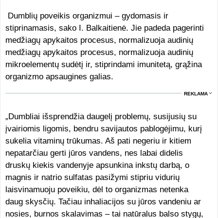
Dumblių poveikis organizmui – gydomasis ir
stiprinamasis, sako I. Balkaitienė. Jie padeda pagerinti
medžiagų apykaitos procesus, normalizuoja audinių
medžiagų apykaitos procesus, normalizuoja audinių
mikroelementų sudėtį ir, stiprindami imunitetą, grąžina
organizmo apsaugines galias.
REKLAMA
„Dumbliai išsprendžia daugelį problemų, susijusių su
įvairiomis ligomis, bendru savijautos pablogėjimu, kurį
sukelia vitaminų trūkumas. Aš pati negeriu ir kitiem
nepatarčiau gerti jūros vandens, nes labai didelis
druskų kiekis vandenyje apsunkina inkstų darbą, o
magnis ir natrio sulfatas pasižymi stipriu vidurių
laisvinamuoju poveikiu, dėl to organizmas netenka
daug skysčių. Tačiau inhaliacijos su jūros vandeniu ar
nosies, burnos skalavimas – tai natūralus balso stygų,