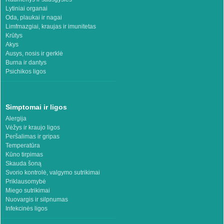
Lytiniai organai
Oda, plaukai ir nagai
Limfmazgiai, kraujas ir imunitetas
Krūtys
Akys
Ausys, nosis ir gerklė
Burna ir dantys
Psichikos ligos
Simptomai ir ligos
Alergija
Vėžys ir kraujo ligos
Peršalimas ir gripas
Temperatūra
Kūno tirpimas
Skauda šoną
Svorio kontrolė, valgymo sutrikimai
Priklausomybė
Miego sutrikimai
Nuovargis ir silpnumas
Infekcinės ligos