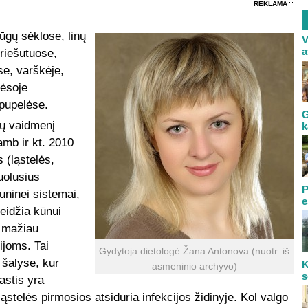
REKLAMA
ūgų sėklose, linų
V
a
riešutuose,
se, varškėje,
mėsoje
 pupelėse.
G
bų vaidmenį
k
amb ir kt. 2010
 (ląstelės,
uolusius
P
uninei sistemai,
e
eidžia kūnui
o mažiau
ijoms. Tai
Gydytoja dietologė Žana Antonova (nuotr. iš
 šalyse, kur
K
asmeninio archyvo)
s
astis yra
ląstelės pirmosios atsiduria infekcijos židinyje. Kol valgo