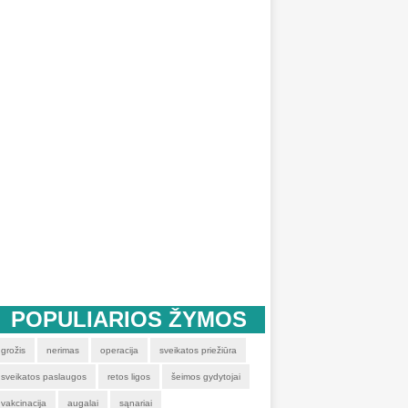
POPULIARIOS ŽYMOS
grožis
nerimas
operacija
sveikatos priežiūra
sveikatos paslaugos
retos ligos
šeimos gydytojai
vakcinacija
augalai
sąnariai