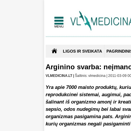
LIGOS IR SVEIKATA
PAGRINDINI
Arginino svarba: neįmano
VLMEDICINA.LT |
Šaltinis: vlmedicina | 2011-03-09 0
Yra apie
7000
maisto produktų, kuriu
reprodukcinei sistemai, augimui, pa
šalinant iš organizmo amonį ir kreat
sepsio, odos nudegimų bei labai sva
organizmas pasigamina pats. Arginin
kurių organizmas negali pasigaminti t