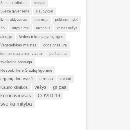
Santaros klinikos
skiepai
Sveika gyvensena
slaugytojai
fizinis aktyvumas
depresija
priklausomybė
ŽIV
atlyginimai
alkoholis
krūties vėžys
alergija
širdies ir kraujagyslių ligos
Vegetariškas maistas
odos priežiūra
kompensuojamieji vaistai
peršalimas
sveikatos apsauga
Respublikinė Šiaulių ligoninė
organų donorystė
stresas
vaistai
gripas
Kauno klinikos
vėžys
koronavirusas
COVID-19
sveika mityba