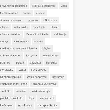
prevencinės programos
sveikatos draudimas
Joga
Maisto papildai
dantys
reforma
šlapimo nelaikymas
antsvoris
PSDF lėšos
miegas
vaikų mityba
onkologija
slauga
erkinis encefalitas
Vytenis Andriukaitis
reabilitacija
nemiga
alkoholizmas
sportas
sveikatos apsaugos ministerija
Mityba
cukrinis diabetas
korupcija
vaistų kainos
traumos
Skiepai
pacientai
Renginiai
skydliaukė
Vaikai
savižudybės
alkoholio kontrolė
kraujo donorystė
nėštumas
valstybinė ligonių kasa
alkoholio vartojimas
sveikata
insultas
prostatos vėžys
psichikos sveikata
akys
vitaminas D
nutukimas
transplantacija
Nėštumas