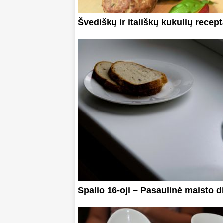
Švediškų ir itališkų kukulių recept
Spalio 16-oji – Pasaulinė maisto d