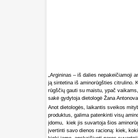
„Argininas – iš dalies nepakeičiamoji
ją sintetina iš aminorūgšties citrulino.
rūgščių gauti su maistu, ypač vaikam
sakė gydytoja dietologė Žana Antonova
Anot dietologės, laikantis sveikos mityb
produktus, galima patenkinti visų amino
įdomu, kiek jis suvartoja šios aminorūg
įvertinti savo dienos racioną: kiek, kok