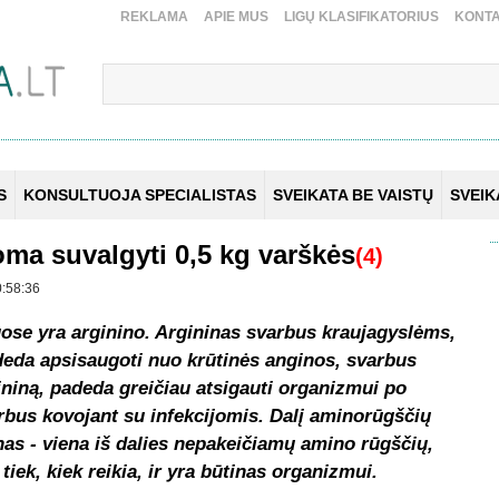
REKLAMA
APIE MUS
LIGŲ KLASIFIKATORIUS
KONTA
S
KONSULTUOJA SPECIALISTAS
SVEIKATA BE VAISTŲ
SVEI
ma suvalgyti 0,5 kg varškės
(4)
0:58:36
ose yra arginino. Argininas svarbus kraujagyslėms,
deda apsisaugoti nuo krūtinės anginos, svarbus
ininą, padeda greičiau atsigauti organizmui po
rbus kovojant su infekcijomis. Dalį aminorūgščių
as - viena iš dalies nepakeičiamų amino rūgščių,
iek, kiek reikia, ir yra būtinas organizmui.