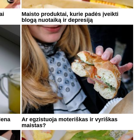
ai
Maisto produktai, kurie padės įveikti
blogą nuotaiką ir depresiją
iena
Ar egzistuoja moteriškas ir vyriškas
maistas?