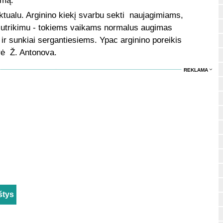
imą.
tualu. Arginino kiekį svarbu sekti naujagimiams,
sutrikimu - tokiems vaikams normalus augimas
ir sunkiai sergantiesiems. Ypac arginino poreikis
arė Ž. Antonova.
REKLAMA
štys