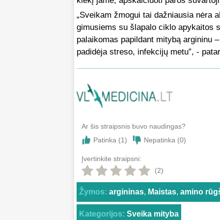
kiekį jame, apskaičiuoti paros suvartoj
„Sveikam žmogui tai dažniausia nėra ak
gimusiems su šlapalo ciklo apykaitos 
palaikomas papildant mitybą argininu – 
padidėja streso, infekcijų metu”, - pat
Ar šis straipsnis buvo naudingas?
Patinka (
1
)
Nepatinka (
0
)
Įvertinkite straipsni:
(2)
Žymos:
argininas
,
Maistas
,
amino rūg
Kategorijos:
Sveika mityba