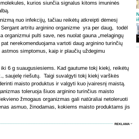
s molekules, kurios siunčia signalus kitoms imuninės
lbą.
N
i
izmą nuo infekcijų, tačiau reikėtų atkreipti dėmesį
Sergant artritu arginino organizme yra per daug, todėl
džia organizmui pulti save, nes nuolat gauna „melagingų
 pat nerekomenduojama vartoti daug arginino turinčių
ti astmos simptomus, kaip ir plaučių uždegimu
iki 6 g suaugusiesiems. Kad gautume tokį kiekį, reikėtų
, saujelę riešutų. Taigi suvalgyti tokį kiekį varškės
rinti maisto produktus ir valgyti kuo įvairesnį maistą.
organizmas toleruoja šiuos arginino turinčius maisto
 Kiekvieno žmogaus organizmas gali natūraliai netoleruoti
vienas asmuo, žinodamas, kokiems maisto produktams jis
REKLAMA