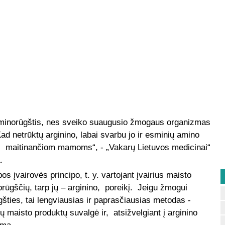
 aminorūgštis, nes sveiko suaugusio žmogaus organizmas
 Kad netrūktų arginino, labai svarbu jo ir esminių amino
s, maitinančiom mamoms“, - „Vakarų Lietuvos medicinai“
.
os įvairovės principo, t. y. vartojant įvairius maisto
rūgščių, tarp jų – arginino, poreikį. Jeigu žmogui
šties, tai lengviausias ir paprasčiausias metodas -
ių maisto produktų suvalgė ir, atsižvelgiant į arginino