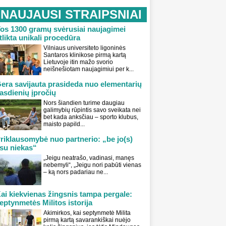
NAUJAUSI STRAIPSNIAI
os 1300 gramų svėrusiai naujagimei
tlikta unikali procedūra
Vilniaus universiteto ligoninės
Santaros klinikose pirmą kartą
Lietuvoje itin mažo svorio
neišnešiotam naujagimiui per k...
era savijauta prasideda nuo elementarių
asdienių įpročių
Nors šiandien turime daugiau
galimybių rūpintis savo sveikata nei
bet kada anksčiau – sporto klubus,
maisto papild...
riklausomybė nuo partnerio: „be jo(s)
su niekas“
„Jeigu neatrašo, vadinasi, manęs
nebemyli“, „Jeigu nori pabūti vienas
– ką nors padariau ne...
ai kiekvienas žingsnis tampa pergale:
eptynmetės Militos istorija
Akimirkos, kai septynmetė Milita
pirmą kartą savarankiškai nuėjo