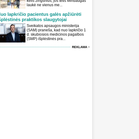
kelis žingsnius, jos tėtis Mindaugas
laukė ne vienus me...
uo lapkričio pacientus galės apžiūrėti
šplėstinės praktikos slaugytojai
Sveikatos apsaugos ministerija
(SAM) praneša, kad nuo lapkričio 1
d. skubiosios medicinos pagalbos
(SMP) išplėstinės pra...
REKLAMA