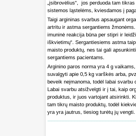
„įsibrovėlius“, jos perduoda tam tikra
sistemos ląstelėms, kviesdamos į paga
Taigi argininas svarbus apsaugant organ
artritu ir astma sergantiems žmonėms. 
imuninė reakcija būna per stipri ir lei
iškvietimų“. Sergantiesiems astma taip
maisto produktų, nes tai gali apsunkin
sergantiems pacientams.
Arginino paros norma yra 4 g vaikams, 
suvalgyti apie 0,5 kg varškės arba, pvz.
beveik neįmanoma, todėl labai svarbu de
Labai svarbu atsižvelgti ir į tai, kaip 
produktus, ir juos vartojant atsirinkti.
tam tikrų maisto produktų, todėl kiek
yra yra jautrus, tiesiog turėtų jų vengti.