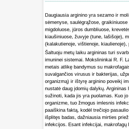
Daugiausia arginino yra sezamo ir moli
sėmenyse, saulėgrąžose, graikiniuose 
migdoluose, jūros dumbliuose, krevetė
kiaušiniuose, žuvyje (tune, lašišoje), 
(kalakutienoje, vištienoje, kiaulienoje),
Šaltuoju metų laiku argininas turi svar
imuninei sistemai. Mokslininkai R. F. L
metais atlikę bandymus su makrofagais
suvalgančios virusus ir bakterijas, užp
organizmą) ir ištyrę arginino poveikį im
nustatė daug įdomių dalykų. Argininas l
sužinoti, kada jis yra puolamas. Kuo j
organizme, tuo žmogus imlesnis infekc
paaiškina faktą, kodėl trečiojo pasaulio
išplitęs badas, dažniausia mirties priež
infekcijos. Esant infekcijai, makrofagų 