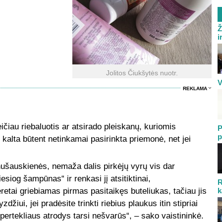
Ž
i
Jolitos Čiukšytės nuotr.
V
REKLAMA
ičiau riebaluotis ar atsirado pleiskanų, kuriomis
P
p
 kalta būtent netinkamai pasirinkta priemonė, net jei
ušauskienės, nemaža dalis pirkėjų vyrų vis dar
siog šampūnas“ ir renkasi jį atsitiktinai,
R
retai griebiamas pirmas pasitaikęs buteliukas, tačiau jis
k
džiui, jei pradėsite trinkti riebius plaukus itin stipriai
ertekliaus atrodys tarsi nešvarūs“, – sako vaistininkė.