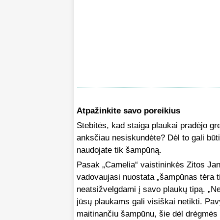
Atpažinkite savo poreikius
Stebitės, kad staiga plaukai pradėjo gre
anksčiau nesiskundėte? Dėl to gali būti
naudojate tik šampūną.
Pasak „Camelia“ vaistininkės Zitos Jan
vadovaujasi nuostata „šampūnas tėra tie
neatsižvelgdami į savo plaukų tipą. „Ne
jūsų plaukams gali visiškai netikti. Pavyz
maitinančiu šampūnu, šie dėl drėgmės p