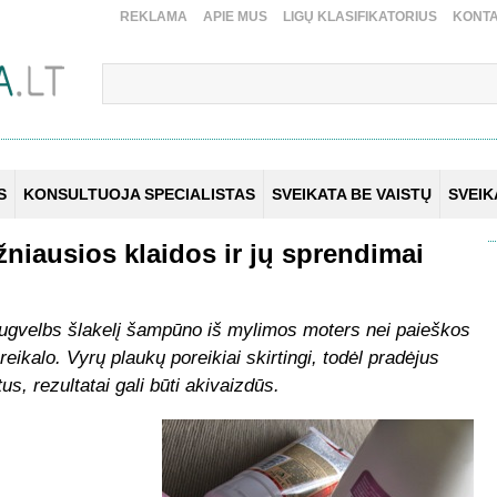
REKLAMA
APIE MUS
LIGŲ KLASIFIKATORIUS
KONTA
S
KONSULTUOJA SPECIALISTAS
SVEIKATA BE VAISTŲ
SVEI
žniausios klaidos ir jų sprendimai
nugvelbs šlakelį šampūno iš mylimos moters nei paieškos
eikalo. Vyrų plaukų poreikiai skirtingi, todėl pradėjus
us, rezultatai gali būti akivaizdūs.