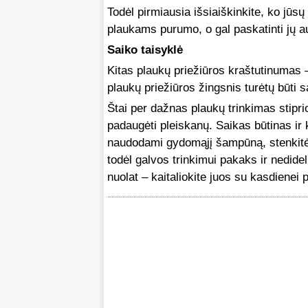
Todėl pirmiausia išsiaiškinkite, ko jūsų
plaukams purumo, o gal paskatinti jų 
Saiko taisyklė
Kitas plaukų priežiūros kraštutinumas –
plaukų priežiūros žingsnis turėtų būti s
Štai per dažnas plaukų trinkimas stipri
padaugėti pleiskanų. Saikas būtinas ir 
naudodami gydomąjį šampūną, stenkitės
todėl galvos trinkimui pakaks ir nedide
nuolat – kaitaliokite juos su kasdienei