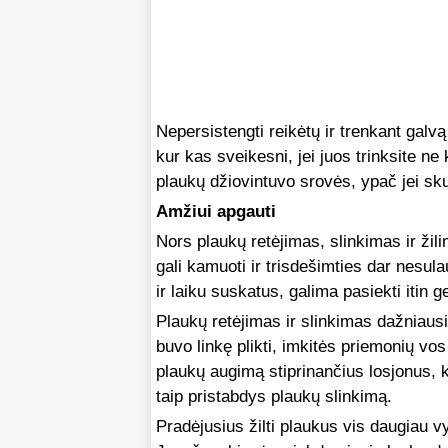
Nepersistengti reikėtų ir trenkant galvą
kur kas sveikesni, jei juos trinksite ne
plaukų džiovintuvo srovės, ypač jei sk
Amžiui apgauti
Nors plaukų retėjimas, slinkimas ir ži
gali kamuoti ir trisdešimties dar nesu
ir laiku suskatus, galima pasiekti itin g
Plaukų retėjimas ir slinkimas dažniausia
buvo linkę plikti, imkitės priemonių v
plaukų augimą stiprinančius losjonus, 
taip pristabdys plaukų slinkimą.
Pradėjusius žilti plaukus vis daugiau