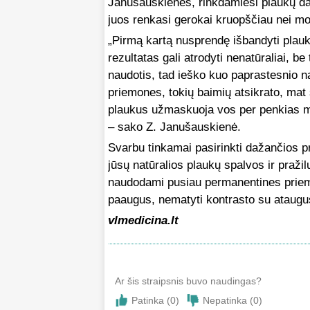
Janušauskienės, rinkdamiesi plaukų daž
juos renkasi gerokai kruopščiau nei mo
„Pirmą kartą nusprendę išbandyti plauk
rezultatas gali atrodyti nenatūraliai, 
naudotis, tad ieško kuo paprastesnio n
priemones, tokių baimių atsikrato, mat s
plaukus užmaskuoja vos per penkias min
– sako Z. Janušauskienė.
Svarbu tinkamai pasirinkti dažančios pri
jūsų natūralios plaukų spalvos ir pražil
naudodami pusiau permanentines priemo
paaugus, nematyti kontrasto su ataugu
vlmedicina.lt
Ar šis straipsnis buvo naudingas?
Patinka (
0
)
Nepatinka (
0
)