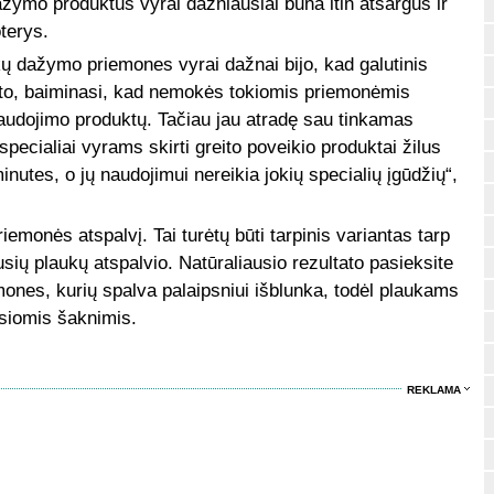
ymo produktus vyrai dažniausiai būna itin atsargūs ir
terys.
ų dažymo priemones vyrai dažnai bijo, kad galutinis
be to, baiminasi, kad nemokės tokiomis priemonėmis
audojimo produktų. Tačiau jau atradę sau tinkamas
pecialiai vyrams skirti greito poveikio produktai žilus
utes, o jų naudojimui nereikia jokių specialių įgūdžių“,
emonės atspalvį. Tai turėtų būti tarpinis variantas tarp
usių plaukų atspalvio. Natūraliausio rezultato pasieksite
nes, kurių spalva palaipsniui išblunka, todėl plaukams
siomis šaknimis.
REKLAMA