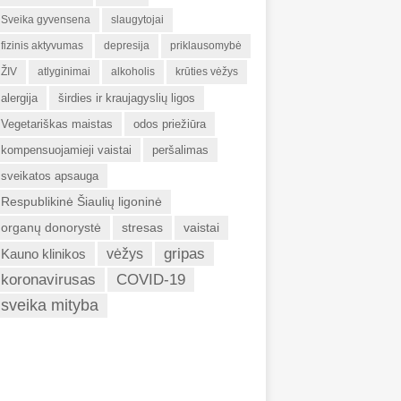
Sveika gyvensena
slaugytojai
fizinis aktyvumas
depresija
priklausomybė
ŽIV
atlyginimai
alkoholis
krūties vėžys
alergija
širdies ir kraujagyslių ligos
Vegetariškas maistas
odos priežiūra
kompensuojamieji vaistai
peršalimas
sveikatos apsauga
Respublikinė Šiaulių ligoninė
organų donorystė
stresas
vaistai
gripas
Kauno klinikos
vėžys
koronavirusas
COVID-19
sveika mityba