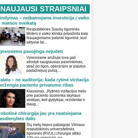
NAUJAUSI STRAIPSNIAI
indymas – neįkainojama investicija į vaiko
r mamos sveikatą
Respublikinės Šiaulių ligoninės
Moters ir vaiko klinika pripažinta kaip
Naujagimiams palanki ligoninė, kuri
aktyviai tai...
yresniems pavojinga nejudėti
Vyresniame amžiuje lova gali
atrodyti saugiausias pasirinkimas,
ypač po ligos, operacijos ar pajutus
padažnėjusį pulsą....
alata – ne auditorija: kada rytinė vizitacija
eržengia paciento privatumo ribas
Klausimas. „Rytinės vizitacijos metu
prie paciento susirenka skyriaus
vedėjas, keli gydytojai, rezidentai ir
slaug...
obotinė chirurgija jau yra neatsiejama
asdienybės dalis
Šių metų liepos pabaigoje Vilniaus
respublikinės universitetinės
ligoninės (RVUL) chirurgai atliko
100-ąją operaciją, pa...