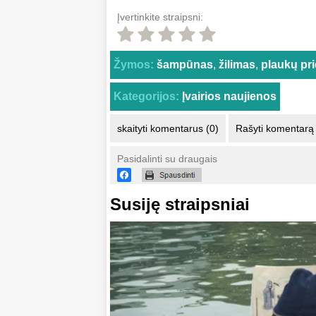
Įvertinkite straipsni:
Žymos:
šampūnas
,
žilimas
,
plaukų pri
Kategorijos:
Įvairios naujienos
skaityti komentarus (0)
Rašyti komentarą
Pasidalinti su draugais
Susiję straipsniai