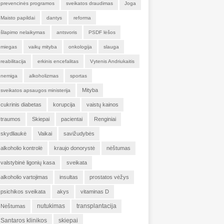
prevencinės programos
sveikatos draudimas
Joga
Maisto papildai
dantys
reforma
šlapimo nelaikymas
antsvoris
PSDF lėšos
miegas
vaikų mityba
onkologija
slauga
reabilitacija
erkinis encefalitas
Vytenis Andriukaitis
nemiga
alkoholizmas
sportas
Mityba
sveikatos apsaugos ministerija
cukrinis diabetas
korupcija
vaistų kainos
traumos
Skiepai
pacientai
Renginiai
skydliaukė
Vaikai
savižudybės
alkoholio kontrolė
kraujo donorystė
nėštumas
valstybinė ligonių kasa
sveikata
alkoholio vartojimas
insultas
prostatos vėžys
psichikos sveikata
akys
vitaminas D
nutukimas
transplantacija
Nėštumas
Santaros klinikos
skiepai