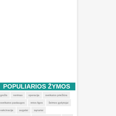
POPULIARIOS ŽYMOS
grožis
nerimas
operacija
sveikatos priežiūra
sveikatos paslaugos
retos ligos
šeimos gydytojai
vakcinacija
augalai
sąnariai