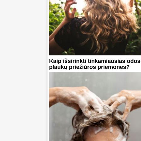
Kaip išsirinkti tinkamiausias odos 
plaukų priežiūros priemones?