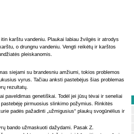
 itin karštu vandeniu. Plaukai labiau žvilgės ir atrodys
 karštu, o drungnu vandeniu. Vengti reikėtų ir karštos
undžiatės pleiskanomis.
limas siejami su brandesniu amžiumi, tokios problemos
laukusius vyrus. Tačiau anksti pastebėjus šias problemas
erų rezultatų.
i paveldimas genetiškai. Todėl jei jūsų tėvai ir seneliai
os pastebėję pirmuosius slinkimo požymius. Rinkitės
kurie padės pažadinti „užmigusius“ plaukų svogūnėlius ir
 vyrų bando užmaskuoti dažydami. Pasak Z.