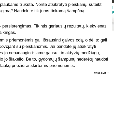
 plaukams trūksta. Norite atsikratyti pleiskanų, suteikti
T
augimą? Naudokite tik jums tinkamą šampūną.
p
 persistengimas. Tikintis geriausių rezultatų, kiekvienas
aikingas.
omis priemonėmis gali išsausinti galvos odą, o dėl to gali
kovojant su pleiskanomis. Jei bandote jų atsikratyti
 jo nepadauginti: jame gausu itin aktyvių medžiagų,
lio jo šlakelio. Be to, gydomųjų šampūnų nederėtų naudoti
 plaukų priežiūrai skirtomis priemonėmis.
REKLAMA