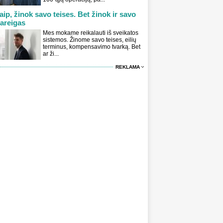
aip, žinok savo teises. Bet žinok ir savo
areigas
Mes mokame reikalauti iš sveikatos
sistemos. Žinome savo teises, eilių
terminus, kompensavimo tvarką. Bet
ar ži...
REKLAMA