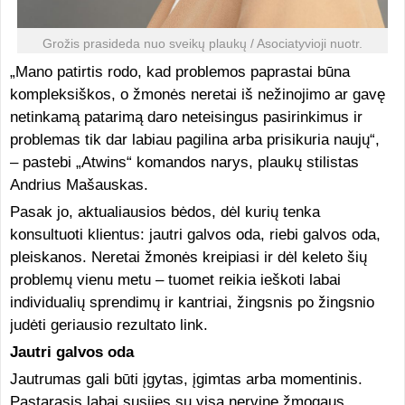
Grožis prasideda nuo sveikų plaukų / Asociatyvioji nuotr.
„Mano patirtis rodo, kad problemos paprastai būna
kompleksiškos, o žmonės neretai iš nežinojimo ar gavę
netinkamą patarimą daro neteisingus pasirinkimus ir
problemas tik dar labiau pagilina arba prisikuria naujų“,
– pastebi „Atwins“ komandos narys, plaukų stilistas
Andrius Mašauskas.
Pasak jo, aktualiausios bėdos, dėl kurių tenka
konsultuoti klientus: jautri galvos oda, riebi galvos oda,
pleiskanos. Neretai žmonės kreipiasi ir dėl keleto šių
problemų vienu metu – tuomet reikia ieškoti labai
individualių sprendimų ir kantriai, žingsnis po žingsnio
judėti geriausio rezultato link.
Jautri galvos oda
Jautrumas gali būti įgytas, įgimtas arba momentinis.
Pastarasis labai susijęs su visa nervine žmogaus