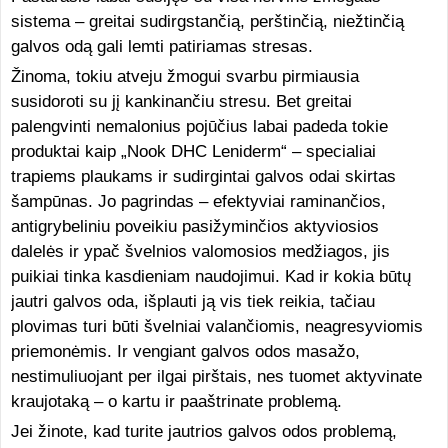
sistema – greitai sudirgstančią, perštinčią, niežtinčią
galvos odą gali lemti patiriamas stresas.
Žinoma, tokiu atveju žmogui svarbu pirmiausia
susidoroti su jį kankinančiu stresu. Bet greitai
palengvinti nemalonius pojūčius labai padeda tokie
produktai kaip „Nook DHC Leniderm“ – specialiai
trapiems plaukams ir sudirgintai galvos odai skirtas
šampūnas. Jo pagrindas – efektyviai raminančios,
antigrybeliniu poveikiu pasižyminčios aktyviosios
dalelės ir ypač švelnios valomosios medžiagos, jis
puikiai tinka kasdieniam naudojimui. Kad ir kokia būtų
jautri galvos oda, išplauti ją vis tiek reikia, tačiau
plovimas turi būti švelniai valančiomis, neagresyviomis
priemonėmis. Ir vengiant galvos odos masažo,
nestimuliuojant per ilgai pirštais, nes tuomet aktyvinate
kraujotaką – o kartu ir paaštrinate problemą.
Jei žinote, kad turite jautrios galvos odos problemą,