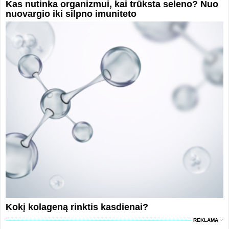
Kas nutinka organizmui, kai trūksta seleno? Nuo
nuovargio iki silpno imuniteto
Kokį kolageną rinktis kasdienai?
REKLAMA