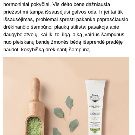
hormoniniai pokyčiai. Vis dėlto bene dažniausia
priežastimi tampa išsausėjusi galvos oda. Ir jei tai tik
išsausėjimas, problemai spręsti pakanka paprasčiausio
drėkinančio šampūno: plaukų stilistai pasakoja apie
daugybę atvejų, kai iki tol ilgą laiką įvairius šampūnus
nuo pleiskanų bandę žmonės bėdą išsprendė pradėję
naudoti kokybišką drėkinantį šampūną.