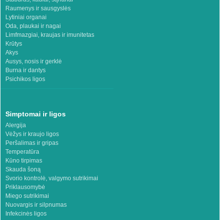
Raumenys ir sausgyslės
Lytiniai organai
Oda, plaukai ir nagai
Limfmazgiai, kraujas ir imunitetas
Krūtys
Akys
Ausys, nosis ir gerklė
Burna ir dantys
Psichikos ligos
Simptomai ir ligos
Alergija
Vėžys ir kraujo ligos
Peršalimas ir gripas
Temperatūra
Kūno tirpimas
Skauda šoną
Svorio kontrolė, valgymo sutrikimai
Priklausomybė
Miego sutrikimai
Nuovargis ir silpnumas
Infekcinės ligos