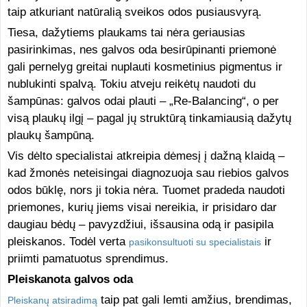
taip atkuriant natūralią sveikos odos pusiausvyrą.
Tiesa, dažytiems plaukams tai nėra geriausias
pasirinkimas, nes galvos oda besirūpinanti priemonė
gali pernelyg greitai nuplauti kosmetinius pigmentus ir
nublukinti spalvą. Tokiu atveju reikėtų naudoti du
šampūnas: galvos odai plauti – „Re-Balancing“, o per
visą plaukų ilgį – pagal jų struktūrą tinkamiausią dažytų
plaukų šampūną.
Vis dėlto specialistai atkreipia dėmesį į dažną klaidą –
kad žmonės neteisingai diagnozuoja sau riebios galvos
odos būklę, nors ji tokia nėra. Tuomet pradeda naudoti
priemones, kurių jiems visai nereikia, ir prisidaro dar
daugiau bėdų – pavyzdžiui, išsausina odą ir pasipila
pleiskanos. Todėl verta
ir
pasikonsultuoti su specialistais
priimti pamatuotus sprendimus.
Pleiskanota galvos oda
taip pat gali lemti amžius, brendimas,
Pleiskanų atsiradimą