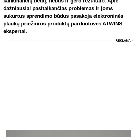
kankinančių bėdų, nebus ir gero rezultato. Apie
dažniausiai pasitaikančias problemas ir joms
sukurtus sprendimo būdus pasakoja elektroninės
plaukų priežiūros produktų parduotuvės ATWINS
ekspertai.
REKLAMA