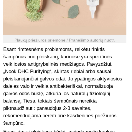
Plaukų priežiūros priemonė / Pranešimo autorių nuotr.
Esant rimtesnėms problemoms, reikėtų rinktis
šampūnus nuo pleiskanų, kuriuose yra specifinės
veikliosios antigrybelinės medžiagos. Pavyzdžiui,
„Nook DHC Purifying“, skirtas riebiai arba sausai
pleiskanojančiai galvos odai. Jo ypatingos aktyviosios
dalelės valo ir veikia antibakteriškai, normalizuoja
galvos odos būklę, atkuria jos natūralų fiziologinį
balansą. Tiesa, tokiais šampūnais nereikia
piktnaudžiauti: panaudojus 2-3 savaites,
rekomenduojama pereiti prie kasdieninės priežiūros
šampūno.
Esant rimtai pleiskanų bėdai, padeda molio kaukės,