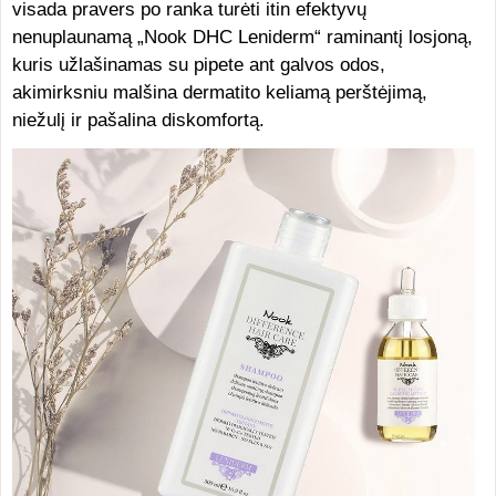
visada pravers po ranka turėti itin efektyvų
nenuplaunamą „Nook DHC Leniderm“ raminantį losjoną,
kuris užlašinamas su pipete ant galvos odos,
akimirksniu malšina dermatito keliamą perštėjimą,
niežulį ir pašalina diskomfortą.