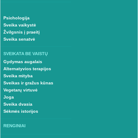
Psichologija
Sveika vaikystė
Žvilgsnis į praeitį
Sveika senatvė
SVEIKATA BE VAISTŲ
Gydymas augalais
Alternatyvios terapijos
Sveika mityba
Sveikas ir gražus kūnas
Vegetarų virtuvė
Joga
Sveika dvasia
Sėkmės istorijos
RENGINIAI