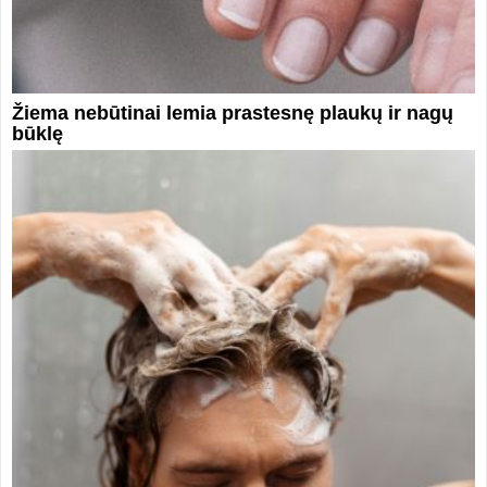
Žiema nebūtinai lemia prastesnę plaukų ir nagų
būklę