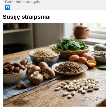
Pasidalinti su draugais
Susiję straipsniai