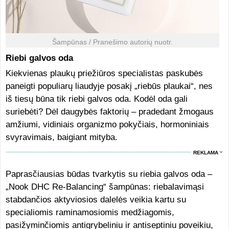
Šampūnas / Pranešimo autorių nuotr.
Riebi galvos oda
Kiekvienas plaukų priežiūros specialistas paskubės
paneigti populiarų liaudyje posakį „riebūs plaukai“, nes
iš tiesų būna tik riebi galvos oda. Kodėl oda gali
suriebėti? Dėl daugybės faktorių – pradedant žmogaus
amžiumi, vidiniais organizmo pokyčiais, hormoniniais
svyravimais, baigiant mityba.
REKLAMA
Paprasčiausias būdas tvarkytis su riebia galvos oda –
„Nook DHC Re-Balancing“ šampūnas: riebalavimąsi
stabdančios aktyviosios dalelės veikia kartu su
specialiomis raminamosiomis medžiagomis,
pasižyminčiomis antigrybeliniu ir antiseptiniu poveikiu,