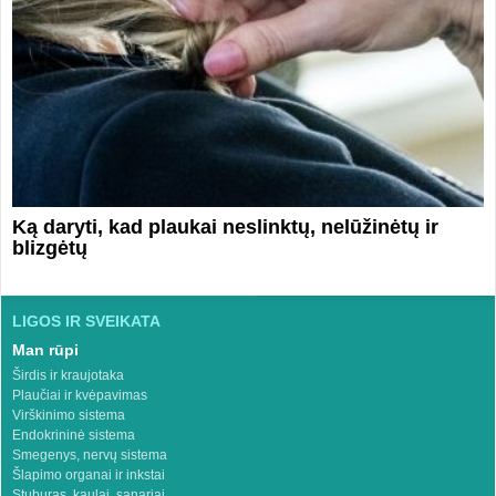
Ką daryti, kad plaukai neslinktų, nelūžinėtų ir
blizgėtų
LIGOS IR SVEIKATA
Man rūpi
Širdis ir kraujotaka
Plaučiai ir kvėpavimas
Virškinimo sistema
Endokrininė sistema
Smegenys, nervų sistema
Šlapimo organai ir inkstai
Stuburas, kaulai, sąnariai