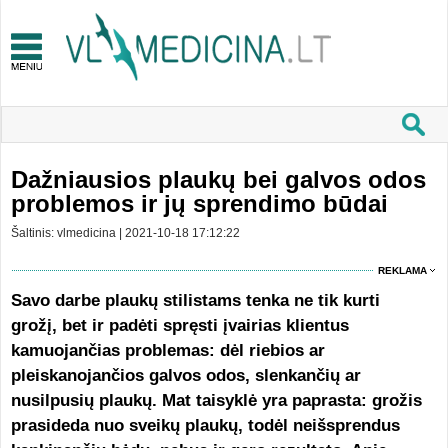
Dažniausios plaukų bei galvos odos
problemos ir jų sprendimo būdai
Šaltinis: vlmedicina | 2021-10-18 17:12:22
REKLAMA
Savo darbe plaukų stilistams tenka ne tik kurti
grožį, bet ir padėti spręsti įvairias klientus
kamuojančias problemas: dėl riebios ar
pleiskanojančios galvos odos, slenkančių ar
nusilpusių plaukų. Mat taisyklė yra paprasta: grožis
prasideda nuo sveikų plaukų, todėl neišsprendus