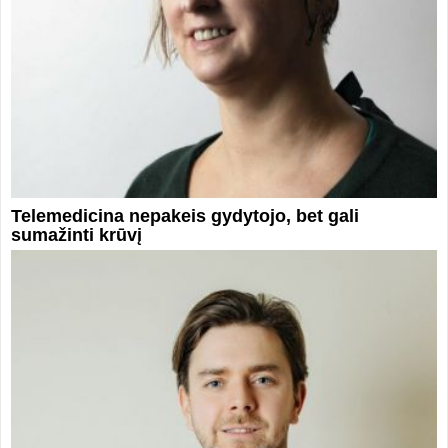
Telemedicina nepakeis gydytojo, bet gali
sumažinti krūvį