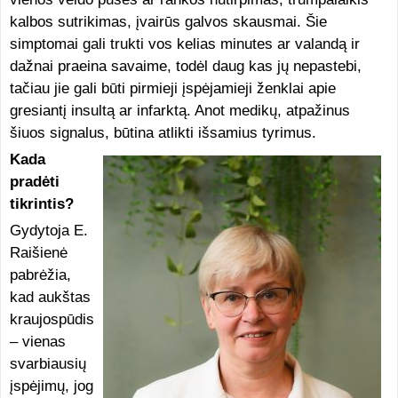
kalbos sutrikimas, įvairūs galvos skausmai. Šie
simptomai gali trukti vos kelias minutes ar valandą ir
dažnai praeina savaime, todėl daug kas jų nepastebi,
tačiau jie gali būti pirmieji įspėjamieji ženklai apie
gresiantį insultą ar infarktą. Anot medikų, atpažinus
šiuos signalus, būtina atlikti išsamius tyrimus.
Kada
pradėti
tikrintis?
Gydytoja E.
Raišienė
pabrėžia,
kad aukštas
kraujospūdis
– vienas
svarbiausių
įspėjimų, jog