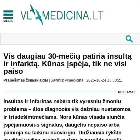
Vis daugiau 30-mečių patiria insultą
ir infarktą. Kūnas įspėja, tik ne visi
paiso
Pranešimas žiniasklaidai |
Šaltinis: vlmedicina | 2025-10-24 15:33:21
REKLAMA
Insultas ir infarktas nebėra tik vyresnių žmonių
problema – šios diagnozės vis dažniau nustatomos
ir trisdešimtmečiams. Nors kūnas visada siunčia
įspėjamuosius signalus, daugelis nepaiso arba
painioja su laikinu nuovargiu. Didžiausia rykšte