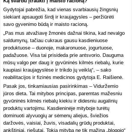
Ką svarbu įtraukti į maisto racioną?
Gydytojai pabrėžia, kad vienas svarbiausių žingsnių
siekiant apsaugoti širdį ir kraujagysles – peržiūrėti
savo gyvenimo būdą ir maisto racioną.
„Pas mus atvažiavę žmonės dažnai tikina, kad nevalgo
saldumynų, tačiau cukraus gausu kasdieniuose
produktuose – duonoje, makaronuose, jogurtuose,
padažuose. Visa tai prisideda prie antsvorio. Dauguma
mūsų valgo per daug ir gyvūninės kilmės riebalų, kurie
kaupiasi kraujagyslėse ir trikdo jų veiklą“, – sako
reabilitacijos ir fizinės medicinos gydytoja E. Raišienė.
Pasak jos, tinkamiausias pasirinkimas – Viduržemio
jūros dieta. Tai mitybos principas, paremtas mažesniu
gyvūninės kilmės riebalų kiekiu ir didesniu augalinių
produktų vartojimu. Kasdieninėje mityboje turėtų
dominuoti alyvuogių ar sėmenų aliejus, šviežios
daržovės, vaisiai, žuvis, visadalių grūdų produktai,
ankštiniai, riešutai. Tokia mityba ne tik mažina „blogojo“