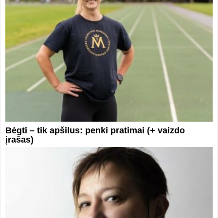
Bėgti – tik apšilus: penki pratimai (+ vaizdo
įrašas)