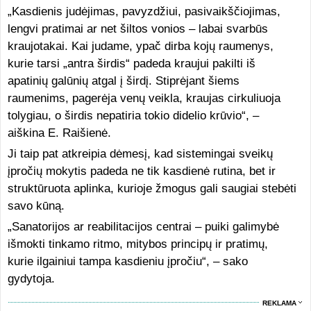
„Kasdienis judėjimas, pavyzdžiui, pasivaikščiojimas,
lengvi pratimai ar net šiltos vonios – labai svarbūs
kraujotakai. Kai judame, ypač dirba kojų raumenys,
kurie tarsi „antra širdis“ padeda kraujui pakilti iš
apatinių galūnių atgal į širdį. Stiprėjant šiems
raumenims, pagerėja venų veikla, kraujas cirkuliuoja
tolygiau, o širdis nepatiria tokio didelio krūvio“, –
aiškina E. Raišienė.
Ji taip pat atkreipia dėmesį, kad sistemingai sveikų
įpročių mokytis padeda ne tik kasdienė rutina, bet ir
struktūruota aplinka, kurioje žmogus gali saugiai stebėti
savo kūną.
„Sanatorijos ar reabilitacijos centrai – puiki galimybė
išmokti tinkamo ritmo, mitybos principų ir pratimų,
kurie ilgainiui tampa kasdieniu įpročiu“, – sako
gydytoja.
REKLAMA