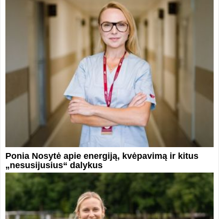
Ponia Nosytė apie energiją, kvėpavimą ir kitus
„nesusijusius“ dalykus