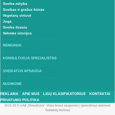
Sveika mityba
Sveikas ir gražus kūnas
Vegetarų virtuvė
Joga
Sveika dvasia
Sėkmės istorijos
RENGINIAI
KONSULTUOJA SPECIALISTAS
SVEIKATOS APSAUGA
NUOMONĖ
REKLAMA
APIE MUS
LIGŲ KLASIFIKATORIUS
KONTAKTAI
PRIVATUMO POLITIKA
2015-20 © UAB „Vlmedicina“. Visos teises saugomos
|
sprendimas webmod:
Svetainių kūrimas