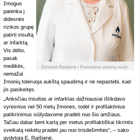
žmogus
patenka į
didesnės
rizikos grupę
patirti insultą
ar infarktą.
Vis dėlto,
pasak
medikės,
Eimantė Raišienė / Pranešimo autorių nuotr.
nemažai
žmonių toleruoja aukštą spaudimą ir nė nepastebi, kad
jis pasikeitęs.
„Anksčiau insultas ar infarktas dažniausiai ištikdavo
vyresnius nei 50 metų žmones, todėl ir profilaktinius
patikrinimus siūlydavome pradėti nuo šio amžiaus.
Tačiau dabar bent kartą per metus profilaktiškai tikrintis
sveikatą reikėtų pradėti jau nuo trisdešimties“, – sako
gydytoja E. Raišienė.