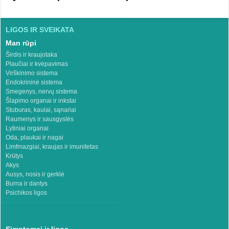
LIGOS IR SVEIKATA
Man rūpi
Širdis ir kraujotaka
Plaučiai ir kvėpavimas
Virškinimo sistema
Endokrininė sistema
Smegenys, nervų sistema
Šlapimo organai ir inkstai
Stuburas, kaulai, sąnariai
Raumenys ir sausgyslės
Lytiniai organai
Oda, plaukai ir nagai
Limfmazgiai, kraujas ir imunitetas
Krūtys
Akys
Ausys, nosis ir gerklė
Burna ir dantys
Psichikos ligos
Simptomai ir ligos