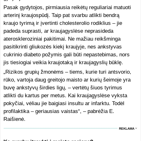
Pasak gydytojos, pirmiausia reikėtų reguliariai matuoti
arterinį kraujospūdį. Taip pat svarbu atlikti bendrą
kraujo tyrimą ir įvertinti cholesterolio rodiklius – jie
padeda suprasti, ar kraujagyslėse neprasideda
ateroskleroziniai pakitimai. Ne mažiau reikšminga
pasitikrinti gliukozės kiekį kraujyje, nes ankstyvas
cukrinio diabeto požymis gali būti nepastebimas, nors
jis tiesiogiai veikia kraujotaką ir kraujagyslių būklę.
„Rizikos grupių žmonėms – tiems, kurie turi antsvorio,
rūko, vartoja daug greitojo maisto ar kurių šeimoje yra
buvę ankstyvų širdies ligų, – vertėtų šiuos tyrimus
atlikti du kartus per metus. Kai kraujagyslėse vyksta
pokyčiai, vėliau jie baigiasi insultu ar infarktu. Todėl
profilaktika – geriausias vaistas“, – pabrėžia E.
Raišienė.
REKLAMA