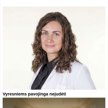
Vyresniems pavojinga nejudėti