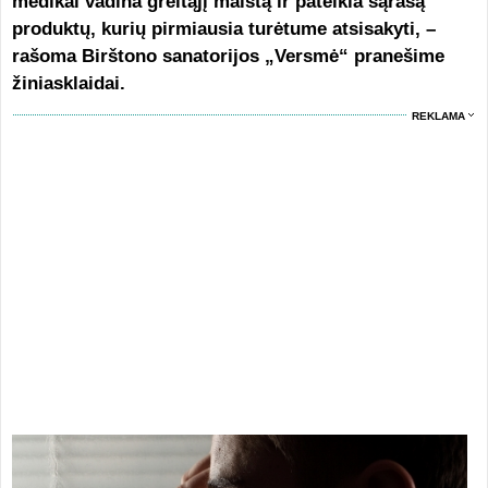
medikai vadina greitąjį maistą ir pateikia sąrašą
produktų, kurių pirmiausia turėtume atsisakyti, –
rašoma Birštono sanatorijos „Versmė“ pranešime
žiniasklaidai.
REKLAMA