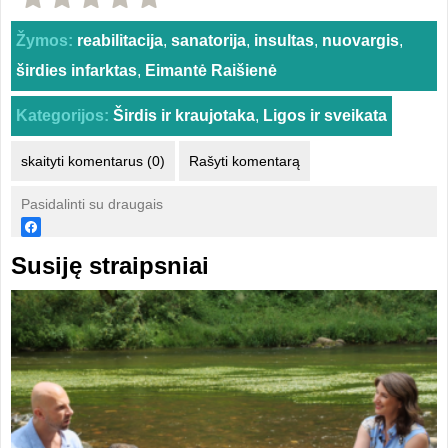
Žymos:
reabilitacija
,
sanatorija
,
insultas
,
nuovargis
,
širdies infarktas
,
Eimantė Raišienė
Kategorijos:
Širdis ir kraujotaka
,
Ligos ir sveikata
skaityti komentarus (0)
Rašyti komentarą
Pasidalinti su draugais
Susiję straipsniai