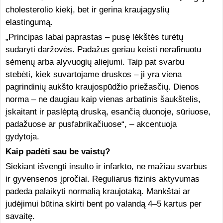
cholesterolio kiekį, bet ir gerina kraujagyslių
elastingumą.
„Principas labai paprastas – pusę lėkštės turėtų
sudaryti daržovės. Padažus geriau keisti nerafinuotu
sėmenų arba alyvuogių aliejumi. Taip pat svarbu
stebėti, kiek suvartojame druskos – ji yra viena
pagrindinių aukšto kraujospūdžio priežasčių. Dienos
norma – ne daugiau kaip vienas arbatinis šaukštelis,
įskaitant ir paslėptą druską, esančią duonoje, sūriuose,
padažuose ar pusfabrikačiuose“, – akcentuoja
gydytoja.
Kaip padėti sau be vaistų?
Siekiant išvengti insulto ir infarkto, ne mažiau svarbūs
ir gyvensenos įpročiai. Reguliarus fizinis aktyvumas
padeda palaikyti normalią kraujotaką. Mankštai ar
judėjimui būtina skirti bent po valandą 4–5 kartus per
savaitę.