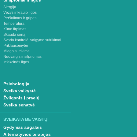
Alergija
Vėžys ir kraujo ligos
Peršalimas ir gripas
Temperatūra
Kūno tirpimas
Skauda šoną
Svorio kontrolė, valgymo sutrikimai
Priklausomybė
Miego sutrikimai
Nuovargis ir silpnumas
Infekcinės ligos
Psichologija
Sveika vaikystė
Žvilgsnis į praeitį
Sveika senatvė
SVEIKATA BE VAISTŲ
Gydymas augalais
Alternatyvios terapijos