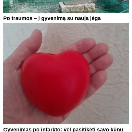
Po traumos – į gyvenimą su nauja jėga
Gyvenimas po infarkto: vėl pasitikėti savo kūnu