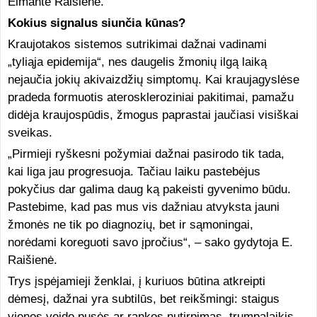
Eimantė Raišienė.
Kokius signalus siunčia kūnas?
Kraujotakos sistemos sutrikimai dažnai vadinami
„tyliąja epidemija“, nes daugelis žmonių ilgą laiką
nejaučia jokių akivaizdžių simptomų. Kai kraujagyslėse
pradeda formuotis ateroskleroziniai pakitimai, pamažu
didėja kraujospūdis, žmogus paprastai jaučiasi visiškai
sveikas.
„Pirmieji ryškesni požymiai dažnai pasirodo tik tada,
kai liga jau progresuoja. Tačiau laiku pastebėjus
pokyčius dar galima daug ką pakeisti gyvenimo būdu.
Pastebime, kad pas mus vis dažniau atvyksta jauni
žmonės ne tik po diagnozių, bet ir sąmoningai,
norėdami koreguoti savo įpročius“, – sako gydytoja E.
Raišienė.
Trys įspėjamieji ženklai, į kuriuos būtina atkreipti
dėmesį, dažnai yra subtilūs, bet reikšmingi: staigus
vienos veido pusės ar rankos nutirpimas, trumpalaikis