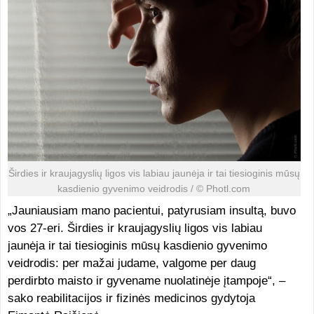
Širdies ir kraujagyslių ligos vis labiau jaunėja ir tai tiesioginis mūsų
kasdienio gyvenimo veidrodis / © Photl.com
„Jauniausiam mano pacientui, patyrusiam insultą, buvo
vos 27-eri. Širdies ir kraujagyslių ligos vis labiau
jaunėja ir tai tiesioginis mūsų kasdienio gyvenimo
veidrodis: per mažai judame, valgome per daug
perdirbto maisto ir gyvename nuolatinėje įtampoje“, –
sako reabilitacijos ir fizinės medicinos gydytoja