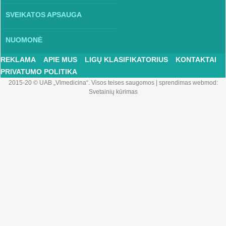
SVEIKATOS APSAUGA
NUOMONĖ
REKLAMA
APIE MUS
LIGŲ KLASIFIKATORIUS
KONTAKTAI
PRIVATUMO POLITIKA
2015-20 © UAB „Vlmedicina“. Visos teises saugomos
|
sprendimas webmod:
Svetainių kūrimas