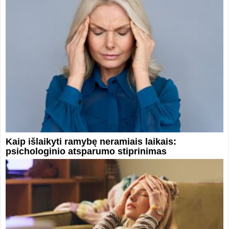
Kaip išlaikyti ramybę neramiais laikais:
psichologinio atsparumo stiprinimas