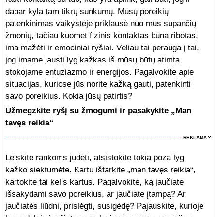
dabar kyla tam tikrų sunkumų. Mūsų poreikių
patenkinimas vaikystėje priklausė nuo mus supančių
žmonių, tačiau kuomet fizinis kontaktas būna ribotas,
ima mažėti ir emociniai ryšiai. Vėliau tai perauga į tai,
jog imame jausti lyg kažkas iš mūsų būtų atimta,
stokojame entuziazmo ir energijos. Pagalvokite apie
situacijas, kuriose jūs norite kažką gauti, patenkinti
savo poreikius. Kokia jūsų patirtis?
Užmegzkite ryšį su žmogumi ir pasakykite „Man
tavęs reikia“
REKLAMA
Leiskite rankoms judėti, atsistokite tokia poza lyg
kažko siektumėte. Kartu ištarkite „man tavęs reikia“,
kartokite tai kelis kartus. Pagalvokite, ką jaučiate
išsakydami savo poreikius, ar jaučiate įtampą? Ar
jaučiatės liūdni, prislėgti, susigėdę? Pajauskite, kurioje