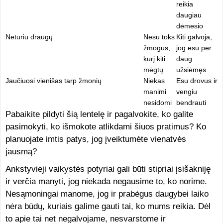
reikia
daugiau
dėmesio
Neturiu draugų
Nesu toks
Kiti galvoja,
žmogus,
jog esu per
kurį kiti
daug
mėgtų
užsiėmęs
Jaučiuosi vienišas tarp žmonių
Niekas
Esu drovus ir
manimi
vengiu
nesidomi
bendrauti
Pabaikite pildyti šią lentelę ir pagalvokite, ko galite
pasimokyti, ko išmokote atlikdami šiuos pratimus? Ko
planuojate imtis patys, jog įveiktumėte vienatvės
jausmą?
Ankstyvieji vaikystės potyriai gali būti stipriai įsišakniję
ir verčia manyti, jog niekada negausime to, ko norime.
Nesąmoningai manome, jog ir prabėgus daugybei laiko
nėra būdų, kuriais galime gauti tai, ko mums reikia. Dėl
to apie tai net negalvojame, nesvarstome ir