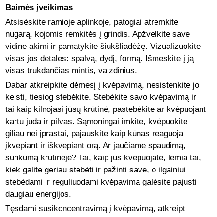
Baimės įveikimas
Atsisėskite ramioje aplinkoje, patogiai atremkite
nugarą, kojomis remkitės į grindis. Apžvelkite save
vidine akimi ir pamatykite šiukšliadėžę. Vizualizuokite
visas jos detales: spalvą, dydį, formą. Išmeskite į ją
visas trukdančias mintis, vaizdinius.
Dabar atkreipkite dėmesį į kvėpavimą, nesistenkite jo
keisti, tiesiog stebėkite. Stebėkite savo kvėpavimą ir
tai kaip kilnojasi jūsų krūtinė, pastebėkite ar kvėpuojant
kartu juda ir pilvas. Sąmoningai imkite, kvėpuokite
giliau nei įprastai, pajauskite kaip kūnas reaguoja
įkvepiant ir iškvepiant orą. Ar jaučiame spaudimą,
sunkumą krūtinėje? Tai, kaip jūs kvėpuojate, lemia tai,
kiek galite geriau stebėti ir pažinti save, o ilgainiui
stebėdami ir reguliuodami kvėpavimą galėsite pajusti
daugiau energijos.
Tęsdami susikoncentravimą į kvėpavimą, atkreipti