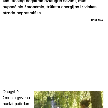
kas, tiesiog negalime džiaugtis savimi, mus
supančiais žmonėmis, trūksta energijos ir viskas
atrodo beprasmiška.
REKLAMA
Daugybė
žmonių gyvena
nuolat patirdami