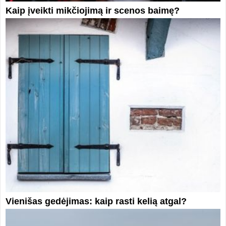
Kaip įveikti mikčiojimą ir scenos baimę?
Vienišas gedėjimas: kaip rasti kelią atgal?