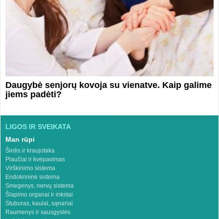
Daugybė senjorų kovoja su vienatve. Kaip galime
jiems padėti?
LIGOS IR SVEIKATA
Man rūpi
Širdis ir kraujotaka
Plaučiai ir kvėpavimas
Virškinimo sistema
Endokrininė sistema
Smegenys, nervų sistema
Šlapimo organai ir inkstai
Stuburas, kaulai, sąnariai
Raumenys ir sausgyslės