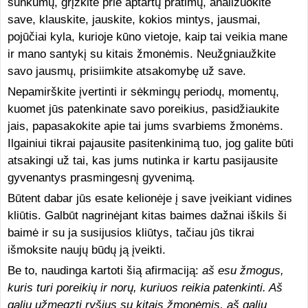
sunkumų, grįžkite prie aptartų pratimų, analizuokite
save, klauskite, jauskite, kokios mintys, jausmai,
pojūčiai kyla, kurioje kūno vietoje, kaip tai veikia mane
ir mano santykį su kitais žmonėmis. Neužgniaužkite
savo jausmų, prisiimkite atsakomybę už save.
Nepamirškite įvertinti ir sėkmingų periodų, momentų,
kuomet jūs patenkinate savo poreikius, pasidžiaukite
jais, papasakokite apie tai jums svarbiems žmonėms.
Ilgainiui tikrai pajausite pasitenkinimą tuo, jog galite būti
atsakingi už tai, kas jums nutinka ir kartu pasijausite
gyvenantys prasmingesnį gyvenimą.
Būtent dabar jūs esate kelionėje į save įveikiant vidines
kliūtis. Galbūt nagrinėjant kitas baimes dažnai iškils ši
baimė ir su ja susijusios kliūtys, tačiau jūs tikrai
išmoksite naujų būdų ją įveikti.
Be to, naudinga kartoti šią afirmaciją:
aš esu žmogus,
kuris turi poreikių ir norų, kuriuos reikia patenkinti. Aš
galiu užmegzti ryšius su kitais žmonėmis, aš galiu