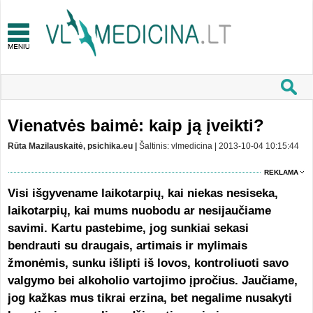
Vienatvės baimė: kaip ją įveikti?
Rūta Mazilauskaitė, psichika.eu |
Šaltinis: vlmedicina | 2013-10-04 10:15:44
REKLAMA
Visi išgyvename laikotarpių, kai niekas nesiseka,
laikotarpių, kai mums nuobodu ar nesijaučiame
savimi. Kartu pastebime, jog sunkiai sekasi
bendrauti su draugais, artimais ir mylimais
žmonėmis, sunku išlipti iš lovos, kontroliuoti savo
valgymo bei alkoholio vartojimo įpročius. Jaučiame,
jog kažkas mus tikrai erzina, bet negalime nusakyti