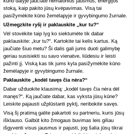
kūno dalyje jaučiate nemalonius jausmus, energijos
stoką, kaip pakito jūsų kvėpavimas. Visą tai
pasižymėkite kūno žemėlapyje ir gyvybingumo žurnale.
Užmegzkite ryšį ir paklauskite „kur tu?“
Vėl stovėkite taip lyg ko siektumėte tik dabar
paklauskite: „kur tu?“. Kartokite tai kelis kartus. Ką
jaučiate šiuo metu? Ši dalis gali jums duoti galimybę
geriau susisiekti su savo vienatve, liūdesiu ir leisti
pažinti jį. Viską kas tik jums kyla pasižymėkite kūno
žemėlapyje ir gyvybingumo žurnale.
Paklauskite „kodėl tavęs čia nėra?“
Dabar užduokite klausimą: „kodėl tavęs čia nėra dėl
manęs?“. Ką jaučiate dabar, kas vyksta jūsų kūne?
Leiskite pajausti užplūstanti pyktį, neribokite savęs.
Visą šį pratimą galite pakartoti su partneriu, kuris jūsų
išklauso. Galbūt kito žmogaus buvimas leis giliau
išgyventi visus jausmus ir pajusti, jog šalia jūsų tikrai