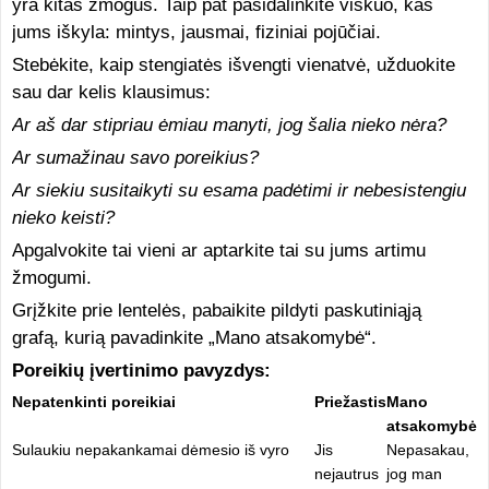
yra kitas žmogus. Taip pat pasidalinkite viskuo, kas
jums iškyla: mintys, jausmai, fiziniai pojūčiai.
Stebėkite, kaip stengiatės išvengti vienatvė, užduokite
sau dar kelis klausimus:
Ar aš dar stipriau ėmiau manyti, jog šalia nieko nėra?
Ar sumažinau savo poreikius?
Ar siekiu susitaikyti su esama padėtimi ir nebesistengiu
nieko keisti?
Apgalvokite tai vieni ar aptarkite tai su jums artimu
žmogumi.
Grįžkite prie lentelės, pabaikite pildyti paskutiniąją
grafą, kurią pavadinkite „Mano atsakomybė“.
Poreikių įvertinimo pavyzdys:
Nepatenkinti poreikiai
Priežastis
Mano
atsakomybė
Sulaukiu nepakankamai dėmesio iš vyro
Jis
Nepasakau,
nejautrus
jog man