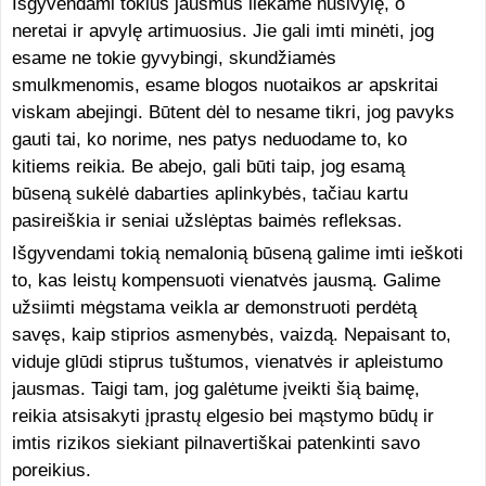
Išgyvendami tokius jausmus liekame nusivylę, o
neretai ir apvylę artimuosius. Jie gali imti minėti, jog
esame ne tokie gyvybingi, skundžiamės
smulkmenomis, esame blogos nuotaikos ar apskritai
viskam abejingi. Būtent dėl to nesame tikri, jog pavyks
gauti tai, ko norime, nes patys neduodame to, ko
kitiems reikia. Be abejo, gali būti taip, jog esamą
būseną sukėlė dabarties aplinkybės, tačiau kartu
pasireiškia ir seniai užslėptas baimės refleksas.
Išgyvendami tokią nemalonią būseną galime imti ieškoti
to, kas leistų kompensuoti vienatvės jausmą. Galime
užsiimti mėgstama veikla ar demonstruoti perdėtą
savęs, kaip stiprios asmenybės, vaizdą. Nepaisant to,
viduje glūdi stiprus tuštumos, vienatvės ir apleistumo
jausmas. Taigi tam, jog galėtume įveikti šią baimę,
reikia atsisakyti įprastų elgesio bei mąstymo būdų ir
imtis rizikos siekiant pilnavertiškai patenkinti savo
poreikius.