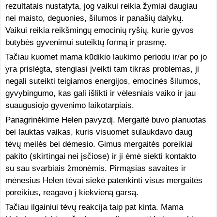
rezultatais nustatyta, jog vaikui reikia žymiai daugiau
nei maisto, deguonies, šilumos ir panašių dalykų.
Vaikui reikia reikšmingų emocinių ryšių, kurie gyvos
būtybės gyvenimui suteiktų formą ir prasmę.
Tačiau kuomet mama kūdikio laukimo periodu ir/ar po jo
yra prislėgta, stengiasi įveikti tam tikras problemas, ji
negali suteikti teigiamos energijos, emocinės šilumos,
gyvybingumo, kas gali išlikti ir vėlesniais vaiko ir jau
suaugusiojo gyvenimo laikotarpiais.
Panagrinėkime Helen pavyzdį. Mergaitė buvo planuotas
bei lauktas vaikas, kuris visuomet sulaukdavo daug
tėvų meilės bei dėmesio. Gimus mergaitės poreikiai
pakito (skirtingai nei įsčiose) ir ji ėmė siekti kontakto
su sau svarbiais žmonėmis. Pirmąsias savaites ir
mėnesius Helen tėvai siekė patenkinti visus mergaitės
poreikius, reagavo į kiekvieną garsą.
Tačiau ilgainiui tėvų reakcija taip pat kinta. Mama