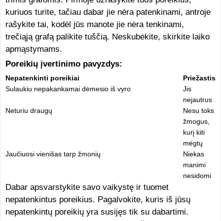
kuriuos turite, tačiau dabar jie nėra patenkinami, antroje
rašykite tai, kodėl jūs manote jie nėra tenkinami,
trečiąją grafą palikite tuščią. Neskubėkite, skirkite laiko
apmąstymams.
Poreikių įvertinimo pavyzdys:
Nepatenkinti poreikiai
Priežastis
Sulaukiu nepakankamai dėmesio iš vyro
Jis
nejautrus
Neturiu draugų
Nesu toks
žmogus,
kurį kiti
mėgtų
Jaučiuosi vienišas tarp žmonių
Niekas
manimi
nesidomi
Dabar apsvarstykite savo vaikystę ir tuomet
nepatenkintus poreikius. Pagalvokite, kuris iš jūsų
nepatenkintų poreikių yra susijęs tik su dabartimi.