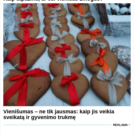
Vienišumas – ne tik jausmas: kaip jis veikia
sveikatą ir gyvenimo trukmę
REKLAMA