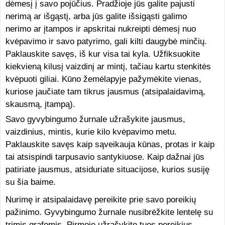
dėmesį į savo pojūčius. Pradžioje jūs galite pajusti
nerimą ar išgąstį, arba jūs galite išsigąsti galimo
nerimo ar įtampos ir apskritai nukreipti dėmesį nuo
kvėpavimo ir savo patyrimo, gali kilti daugybė minčių.
Paklauskite savęs, iš kur visa tai kyla. Užfiksuokite
kiekvieną kilusį vaizdinį ar mintį, tačiau kartu stenkitės
kvėpuoti giliai. Kūno žemėlapyje pažymėkite vienas,
kuriose jaučiate tam tikrus jausmus (atsipalaidavimą,
skausmą, įtampą).
Savo gyvybingumo žurnale užrašykite jausmus,
vaizdinius, mintis, kurie kilo kvėpavimo metu.
Paklauskite savęs kaip sąveikauja kūnas, protas ir kaip
tai atsispindi tarpusavio santykiuose. Kaip dažnai jūs
patiriate jausmus, atsiduriate situacijose, kurios susiję
su šia baime.
Nurimę ir atsipalaidavę pereikite prie savo poreikių
pažinimo. Gyvybingumo žurnale nusibrėžkite lentelę su
trimis grafomis. Pirmoje užrašykite tuos poreikius,