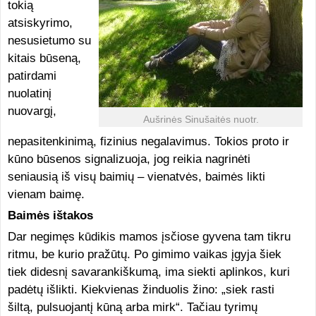
tokią
atsiskyrimo,
nesusietumo su
kitais būseną,
patirdami
nuolatinį
nuovargį,
Aušrinės Sinušaitės nuotr.
nepasitenkinimą, fizinius negalavimus. Tokios proto ir
kūno būsenos signalizuoja, jog reikia nagrinėti
seniausią iš visų baimių – vienatvės, baimės likti
vienam baimę.
Baimės ištakos
Dar negimęs kūdikis mamos įsčiose gyvena tam tikru
ritmu, be kurio pražūtų. Po gimimo vaikas įgyja šiek
tiek didesnį savarankiškumą, ima siekti aplinkos, kuri
padėtų išlikti. Kiekvienas žinduolis žino: „siek rasti
šiltą, pulsuojantį kūną arba mirk“. Tačiau tyrimų