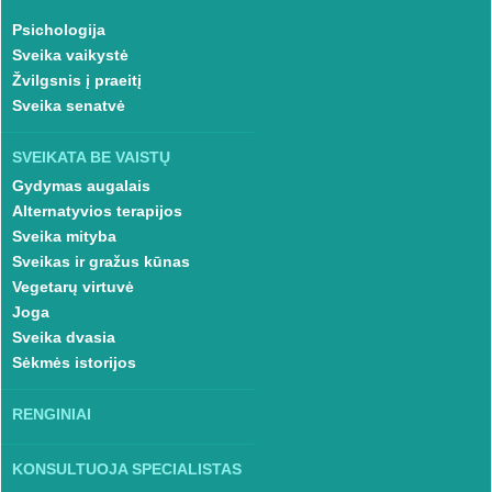
Psichologija
Sveika vaikystė
Žvilgsnis į praeitį
Sveika senatvė
SVEIKATA BE VAISTŲ
Gydymas augalais
Alternatyvios terapijos
Sveika mityba
Sveikas ir gražus kūnas
Vegetarų virtuvė
Joga
Sveika dvasia
Sėkmės istorijos
RENGINIAI
KONSULTUOJA SPECIALISTAS