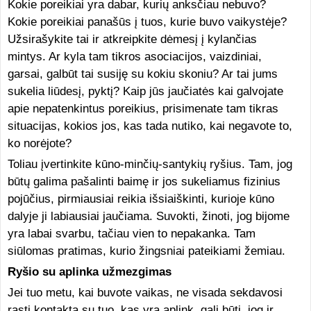
Kokie poreikiai yra dabar, kurių anksčiau nebuvo?
Kokie poreikiai panašūs į tuos, kurie buvo vaikystėje?
Užsirašykite tai ir atkreipkite dėmesį į kylančias
mintys. Ar kyla tam tikros asociacijos, vaizdiniai,
garsai, galbūt tai susiję su kokiu skoniu? Ar tai jums
sukelia liūdesį, pyktį? Kaip jūs jaučiatės kai galvojate
apie nepatenkintus poreikius, prisimenate tam tikras
situacijas, kokios jos, kas tada nutiko, kai negavote to,
ko norėjote?
Toliau įvertinkite kūno-minčių-santykių ryšius. Tam, jog
būtų galima pašalinti baimę ir jos sukeliamus fizinius
pojūčius, pirmiausiai reikia išsiaiškinti, kurioje kūno
dalyje ji labiausiai jaučiama. Suvokti, žinoti, jog bijome
yra labai svarbu, tačiau vien to nepakanka. Tam
siūlomas pratimas, kurio žingsniai pateikiami žemiau.
Ryšio su aplinka užmezgimas
Jei tuo metu, kai buvote vaikas, ne visada sekdavosi
rasti kontaktą su tuo, kas yra aplink, gali būti, jog ir