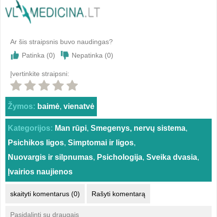
Ar šis straipsnis buvo naudingas?
Patinka (
0
)
Nepatinka (
0
)
Įvertinkite straipsni:
Žymos:
baimė
,
vienatvė
Kategorijos:
Man rūpi
,
Smegenys, nervų sistema
,
Psichikos ligos
,
Simptomai ir ligos
,
Nuovargis ir silpnumas
,
Psichologija
,
Sveika dvasia
,
Įvairios naujienos
skaityti komentarus (0)
Rašyti komentarą
Pasidalinti su draugais