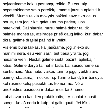
neįvertiname kokių pastangų reikia. Būtent taip
nepatenkiname savo poreikių, imame jaustis apleisti ir
vieniši. Mums reikia mokytis pažinti savo tikruosius
norus, tam jog ir kiti galėtų mums padėtų juos
patenkinti. Dažniausiai mūsų baimė dabar tai tik
baimės monstras, atsiradęs prieš daug laiko, kurį dabar
tikrai galime drąsiai pažinti ir įveikti.
Visiems būna laikas, kai jaučiame, jog „nieko su
manimi nėra, esu vienišas“, bet tiesa yra ta, jog
nesame vieni. Nuolat galime siekti pažinti aplinką ir
kitus. Galime daryti tai net ir tada, kai susiduriame su
sunkumais. Mes nebe vaikai, turime jėgų įveikti savo
baimę, skausmą ir netikrumą. Turime bandyti ir bandyti,
kol rasime kelią pasiekti tai, ko norime. Nėra
priežasties pasiduoti ir dabar mes tai žinome.
Labai svarbu kasdien praktikuotis, t.y. nuolat klausti
savęs, ko aš noriu ir kaip tai galiu gauti. Jei iškils