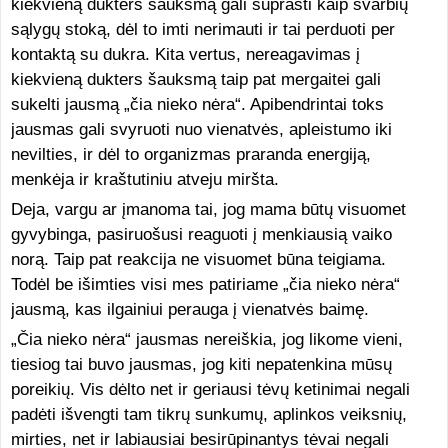
kiekvieną dukters šauksmą gali suprasti kaip svarbių
sąlygų stoką, dėl to imti nerimauti ir tai perduoti per
kontaktą su dukra. Kita vertus, nereagavimas į
kiekvieną dukters šauksmą taip pat mergaitei gali
sukelti jausmą „čia nieko nėra“. Apibendrintai toks
jausmas gali svyruoti nuo vienatvės, apleistumo iki
nevilties, ir dėl to organizmas praranda energiją,
menkėja ir kraštutiniu atveju miršta.
Deja, vargu ar įmanoma tai, jog mama būtų visuomet
gyvybinga, pasiruošusi reaguoti į menkiausią vaiko
norą. Taip pat reakcija ne visuomet būna teigiama.
Todėl be išimties visi mes patiriame „čia nieko nėra“
jausmą, kas ilgainiui perauga į vienatvės baimę.
„Čia nieko nėra“ jausmas nereiškia, jog likome vieni,
tiesiog tai buvo jausmas, jog kiti nepatenkina mūsų
poreikių. Vis dėlto net ir geriausi tėvų ketinimai negali
padėti išvengti tam tikrų sunkumų, aplinkos veiksnių,
mirties, net ir labiausiai besirūpinantys tėvai negali