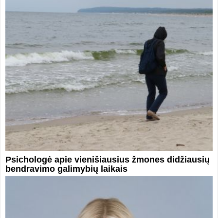
Psichologė apie vienišiausius žmones didžiausių
bendravimo galimybių laikais