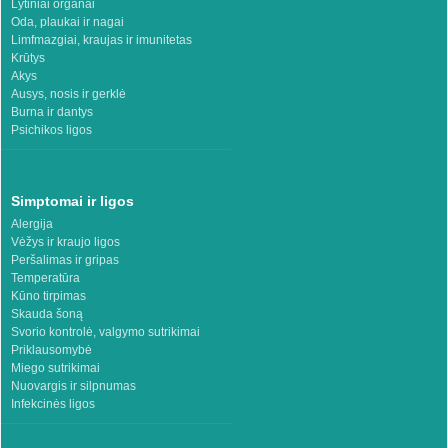
Lytiniai organai
Oda, plaukai ir nagai
Limfmazgiai, kraujas ir imunitetas
Krūtys
Akys
Ausys, nosis ir gerklė
Burna ir dantys
Psichikos ligos
Simptomai ir ligos
Alergija
Vėžys ir kraujo ligos
Peršalimas ir gripas
Temperatūra
Kūno tirpimas
Skauda šoną
Svorio kontrolė, valgymo sutrikimai
Priklausomybė
Miego sutrikimai
Nuovargis ir silpnumas
Infekcinės ligos