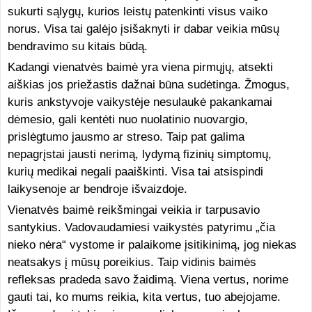
sukurti sąlygų, kurios leistų patenkinti visus vaiko
norus. Visa tai galėjo įsišaknyti ir dabar veikia mūsų
bendravimo su kitais būdą.
Kadangi vienatvės baimė yra viena pirmųjų, atsekti
aiškias jos priežastis dažnai būna sudėtinga. Žmogus,
kuris ankstyvoje vaikystėje nesulaukė pakankamai
dėmesio, gali kentėti nuo nuolatinio nuovargio,
prislėgtumo jausmo ar streso. Taip pat galima
nepagrįstai jausti nerimą, lydymą fizinių simptomų,
kurių medikai negali paaiškinti. Visa tai atsispindi
laikysenoje ar bendroje išvaizdoje.
Vienatvės baimė reikšmingai veikia ir tarpusavio
santykius. Vadovaudamiesi vaikystės patyrimu „čia
nieko nėra“ vystome ir palaikome įsitikinimą, jog niekas
neatsakys į mūsų poreikius. Taip vidinis baimės
refleksas pradeda savo žaidimą. Viena vertus, norime
gauti tai, ko mums reikia, kita vertus, tuo abejojame.