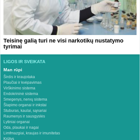
Teisinę galią turi ne visi narkotikų nustatymo
tyrimai
LIGOS IR SVEIKATA
Man rūpi
Širdis ir kraujotaka
Plaučiai ir kvėpavimas
Virškinimo sistema
Endokrininė sistema
Smegenys, nervų sistema
Šlapimo organai ir inkstai
Stuburas, kaulai, sąnariai
Raumenys ir sausgyslės
Lytiniai organai
Oda, plaukai ir nagai
Limfmazgiai, kraujas ir imunitetas
Krūtys