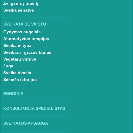
Žvilgsnis į praeitį
Sveika senatvė
SVEIKATA BE VAISTŲ
Gydymas augalais
Alternatyvios terapijos
Sveika mityba
Sveikas ir gražus kūnas
Vegetarų virtuvė
Joga
Sveika dvasia
Sėkmės istorijos
RENGINIAI
KONSULTUOJA SPECIALISTAS
SVEIKATOS APSAUGA