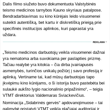
Dalis filmo siužeto buvo dokumentuota Valstybinės
teismo medicinos tarnybos Kauno skyriaus patalpose.
Bendradarbiavimas su kino kūrėjais leido visuomenei
suteikti autentišką, bet kartu ir diskretišką prieigą prie
specifinės institucijos aplinkos, kuri paprastai yra
uždara.
REKLAMA
„Teismo medicinos darbuotojų veikla visuomenei dažnai
yra nematoma arba suvokiama per paslapties prizmę.
Tačiau realybė yra kitokia – čia dirba įvairiapusės
asmenybės, turinčios unikalų požiūrį į savo profesiją ir
aplinką. Vertiname tai, kad mūsų darbuotojas tapo
įkvėpimu kino kūrėjams, o ši istorija buvo pastebėta bei
sulaukė aukšto lygio nacionalinio pripažinimo“, – teigia
VTMT direktorius Valdemaras Sviackevičius.
Nominacija „Sidabrinės gervės“ apdovanojimuose – tai
galimybė pristatyti VTMT veiklą plačiajai auditorijai ir