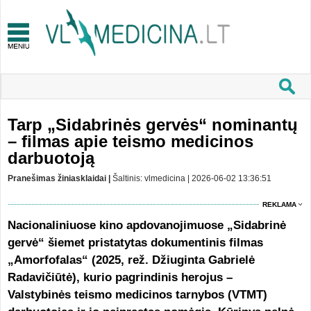
Tarp „Sidabrinės gervės“ nominantų
– filmas apie teismo medicinos
darbuotoją
Pranešimas žiniasklaidai |
Šaltinis: vlmedicina | 2026-06-02 13:36:51
REKLAMA
Nacionaliniuose kino apdovanojimuose „Sidabrinė
gervė“ šiemet pristatytas dokumentinis filmas
„Amorfofalas“ (2025, rež. Džiuginta Gabrielė
Radavičiūtė), kurio pagrindinis herojus –
Valstybinės teismo medicinos tarnybos (VTMT)