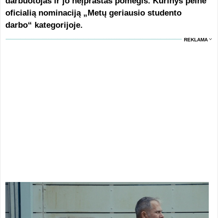
darbuotojas ir jo neįprastas pomėgis. Kūrinys pelnė
oficialią nominaciją „Metų geriausio studento
darbo“ kategorijoje.
REKLAMA