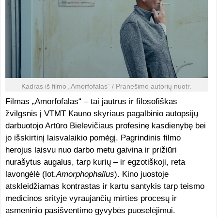
Kadras iš filmo „Amorfofalas“ / Pranešimo autorių nuotr.
Filmas „Amorfofalas“ – tai jautrus ir filosofiškas
žvilgsnis į VTMT Kauno skyriaus pagalbinio autopsijų
darbuotojo Artūro Bielevičiaus profesinę kasdienybę bei
jo išskirtinį laisvalaikio pomėgį. Pagrindinis filmo
herojus laisvu nuo darbo metu gaivina ir prižiūri
nurašytus augalus, tarp kurių – ir egzotiškoji, reta
lavongėlė (lot.
Amorphophallus
). Kino juostoje
atskleidžiamas kontrastas ir kartu santykis tarp teismo
medicinos srityje vyraujančių mirties procesų ir
asmeninio pasišventimo gyvybės puoselėjimui.