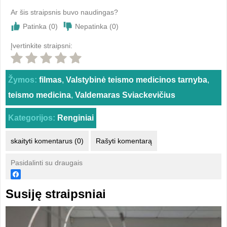
Ar šis straipsnis buvo naudingas?
Patinka (
0
)
Nepatinka (
0
)
Įvertinkite straipsni:
Žymos:
filmas
,
Valstybinė teismo medicinos tarnyba
,
teismo medicina
,
Valdemaras Sviackevičius
Kategorijos:
Renginiai
skaityti komentarus (0)
Rašyti komentarą
Pasidalinti su draugais
Susiję straipsniai