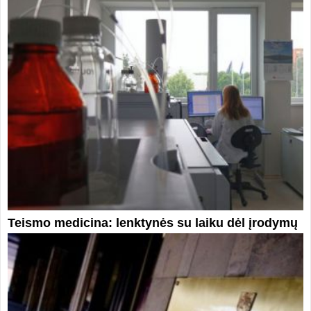
Teismo medicina: lenktynės su laiku dėl įrodymų