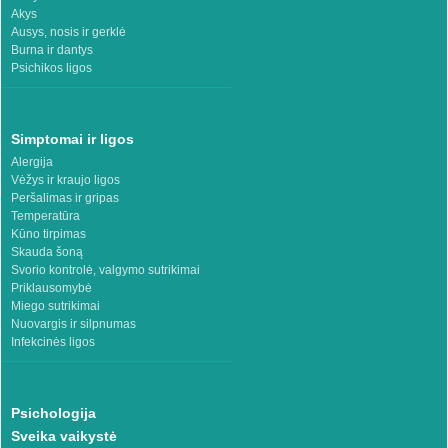
Akys
Ausys, nosis ir gerklė
Burna ir dantys
Psichikos ligos
Simptomai ir ligos
Alergija
Vėžys ir kraujo ligos
Peršalimas ir gripas
Temperatūra
Kūno tirpimas
Skauda šoną
Svorio kontrolė, valgymo sutrikimai
Priklausomybė
Miego sutrikimai
Nuovargis ir silpnumas
Infekcinės ligos
Psichologija
Sveika vaikystė