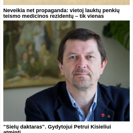
Neveikia net propaganda: vietoj lauktų penkių
teismo medicinos rezidentų – tik vienas
"Sielų daktaras". Gydytojui Petrui Kisieliui
atminti