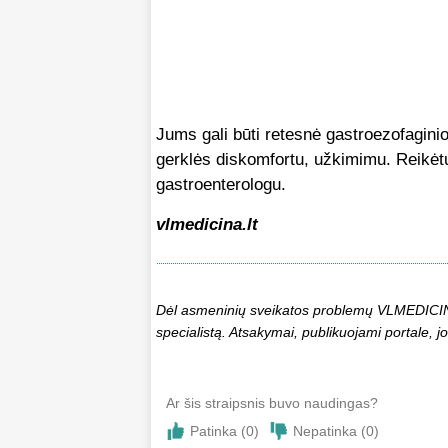
Jums gali būti retesnė gastroezofaginio 
gerklės diskomfortu, užkimimu. Reikėtų 
gastroenterologu.
vlmedicina.lt
Dėl asmeninių sveikatos problemų VLMEDICINA.
specialistą. Atsakymai, publikuojami portale, jo
Ar šis straipsnis buvo naudingas?
Patinka (
0
)
Nepatinka (
0
)