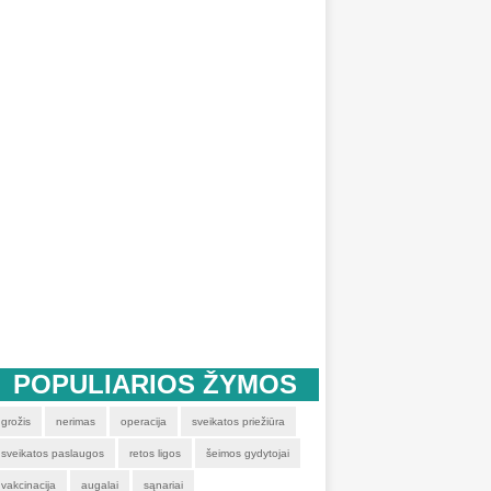
POPULIARIOS ŽYMOS
grožis
nerimas
operacija
sveikatos priežiūra
sveikatos paslaugos
retos ligos
šeimos gydytojai
vakcinacija
augalai
sąnariai