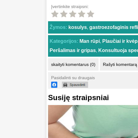
Įvertinkite straipsni:
Žymos:
kosulys
,
gastroezofaginis ref
Kategorijos:
Man rūpi
,
Plaučiai ir kvė
Peršalimas ir gripas
,
Konsultuoja spec
skaityti komentarus (0)
Rašyti komentarą
Pasidalinti su draugais
Susiję straipsniai