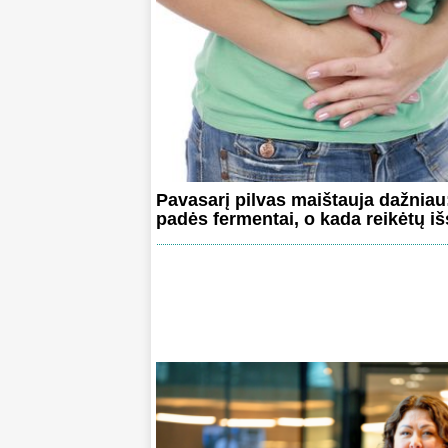
Pavasarį pilvas maištauja dažniau
padės fermentai, o kada reikėtų išs