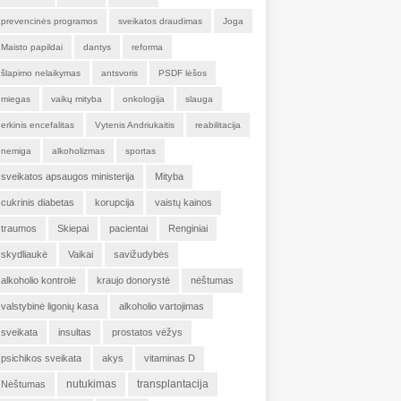
prevencinės programos
sveikatos draudimas
Joga
Maisto papildai
dantys
reforma
šlapimo nelaikymas
antsvoris
PSDF lėšos
miegas
vaikų mityba
onkologija
slauga
erkinis encefalitas
Vytenis Andriukaitis
reabilitacija
nemiga
alkoholizmas
sportas
sveikatos apsaugos ministerija
Mityba
cukrinis diabetas
korupcija
vaistų kainos
traumos
Skiepai
pacientai
Renginiai
skydliaukė
Vaikai
savižudybės
alkoholio kontrolė
kraujo donorystė
nėštumas
valstybinė ligonių kasa
alkoholio vartojimas
sveikata
insultas
prostatos vėžys
psichikos sveikata
akys
vitaminas D
nutukimas
transplantacija
Nėštumas