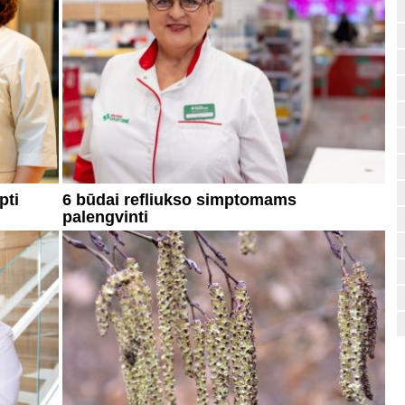
pti
6 būdai refliukso simptomams
palengvinti