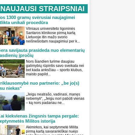
NAUJAUSI STRAIPSNIAI
os 1300 gramų svėrusiai naujagimei
tlikta unikali procedūra
Vilniaus universiteto ligoninės
Santaros klinikose pirmą kartą
Lietuvoje itin mažo svorio
neišnešiotam naujagimiui per k...
era savijauta prasideda nuo elementarių
asdienių įpročių
Nors šiandien turime daugiau
galimybių rūpintis savo sveikata nei
bet kada anksčiau – sporto klubus,
maisto papild...
riklausomybė nuo partnerio: „be jo(s)
su niekas“
„Jeigu neatrašo, vadinasi, manęs
nebemyli“, „Jeigu nori pabūti vienas
– ką nors padariau ne...
ai kiekvienas žingsnis tampa pergale:
eptynmetės Militos istorija
Akimirkos, kai septynmetė Milita
pirmą kartą savarankiškai nuėjo