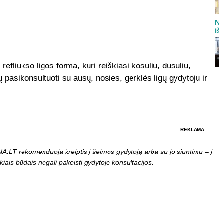
N
i
refliukso ligos forma, kuri reiškiasi kosuliu, dusuliu,
pasikonsultuoti su ausų, nosies, gerklės ligų gydytoju ir
REKLAMA
LT rekomenduoja kreiptis į šeimos gydytoją arba su jo siuntimu – į
kiais būdais negali pakeisti gydytojo konsultacijos.