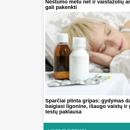
Nėštumo metu net ir vaistažolių a
gali pakenkti
Sparčiai plinta gripas: gydymas d
baigiasi ligonine, išaugo vaistų ir 
testų paklausa