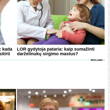
: kada
LOR gydytoja pataria: kaip sumažinti
itirti
darželinukų sirgimo mastus?
REKLAMA