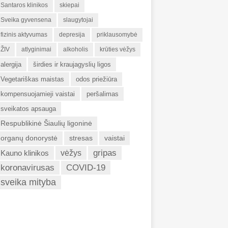
Santaros klinikos
skiepai
Sveika gyvensena
slaugytojai
fizinis aktyvumas
depresija
priklausomybė
ŽIV
atlyginimai
alkoholis
krūties vėžys
alergija
širdies ir kraujagyslių ligos
Vegetariškas maistas
odos priežiūra
kompensuojamieji vaistai
peršalimas
sveikatos apsauga
Respublikinė Šiaulių ligoninė
organų donorystė
stresas
vaistai
gripas
Kauno klinikos
vėžys
koronavirusas
COVID-19
sveika mityba