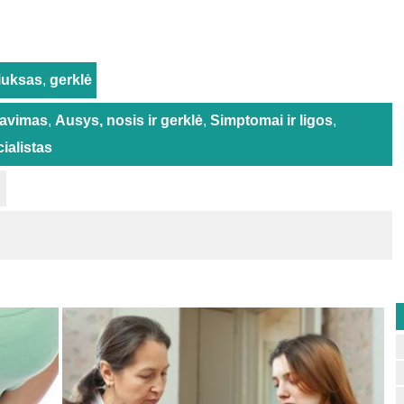
liuksas
,
gerklė
pavimas
,
Ausys, nosis ir gerklė
,
Simptomai ir ligos
,
ialistas