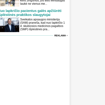
kelis žingsnius, jos tėtis Mindaugas
laukė ne vienus me...
uo lapkričio pacientus galės apžiūrėti
šplėstinės praktikos slaugytojai
Sveikatos apsaugos ministerija
(SAM) praneša, kad nuo lapkričio 1
d. skubiosios medicinos pagalbos
(SMP) išplėstinės pra...
REKLAMA