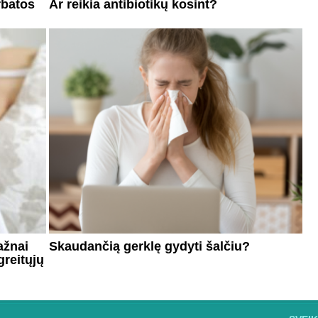
rbatos
Ar reikia antibiotikų kosint?
ažnai
Skaudančią gerklę gydyti šalčiu?
greitųjų