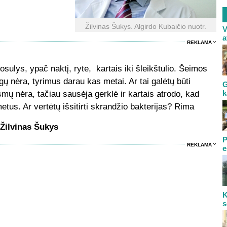
Žilvinas Šukys. Algirdo Kubaičio nuotr.
V
a
REKLAMA
osulys, ypač naktį, ryte, kartais iki šleikštulio. Šeimos
gų nėra, tyrimus darau kas metai. Ar tai galėtų būti
G
k
ų nėra, tačiau sausėja gerklė ir kartais atrodo, kad
metus. Ar vertėtų išsitirti skrandžio bakterijas? Rima
Žilvinas Šukys
P
REKLAMA
e
K
s