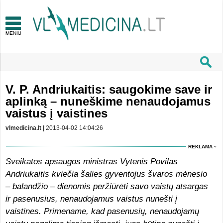
V. P. Andriukaitis: saugokime save ir
aplinką – nuneškime nenaudojamus
vaistus į vaistines
vlmedicina.lt |
2013-04-02 14:04:26
REKLAMA
Sveikatos apsaugos ministras Vytenis Povilas
Andriukaitis kviečia šalies gyventojus švaros mėnesio
– balandžio – dienomis peržiūrėti savo vaistų atsargas
ir pasenusius, nenaudojamus vaistus nunešti į
vaistines. Primename, kad pasenusių, nenaudojamų