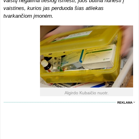
vaistų negalima tiesiog išmesti, juos būtina nunešti į
vaistines, kurios jas perduoda šias atliekas
tvarkančiom įmonėm.
Algirdo Kubaičio nuotr.
REKLAMA