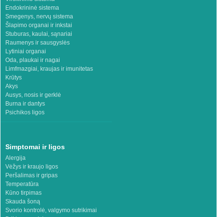
Endokrininė sistema
Smegenys, nervų sistema
Šlapimo organai ir inkstai
Stuburas, kaulai, sąnariai
Raumenys ir sausgyslės
Lytiniai organai
Oda, plaukai ir nagai
Limfmazgiai, kraujas ir imunitetas
Krūtys
Akys
Ausys, nosis ir gerklė
Burna ir dantys
Psichikos ligos
Simptomai ir ligos
Alergija
Vėžys ir kraujo ligos
Peršalimas ir gripas
Temperatūra
Kūno tirpimas
Skauda šoną
Svorio kontrolė, valgymo sutrikimai