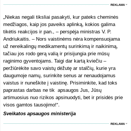
REKLAMA
„Niekas negali tiksliai pasakyti, kur pateks cheminės
medžiagos, kaip jos paveiks aplinką, kokios galima
tikėtis reakcijos ir pan., – perspėja ministras V. P.
Andriukaitis. – Nors vaistinėms nėra kompensuojama
už nereikalingų medikamentų surinkimą ir naikinimą,
tačiau jos rodo gerą valią ir prisijungia prie mūsų
raginimo gyventojams. Taigi dar kartą kviečiu –
peržiūrėkite savo vaistų dėžutę ar stalčių, kurie yra
daugumoje namų, surinkite senus ar nenaudojamus
vaistus ir nuneškite į vaistinę. Prisiminkite, kad toks
paprastas darbas ne tik apsaugos Jus, Jūsų
artimuosius nuo rizikos apsinuodyti, bet ir prisidės prie
visos gamtos tausojimo!“.
Sveikatos apsaugos ministerija
REKLAMA