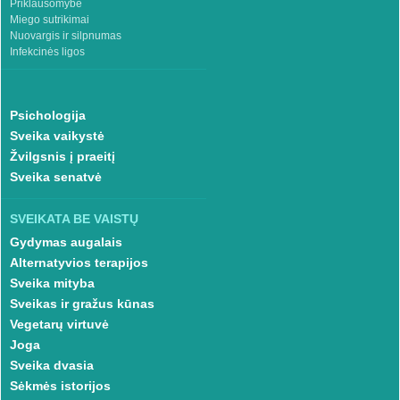
Priklausomybė
Miego sutrikimai
Nuovargis ir silpnumas
Infekcinės ligos
Psichologija
Sveika vaikystė
Žvilgsnis į praeitį
Sveika senatvė
SVEIKATA BE VAISTŲ
Gydymas augalais
Alternatyvios terapijos
Sveika mityba
Sveikas ir gražus kūnas
Vegetarų virtuvė
Joga
Sveika dvasia
Sėkmės istorijos