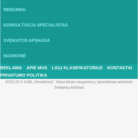
RENGINIAI
KONSULTUOJA SPECIALISTAS
SVEIKATOS APSAUGA
NUOMONĖ
REKLAMA
APIE MUS
LIGŲ KLASIFIKATORIUS
KONTAKTAI
PRIVATUMO POLITIKA
2015-20 © UAB „Vlmedicina“. Visos teises saugomos
|
sprendimas webmod:
Svetainių kūrimas