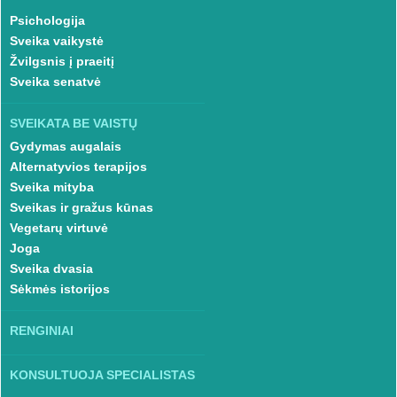
Psichologija
Sveika vaikystė
Žvilgsnis į praeitį
Sveika senatvė
SVEIKATA BE VAISTŲ
Gydymas augalais
Alternatyvios terapijos
Sveika mityba
Sveikas ir gražus kūnas
Vegetarų virtuvė
Joga
Sveika dvasia
Sėkmės istorijos
RENGINIAI
KONSULTUOJA SPECIALISTAS