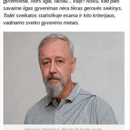
gyvensenai. Nors ilgai, tačiau... kaip? Aišku, kad pats
savaime ilgas gyvenimas nėra tikras gerovės siekinys.
Todėl sveikatos statistikoje esama ir kito kriterijaus,
vadinamo sveiko gyvenimo metais.
Vytautas Valevičius. Algirdo Kubaičio nuotr.