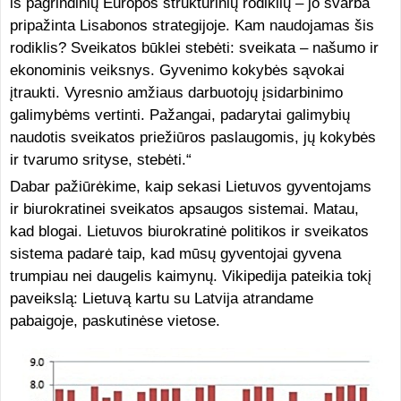
iš pagrindinių Europos struktūrinių rodiklių – jo svarba
pripažinta Lisabonos strategijoje. Kam naudojamas šis
rodiklis? Sveikatos būklei stebėti: sveikata – našumo ir
ekonominis veiksnys. Gyvenimo kokybės sąvokai
įtraukti. Vyresnio amžiaus darbuotojų įsidarbinimo
galimybėms vertinti. Pažangai, padarytai galimybių
naudotis sveikatos priežiūros paslaugomis, jų kokybės
ir tvarumo srityse, stebėti.“
Dabar pažiūrėkime, kaip sekasi Lietuvos gyventojams
ir biurokratinei sveikatos apsaugos sistemai. Matau,
kad blogai. Lietuvos biurokratinė politikos ir sveikatos
sistema padarė taip, kad mūsų gyventojai gyvena
trumpiau nei daugelis kaimynų. Vikipedija pateikia tokį
paveikslą: Lietuvą kartu su Latvija atrandame
pabaigoje, paskutinėse vietose.