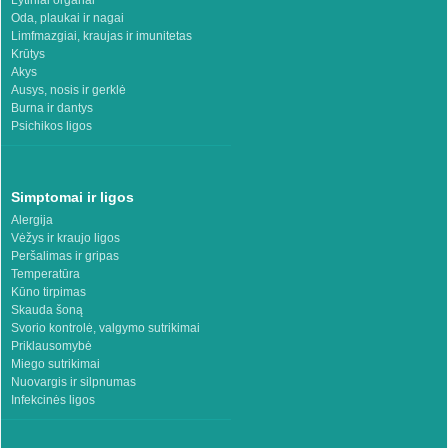
Lytiniai organai
Oda, plaukai ir nagai
Limfmazgiai, kraujas ir imunitetas
Krūtys
Akys
Ausys, nosis ir gerklė
Burna ir dantys
Psichikos ligos
Simptomai ir ligos
Alergija
Vėžys ir kraujo ligos
Peršalimas ir gripas
Temperatūra
Kūno tirpimas
Skauda šoną
Svorio kontrolė, valgymo sutrikimai
Priklausomybė
Miego sutrikimai
Nuovargis ir silpnumas
Infekcinės ligos