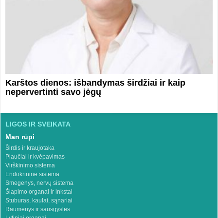
Karštos dienos: išbandymas širdžiai ir kaip
nepervertinti savo jėgų
LIGOS IR SVEIKATA
Man rūpi
Širdis ir kraujotaka
Plaučiai ir kvėpavimas
Virškinimo sistema
Endokrininė sistema
Smegenys, nervų sistema
Šlapimo organai ir inkstai
Stuburas, kaulai, sąnariai
Raumenys ir sausgyslės