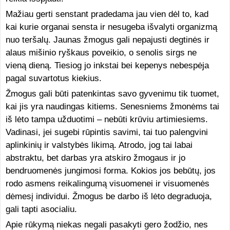
Mažiau gerti senstant pradedama jau vien dėl to, kad
kai kurie organai sensta ir nesugeba išvalyti organizmą
nuo teršalų. Jaunas žmogus gali nepajusti degtinės ir
alaus mišinio ryškaus poveikio, o senolis sirgs ne
vieną dieną. Tiesiog jo inkstai bei kepenys nebespėja
pagal suvartotus kiekius.
Žmogus gali būti patenkintas savo gyvenimu tik tuomet,
kai jis yra naudingas kitiems. Senesniems žmonėms tai
iš lėto tampa užduotimi – nebūti krūviu artimiesiems.
Vadinasi, jei sugebi rūpintis savimi, tai tuo palengvini
aplinkinių ir valstybės likimą. Atrodo, jog tai labai
abstraktu, bet darbas yra atskiro žmogaus ir jo
bendruomenės jungimosi forma. Kokios jos bebūtų, jos
rodo asmens reikalingumą visuomenei ir visuomenės
dėmesį individui. Žmogus be darbo iš lėto degraduoja,
gali tapti asocialiu.
Apie rūkymą niekas negali pasakyti gero žodžio, nes