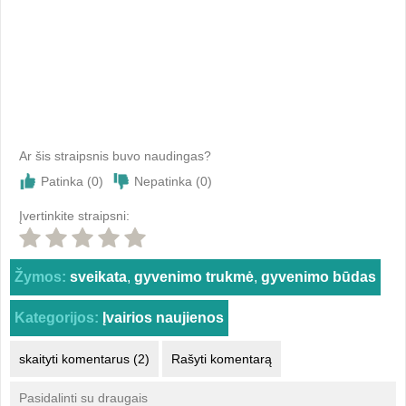
Ar šis straipsnis buvo naudingas?
Patinka (
0
)
Nepatinka (
0
)
Įvertinkite straipsni:
Žymos:
sveikata
,
gyvenimo trukmė
,
gyvenimo būdas
Kategorijos:
Įvairios naujienos
skaityti komentarus (2)
Rašyti komentarą
Pasidalinti su draugais