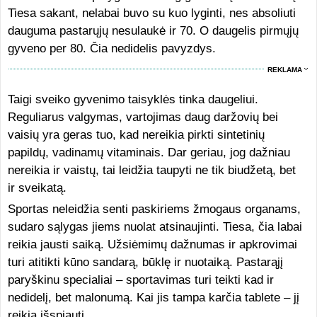
Tiesa sakant, nelabai buvo su kuo lyginti, nes absoliuti
dauguma pastarųjų nesulaukė ir 70. O daugelis pirmųjų
gyveno per 80. Čia nedidelis pavyzdys.
REKLAMA
Taigi sveiko gyvenimo taisyklės tinka daugeliui.
Reguliarus valgymas, vartojimas daug daržovių bei
vaisių yra geras tuo, kad nereikia pirkti sintetinių
papildų, vadinamų vitaminais. Dar geriau, jog dažniau
nereikia ir vaistų, tai leidžia taupyti ne tik biudžetą, bet
ir sveikatą.
Sportas neleidžia senti paskiriems žmogaus organams,
sudaro sąlygas jiems nuolat atsinaujinti. Tiesa, čia labai
reikia jausti saiką. Užsiėmimų dažnumas ir apkrovimai
turi atitikti kūno sandarą, būklę ir nuotaiką. Pastarąjį
paryškinu specialiai – sportavimas turi teikti kad ir
nedidelį, bet malonumą. Kai jis tampa karčia tablete – jį
reikia išspjauti.