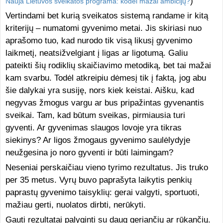
)
Nauja Lietuvos sveikatos programa: kodėl mažai ambicijų?
Vertindami bet kurią sveikatos sistemą randame ir kitą
kriterijų – numatomi gyvenimo metai. Jis skiriasi nuo
aprašomo tuo, kad nurodo tik visą likusį gyvenimo
laikmetį, neatsižvelgiant į ligas ar ligotumą. Galiu
pateikti šių rodiklių skaičiavimo metodiką, bet tai mažai
kam svarbu. Todėl atkreipiu dėmesį tik į faktą, jog abu
šie dalykai yra susiję, nors kiek keistai. Aišku, kad
negyvas žmogus vargu ar bus pripažintas gyvenantis
sveikai. Tam, kad būtum sveikas, pirmiausia turi
gyventi. Ar gyvenimas slaugos lovoje yra tikras
siekinys? Ar ligos žmogaus gyvenimo saulėlydyje
neužgesina jo noro gyventi ir būti laimingam?
Neseniai perskaičiau vieno tyrimo rezultatus. Jis truko
per 35 metus. Vyrų buvo paprašyta laikytis penkių
paprastų gyvenimo taisyklių: gerai valgyti, sportuoti,
mažiau gerti, nuolatos dirbti, nerūkyti.
Gauti rezultatai palyginti su daug geriančių ar rūkančių.