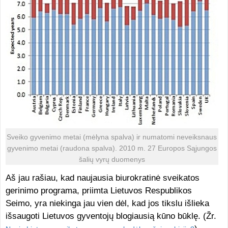
Sveiko gyvenimo metai (mėlyna spalva) ir numatomi neveiksnaus
gyvenimo metai (raudona spalva). 2010 m. 27 Europos Sąjungos
šalių vyrų duomenys
Aš jau rašiau, kad naujausia biurokratinė sveikatos
gerinimo programa, priimta Lietuvos Respublikos
Seimo, yra niekinga jau vien dėl, kad jos tikslu išlieka
išsaugoti Lietuvos gyventojų blogiausią kūno būklę. (Žr.