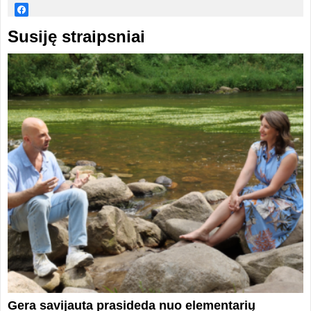
Susiję straipsniai
Gera savijauta prasideda nuo elementarių