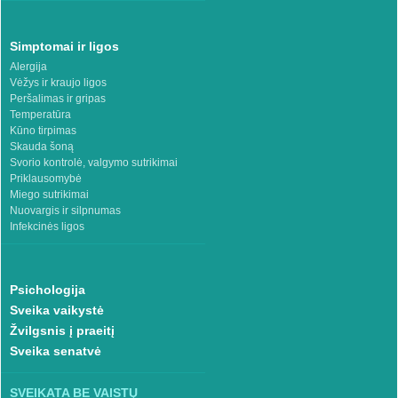
Simptomai ir ligos
Alergija
Vėžys ir kraujo ligos
Peršalimas ir gripas
Temperatūra
Kūno tirpimas
Skauda šoną
Svorio kontrolė, valgymo sutrikimai
Priklausomybė
Miego sutrikimai
Nuovargis ir silpnumas
Infekcinės ligos
Psichologija
Sveika vaikystė
Žvilgsnis į praeitį
Sveika senatvė
SVEIKATA BE VAISTŲ