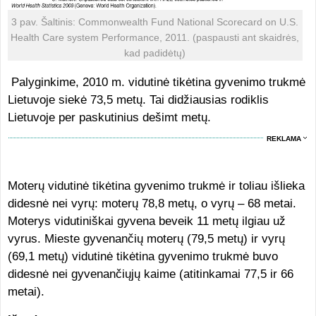
3 pav. Šaltinis: Commonwealth Fund National Scorecard on U.S.
Health Care system Performance, 2011. (paspausti ant skaidrės,
kad padidėtų)
Palyginkime, 2010 m. vidutinė tikėtina gyvenimo trukmė
Lietuvoje siekė 73,5 metų. Tai didžiausias rodiklis
Lietuvoje per paskutinius dešimt metų.
REKLAMA
Moterų vidutinė tikėtina gyvenimo trukmė ir toliau išlieka
didesnė nei vyrų: moterų 78,8 metų, o vyrų – 68 metai.
Moterys vidutiniškai gyvena beveik 11 metų ilgiau už
vyrus. Mieste gyvenančių moterų (79,5 metų) ir vyrų
(69,1 metų) vidutinė tikėtina gyvenimo trukmė buvo
didesnė nei gyvenančiųjų kaime (atitinkamai 77,5 ir 66
metai).