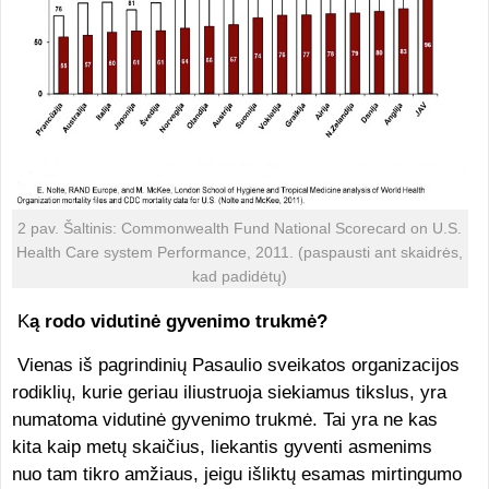
2 pav. Šaltinis: Commonwealth Fund National Scorecard on U.S.
Health Care system Performance, 2011. (paspausti ant skaidrės,
kad padidėtų)
K
ą rodo vidutinė gyvenimo trukmė?
Vienas iš pagrindinių Pasaulio sveikatos organizacijos
rodiklių, kurie geriau iliustruoja siekiamus tikslus, yra
numatoma vidutinė gyvenimo trukmė. Tai yra ne kas
kita kaip metų skaičius, liekantis gyventi asmenims
nuo tam tikro amžiaus, jeigu išliktų esamas mirtingumo