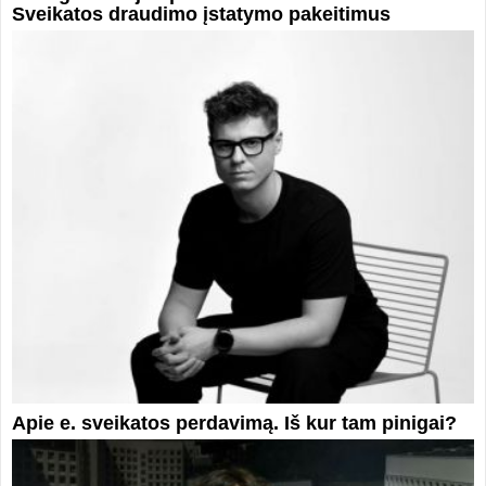
Sveikatos draudimo įstatymo pakeitimus
Apie e. sveikatos perdavimą. Iš kur tam pinigai?