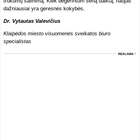
trūkumų šalinimą. Kiek begerintum seną daiktą, naujas
dažniausiai yra geresnės kokybės.
Dr. Vytautas Valevičius
Klaipėdos miesto visuomenės sveikatos biuro
specialistas
REKLAMA