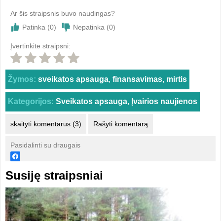
Ar šis straipsnis buvo naudingas?
Patinka (
0
)
Nepatinka (
0
)
Įvertinkite straipsni:
Žymos:
sveikatos apsauga
,
finansavimas
,
mirtis
Kategorijos:
Sveikatos apsauga
,
Įvairios naujienos
skaityti komentarus (3)
Rašyti komentarą
Pasidalinti su draugais
Susiję straipsniai