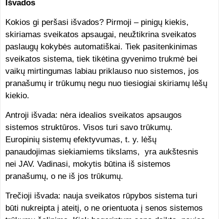
Išvados
Kokios gi peršasi išvados? Pirmoji – pinigų kiekis,
skiriamas sveikatos apsaugai, neužtikrina sveikatos
paslaugų kokybės automatiškai. Tiek pasitenkinimas
sveikatos sistema, tiek tikėtina gyvenimo trukmė bei
vaikų mirtingumas labiau priklauso nuo sistemos, jos
pranašumų ir trūkumų negu nuo tiesiogiai skiriamų lėšų
kiekio.
Antroji išvada: nėra idealios sveikatos apsaugos
sistemos struktūros. Visos turi savo trūkumų.
Europinių sistemų efektyvumas, t. y. lėšų
panaudojimas siekiamiems tikslams, yra aukštesnis
nei JAV. Vadinasi, mokytis būtina iš sistemos
pranašumų, o ne iš jos trūkumų.
Trečioji išvada: nauja sveikatos rūpybos sistema turi
būti nukreipta į ateitį, o ne orientuota į senos sistemos