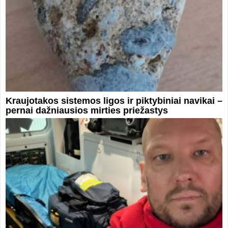
Kraujotakos sistemos ligos ir piktybiniai navikai –
pernai dažniausios mirties priežastys