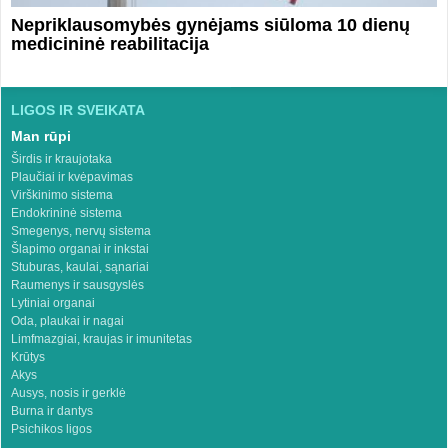
Nepriklausomybės gynėjams siūloma 10 dienų
medicininė reabilitacija
LIGOS IR SVEIKATA
Man rūpi
Širdis ir kraujotaka
Plaučiai ir kvėpavimas
Virškinimo sistema
Endokrininė sistema
Smegenys, nervų sistema
Šlapimo organai ir inkstai
Stuburas, kaulai, sąnariai
Raumenys ir sausgyslės
Lytiniai organai
Oda, plaukai ir nagai
Limfmazgiai, kraujas ir imunitetas
Krūtys
Akys
Ausys, nosis ir gerklė
Burna ir dantys
Psichikos ligos