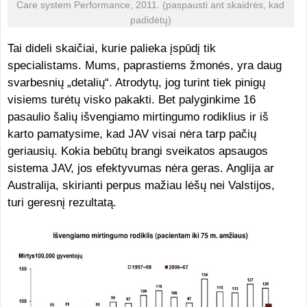
Care system Performance, 2011. (paspausti ant skaidrės, kad
padidėtų)
Tai dideli skaičiai, kurie palieka įspūdį tik
specialistams. Mums, paprastiems žmonės, yra daug
svarbesnių „detalių“. Atrodytų, jog turint tiek pinigų
visiems turėtų visko pakakti. Bet palyginkime 16
pasaulio šalių išvengiamo mirtingumo rodiklius ir iš
karto pamatysime, kad JAV visai nėra tarp pačių
geriausių. Kokia bebūtų brangi sveikatos apsaugos
sistema JAV, jos efektyvumas nėra geras. Anglija ar
Australija, skirianti perpus mažiau lėšų nei Valstijos,
turi geresnį rezultatą.