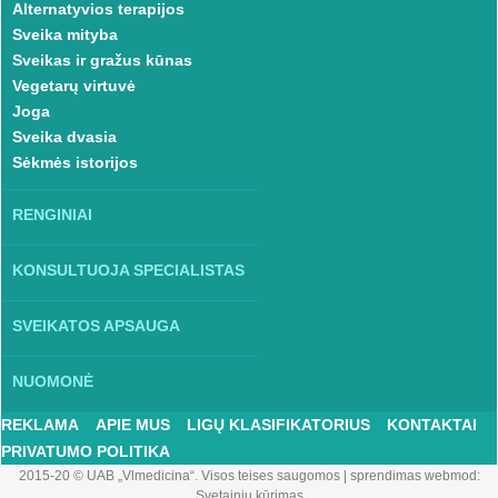
Alternatyvios terapijos
Sveika mityba
Sveikas ir gražus kūnas
Vegetarų virtuvė
Joga
Sveika dvasia
Sėkmės istorijos
RENGINIAI
KONSULTUOJA SPECIALISTAS
SVEIKATOS APSAUGA
NUOMONĖ
REKLAMA
APIE MUS
LIGŲ KLASIFIKATORIUS
KONTAKTAI
PRIVATUMO POLITIKA
2015-20 © UAB „Vlmedicina“. Visos teises saugomos
|
sprendimas webmod:
Svetainių kūrimas