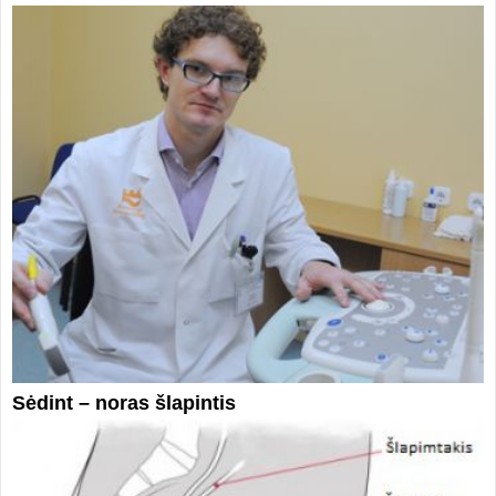
Sėdint – noras šlapintis