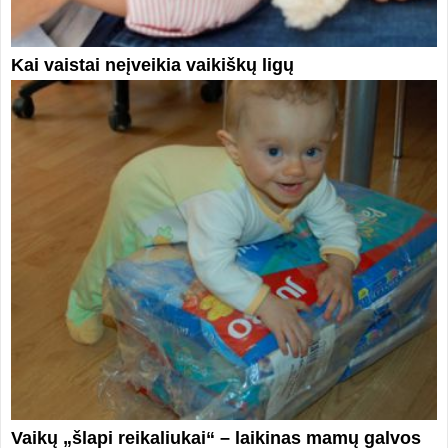
Kai vaistai neįveikia vaikiškų ligų
Vaikų „šlapi reikaliukai“ – laikinas mamų galvos