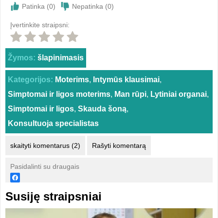
Patinka (
0
)
Nepatinka (
0
)
Įvertinkite straipsni:
Žymos:
šlapinimasis
Kategorijos:
Moterims
,
Intymūs klausimai
,
Simptomai ir ligos moterims
,
Man rūpi
,
Lytiniai organai
,
Simptomai ir ligos
,
Skauda šoną
,
Konsultuoja specialistas
skaityti komentarus (2)
Rašyti komentarą
Pasidalinti su draugais
Susiję straipsniai