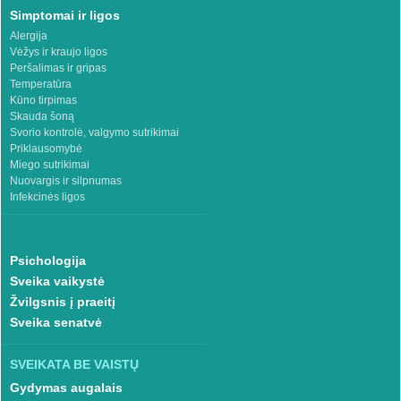
Simptomai ir ligos
Alergija
Vėžys ir kraujo ligos
Peršalimas ir gripas
Temperatūra
Kūno tirpimas
Skauda šoną
Svorio kontrolė, valgymo sutrikimai
Priklausomybė
Miego sutrikimai
Nuovargis ir silpnumas
Infekcinės ligos
Psichologija
Sveika vaikystė
Žvilgsnis į praeitį
Sveika senatvė
SVEIKATA BE VAISTŲ
Gydymas augalais