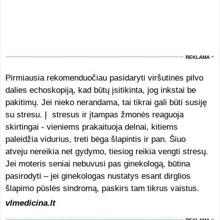
REKLAMA
Pirmiausia rekomenduočiau pasidaryti viršutinės pilvo
dalies echoskopiją, kad būtų įsitikinta, jog inkstai be
pakitimų. Jei nieko nerandama, tai tikrai gali būti susiję
su stresu. Į stresus ir įtampas žmonės reaguoja
skirtingai - vieniems prakaituoja delnai, kitiems
paleidžia vidurius, treti bėga šlapintis ir pan. Šiuo
atveju nereikia net gydymo, tiesiog reikia vengti stresų.
Jei moteris seniai nebuvusi pas ginekologą, būtina
pasirodyti – jei ginekologas nustatys esant dirglios
šlapimo pūslės sindromą, paskirs tam tikrus vaistus.
vlmedicina.lt