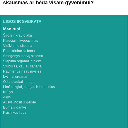
skausmas ar bėda visam gyvenimui?
LIGOS IR SVEIKATA
Man rūpi
Širdis ir kraujotaka
Plaučiai ir kvėpavimas
Virškinimo sistema
Endokrininė sistema
Smegenys, nervų sistema
Šlapimo organai ir inkstai
Stuburas, kaulai, sąnariai
Raumenys ir sausgyslės
Lytiniai organai
Oda, plaukai ir nagai
Limfmazgiai, kraujas ir imunitetas
Krūtys
Akys
Ausys, nosis ir gerklė
Burna ir dantys
Psichikos ligos