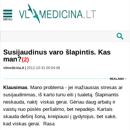
Susijaudinus varo šlapintis. Kas
man?
(2)
vlmedicina.lt |
2012-10-31 00:04:48
REKLAMA
Klausimas
. Mano problema - jei mažiausias stresas ar
susijaudinimas, iš karto turiu eiti į tualetą. Šlapinantis
neskauda, naktį viskas gerai. Gėriau daug arbatų ir
vaistų nuo pūslės peršalimo, bet nepadėjo. Kartais
skauda dešinį šoną, kreipiausi į gydytojus, bet sakė,
kad viskas gerai. Rasa