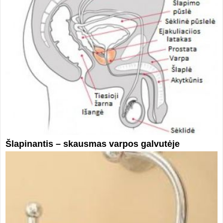
Šlapinantis – skausmas varpos galvutėje