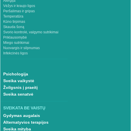
Alergija
Vėžys ir kraujo ligos
Peršalimas ir gripas
Temperatūra
Kūno tirpimas
Skauda šoną
Svorio kontrolė, valgymo sutrikimai
Priklausomybė
Miego sutrikimai
Nuovargis ir silpnumas
Infekcinės ligos
Psichologija
Sveika vaikystė
Žvilgsnis į praeitį
Sveika senatvė
SVEIKATA BE VAISTŲ
Gydymas augalais
Alternatyvios terapijos
Sveika mityba