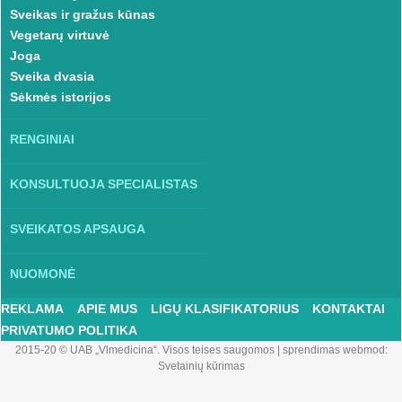
Sveikas ir gražus kūnas
Vegetarų virtuvė
Joga
Sveika dvasia
Sėkmės istorijos
RENGINIAI
KONSULTUOJA SPECIALISTAS
SVEIKATOS APSAUGA
NUOMONĖ
REKLAMA
APIE MUS
LIGŲ KLASIFIKATORIUS
KONTAKTAI
PRIVATUMO POLITIKA
2015-20 © UAB „Vlmedicina“. Visos teises saugomos
|
sprendimas webmod:
Svetainių kūrimas