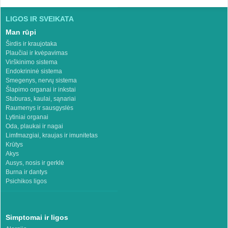
LIGOS IR SVEIKATA
Man rūpi
Širdis ir kraujotaka
Plaučiai ir kvėpavimas
Virškinimo sistema
Endokrininė sistema
Smegenys, nervų sistema
Šlapimo organai ir inkstai
Stuburas, kaulai, sąnariai
Raumenys ir sausgyslės
Lytiniai organai
Oda, plaukai ir nagai
Limfmazgiai, kraujas ir imunitetas
Krūtys
Akys
Ausys, nosis ir gerklė
Burna ir dantys
Psichikos ligos
Simptomai ir ligos