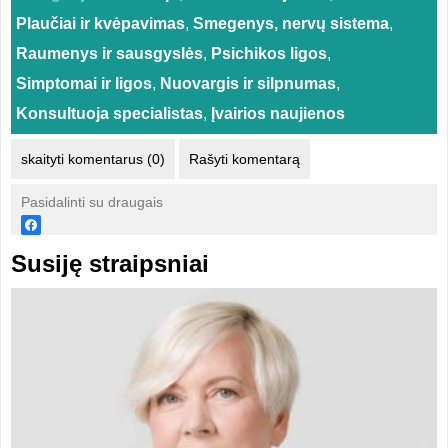
Plaučiai ir kvėpavimas
,
Smegenys, nervų sistema
,
Raumenys ir sausgyslės
,
Psichikos ligos
,
Simptomai ir ligos
,
Nuovargis ir silpnumas
,
Konsultuoja specialistas
,
Įvairios naujienos
skaityti komentarus (0)
Rašyti komentarą
Pasidalinti su draugais
Susiję straipsniai