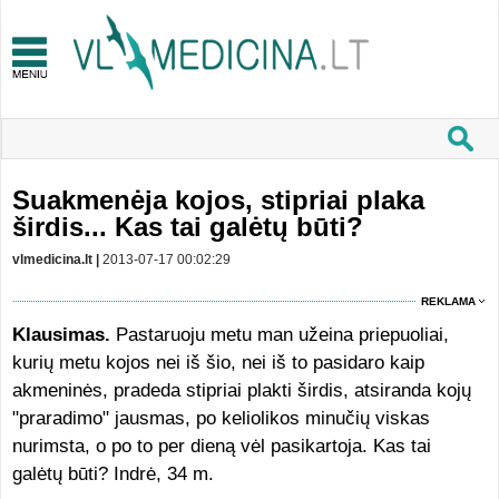
Suakmenėja kojos, stipriai plaka
širdis... Kas tai galėtų būti?
vlmedicina.lt |
2013-07-17 00:02:29
REKLAMA
Klausimas.
Pastaruoju metu man užeina priepuoliai,
kurių metu kojos nei iš šio, nei iš to pasidaro kaip
akmeninės, pradeda stipriai plakti širdis, atsiranda kojų
"praradimo" jausmas, po keliolikos minučių viskas
nurimsta, o po to per dieną vėl pasikartoja. Kas tai
galėtų būti? Indrė, 34 m.