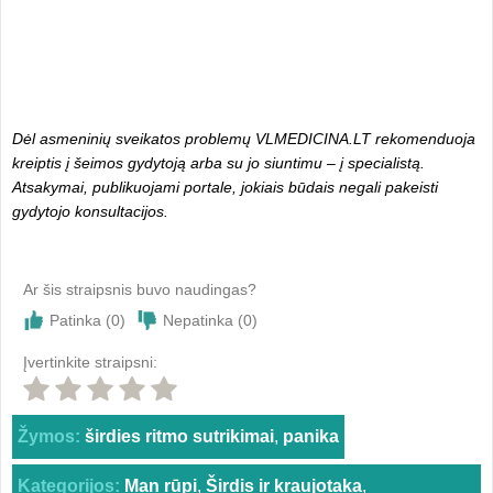
Dėl asmeninių sveikatos problemų VLMEDICINA.LT rekomenduoja
kreiptis į šeimos gydytoją arba su jo siuntimu – į specialistą.
Atsakymai, publikuojami portale, jokiais būdais negali pakeisti
gydytojo konsultacijos.
Ar šis straipsnis buvo naudingas?
Patinka (
0
)
Nepatinka (
0
)
Įvertinkite straipsni:
Žymos:
širdies ritmo sutrikimai
,
panika
Kategorijos:
Man rūpi
,
Širdis ir kraujotaka
,