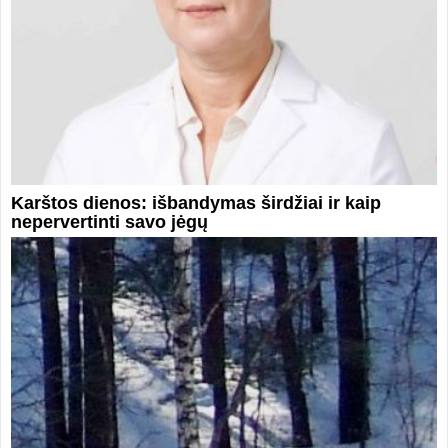
Karštos dienos: išbandymas širdžiai ir kaip
nepervertinti savo jėgų