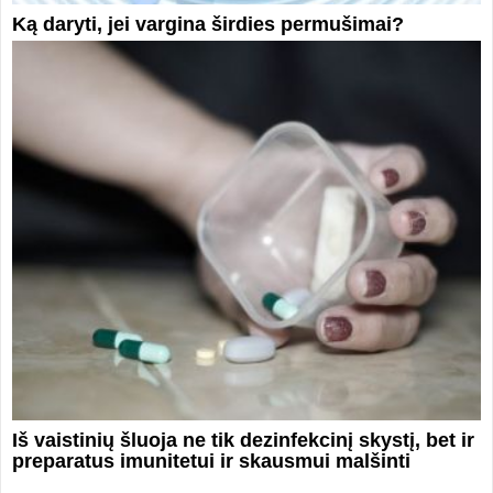
Ką daryti, jei vargina širdies permušimai?
Iš vaistinių šluoja ne tik dezinfekcinį skystį, bet ir
preparatus imunitetui ir skausmui malšinti