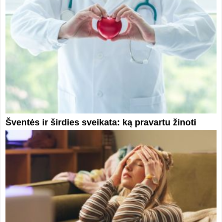
Šventės ir širdies sveikata: ką pravartu žinoti