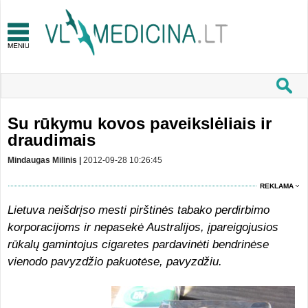
Su rūkymu kovos paveikslėliais ir
draudimais
Mindaugas Milinis |
2012-09-28 10:26:45
REKLAMA
Lietuva neišdrįso mesti pirštinės tabako perdirbimo
korporacijoms ir nepasekė Australijos, įpareigojusios
rūkalų gamintojus cigaretes pardavinėti bendrinėse
vienodo pavyzdžio pakuotėse, pavyzdžiu.