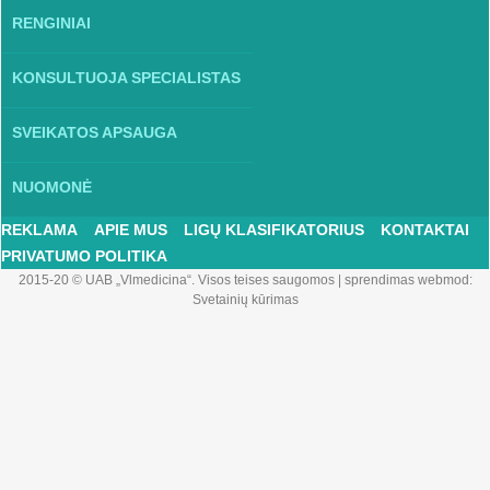
RENGINIAI
KONSULTUOJA SPECIALISTAS
SVEIKATOS APSAUGA
NUOMONĖ
REKLAMA
APIE MUS
LIGŲ KLASIFIKATORIUS
KONTAKTAI
PRIVATUMO POLITIKA
2015-20 © UAB „Vlmedicina“. Visos teises saugomos
|
sprendimas webmod:
Svetainių kūrimas