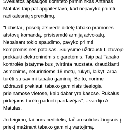
Sveikatos apsaugos komiteto pirmininkas Antanas
Matulas taip pat apgailestavo, kad nepavyko priimti
radikalesnių sprendimų.
"Lobistai į posėdį atsivedė didelę tabako pramonės
atstovų komandą, prisisamdė armiją advokatų.
Nepaisant tokio spaudimo, pavyko priimti
kompromisines pataisas. Siūlysime uždrausti Lietuvoje
prekiauti elektroninėmis cigaretėmis. Taip pat Tabako
kontrolės įstatyme bus įtvirtinta nuostata, draudžianti
asmenims, neturintiems 18 metų, rūkyti, laikyti arba
turėti su savimi tabako gaminių. Be to, norime
uždrausti prekiauti tabako gaminiais tiesiogiai
prieinamose vietose, kaip dabar yra kasose. Rūkalus
pirkėjams turėtų paduoti pardavėjas", - vardijo A.
Matulas.
Jo teigimu, tai nors nedidelis, tačiau solidus žingsnis į
priekį mažinant tabako gaminių vartojimą.