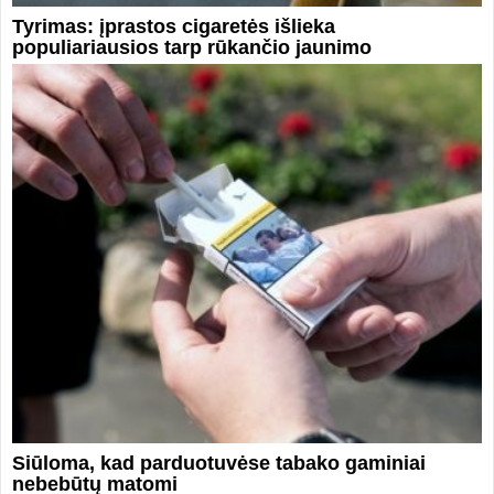
Tyrimas: įprastos cigaretės išlieka
populiariausios tarp rūkančio jaunimo
Siūloma, kad parduotuvėse tabako gaminiai
nebebūtų matomi