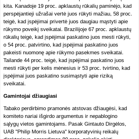
kita. Kanadoje 19 proc. apklaustų rūkalių paminėjo, kad
perspėjantieji užrašai vertė juos rūkyti mažiau, 58 proc.
teigė, kad įspėjimai privertė juos daugiau mąstyti apie
rūkymo poveikį sveikatai. Brazilijoje 67 proc. apklaustų
rūkalių teigė, kad įspėjimai paskatino juos mesti rūkyti,
o 54 proc. patvirtino, kad įspėjimai paskatino juos
pakeisti nuomonę apie rūkymo pasekmes sveikatai.
Tailande 44 proc. teigė, kad įspėjimai paskatino juos
mesti rūkyti per kelis mėnesius ir 53 proc. tvirtino, kad
įspėjimai juos paskatino susimąstyti apie riziką
sveikatai.
Gamintojai džiaugiasi
Tabako perdirbimo pramonės atstovas džiaugėsi, kad
komiteto nariai išgirdo argumentus ir nepablogino
sąlygų vietos gamintojams. Pasak Gintauto Dirgėlos,
UAB "Philip Morris Lietuva" korporatyvinių reikalų