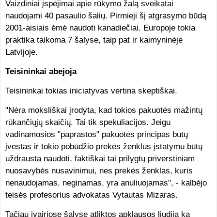
Vaizdiniai įspėjimai apie rūkymo žalą sveikatai
naudojami 40 pasaulio šalių. Pirmieji šį atgrasymo būdą
2001-aisiais ėmė naudoti kanadiečiai. Europoje tokia
praktika taikoma 7 šalyse, taip pat ir kaimyninėje
Latvijoje.
Teisininkai abejoja
Teisininkai tokias iniciatyvas vertina skeptiškai.
"Nėra moksliškai įrodyta, kad tokios pakuotės mažintų
rūkančiųjų skaičių. Tai tik spekuliacijos. Jeigu
vadinamosios "paprastos" pakuotės principas būtų
įvestas ir tokio pobūdžio prekės ženklus įstatymu būtų
uždrausta naudoti, faktiškai tai prilygtų priverstiniam
nuosavybės nusavinimui, nes prekės ženklas, kuris
nenaudojamas, neginamas, yra anuliuojamas", - kalbėjo
teisės profesorius advokatas Vytautas Mizaras.
Tačiau įvairiose šalyse atliktos apklausos liudija ką