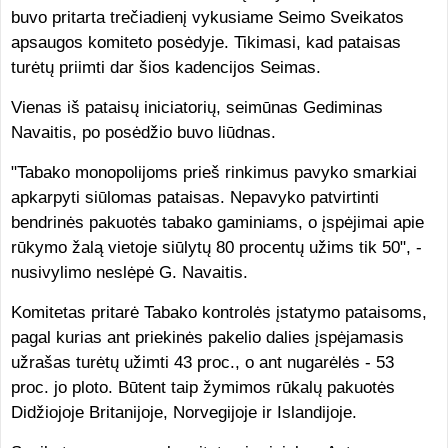
buvo pritarta trečiadienį vykusiame Seimo Sveikatos
apsaugos komiteto posėdyje. Tikimasi, kad pataisas
turėtų priimti dar šios kadencijos Seimas.
Vienas iš pataisų iniciatorių, seimūnas Gediminas
Navaitis, po posėdžio buvo liūdnas.
"Tabako monopolijoms prieš rinkimus pavyko smarkiai
apkarpyti siūlomas pataisas. Nepavyko patvirtinti
bendrinės pakuotės tabako gaminiams, o įspėjimai apie
rūkymo žalą vietoje siūlytų 80 procentų užims tik 50", -
nusivylimo neslėpė G. Navaitis.
Komitetas pritarė Tabako kontrolės įstatymo pataisoms,
pagal kurias ant priekinės pakelio dalies įspėjamasis
užrašas turėtų užimti 43 proc., o ant nugarėlės - 53
proc. jo ploto. Būtent taip žymimos rūkalų pakuotės
Didžiojoje Britanijoje, Norvegijoje ir Islandijoje.