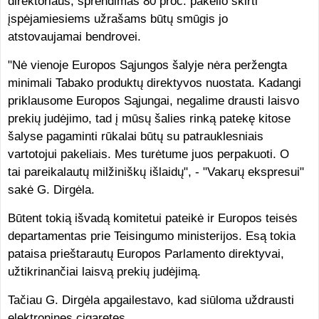
direktoriaus, sprendimas 80 proc. pakelio skirti
įspėjamiesiems užrašams būtų smūgis jo
atstovaujamai bendrovei.
"Nė vienoje Europos Sąjungos šalyje nėra peržengta
minimali Tabako produktų direktyvos nuostata. Kadangi
priklausome Europos Sąjungai, negalime drausti laisvo
prekių judėjimo, tad į mūsų šalies rinką patekę kitose
šalyse pagaminti rūkalai būtų su patrauklesniais
vartotojui pakeliais. Mes turėtume juos perpakuoti. O
tai pareikalautų milžiniškų išlaidų", - "Vakarų ekspresui"
sakė G. Dirgėla.
Būtent tokią išvadą komitetui pateikė ir Europos teisės
departamentas prie Teisingumo ministerijos. Esą tokia
pataisa prieštarautų Europos Parlamento direktyvai,
užtikrinančiai laisvą prekių judėjimą.
Tačiau G. Dirgėla apgailestavo, kad siūloma uždrausti
elektronines cigaretes.