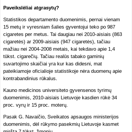
Paveikslėliai atgrasytų?
Statistikos departamento duomenimis, pernai vienam
15 metų ir vyresniam šalies gyventojui teko po 987
cigaretes per metus. Tai daugiau nei 2010-aisiais (863
cigaretės) ar 2009-aisiais (947 cigaretės), tačiau
mažiau nei 2004-2008 metais, kai tekdavo apie 1,4
tūkst. cigarečių. Tačiau realūs tabako gaminių
suvartojimo skaičiai yra kur kas didesni, mat
pateikiamoje oficialioje statistikoje nėra duomenų apie
kontrabandinius rūkalus.
Kauno medicinos universiteto gyvensenos tyrimų
duomenimis, 2010-aisiais Lietuvoje kasdien rūkė 34
proc. vyrų ir 15 proc. moterų.
Pasak G. Navaičio, Sveikatos apsaugos ministerijos
duomenimis, dėl rūkymo pasekmių Lietuvoje kasmet
miršta 7 tūkst. žmonių.