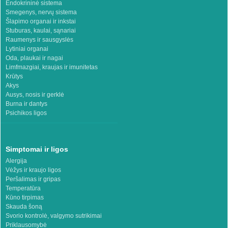
Endokrininė sistema
Smegenys, nervų sistema
Šlapimo organai ir inkstai
Stuburas, kaulai, sąnariai
Raumenys ir sausgyslės
Lytiniai organai
Oda, plaukai ir nagai
Limfmazgiai, kraujas ir imunitetas
Krūtys
Akys
Ausys, nosis ir gerklė
Burna ir dantys
Psichikos ligos
Simptomai ir ligos
Alergija
Vėžys ir kraujo ligos
Peršalimas ir gripas
Temperatūra
Kūno tirpimas
Skauda šoną
Svorio kontrolė, valgymo sutrikimai
Priklausomybė