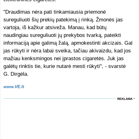
"Draudimas nėra pati tinkamiausia priemonė
sureguliuoti šių prekių patekimą į rinką. Žmonės jas
vartoja, iš kažkur atsiveža. Manau, kad būtų
naudingiau sureguliuoti jų prekybos tvarką, pateikti
informaciją apie galimą žalą, apmokestinti akcizais. Gal
jas rūkyti ir nėra labai sveika, tačiau akivaizdu, kad jos
mažiau kenksmingos nei įprastos cigaretės. Juk jas
galėtų rinktis tie, kurie nutarė mesti rūkyti", - svarstė
G. Dirgėla.
www.VE.lt
REKLAMA