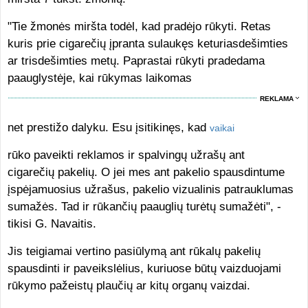
"Tie žmonės miršta todėl, kad pradėjo rūkyti. Retas
kuris prie cigarečių įpranta sulaukęs keturiasdešimties
ar trisdešimties metų. Paprastai rūkyti pradedama
paauglystėje, kai rūkymas laikomas
REKLAMA
net prestižo dalyku. Esu įsitikinęs, kad
vaikai
rūko paveikti reklamos ir spalvingų užrašų ant
cigarečių pakelių. O jei mes ant pakelio spausdintume
įspėjamuosius užrašus, pakelio vizualinis patrauklumas
sumažės. Tad ir rūkančių paauglių turėtų sumažėti", -
tikisi G. Navaitis.
Jis teigiamai vertino pasiūlymą ant rūkalų pakelių
spausdinti ir paveikslėlius, kuriuose būtų vaizduojami
rūkymo pažeistų plaučių ar kitų organų vaizdai.