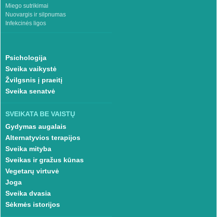
Miego sutrikimai
Nuovargis ir silpnumas
Infekcinės ligos
Psichologija
Sveika vaikystė
Žvilgsnis į praeitį
Sveika senatvė
SVEIKATA BE VAISTŲ
Gydymas augalais
Alternatyvios terapijos
Sveika mityba
Sveikas ir gražus kūnas
Vegetarų virtuvė
Joga
Sveika dvasia
Sėkmės istorijos