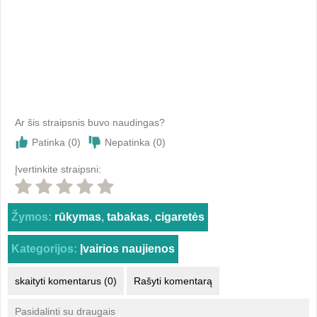
Ar šis straipsnis buvo naudingas?
Patinka (
0
)
Nepatinka (
0
)
Įvertinkite straipsni:
Žymos:
rūkymas
,
tabakas
,
cigaretės
Kategorijos:
Įvairios naujienos
skaityti komentarus (0)
Rašyti komentarą
Pasidalinti su draugais