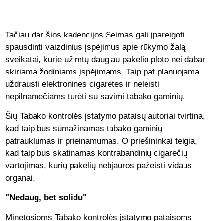
Tačiau dar šios kadencijos Seimas gali įpareigoti
spausdinti vaizdinius įspėjimus apie rūkymo žalą
sveikatai, kurie užimtų daugiau pakelio ploto nei dabar
skiriama žodiniams įspėjimams. Taip pat planuojama
uždrausti elektronines cigaretes ir neleisti
nepilnamečiams turėti su savimi tabako gaminių.
Šių Tabako kontrolės įstatymo pataisų autoriai tvirtina,
kad taip bus sumažinamas tabako gaminių
patrauklumas ir prieinamumas. O priešininkai teigia,
kad taip bus skatinamas kontrabandinių cigarečių
vartojimas, kurių pakelių nebjauros pažeisti vidaus
organai.
"Nedaug, bet solidu"
Minėtosioms Tabako kontrolės įstatymo pataisoms