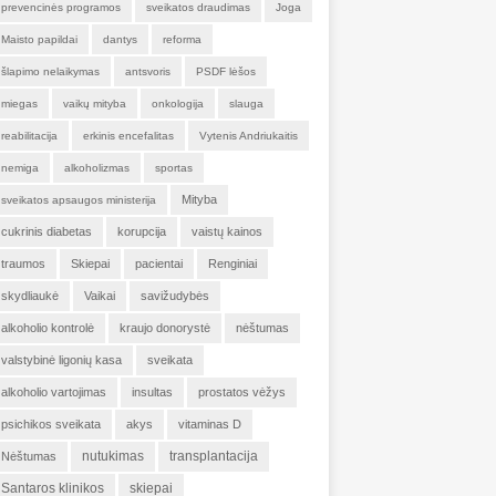
prevencinės programos
sveikatos draudimas
Joga
Maisto papildai
dantys
reforma
šlapimo nelaikymas
antsvoris
PSDF lėšos
miegas
vaikų mityba
onkologija
slauga
reabilitacija
erkinis encefalitas
Vytenis Andriukaitis
nemiga
alkoholizmas
sportas
Mityba
sveikatos apsaugos ministerija
cukrinis diabetas
korupcija
vaistų kainos
traumos
Skiepai
pacientai
Renginiai
skydliaukė
Vaikai
savižudybės
alkoholio kontrolė
kraujo donorystė
nėštumas
valstybinė ligonių kasa
sveikata
alkoholio vartojimas
insultas
prostatos vėžys
psichikos sveikata
akys
vitaminas D
nutukimas
transplantacija
Nėštumas
Santaros klinikos
skiepai