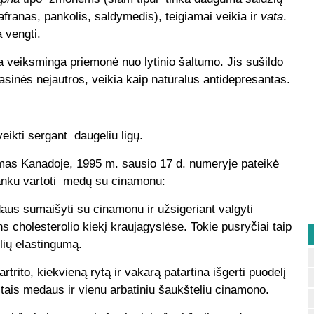
ranas, pankolis, saldymedis), teigiamai veikia ir
vata
.
 vengti.
a veiksminga priemonė nuo lytinio šaltumo. Jis sušildo
vasinės nejautros, veikia kaip natūralus antidepresantas.
ikti sergant daugeliu ligų.
mas Kanadoje, 1995 m. sausio 17 d. numeryje pateikė
lanku vartoti medų su cinamonu:
daus sumaišyti su cinamonu ir užsigeriant valgyti
 cholesterolio kiekį kraujagyslėse. Tokie pusryčiai taip
elių elastingumą.
ito, kiekvieną rytą ir vakarą patartina išgerti puodelį
tais medaus ir vienu arbatiniu šaukšteliu cinamono.