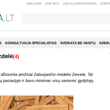
REKLAMA
APIE MUS
LIGŲ KLASIFIKATORIUS
KONTA
S
KONSULTUOJA SPECIALISTAS
SVEIKATA BE VAISTŲ
SVEI
zdelė
(4)
 džiovinta amžinai žaliuojančio medelio žievelė
.
Tai
lų pasaulyje ir buvo minimas visų senovės gydytojų