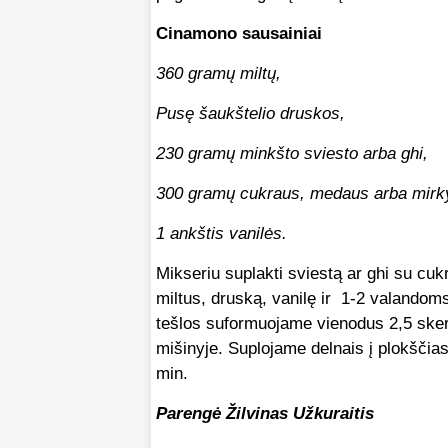
Cinamono sausainiai
360 gramų miltų,
Pusę šaukštelio druskos,
230 gramų minkšto sviesto arba ghi,
300 gramų cukraus, medaus arba mirkytų
1 ankštis vanilės.
Mikseriu suplakti sviestą ar ghi su cu
miltus, druską, vanilę ir 1-2 valandoms 
tešlos suformuojame vienodus 2,5 sker
mišinyje. Suplojame delnais į plokščia
min.
Parengė Žilvinas Užkuraitis