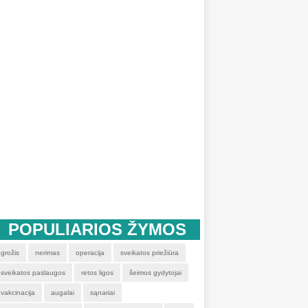
POPULIARIOS ŽYMOS
grožis
nerimas
operacija
sveikatos priežiūra
sveikatos paslaugos
retos ligos
šeimos gydytojai
vakcinacija
augalai
sąnariai