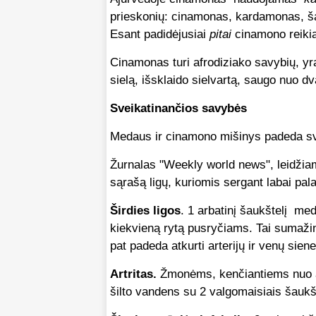
prieskonių: cinamonas, kardamonas, šaf
Esant padidėjusiai
pitai
cinamono reikia
Cinamonas turi afrodiziako savybių, yr
sielą, išsklaido sielvartą, saugo nuo d
Sveikatinančios savybės
Medaus ir cinamono mišinys padeda sve
Žurnalas "Weekly world news", leidžia
sąrašą ligų, kuriomis sergant labai pa
Širdies ligos
. 1 arbatinį šaukštelį me
kiekvieną rytą pusryčiams. Tai sumažins
pat padeda atkurti arterijų ir venų sien
Artritas.
Žmonėms, kenčiantiems nuo artr
šilto vandens su 2 valgomaisiais šaukš