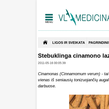
LIGOS IR SVEIKATA
PAGRINDINI
Stebuklinga cinamono la
2011-05-16 00:05:39
Cinamonas
(Cinnamomum verum)
- t
ai
vienas iš seniausių tonizuojančių auga
darbuose.