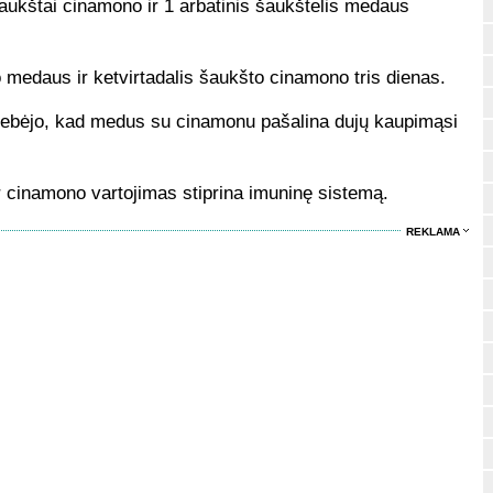
šaukštai cinamono ir 1 arbatinis šaukštelis medaus
 medaus ir ketvirtadalis šaukšto cinamono tris dienas.
astebėjo, kad medus su cinamonu pašalina dujų kaupimąsi
r cinamono vartojimas stiprina imuninę sistemą.
REKLAMA