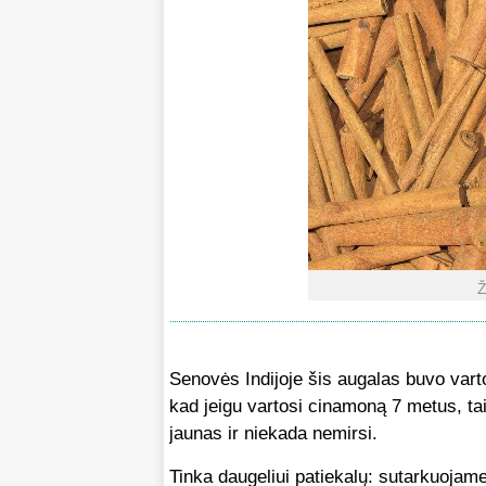
Ž
Senovės Indijoje šis augalas buvo vart
kad jeigu vartosi cinamoną 7 metus, tai
jaunas ir niekada nemirsi.
Tinka daugeliui patiekalų: sutarkuojam