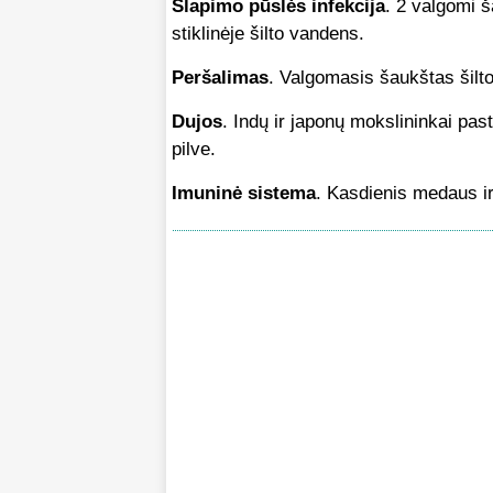
Šlapimo pūslės infekcija
. 2 valgomi 
stiklinėje šilto vandens.
Peršalimas
. Valgomasis šaukštas šilto
Dujos
. Indų ir japonų mokslininkai p
pilve.
Imuninė sistema
. Kasdienis medaus i