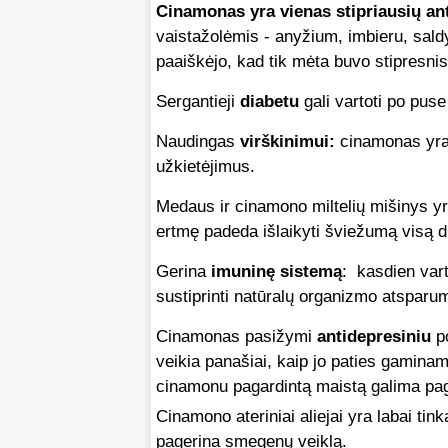
Cinamonas yra vienas stipriausių an
vaistažolėmis - anyžium, imbieru, sald
paaiškėjo, kad tik mėta buvo stipresni
Sergantieji
diabetu
gali vartoti po puse 
Naudingas
virškinimui:
cinamonas yra p
užkietėjimus.
Medaus ir cinamono miltelių mišinys y
ertmę padeda išlaikyti šviežumą visą d
Gerina
imuninę sistemą
: kasdien var
sustiprinti natūralų organizmo atsparum
Cinamonas pasižymi
antidepresiniu
po
veikia panašiai, kaip jo paties gaminam
cinamonu pagardintą maistą galima pager
Cinamono ateriniai aliejai yra labai t
pagerina smegenų veiklą.