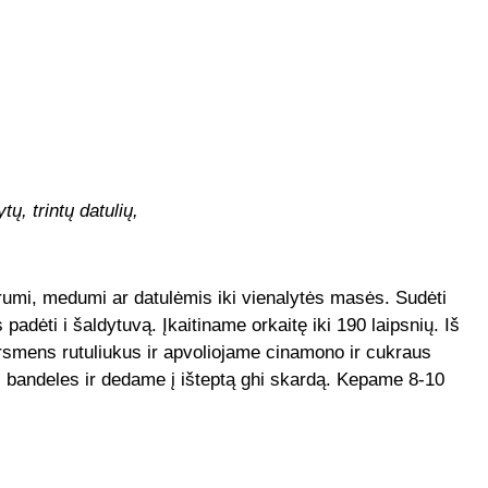
, trintų datulių,
krumi, medumi ar datulėmis iki vienalytės masės. Sudėti
padėti i šaldytuvą. Įkaitiname orkaitę iki 190 laipsnių. Iš
smens rutuliukus ir apvoliojame cinamono ir cukraus
s bandeles ir dedame į išteptą ghi skardą. Kepame 8-10