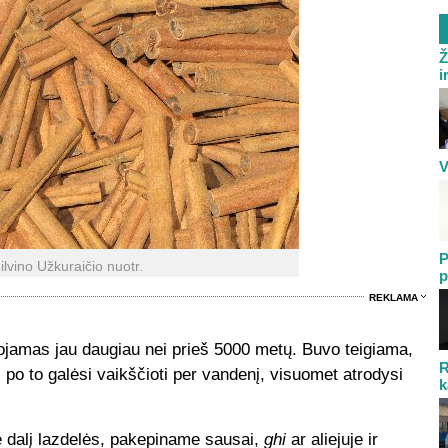
Ž
i
V
P
ilvino Užkuraičio nuotr.
p
REKLAMA
ojamas jau daugiau nei prieš 5000 metų. Buvo teigiama,
R
 po to galėsi vaikščioti per vandenį, visuomet atrodysi
k
e dalį lazdelės, pakepiname sausai,
ghi
ar aliejuje ir