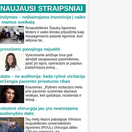
NAUJAUSI STRAIPSNIAI
indymas – neįkainojama investicija į vaiko
r mamos sveikatą
Respublikinės Šiaulių ligoninės
Moters ir vaiko klinika pripažinta kaip
Naujagimiams palanki ligoninė, kuri
aktyviai tai...
yresniems pavojinga nejudėti
Vyresniame amžiuje lova gali
atrodyti saugiausias pasirinkimas,
ypač po ligos, operacijos ar pajutus
padažnėjusį pulsą....
alata – ne auditorija: kada rytinė vizitacija
eržengia paciento privatumo ribas
Klausimas. „Rytinės vizitacijos metu
prie paciento susirenka skyriaus
vedėjas, keli gydytojai, rezidentai ir
slaug...
obotinė chirurgija jau yra neatsiejama
asdienybės dalis
Šių metų liepos pabaigoje Vilniaus
respublikinės universitetinės
ligoninės (RVUL) chirurgai atliko
100-ąją operaciją, pa...