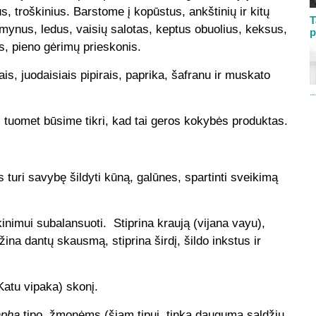
, troškinius. Barstome į kopūstus, ankštinių ir kitų
T
mynus, ledus, vaisių salotas, keptus obuolius, keksus,
p
s, pieno gėrimų prieskonis.
s, juodaisiais pipirais, paprika, šafranu ir muskato
 tuomet būsime tikri, kad tai geros kokybės produktas.
 turi savybę šildyti kūną, galūnes, spartinti sveikimą
nimui subalansuoti. Stiprina kraują (vijana vayu),
ina dantų skausmą, stiprina širdį, šildo inkstus ir
Katu vipaka) skonį.
apha
tipo žmonėms (šiam tipui tinka dauguma saldžių