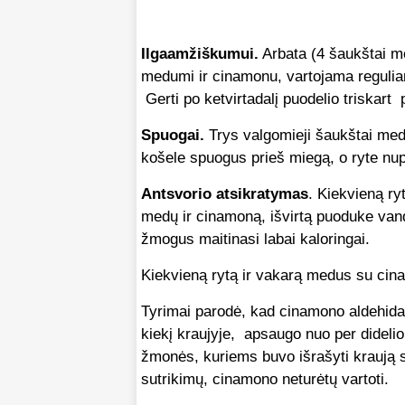
Ilgaamžiškumui.
Arbata (4 šaukštai m
medumi ir cinamonu, vartojama reguliar
Gerti po ketvirtadalį puodelio triskart 
Spuogai.
Trys valgomieji šaukštai meda
košele spuogus prieš miegą, o ryte nup
Antsvorio atsikratymas
. Kiekvieną ry
medų ir cinamoną, išvirtą puoduke vand
žmogus maitinasi labai kaloringai.
Kiekvieną rytą ir vakarą medus su cin
Tyrimai parodė, kad cinamono aldehida
kiekį kraujyje, apsaugo nuo per didelio
žmonės, kuriems buvo išrašyti kraują 
sutrikimų, cinamono neturėtų vartoti.