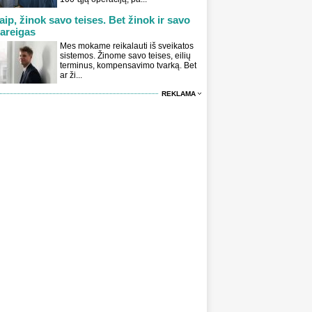
aip, žinok savo teises. Bet žinok ir savo
areigas
Mes mokame reikalauti iš sveikatos
sistemos. Žinome savo teises, eilių
terminus, kompensavimo tvarką. Bet
ar ži...
REKLAMA