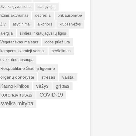
Sveika gyvensena
slaugytojai
fizinis aktyvumas
depresija
priklausomybė
ŽIV
atlyginimai
alkoholis
krūties vėžys
alergija
širdies ir kraujagyslių ligos
Vegetariškas maistas
odos priežiūra
kompensuojamieji vaistai
peršalimas
sveikatos apsauga
Respublikinė Šiaulių ligoninė
organų donorystė
stresas
vaistai
gripas
Kauno klinikos
vėžys
koronavirusas
COVID-19
sveika mityba