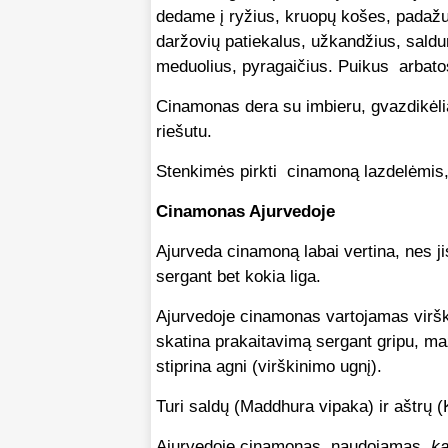
dedame į ryžius, kruopų košes, padažus
daržovių patiekalus, užkandžius, saldu
meduolius, pyragaičius. Puikus arbato
Cinamonas dera su imbieru, gvazdikėliai
riešutu.
Stenkimės pirkti cinamoną lazdelėmis,
Cinamonas Ajurvedoje
Ajurveda cinamoną labai vertina, nes jis
sergant bet kokia liga.
Ajurvedoje cinamonas vartojamas virški
skatina prakaitavimą sergant gripu, maž
stiprina agni (virškinimo ugnį).
Turi saldų (Maddhura vipaka) ir aštrų (
Ajurvedoje cinamonas naudojamas
k