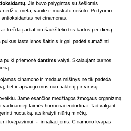
tioksidantų
. Jis buvo palygintas su šešiomis
ymedžiu, mėta, vanile ir muskato riešutu. Po tyrimo
s antioksidantas nei cinamonas.
ar trečdalį arbatinio šaukštelio tris kartus per dieną.
uikus ląstelienos šaltinis ir gali padėti sumažinti
ra puiki priemonė
dantims
valyti. Skalaujant burnos
ieną.
tojamas cinamono ir medaus mišinys ne tik padeda
ą, bet ir apsaugo mus nuo bakterijų ir virusų.
veikiu. Jame esančios medžiagos žmogaus organizmą
i vadinamieji laimės hormonai endorfinai. Tad valgant
inti nuotaiką, atsikratyti niūrių minčių.
inkami kvėpavimui - inhaliacijoms. Cinamono kvapas