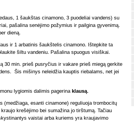
edaus, 1 šaukštas cinamono, 3 puodeliai vandens) su
iai, pašalina senėjimo požymius ir pailgina gyvenimą.
per dieną.
us ir 1 arbatinis šaukštelis cinamono. Ištepkite ta
laukite šiltu vandeniu. Pašalina spuogus visiškai.
tą 30 min. prieš pusryčius ir vakare prieš miegą gerkite
ens. Šis mišinys neleidžia kauptis riebalams, net jei
amonu lygiomis dalimis pagerina
klausą.
s (medžiaga, esanti cinamone) reguliuoja trombocitų
 kraujo krešėjimo bei sumažina jo tirštumą. Tačiau
skystinantys vaistai arba kuriems yra kraujavimo