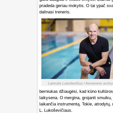
pradeda geriau mokytis. O tai ypač sva
dalinasi treneris.
Laimutis Lukoševičius / Asmeninio archyv
berniukas džiaugėsi, kad kūno kultūros 
laikysena. O mergina, grojanti smuiku, 
laikančia instrumentą. Tokie, atrodytų, 
L. Lukoševičiaus.