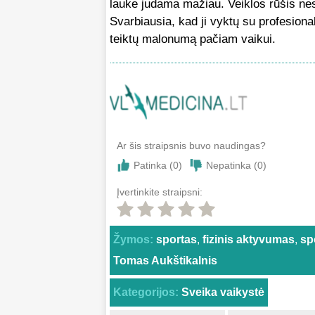
lauke judama mažiau. Veiklos rūšis nesv
Svarbiausia, kad ji vyktų su profesional
teiktų malonumą pačiam vaikui.
Ar šis straipsnis buvo naudingas?
Patinka (
0
)
Nepatinka (
0
)
Įvertinkite straipsni:
Žymos:
sportas
,
fizinis aktyvumas
,
sp
Tomas Aukštikalnis
Kategorijos:
Sveika vaikystė