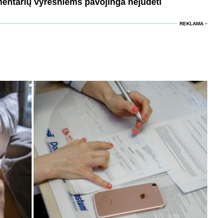
mentarių
Vyresniems pavojinga nejudėti
REKLAMA