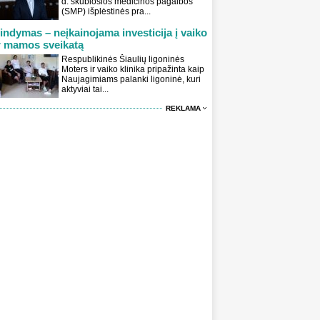
d. skubiosios medicinos pagalbos
(SMP) išplėstinės pra...
indymas – neįkainojama investicija į vaiko
r mamos sveikatą
Respublikinės Šiaulių ligoninės
Moters ir vaiko klinika pripažinta kaip
Naujagimiams palanki ligoninė, kuri
aktyviai tai...
REKLAMA