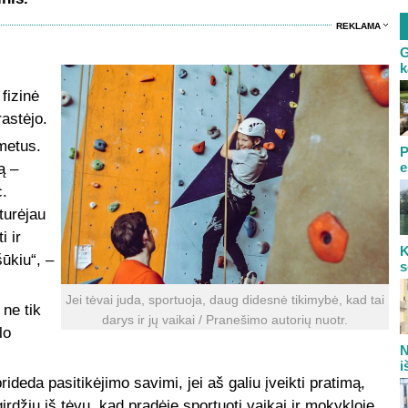
REKLAMA
G
k
fizinė
astėjo.
 metus.
P
e
ą –
c.
 turėjau
i ir
K
šūkiu“, –
s
Jei tėvai juda, sportuoja, daug didesnė tikimybė, kad tai
 ne tik
darys ir jų vaikai / Pranešimo autorių nuotr.
lo
N
i
ideda pasitikėjimo savimi, jei aš galiu įveikti pratimą,
girdžiu iš tėvų, kad pradėję sportuoti vaikai ir mokykloje