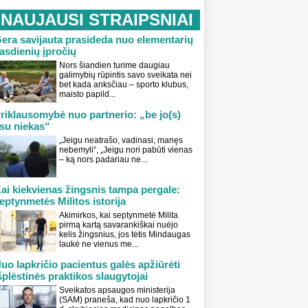
NAUJAUSI STRAIPSNIAI
era savijauta prasideda nuo elementarių
asdienių įpročių
Nors šiandien turime daugiau
galimybių rūpintis savo sveikata nei
bet kada anksčiau – sporto klubus,
maisto papild...
riklausomybė nuo partnerio: „be jo(s)
su niekas“
„Jeigu neatrašo, vadinasi, manęs
nebemyli“, „Jeigu nori pabūti vienas
– ką nors padariau ne...
ai kiekvienas žingsnis tampa pergale:
eptynmetės Militos istorija
Akimirkos, kai septynmetė Milita
pirmą kartą savarankiškai nuėjo
kelis žingsnius, jos tėtis Mindaugas
laukė ne vienus me...
uo lapkričio pacientus galės apžiūrėti
šplėstinės praktikos slaugytojai
Sveikatos apsaugos ministerija
(SAM) praneša, kad nuo lapkričio 1