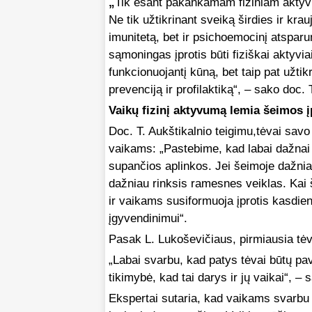
„
Tik esant pakankamam fiziniam aktyvu
Ne tik užtikrinant sveiką širdies ir kr
imunitetą, bet ir psichoemocinį atspa
sąmoningas įprotis būti fiziškai aktyvi
funkcionuojantį kūną, bet taip pat užtikr
prevenciją ir profilaktiką“, – sako doc. 
Vaikų fizinį aktyvumą lemia šeimos į
Doc. T. Aukštikalnio teigimu,tėvai savo
vaikams: „Pastebime, kad labai dažnai 
supančios aplinkos. Jei šeimoje dažniau
dažniau rinksis ramesnes veiklas. Kai
ir vaikams susiformuoja įprotis kasdien
įgyvendinimui“.
Pasak L. Lukoševičiaus, pirmiausia tėv
„Labai svarbu, kad patys tėvai būtų pav
tikimybė, kad tai darys ir jų vaikai“, – 
Ekspertai sutaria, kad vaikams svarbu re