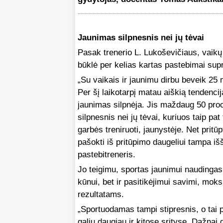
Jaunimas silpnesnis nei jų tėvai
Pasak trenerio L. Lukoševičiaus, vaikų 
būklė per kelias kartas pastebimai supr
„Su vaikais ir jaunimu dirbu beveik 25
Per šį laikotarpį matau aiškią tendencij
jaunimas silpnėja. Jis maždaug 50 pro
silpnesnis nei jų tėvai, kuriuos taip pat
garbės treniruoti, jaunystėje. Net pritūpt
pašokti iš pritūpimo daugeliui tampa iš
pastebitreneris.
Jo teigimu, sportas jaunimui naudingas
kūnui, bet ir pasitikėjimui savimi, moks
rezultatams.
„Sportuodamas tampi stipresnis, o tai pr
galiu daugiau ir kitose srityse. Dažnai 