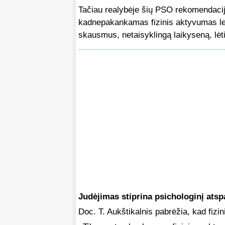
Tačiau realybėje šių PSO rekomendacijų
kadnepakankamas fizinis aktyvumas lem
skausmus, netaisyklingą laikyseną, lėti
Judėjimas stiprina psichologinį atsp
Doc. T. Aukštikalnis pabrėžia, kad fizi