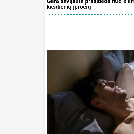
Gera savijauta prasideda nuo ele
kasdienių įpročių