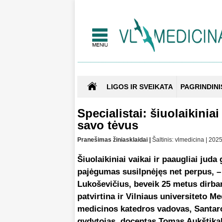
LIGOS IR SVEIKATA
PAGRINDINI
Specialistai: šiuolaikiniai
savo tėvus
Pranešimas žiniasklaidai |
Šaltinis: vlmedicina | 20
Šiuolaikiniai vaikai ir paaugliai juda
pajėgumas susilpnėjęs net perpus, –
Lukoševičius, beveik 25 metus dirban
patvirtina ir Vilniaus universiteto Me
medicinos katedros vadovas, Santaros
gydytojas, docentas Tomas Aukštika