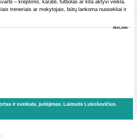
arbi – krepšinis, karatė, futbolas ar kita aktyvi veikla.
iais treneriais ar mokytojais, būtų lankoma nuosekliai ir
REKLAMA
ortas ir sveikata
,
judėjimas
,
Laimutis Lukoševičius
,