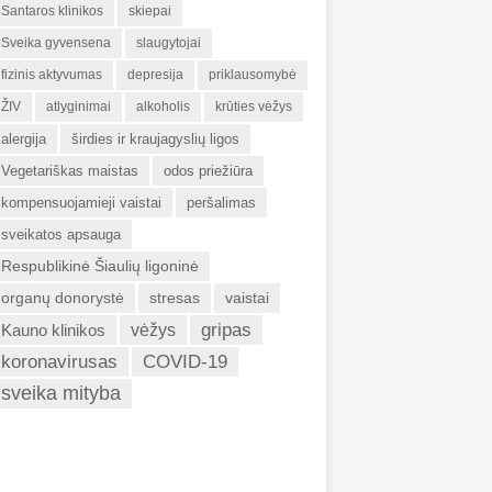
Santaros klinikos
skiepai
Sveika gyvensena
slaugytojai
fizinis aktyvumas
depresija
priklausomybė
ŽIV
atlyginimai
alkoholis
krūties vėžys
alergija
širdies ir kraujagyslių ligos
Vegetariškas maistas
odos priežiūra
kompensuojamieji vaistai
peršalimas
sveikatos apsauga
Respublikinė Šiaulių ligoninė
organų donorystė
stresas
vaistai
gripas
Kauno klinikos
vėžys
koronavirusas
COVID-19
sveika mityba