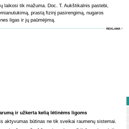
 laikosi tik mažuma. Doc. T. Aukštikalnis pastebi,
ianutukimą, prastą fizinį pasirengimą, nugaros
nes ligas ir jų paūmėjimą.
REKLAMA
arumą ir užkerta kelią lėtinėms ligoms
nis aktyvumas būtinas ne tik sveikai raumenų sistemai.