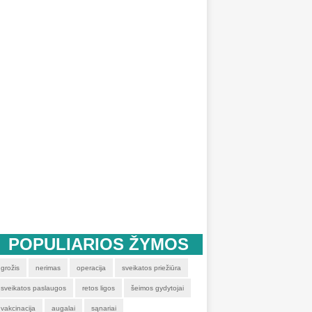
POPULIARIOS ŽYMOS
grožis
nerimas
operacija
sveikatos priežiūra
sveikatos paslaugos
retos ligos
šeimos gydytojai
vakcinacija
augalai
sąnariai