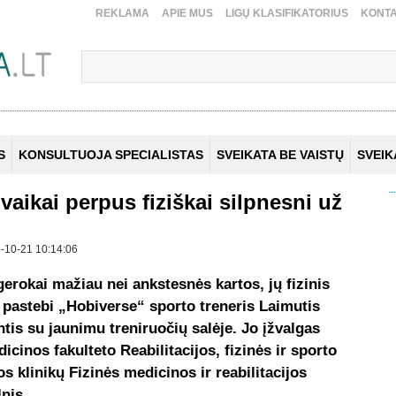
REKLAMA
APIE MUS
LIGŲ KLASIFIKATORIUS
KONTA
S
KONSULTUOJA SPECIALISTAS
SVEIKATA BE VAISTŲ
SVEI
 vaikai perpus fiziškai silpnesni už
25-10-21 10:14:06
 gerokai mažiau nei ankstesnės kartos, jų fizinis
 pastebi „Hobiverse“ sporto treneris Laimutis
tis su jaunimu treniruočių salėje. Jo įžvalgas
dicinos fakulteto Reabilitacijos, fizinės ir sporto
 klinikų Fizinės medicinos ir reabilitacijos
lnis.