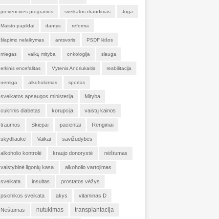
prevencinės programos
sveikatos draudimas
Joga
Maisto papildai
dantys
reforma
šlapimo nelaikymas
antsvoris
PSDF lėšos
miegas
vaikų mityba
onkologija
slauga
erkinis encefalitas
Vytenis Andriukaitis
reabilitacija
nemiga
alkoholizmas
sportas
sveikatos apsaugos ministerija
Mityba
cukrinis diabetas
korupcija
vaistų kainos
traumos
Skiepai
pacientai
Renginiai
skydliaukė
Vaikai
savižudybės
alkoholio kontrolė
kraujo donorystė
nėštumas
valstybinė ligonių kasa
alkoholio vartojimas
sveikata
insultas
prostatos vėžys
psichikos sveikata
akys
vitaminas D
nutukimas
transplantacija
Nėštumas