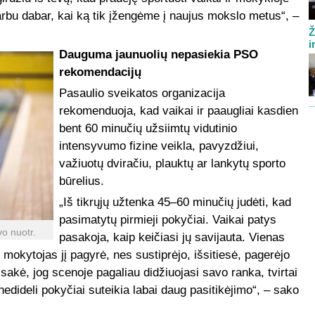
rbu dabar, kai ką tik įžengėme į naujus mokslo metus“, –
Ž
i
Dauguma jaunuolių nepasiekia PSO
rekomendacijų
Pasaulio sveikatos organizacija
rekomenduoja, kad vaikai ir paaugliai kasdien
bent 60 minučių užsiimtų vidutinio
intensyvumo fizine veikla, pavyzdžiui,
važiuotų dviračiu, plauktų ar lankytų sporto
būrelius.
„Iš tikrųjų užtenka 45–60 minučių judėti, kad
pasimatytų pirmieji pokyčiai. Vaikai patys
o nuotr.
pasakoja, kaip keičiasi jų savijauta. Vienas
mokytojas jį pagyrė, nes sustiprėjo, išsitiesė, pagerėjo
sakė, jog scenoje pagaliau didžiuojasi savo ranka, tvirtai
nedideli pokyčiai suteikia labai daug pasitikėjimo“, – sako