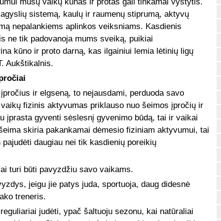
mui mūsų vaikų kūnas ir protas gali tinkamai vystytis.
aujagyslių sistemą, kaulų ir raumenų stiprumą, aktyvų
rumą nepalankiems aplinkos veiksniams. Kasdienis
ais ne tik padovanoja mums sveiką, puikiai
ina kūno ir proto darną, kas ilgainiui lemia lėtinių ligų
T. Aukštikalnis.
pročiai
 įpročius ir elgseną, to nejausdami, perduoda savo
vaikų fizinis aktyvumas priklauso nuo šeimos įpročių ir
 įprasta gyventi sėslesnį gyvenimo būdą, tai ir vaikai
 šeima skiria pakankamai dėmesio fiziniam aktyvumui, tai
 pajudėti daugiau nei tik kasdienių poreikių
ai turi būti pavyzdžiu savo vaikams.
yzdys, jeigu jie patys juda, sportuoja, daug didesnė
sako treneris.
guliariai judėti, ypač šaltuoju sezonu, kai natūraliai