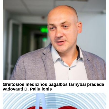
Greitosios medicinos pagalbos tarnybai pradeda
vadovauti D. Paliulionis