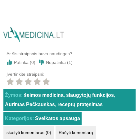
Ar šis straipsnis buvo naudingas?
Patinka (
0
)
Nepatinka (
1
)
Įvertinkite straipsni:
Žymos:
šeimos medicina
,
slaugytojų funkcijos
,
Aurimas Pečkauskas
,
receptų pratęsimas
Kategorijos:
Sveikatos apsauga
skaityti komentarus (0)
Rašyti komentarą