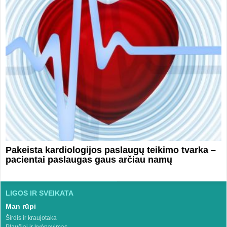
Pakeista kardiologijos paslaugų teikimo tvarka –
pacientai paslaugas gaus arčiau namų
LIGOS IR SVEIKATA
Man rūpi
Širdis ir kraujotaka