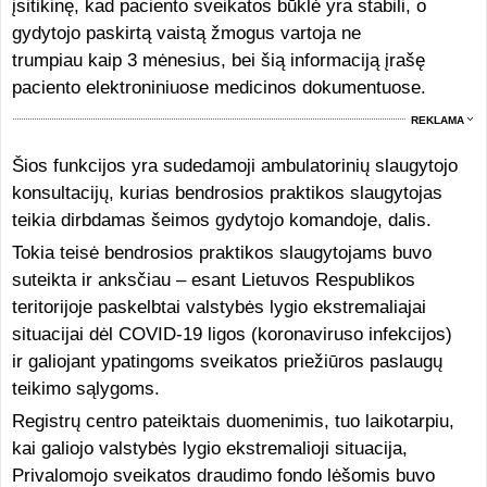
įsitikinę, kad paciento sveikatos būklė yra stabili, o
gydytojo paskirtą vaistą žmogus vartoja ne
trumpiau kaip 3 mėnesius, bei šią informaciją įrašę
paciento elektroniniuose medicinos dokumentuose.
REKLAMA
Šios funkcijos yra sudedamoji ambulatorinių slaugytojo
konsultacijų, kurias bendrosios praktikos slaugytojas
teikia dirbdamas šeimos gydytojo komandoje, dalis.
Tokia teisė bendrosios praktikos slaugytojams buvo
suteikta ir anksčiau – esant Lietuvos Respublikos
teritorijoje paskelbtai valstybės lygio ekstremaliajai
situacijai dėl COVID-19 ligos (koronaviruso infekcijos)
ir galiojant ypatingoms sveikatos priežiūros paslaugų
teikimo sąlygoms.
Registrų centro pateiktais duomenimis, tuo laikotarpiu,
kai galiojo valstybės lygio ekstremalioji situacija,
Privalomojo sveikatos draudimo fondo lėšomis buvo