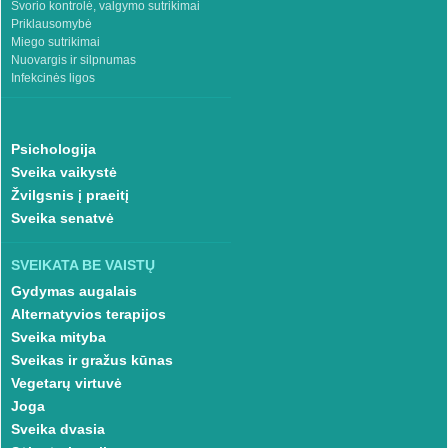
Svorio kontrolė, valgymo sutrikimai
Priklausomybė
Miego sutrikimai
Nuovargis ir silpnumas
Infekcinės ligos
Psichologija
Sveika vaikystė
Žvilgsnis į praeitį
Sveika senatvė
SVEIKATA BE VAISTŲ
Gydymas augalais
Alternatyvios terapijos
Sveika mityba
Sveikas ir gražus kūnas
Vegetarų virtuvė
Joga
Sveika dvasia