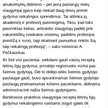
atsakomybių didinimo – per porą pastarųjų metų
slaugytojai įgavo kaip niekad daug teisių priimti
gydymui reikalingus sprendimus. Tai atitinka jų
akademinį ir profesinį pasirengimą. Tikiu, kad toks
pasirinktas kelias, artinantis slaugytojų padėtį prie
vakarietiškų sveikatos sistemų, padidins profesijos
prestižą ir svorį, taip skatinant jaunuolius rinktis šią
taip reikalingą profesiją“, – sako ministras A.
Pečkauskas.
Iki šiol visi pacientai, siekdami gauti vaistų receptą
lėtinių ligų gydymui, privalėjo registruotis vizitui pas
šeimos gydytoją. Dėl to didėjo eilės šeimos gydytojo
paslaugai gauti, buvo apsunkinamas šeimos gydytojo
paslaugų prieinamumas kitiems pacientams, didinama
administracinė našta šeimos gydytojams.
Bendrosios praktikos slaugytojai receptą lėtinių ligų
gydymui reikalingiems vaistams įsigyti galės tik