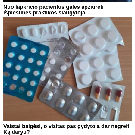
Nuo lapkričio pacientus galės apžiūrėti
išplėstinės praktikos slaugytojai
Vaistai baigėsi, o vizitas pas gydytoją dar negreit.
Ką daryti?