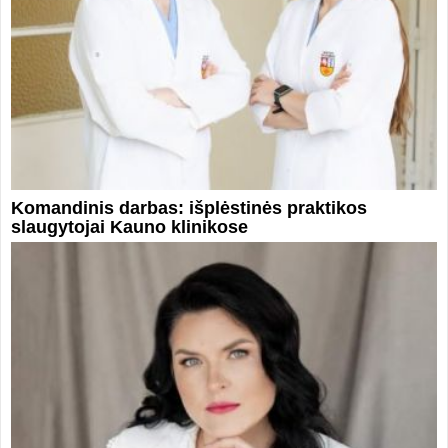
Komandinis darbas: išplėstinės praktikos
slaugytojai Kauno klinikose