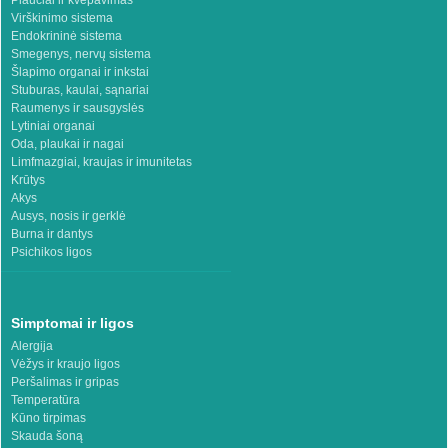
Plaučiai ir kvėpavimas
Virškinimo sistema
Endokrininė sistema
Smegenys, nervų sistema
Šlapimo organai ir inkstai
Stuburas, kaulai, sąnariai
Raumenys ir sausgyslės
Lytiniai organai
Oda, plaukai ir nagai
Limfmazgiai, kraujas ir imunitetas
Krūtys
Akys
Ausys, nosis ir gerklė
Burna ir dantys
Psichikos ligos
Simptomai ir ligos
Alergija
Vėžys ir kraujo ligos
Peršalimas ir gripas
Temperatūra
Kūno tirpimas
Skauda šoną