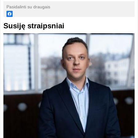
Pasidalinti su draugais
Susiję straipsniai