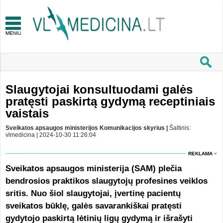
Slaugytojai konsultuodami galės
pratęsti paskirtą gydymą receptiniais
vaistais
Sveikatos apsaugos ministerijos Komunikacijos skyrius |
Šaltinis:
vlmedicina | 2024-10-30 11:26:04
REKLAMA
Sveikatos apsaugos ministerija (SAM) plečia
bendrosios praktikos slaugytojų profesines veiklos
sritis. Nuo šiol slaugytojai, įvertinę pacientų
sveikatos būklę, galės savarankiškai pratęsti
gydytojo paskirtą lėtinių ligų gydymą ir išrašyti