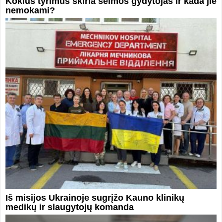
Kokius tyrimus skiria šeimos gydytojas ir kada jie
nemokami?
Iš misijos Ukrainoje sugrįžo Kauno klinikų
medikų ir slaugytojų komanda