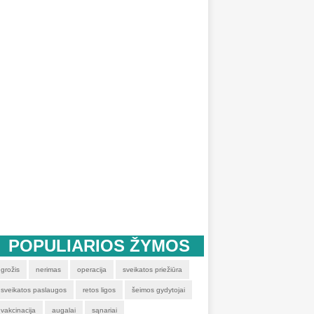
POPULIARIOS ŽYMOS
grožis
nerimas
operacija
sveikatos priežiūra
sveikatos paslaugos
retos ligos
šeimos gydytojai
vakcinacija
augalai
sąnariai