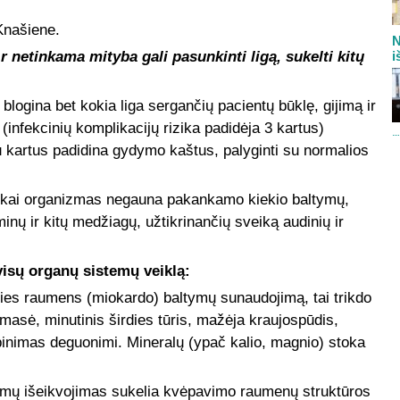
Knašiene.
N
 netinkama mityba gali pasunkinti ligą, sukelti kitų
i
gina bet kokia liga sergančių pacientų būklę, gijimą ir
(infekcinių komplikacijų rizika padidėja 3 kartus)
 kartus padidina gydymo kaštus, palyginti su normalios
 kai organizmas negauna pakankamo kiekio baltymų,
inų ir kitų medžiagų, užtikrinančių sveiką audinių ir
sų organų sistemų veiklą:
es raumens (miokardo) baltymų sunaudojimą, tai trikdo
masė, minutinis širdies tūris, mažėja kraujospūdis,
ūpinimas deguonimi. Mineralų (ypač kalio, magnio) stoka
ymų išeikvojimas sukelia kvėpavimo raumenų struktūros