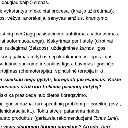
 daugiau kaip 5 dienas.
i: vykstantys infekciniai procesai (kraujo užkrėtimas),
mos, vėžys, anoreksija, senyvas amžius, kramtymo,
istinių medžiagų pasisavinimo sutrikimas: viduriavimas,
i suformuota anga), išskyrimas per fistulę (dirbtinai
s, nudegimai (žaizdos), uždegiminės žarnos ligos.
l kurių galimas mitybos nepakankamumas: operacijos
 vidutinio sunkumo ir sunkios ligos, buvimas ligoninėje
artojimas (chemoterapija), spindulinė terapija ir kt.
ir sveikiau negu gydyti, koreguoti jau esančius. Kokie
tiesiems užtikrinti tinkamą pacientų mitybą?
aktika prasideda nuo dietos koregavimo.
ligoniai dažnai turi specifinių problemų ir poreikių (pvz.,
ehidratacija kt.).
Tokiu atveju patariama rinktis
 maisto produktus (geriausia rekomenduojami
Tonus Line
).
a visus slaugomo ligonio poreikius? Atrodo, taip