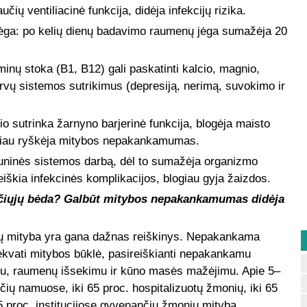
učių ventiliacinė funkcija, didėja infekcijų rizika.
jėga: po kelių dienų badavimo raumenų jėga sumažėja 20
ų stoka (B1, B12) gali paskatinti kalcio, magnio,
ervų sistemos sutrikimus (depresiją, nerimą, suvokimo ir
 sutrinka žarnyno barjerinė funkcija, blogėja maisto
abiau ryškėja mitybos nepakankamumas.
ninės sistemos darbą, dėl to sumažėja organizmo
iškia infekcinės komplikacijos, blogiau gyja žaizdos.
čiųjų bėda? Galbūt mitybos nepakankamumas didėja
ų mityba yra gana dažnas reiškinys. Nepakankama
ekvati mitybos būklė, pasireiškianti nepakankamu
itu, raumenų išsekimu ir kūno masės mažėjimu. Apie 5–
ų namuose, iki 65 proc. hospitalizuotų žmonių, iki 65
 85 proc. institucijose gyvenančių žmonių mityba