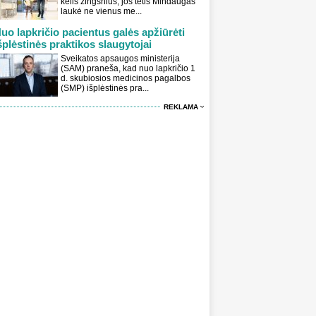
kelis žingsnius, jos tėtis Mindaugas
laukė ne vienus me...
uo lapkričio pacientus galės apžiūrėti
šplėstinės praktikos slaugytojai
Sveikatos apsaugos ministerija
(SAM) praneša, kad nuo lapkričio 1
d. skubiosios medicinos pagalbos
(SMP) išplėstinės pra...
REKLAMA