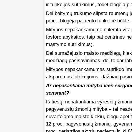
ir funkcijos sutrikimus, todėl blogėja pla
Dėl baltymų trūkumo silpsta raumenų 
proc., blogėja paciento funkcinė būklė.
Mitybos nepakankamumo nulemta vitamin
fosforo apykaitos, taip pat centrinės n
mąstymo sutrikimus).
Dėl sumažėjusio maisto medžiagų kiekio
medžiagų pasisavinimas, dėl to dar l
Mitybos nepakankamumas sutrikdo imu
atsparumas infekcijoms, dažniau pasire
Ar nepakankama mityba vien sergan
senstant?
Iš tiesų, nepakankama vyresnių žmoni
pagyvenusių žmonių mityba
–
tai nead
suvartojamo maisto kiekiu, blogu apet
12 proc. pagyvenusių žmonių, gyvenanči
proc. geriatrijos skyrių pacientų ir iki