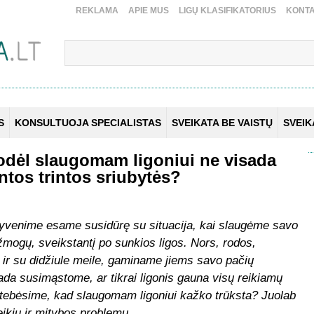
REKLAMA
APIE MUS
LIGŲ KLASIFIKATORIUS
KONTA
S
KONSULTUOJA SPECIALISTAS
SVEIKATA BE VAISTŲ
SVEI
odėl slaugomam ligoniui ne visada
tos trintos sriubytės?
gyvenime esame susidūrę su situacija, kai slaugėme savo
 žmogų, sveikstantį po sunkios ligos. Nors, rodos,
 ir su didžiule meile, gaminame jiems savo pačių
ada susimąstome, ar tikrai ligonis gauna visų reikiamų
pastebėsime, kad slaugomam ligoniui kažko trūksta? Juolab
reikių ir mitybos problemų.