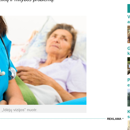
V
a
G
k
P
e
„Idėjų vizijos“ nuotr.
K
s
REKLAMA