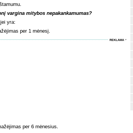
irštamumu.
igonį vargina mitybos nepakankamumas?
ei yra:
žėjimas per 1 mėnesį.
REKLAMA
mažėjimas per 6 mėnesius.