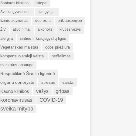
Santaros klinikos
skiepai
Sveika gyvensena
slaugytojai
fizinis aktyvumas
depresija
priklausomybė
ŽIV
atlyginimai
alkoholis
krūties vėžys
alergija
širdies ir kraujagyslių ligos
Vegetariškas maistas
odos priežiūra
kompensuojamieji vaistai
peršalimas
sveikatos apsauga
Respublikinė Šiaulių ligoninė
organų donorystė
stresas
vaistai
gripas
Kauno klinikos
vėžys
koronavirusas
COVID-19
sveika mityba