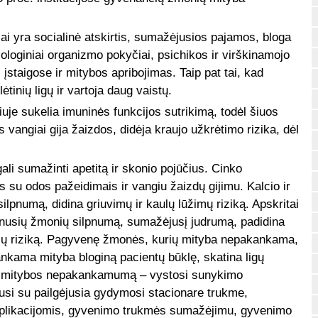
i yra socialinė atskirtis, sumažėjusios pajamos, bloga
iologiniai organizmo pokyčiai, psichikos ir virškinamojo
įstaigose ir mitybos apribojimas. Taip pat tai, kad
tinių ligų ir vartoja daug vaistų.
 sukelia imuninės funkcijos sutrikimą, todėl šiuos
 vangiai gija žaizdos, didėja kraujo užkrėtimo rizika, dėl
li sumažinti apetitą ir skonio pojūčius. Cinko
 su odos pažeidimais ir vangiu žaizdų gijimu. Kalcio ir
lpnumą, didina griuvimų ir kaulų lūžimų riziką. Apskritai
usių žmonių silpnumą, sumažėjusį judrumą, padidina
cijų riziką. Pagyvenę žmonės, kurių mityba nepakankama,
ankama mityba bloginą pacientų būklę, skatina ligų
iko mitybos nepakankamumą – vystosi sunykimo
si su pailgėjusia gydymosi stacionare trukme,
omplikacijomis, gyvenimo trukmės sumažėjimu, gyvenimo