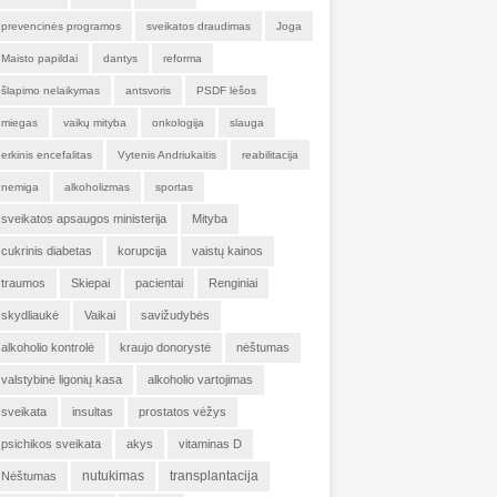
prevencinės programos
sveikatos draudimas
Joga
Maisto papildai
dantys
reforma
šlapimo nelaikymas
antsvoris
PSDF lėšos
miegas
vaikų mityba
onkologija
slauga
erkinis encefalitas
Vytenis Andriukaitis
reabilitacija
nemiga
alkoholizmas
sportas
sveikatos apsaugos ministerija
Mityba
cukrinis diabetas
korupcija
vaistų kainos
traumos
Skiepai
pacientai
Renginiai
skydliaukė
Vaikai
savižudybės
alkoholio kontrolė
kraujo donorystė
nėštumas
valstybinė ligonių kasa
alkoholio vartojimas
sveikata
insultas
prostatos vėžys
psichikos sveikata
akys
vitaminas D
nutukimas
transplantacija
Nėštumas