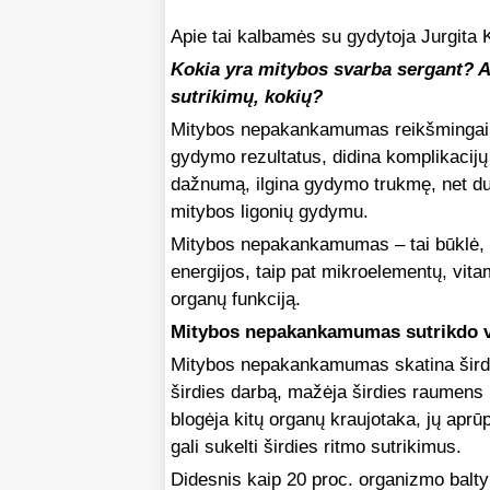
Apie tai kalbamės su gydytoja Jurgita 
Kokia yra mitybos svarba sergant? Ar
sutrikimų, kokių?
Mitybos nepakankamumas reikšmingai blo
gydymo rezultatus, didina komplikacijų 
dažnumą, ilgina gydymo trukmę, net du
mitybos ligonių gydymu.
Mitybos nepakankamumas – tai būklė,
energijos, taip pat mikroelementų, vitam
organų funkciją.
Mitybos nepakankamumas sutrikdo vi
Mitybos nepakankamumas skatina širdi
širdies darbą, mažėja širdies raumens 
blogėja kitų organų kraujotaka, jų apr
gali sukelti širdies ritmo sutrikimus.
Didesnis kaip 20 proc. organizmo balt