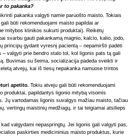
ar to pakanka?
tikrinti pakanka valgyti namie paruošto maisto. Tokiais
i gali būti rekomenduojami maisto papildai ar
ne
mitybos klinikos sukurti produktai). Reikėtų
ai svarbu gauti pakankamą magnio, kalcio, kalio, jodo,
ių principų gydant vyresnį pacientą – nepamiršti padėti
 valgyti prie bendro stalo tol, kol ligonis pats tą gali
stą. Buvimas su šeima, socializacija padeda sveikti ir
keletą atvejų, kai iš tiesų nepakanka namuose trintos
eturi
apetito.
Tokiu atveju gali būti rekomenduojami
to produktai, papildantys ligonio mitybą visomis
. Jų vartodamas ligonis suvalgys mažiau maisto, tačiau
ų, vertingų maistinių medžiagų, ir tai teigiamai atsilieps
kad valgydami nepaspringtų. Jei ligonis gali valgyti pas,
ecialios paskirties medicininius maisto produktus, kurie