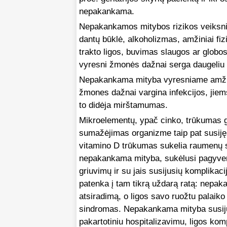
nepakankama.
Nepakankamos mitybos rizikos veiksnia
dantų būklė, alkoholizmas, amžiniai fiz
trakto ligos, buvimas slaugos ar globos 
vyresni žmonės dažnai serga daugeliu lė
Nepakankama mityba vyresniame amžiuje
žmones dažnai vargina infekcijos, jiems
to didėja mirštamumas.
Mikroelementų, ypač cinko, trūkumas ga
sumažėjimas organizme taip pat susijęs
vitamino D trūkumas sukelia raumenų si
nepakankama mityba, sukėlusi pagyven
griuvimų
ir su jais susijusių komplika
patenka į tam tikrą uždarą ratą: nepak
atsiradimą, o ligos savo ruožtu pala
sindromas. Nepakankama mityba susiju
pakartotiniu hospitalizavimu, ligos k