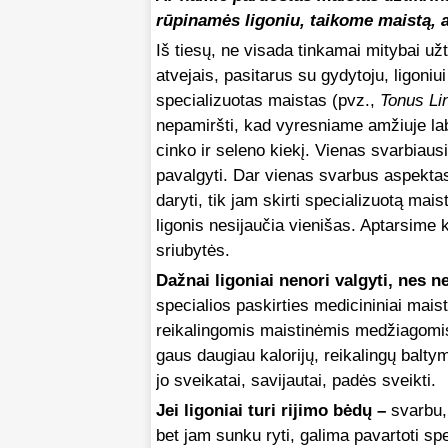
rūpinamės ligoniu, taikome maistą, 
Iš tiesų, ne visada tinkamai mitybai už
atvejais, pasitarus su gydytoju, ligoniu
specializuotas maistas (pvz.,
Tonus Li
nepamiršti, kad vyresniame amžiuje lab
cinko ir seleno kiekį. Vienas svarbiaus
pavalgyti. Dar vienas svarbus aspektas –
daryti, tik jam skirti specializuotą mai
ligonis nesijaučia vienišas. Aptarsime 
sriubytės.
Dažnai ligoniai nenori valgyti, nes n
specialios paskirties medicininiai mais
reikalingomis maistinėmis medžiagomis
gaus daugiau kalorijų, reikalingų baltym
jo sveikatai, savijautai, padės sveikti.
Jei ligoniai turi rijimo bėdų –
svarbu, 
bet jam sunku ryti, galima pavartoti sp