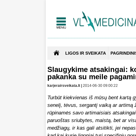
LIGOS IR SVEIKATA
PAGRINDINI
Slaugykime atsakingai: k
pakanka su meile pagamin
karjerairsveikata.lt |
2014-06-30 09:00:22
Turbūt kiekvienas iš mūsų bent kartą 
senelį, tėvus, sergantį vaiką ar artimą
rūpinamės savo artimaisiais atsakingai
paruoštas sriubytes, maistą, bet ar vis
medžiagų, ir kas gali atsitikti, jei ne
kad kai kurie ligoniai turi specifinių po