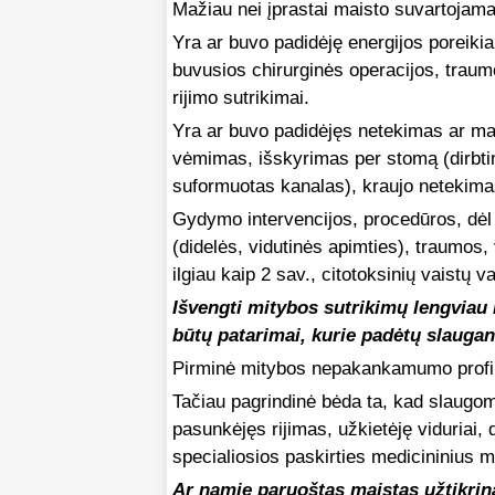
Mažiau nei įprastai maisto suvartojama
Yra ar buvo padidėję energijos poreikia
buvusios chirurginės operacijos, trau
rijimo sutrikimai.
Yra ar buvo padidėjęs netekimas ar ma
vėmimas, išskyrimas per stomą (dirbtina
suformuotas kanalas), kraujo netekima
Gydymo intervencijos, procedūros, dė
(didelės, vidutinės apimties), traumos,
ilgiau kaip 2 sav., citotoksinių vaistų v
Išvengti mitybos sutrikimų lengviau 
būtų patarimai, kurie padėtų slaugan
Pirminė mitybos nepakankamumo profil
Tačiau pagrindinė bėda ta, kad slaugomi 
pasunkėjęs rijimas, užkietėję viduriai, d
specialiosios paskirties medicininius
Ar namie paruoštas maistas užtikrin