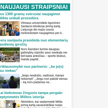
NAUJAUSI STRAIPSNIAI
os 1300 gramų svėrusiai naujagimei
tlikta unikali procedūra
Vilniaus universiteto ligoninės
Santaros klinikose pirmą kartą
Lietuvoje itin mažo svorio
neišnešiotam naujagimiui per k...
era savijauta prasideda nuo elementarių
asdienių įpročių
Nors šiandien turime daugiau
galimybių rūpintis savo sveikata nei
bet kada anksčiau – sporto klubus,
maisto papild...
riklausomybė nuo partnerio: „be jo(s)
su niekas“
„Jeigu neatrašo, vadinasi, manęs
nebemyli“, „Jeigu nori pabūti vienas
– ką nors padariau ne...
ai kiekvienas žingsnis tampa pergale:
eptynmetės Militos istorija
Akimirkos, kai septynmetė Milita
pirmą kartą savarankiškai nuėjo