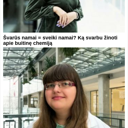
Švarūs namai = sveiki namai? Ką svarbu žinoti
apie buitinę chemiją