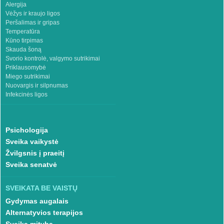
Alergija
Vėžys ir kraujo ligos
Peršalimas ir gripas
Temperatūra
Kūno tirpimas
Skauda šoną
Svorio kontrolė, valgymo sutrikimai
Priklausomybė
Miego sutrikimai
Nuovargis ir silpnumas
Infekcinės ligos
Psichologija
Sveika vaikystė
Žvilgsnis į praeitį
Sveika senatvė
SVEIKATA BE VAISTŲ
Gydymas augalais
Alternatyvios terapijos