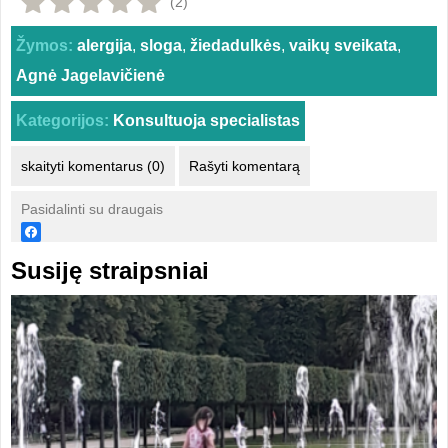
(2)
Žymos:
alergija
,
sloga
,
žiedadulkės
,
vaikų sveikata
,
Agnė Jagelavičienė
Kategorijos:
Konsultuoja specialistas
skaityti komentarus (0)
Rašyti komentarą
Pasidalinti su draugais
Susiję straipsniai