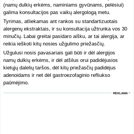
(namų dulkių erkėms, naminiams gyvūnams, pelėsiui)
galima konsultacijos pas vaikų alergologą metu.
Tyrimas, atliekamas ant rankos su standartizuotais
alergenų ekstraktais, ir su konsultacija užtrunka vos 30
minučių. Labai greitai pasidaro aišku, ar tai alergija, ar
reikia ieškoti kitų nosies užgulimo priežasčių.
Užgulusi nosis pavasariais gali būti ir dėl alergijos
namų dulkių erkėms, ir dėl atšilus orui padidėjusios
kietųjų dalelių taršos, dėl kitų priežasčių padidėjus
adenoidams ir net dėl gastroezofaginio refliukso
paūmėjimo.
REKLAMA