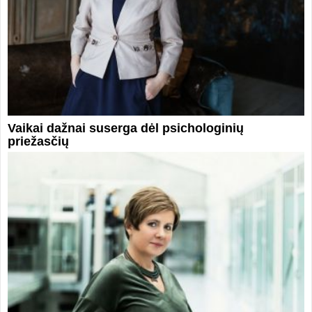
Vaikai dažnai suserga dėl psichologinių
priežasčių