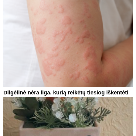
Dilgėlinė nėra liga, kurią reikėtų tiesiog iškentėti