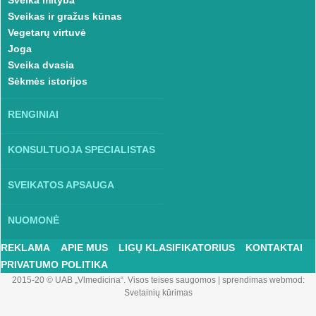
Sveika mityba
Sveikas ir gražus kūnas
Vegetarų virtuvė
Joga
Sveika dvasia
Sėkmės istorijos
RENGINIAI
KONSULTUOJA SPECIALISTAS
SVEIKATOS APSAUGA
NUOMONĖ
REKLAMA
APIE MUS
LIGŲ KLASIFIKATORIUS
KONTAKTAI
PRIVATUMO POLITIKA
2015-20 © UAB „Vlmedicina“. Visos teises saugomos
|
sprendimas webmod:
Svetainių kūrimas