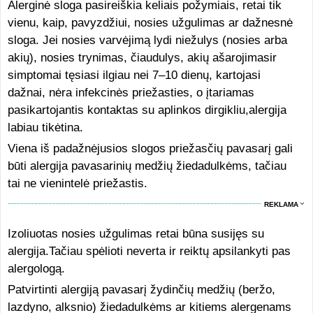
Alerginė sloga pasireiškia keliais požymiais, retai tik
vienu, kaip, pavyzdžiui, nosies užgulimas ar dažnesnė
sloga. Jei nosies varvėjimą lydi niežulys (nosies arba
akių), nosies trynimas, čiaudulys, akių ašarojimasir
simptomai tęsiasi ilgiau nei 7–10 dienų, kartojasi
dažnai, nėra infekcinės priežasties, o įtariamas
pasikartojantis kontaktas su aplinkos dirgikliu,alergija
labiau tikėtina.
Viena iš padažnėjusios slogos priežasčių pavasarį gali
būti alergija pavasarinių medžių žiedadulkėms, tačiau
tai ne vienintelė priežastis.
REKLAMA
Izoliuotas nosies užgulimas retai būna susijęs su
alergija.Tačiau spėlioti neverta ir reiktų apsilankyti pas
alergologą.
Patvirtinti alergiją pavasarį žydinčių medžių (beržo,
lazdyno, alksnio) žiedadulkėms ar kitiems alergenams