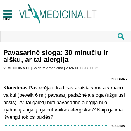
Pavasarinė sloga: 30 minučių ir
aišku, ar tai alergija
VLMEDICINA.LT |
Šaltinis: vlmedicina | 2026-06-03 08:00:35
REKLAMA
Klausimas.
Pastebėjau, kad pastaraisiais metais mano
vaikui (beveik 6 m.) pavasarį padažnėja sloga (užgulusi
nosis). Ar tai galėtų būti pavasarinė alergija nuo
žydinčių augalų, galbūt vaikas alergiškas? Kaip galima
išvengti tokios būklės?
REKLAMA