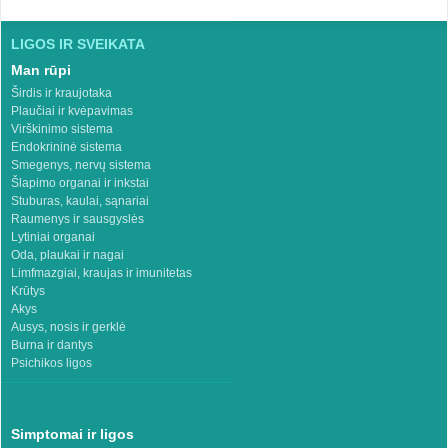
LIGOS IR SVEIKATA
Man rūpi
Širdis ir kraujotaka
Plaučiai ir kvėpavimas
Virškinimo sistema
Endokrininė sistema
Smegenys, nervų sistema
Šlapimo organai ir inkstai
Stuburas, kaulai, sąnariai
Raumenys ir sausgyslės
Lytiniai organai
Oda, plaukai ir nagai
Limfmazgiai, kraujas ir imunitetas
Krūtys
Akys
Ausys, nosis ir gerklė
Burna ir dantys
Psichikos ligos
Simptomai ir ligos