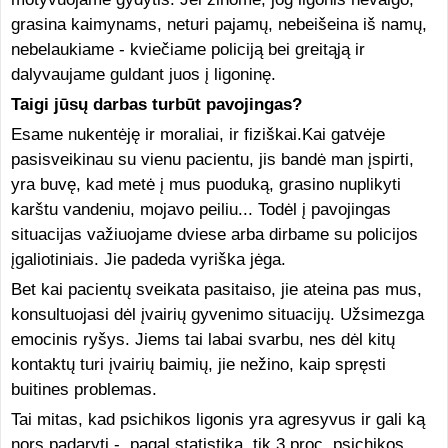
grasina kaimynams, neturi pajamų, nebeišeina iš namų,
nebelaukiame - kviečiame policiją bei greitąją ir
dalyvaujame guldant juos į ligoninę.
Taigi jūsų darbas turbūt pavojingas?
Esame nukentėję ir moraliai, ir fiziškai.Kai gatvėje
pasisveikinau su vienu pacientu, jis bandė man įspirti,
yra buvę, kad metė į mus puoduką, grasino nuplikyti
karštu vandeniu, mojavo peiliu... Todėl į pavojingas
situacijas važiuojame dviese arba dirbame su policijos
įgaliotiniais. Jie padeda vyriška jėga.
Bet kai pacientų sveikata pasitaiso, jie ateina pas mus,
konsultuojasi dėl įvairių gyvenimo situacijų. Užsimezga
emocinis ryšys. Jiems tai labai svarbu, nes dėl kitų
kontaktų turi įvairių baimių, jie nežino, kaip spręsti
buitines problemas.
Tai mitas, kad psichikos ligonis yra agresyvus ir gali ką
nors padaryti - pagal statistiką, tik 3 proc. psichikos