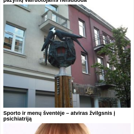
pažymų vairuotojams neišduoda
Sporto ir menų šventėje – atviras žvilgsnis į
psichiatriją