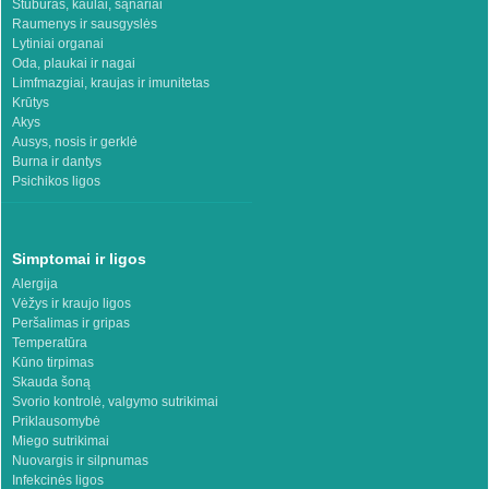
Stuburas, kaulai, sąnariai
Raumenys ir sausgyslės
Lytiniai organai
Oda, plaukai ir nagai
Limfmazgiai, kraujas ir imunitetas
Krūtys
Akys
Ausys, nosis ir gerklė
Burna ir dantys
Psichikos ligos
Simptomai ir ligos
Alergija
Vėžys ir kraujo ligos
Peršalimas ir gripas
Temperatūra
Kūno tirpimas
Skauda šoną
Svorio kontrolė, valgymo sutrikimai
Priklausomybė
Miego sutrikimai
Nuovargis ir silpnumas
Infekcinės ligos