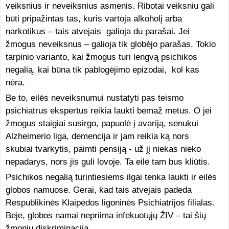
veiksnius ir neveiksnius asmenis. Ribotai veiksniu gali
būti pripažintas tas, kuris vartoja alkoholį arba
narkotikus – tais atvejais galioja du parašai. Jei
žmogus neveiksnus – galioja tik globėjo parašas. Tokio
tarpinio varianto, kai žmogus turi lengvą psichikos
negalią, kai būna tik pablogėjimo epizodai, kol kas
nėra.
Be to, eilės neveiksnumui nustatyti pas teismo
psichiatrus ekspertus reikia laukti bemaž metus. O jei
žmogus staigiai susirgo, papuolė į avariją, senukui
Alzheimerio liga, demencija ir jam reikia ką nors
skubiai tvarkytis, paimti pensiją - už jį niekas nieko
nepadarys, nors jis guli lovoje. Ta eilė tam bus kliūtis.
Psichikos negalią turintiesiems ilgai tenka laukti ir eilės
globos namuose. Gerai, kad tais atvejais padeda
Respublikinės Klaipėdos ligoninės Psichiatrijos filialas.
Beje, globos namai nepriima infekuotųjų ŽIV – tai šių
žmonių diskriminacija.