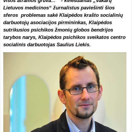
visos atramos grūva...“ - kviesdamas „Vakarų
Lietuvos medicinos“ žurnalistus paviešinti šios
sferos problemas sakė Klaipėdos krašto socialinių
darbuotojų asociacijos pirmininkas, Klaipėdos
sutrikusios psichikos žmonių globos bendrijos
tarybos narys, Klaipėdos psichikos sveikatos centro
socialinis darbuotojas Saulius Liekis.