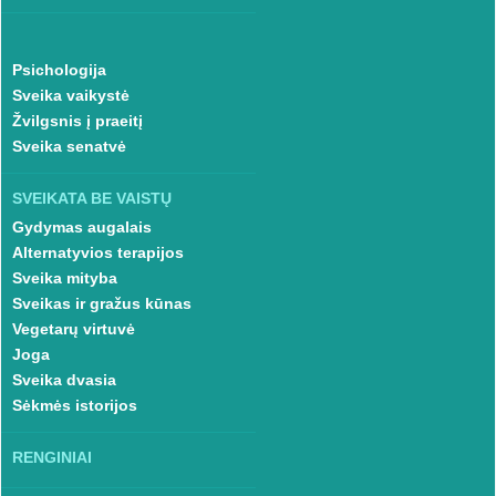
Psichologija
Sveika vaikystė
Žvilgsnis į praeitį
Sveika senatvė
SVEIKATA BE VAISTŲ
Gydymas augalais
Alternatyvios terapijos
Sveika mityba
Sveikas ir gražus kūnas
Vegetarų virtuvė
Joga
Sveika dvasia
Sėkmės istorijos
RENGINIAI