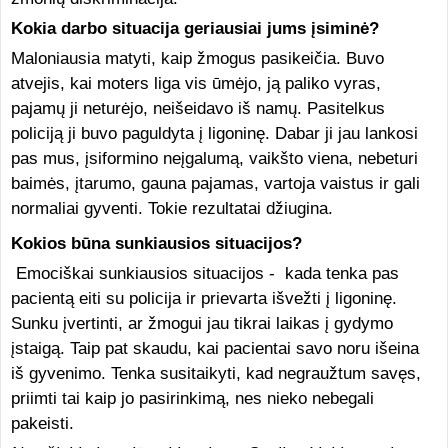
Kokia darbo situacija geriausiai jums įsiminė?
Maloniausia matyti, kaip žmogus pasikeičia. Buvo
atvejis, kai moters liga vis ūmėjo, ją paliko vyras,
pajamų ji neturėjo, neišeidavo iš namų. Pasitelkus
policiją ji buvo paguldyta į ligoninę. Dabar ji jau lankosi
pas mus, įsiformino neįgalumą, vaikšto viena, nebeturi
baimės, įtarumo, gauna pajamas, vartoja vaistus ir gali
normaliai gyventi. Tokie rezultatai džiugina.
Kokios būna sunkiausios situacijos?
Emociškai sunkiausios situacijos - kada tenka pas
pacientą eiti su policija ir prievarta išvežti į ligoninę.
Sunku įvertinti, ar žmogui jau tikrai laikas į gydymo
įstaigą. Taip pat skaudu, kai pacientai savo noru išeina
iš gyvenimo. Tenka susitaikyti, kad negraužtum savęs,
priimti tai kaip jo pasirinkimą, nes nieko nebegali
pakeisti.