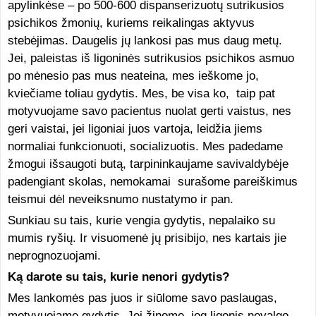
apylinkėse – po 500-600 dispanserizuotų sutrikusios
psichikos žmonių, kuriems reikalingas aktyvus
stebėjimas. Daugelis jų lankosi pas mus daug metų.
Jei, paleistas iš ligoninės sutrikusios psichikos asmuo
po mėnesio pas mus neateina, mes ieškome jo,
kviečiame toliau gydytis. Mes, be visa ko, taip pat
motyvuojame savo pacientus nuolat gerti vaistus, nes
geri vaistai, jei ligoniai juos vartoja, leidžia jiems
normaliai funkcionuoti, socializuotis. Mes padedame
žmogui išsaugoti butą, tarpininkaujame savivaldybėje
padengiant skolas, nemokamai surašome pareiškimus
teismui dėl neveiksnumo nustatymo ir pan.
Sunkiau su tais, kurie vengia gydytis, nepalaiko su
mumis ryšių. Ir visuomenė jų prisibijo, nes kartais jie
neprognozuojami.
Ką darote su tais, kurie nenori gydytis?
Mes lankomės pas juos ir siūlome savo paslaugas,
motyvuojame gydytis. Jei žinome, jog ligonis nevalgo,