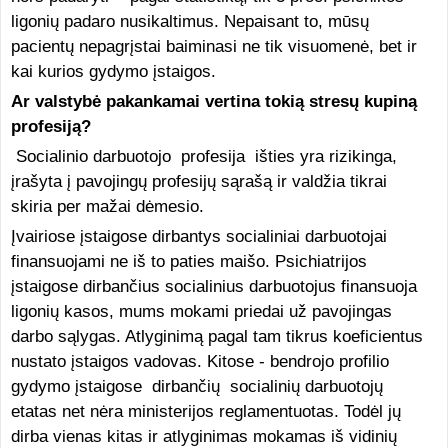
ligonių padaro nusikaltimus. Nepaisant to, mūsų
pacientų nepagrįstai baiminasi ne tik visuomenė, bet ir
kai kurios gydymo įstaigos.
Ar valstybė pakankamai vertina tokią stresų kupiną
profesiją?
Socialinio darbuotojo profesija išties yra rizikinga,
įrašyta į pavojingų profesijų sąrašą ir valdžia tikrai
skiria per mažai dėmesio.
Įvairiose įstaigose dirbantys socialiniai darbuotojai
finansuojami ne iš to paties maišo. Psichiatrijos
įstaigose dirbančius socialinius darbuotojus finansuoja
ligonių kasos, mums mokami priedai už pavojingas
darbo sąlygas. Atlyginimą pagal tam tikrus koeficientus
nustato įstaigos vadovas. Kitose - bendrojo profilio
gydymo įstaigose dirbančių socialinių darbuotojų
etatas net nėra ministerijos reglamentuotas. Todėl jų
dirba vienas kitas ir atlyginimas mokamas iš vidinių