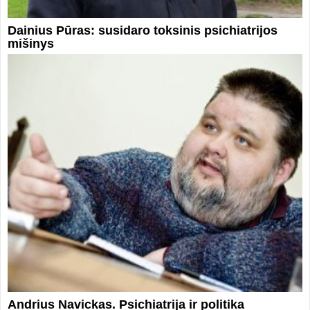
Dainius Pūras: susidaro toksinis psichiatrijos
mišinys
Andrius Navickas. Psichiatrija ir politika