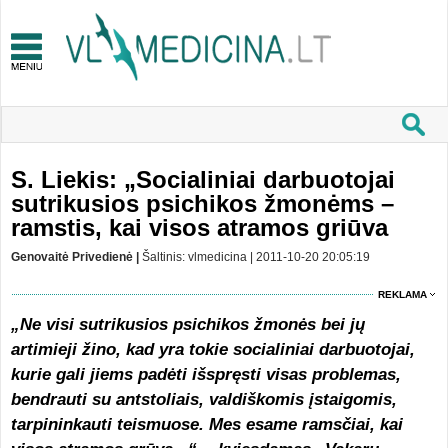
S. Liekis: „Socialiniai darbuotojai
sutrikusios psichikos žmonėms –
ramstis, kai visos atramos griūva
Genovaitė Privedienė |
Šaltinis: vlmedicina | 2011-10-20 20:05:19
REKLAMA
„Ne visi sutrikusios psichikos žmonės bei jų
artimieji žino, kad yra tokie socialiniai darbuotojai,
kurie gali jiems padėti išspręsti visas problemas,
bendrauti su antstoliais, valdiškomis įstaigomis,
tarpininkauti teismuose. Mes esame ramsčiai, kai