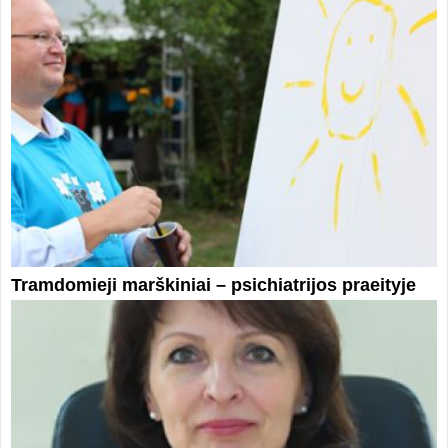
Tramdomieji marškiniai – psichiatrijos praeityje