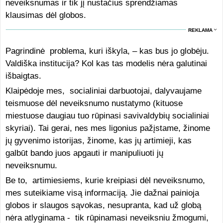
neveiksnumas ir tik jį nustačius sprendžiamas
klausimas dėl globos.
REKLAMA
Pagrindinė problema, kuri iškyla, – kas bus jo globėju.
Valdiška institucija? Kol kas tas modelis nėra galutinai
išbaigtas.
Klaipėdoje mes, socialiniai darbuotojai, dalyvaujame
teismuose dėl neveiksnumo nustatymo (kituose
miestuose daugiau tuo rūpinasi savivaldybių socialiniai
skyriai). Tai gerai, nes mes ligonius pažįstame, žinome
jų gyvenimo istorijas, žinome, kas jų artimieji, kas
galbūt bando juos apgauti ir manipuliuoti jų
neveiksnumu.
Be to, artimiesiems, kurie kreipiasi dėl neveiksnumo,
mes suteikiame visą informaciją. Jie dažnai painioja
globos ir slaugos sąvokas, nesupranta, kad už globą
nėra atlyginama - tik rūpinamasi neveiksniu žmogumi,