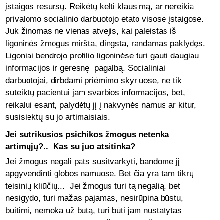
įstaigos resursų. Reikėtų kelti klausimą, ar nereikia
privalomo socialinio darbuotojo etato visose įstaigose.
Juk žinomas ne vienas atvejis, kai paleistas iš
ligoninės žmogus miršta, dingsta, randamas paklydęs.
Ligoniai bendrojo profilio ligoninėse turi gauti daugiau
informacijos ir geresnę pagalbą. Socialiniai
darbuotojai, dirbdami priėmimo skyriuose, ne tik
suteiktų pacientui jam svarbios informacijos, bet,
reikalui esant, palydėtų jį į nakvynės namus ar kitur,
susisiektų su jo artimaisiais.
Jei sutrikusios psichikos žmogus netenka
artimųjų?.. Kas su juo atsitinka?
Jei žmogus negali pats susitvarkyti, bandome jį
apgyvendinti globos namuose. Bet čia yra tam tikrų
teisinių kliūčių... Jei žmogus turi tą negalią, bet
nesigydo, turi mažas pajamas, nesirūpina būstu,
buitimi, nemoka už butą, turi būti jam nustatytas