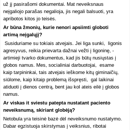
už jį pasirašomi dokumentai. Mat neveiksnaus
neįgaliojo parašas negalioja, jis negali balsuoti, yra
apribotos kitos jo teisės.
Ar būna žmonių, kurie nenori apsiimti globoti
artimą neįgalųjį?
Susiduriame su tokiais atvejais. Jei liga sunki, ligonis
agresyvus, reikia prievarta dažnai vežti į ligoninę, -
artimieji tvarko dokumentus, kad jis būtų nusiųstas į
globos namus. Mes, socialiniai darbuotojai, esame
kaip tarpininkai, tais atvejais ieškome kitų giminaičių,
siūlome, kaip kitaip problemą išspręsti, gal laikinai
atiduoti į dienos centrą, bent jau kol ateis eilė į globos
namus.
Ar viskas it sviestu patepta nustatant paciento
neveiksnumą, skiriant globėją?
Netobula yra teisinė bazė dėl neveiksnumo nustatymo.
Dabar egzistuoja skirstymas į veiksnius, ribotai