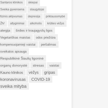
Santaros klinikos
skiepai
Sveika gyvensena
slaugytojai
fizinis aktyvumas
depresija
priklausomybė
ŽIV
atlyginimai
alkoholis
krūties vėžys
alergija
širdies ir kraujagyslių ligos
Vegetariškas maistas
odos priežiūra
kompensuojamieji vaistai
peršalimas
sveikatos apsauga
Respublikinė Šiaulių ligoninė
organų donorystė
stresas
vaistai
gripas
Kauno klinikos
vėžys
koronavirusas
COVID-19
sveika mityba