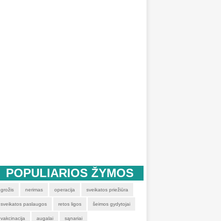
POPULIARIOS ŽYMOS
grožis
nerimas
operacija
sveikatos priežiūra
sveikatos paslaugos
retos ligos
šeimos gydytojai
vakcinacija
augalai
sąnariai