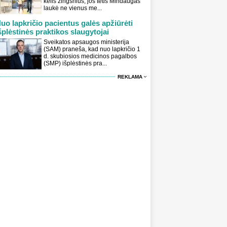
kelis žingsnius, jos tėtis Mindaugas
laukė ne vienus me...
uo lapkričio pacientus galės apžiūrėti
šplėstinės praktikos slaugytojai
Sveikatos apsaugos ministerija
(SAM) praneša, kad nuo lapkričio 1
d. skubiosios medicinos pagalbos
(SMP) išplėstinės pra...
REKLAMA