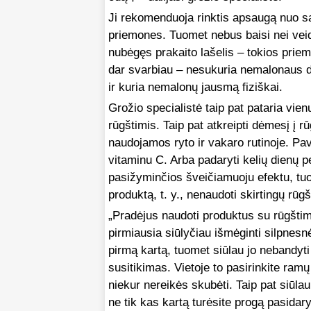
Ji rekomenduoja rinktis apsaugą nuo sa
priemones. Tuomet nebus baisi nei veid
nubėgęs prakaito lašelis – tokios priem
dar svarbiau – nesukuria nemalonaus da
ir kuria nemalonų jausmą fiziškai.
Grožio specialistė taip pat pataria vie
rūgštimis. Taip pat atkreipti dėmesį į 
naudojamos ryto ir vakaro rutinoje. Pav
vitaminu C. Arba padaryti kelių dienų p
pasižyminčios šveičiamuoju efektu, tuome
produktą, t. y., nenaudoti skirtingų rūgš
„Pradėjus naudoti produktus su rūgštimis
pirmiausia siūlyčiau išmėginti silpnes
pirmą kartą, tuomet siūlau jo nebandyti
susitikimas. Vietoje to pasirinkite ramų
niekur nereikės skubėti. Taip pat siūlau
ne tik kas kartą turėsite progą pasidar