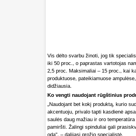
Vis dėlto svarbu žinoti, jog tik speciali
iki 50 proc., o paprastas vartotojas na
2,5 proc. Maksimaliai – 15 proc., kai
produktuose, pateikiamuose ampulėse, k
didžiausia.
Ko vengti naudojant rūgštinius prod
„Naudojant bet kokį produktą, kurio sud
akcentuoju, privalo tapti kasdienė aps
saulės daug mažiau ir oro temperatūra
pamiršti. Žalingi spinduliai gali prasiskv
odą", – dalijasi grožio specialistė.