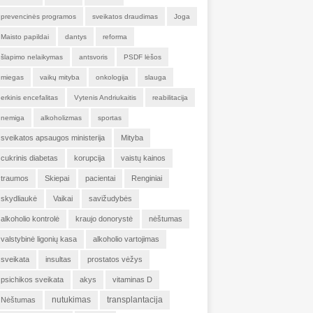
prevencinės programos
sveikatos draudimas
Joga
Maisto papildai
dantys
reforma
šlapimo nelaikymas
antsvoris
PSDF lėšos
miegas
vaikų mityba
onkologija
slauga
erkinis encefalitas
Vytenis Andriukaitis
reabilitacija
nemiga
alkoholizmas
sportas
sveikatos apsaugos ministerija
Mityba
cukrinis diabetas
korupcija
vaistų kainos
traumos
Skiepai
pacientai
Renginiai
skydliaukė
Vaikai
savižudybės
alkoholio kontrolė
kraujo donorystė
nėštumas
valstybinė ligonių kasa
alkoholio vartojimas
sveikata
insultas
prostatos vėžys
psichikos sveikata
akys
vitaminas D
nutukimas
transplantacija
Nėštumas