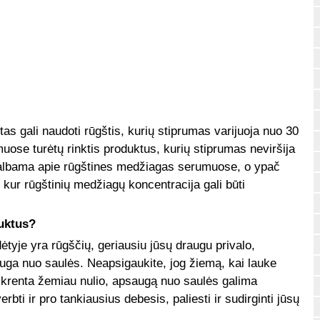
stas gali naudoti rūgštis, kurių stiprumas varijuoja nuo 30
muose turėtų rinktis produktus, kurių stiprumas neviršija
 kalbama apie rūgštines medžiagas serumuose, o ypač
ur rūgštinių medžiagų koncentracija gali būti
uktus?
ėtyje yra rūgščių, geriausiu jūsų draugu privalo,
auga nuo saulės. Neapsigaukite, jog žiemą, kai lauke
 krenta žemiau nulio, apsaugą nuo saulės galima
erbti ir pro tankiausius debesis, paliesti ir sudirginti jūsų