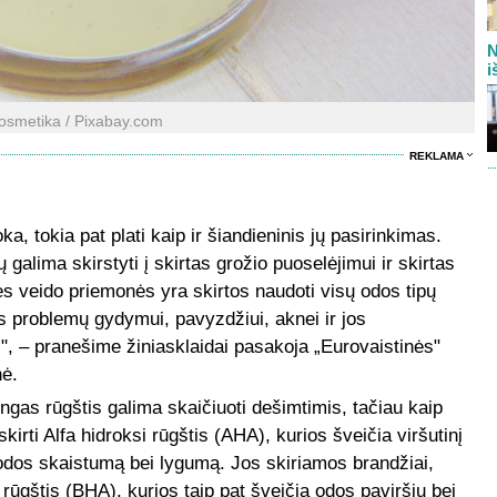
N
i
osmetika / Pixabay.com
REKLAMA
a, tokia pat plati kaip ir šiandieninis jų pasirinkimas.
galima skirstyti į skirtas grožio puoselėjimui ir skirtas
s veido priemonės yra skirtos naudoti visų odos tipų
 problemų gydymui, pavyzdžiui, aknei ir jos
, – pranešime žiniasklaidai pasakoja „Eurovaistinės"
nė.
tingas rūgštis galima skaičiuoti dešimtimis, tačiau kaip
kirti Alfa hidroksi rūgštis (AHA), kurios šveičia viršutinį
dos skaistumą bei lygumą. Jos skiriamos brandžiai,
 rūgštis (BHA), kurios taip pat šveičia odos paviršių bei