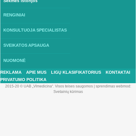
Sėkmės istorijos
RENGINIAI
KONSULTUOJA SPECIALISTAS
SVEIKATOS APSAUGA
NUOMONĖ
REKLAMA
APIE MUS
LIGŲ KLASIFIKATORIUS
KONTAKTAI
PRIVATUMO POLITIKA
2015-20 © UAB „Vlmedicina“. Visos teises saugomos
|
sprendimas webmod:
Svetainių kūrimas