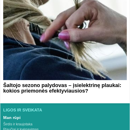
Šaltojo sezono palydovas – įsielektrinę plaukai:
kokios priemonės efektyviausios?
LIGOS IR SVEIKATA
Man rūpi
Širdis ir kraujotaka
Plaučiai ir kvėpavimas