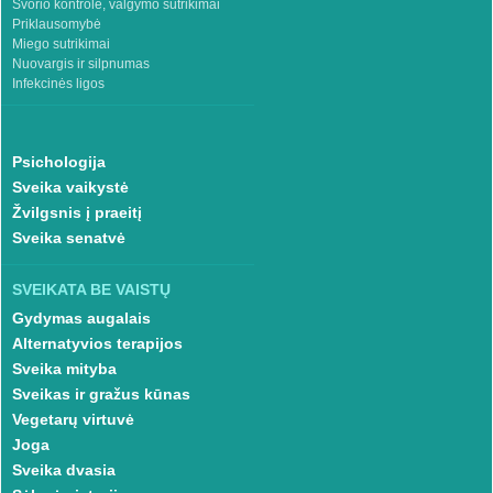
Svorio kontrolė, valgymo sutrikimai
Priklausomybė
Miego sutrikimai
Nuovargis ir silpnumas
Infekcinės ligos
Psichologija
Sveika vaikystė
Žvilgsnis į praeitį
Sveika senatvė
SVEIKATA BE VAISTŲ
Gydymas augalais
Alternatyvios terapijos
Sveika mityba
Sveikas ir gražus kūnas
Vegetarų virtuvė
Joga
Sveika dvasia