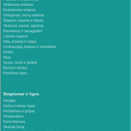
Virškinimo sistema
Endokrininė sistema
Smegenys, nervų sistema
Šlapimo organai ir inkstai
Stuburas, kaulai, sąnariai
Raumenys ir sausgyslės
Lytiniai organai
Oda, plaukai ir nagai
Limfmazgiai, kraujas ir imunitetas
Krūtys
Akys
Ausys, nosis ir gerklė
Burna ir dantys
Psichikos ligos
Simptomai ir ligos
Alergija
Vėžys ir kraujo ligos
Peršalimas ir gripas
Temperatūra
Kūno tirpimas
Skauda šoną