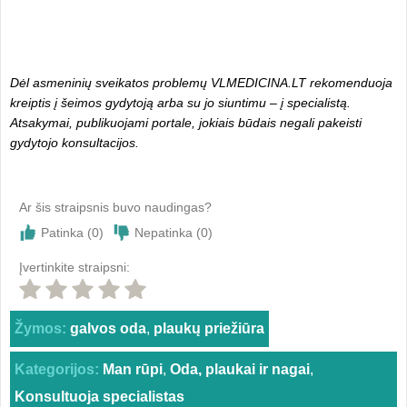
Dėl asmeninių sveikatos problemų VLMEDICINA.LT rekomenduoja
kreiptis į šeimos gydytoją arba su jo siuntimu – į specialistą.
Atsakymai, publikuojami portale, jokiais būdais negali pakeisti
gydytojo konsultacijos.
Ar šis straipsnis buvo naudingas?
Patinka (
0
)
Nepatinka (
0
)
Įvertinkite straipsni:
Žymos:
galvos oda
,
plaukų priežiūra
Kategorijos:
Man rūpi
,
Oda, plaukai ir nagai
,
Konsultuoja specialistas