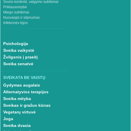
Svorio kontrolė, valgymo sutrikimai
Priklausomybė
Miego sutrikimai
Nuovargis ir silpnumas
Infekcinės ligos
Psichologija
Sveika vaikystė
Žvilgsnis į praeitį
Sveika senatvė
SVEIKATA BE VAISTŲ
Gydymas augalais
Alternatyvios terapijos
Sveika mityba
Sveikas ir gražus kūnas
Vegetarų virtuvė
Joga
Sveika dvasia