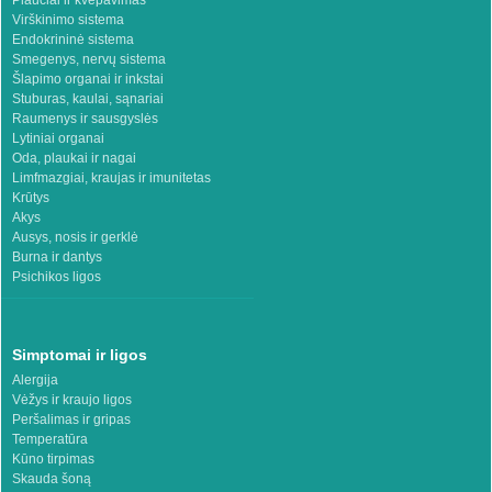
Plaučiai ir kvėpavimas
Virškinimo sistema
Endokrininė sistema
Smegenys, nervų sistema
Šlapimo organai ir inkstai
Stuburas, kaulai, sąnariai
Raumenys ir sausgyslės
Lytiniai organai
Oda, plaukai ir nagai
Limfmazgiai, kraujas ir imunitetas
Krūtys
Akys
Ausys, nosis ir gerklė
Burna ir dantys
Psichikos ligos
Simptomai ir ligos
Alergija
Vėžys ir kraujo ligos
Peršalimas ir gripas
Temperatūra
Kūno tirpimas
Skauda šoną