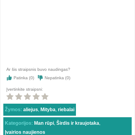
Ar šis straipsnis buvo naudingas?
Patinka (
0
)
Nepatinka (
0
)
Įvertinkite straipsni:
Žymos:
aliejus
,
Mityba
,
riebalai
Kategorijos:
Man rūpi
,
Širdis ir kraujotaka
,
Įvairios naujienos