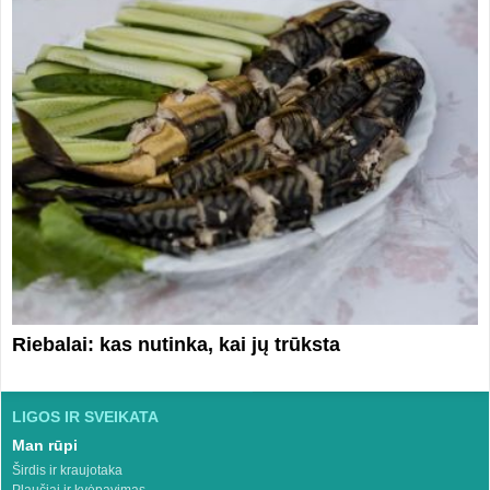
Riebalai: kas nutinka, kai jų trūksta
LIGOS IR SVEIKATA
Man rūpi
Širdis ir kraujotaka