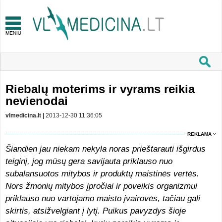
Riebalų moterims ir vyrams reikia
nevienodai
vlmedicina.lt |
2013-12-30 11:36:05
REKLAMA
Šiandien jau niekam nekyla noras prieštarauti išgirdus
teiginį, jog mūsų gera savijauta priklauso nuo
subalansuotos mitybos ir produktų maistinės vertės.
Nors žmonių mitybos įpročiai ir poveikis organizmui
priklauso nuo vartojamo maisto įvairovės, tačiau gali
skirtis, atsižvelgiant į lytį. Puikus pavyzdys šioje