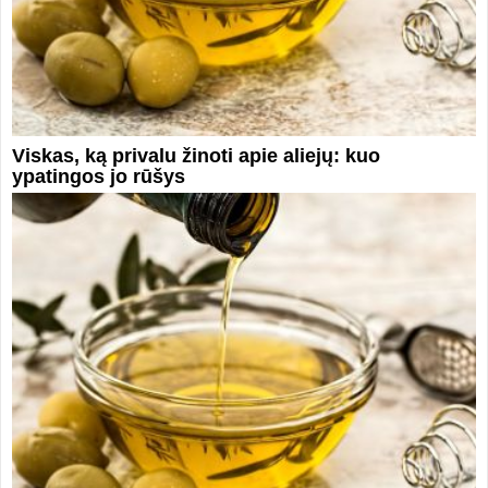
Viskas, ką privalu žinoti apie aliejų: kuo
ypatingos jo rūšys