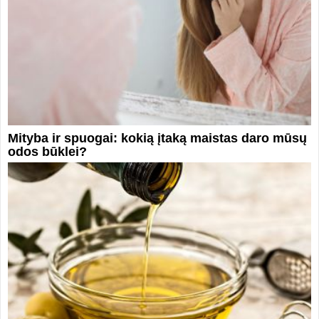
Mityba ir spuogai: kokią įtaką maistas daro mūsų
odos būklei?