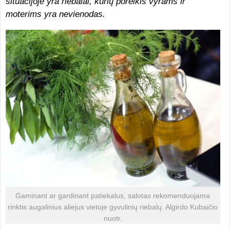
situacijoje yra riebalai, kurių poreikis vyrams ir
moterims yra nevienodas.
Gaminant ar gardinant patiekalus, salotas rekomenduojama
rinktis augalinius aliejus vietoje gyvulinių riebalų. Algirdo Kubaičio
nuotr.