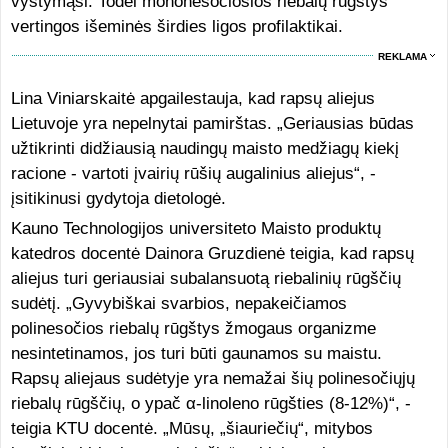
vystymąsi. Todėl mononesočiosios riebalų rūgštys
vertingos išeminės širdies ligos profilaktikai.
REKLAMA
Lina Viniarskaitė apgailestauja, kad rapsų aliejus
Lietuvoje yra nepelnytai pamirštas. „Geriausias būdas
užtikrinti didžiausią naudingų maisto medžiagų kiekį
racione - vartoti įvairių rūšių augalinius aliejus“, -
įsitikinusi gydytoja dietologė.
Kauno Technologijos universiteto Maisto produktų
katedros docentė Dainora Gruzdienė teigia, kad rapsų
aliejus turi geriausiai subalansuotą riebalinių rūgščių
sudėtį. „Gyvybiškai svarbios, nepakeičiamos
polinesočios riebalų rūgštys žmogaus organizme
nesintetinamos, jos turi būti gaunamos su maistu.
Rapsų aliejaus sudėtyje yra nemažai šių polinesočiųjų
riebalų rūgščių, o ypač α-linoleno rūgšties (8-12%)“, -
teigia KTU docentė. „Mūsų, „šiauriečių“, mitybos