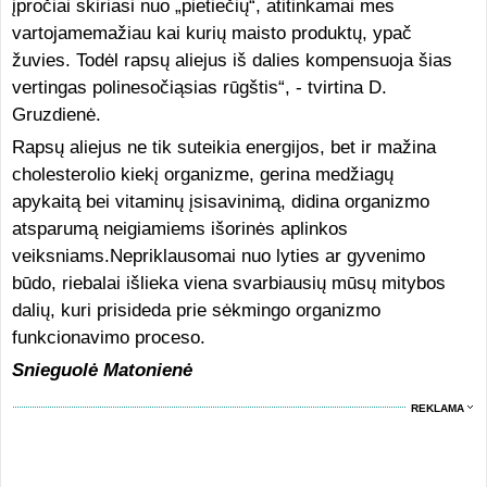
įpročiai skiriasi nuo „pietiečių“, atitinkamai mes
vartojamemažiau kai kurių maisto produktų, ypač
žuvies. Todėl rapsų aliejus iš dalies kompensuoja šias
vertingas polinesočiąsias rūgštis“, - tvirtina D.
Gruzdienė.
Rapsų aliejus ne tik suteikia energijos, bet ir mažina
cholesterolio kiekį organizme, gerina medžiagų
apykaitą bei vitaminų įsisavinimą, didina organizmo
atsparumą neigiamiems išorinės aplinkos
veiksniams.Nepriklausomai nuo lyties ar gyvenimo
būdo, riebalai išlieka viena svarbiausių mūsų mitybos
dalių, kuri prisideda prie sėkmingo organizmo
funkcionavimo proceso.
Snieguolė Matonienė
REKLAMA