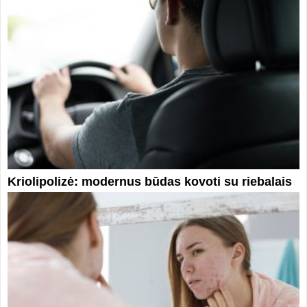
Kriolipolizė: modernus būdas kovoti su riebalais