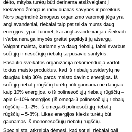
dėlto, mityba turėtų būti derinama atsižvelgiant į
kiekvieno žmogaus individualias savybes ir poreikius.
Nors pagrindinė žmogaus organizmo varomoji jėga yra
angliavandeniai, riebalai taip pat teikia mums daug
energijos, ypač tuomet, kai angliavandeniai jau išeikvoti
ir/arba nėra galimybės greitai papildyti jų atsargų.
Valgant maistą, kuriame yra daug riebalų, labai svarbus
sočiųjų ir nesočiųjų riebalų tarpusavio santykis.
Pasaulio sveikatos organizacija rekomenduoja vartoti
tokius maisto produktus, kad iš riebalų susidarytų ne
daugiau kaip 30% paros maisto davinio energijos. Iš
sočiųjų riebalų rūgščių turėtų būti gaunama ne daugiau
kaip 10% energijos, o iš polinesočiųjų riebalų rūgščių –
apie 6–10% energijos (iš omega-3 polinesočiųjų riebalų
rūgščių – 1–2%, iš omega-6 polinesočiųjų riebalų
rūgščių – 5-8%). Likęs energijos kiekis turėtų būti
gaunamas iš mononesočiųjų riebalų rūgščių.
Specialistai atkreipia dėmesį, kad sotieji riebalai gali