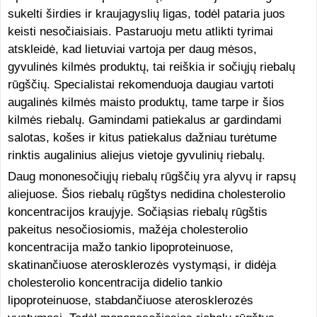
sukelti širdies ir kraujagyslių ligas, todėl pataria juos
keisti nesočiaisiais. Pastaruoju metu atlikti tyrimai
atskleidė, kad lietuviai vartoja per daug mėsos,
gyvulinės kilmės produktų, tai reiškia ir sočiųjų riebalų
rūgščių. Specialistai rekomenduoja daugiau vartoti
augalinės kilmės maisto produktų, tame tarpe ir šios
kilmės riebalų. Gamindami patiekalus ar gardindami
salotas, košes ir kitus patiekalus dažniau turėtume
rinktis augalinius aliejus vietoje gyvulinių riebalų.
Daug mononesočiųjų riebalų rūgščių yra alyvų ir rapsų
aliejuose. Šios riebalų rūgštys nedidina cholesterolio
koncentracijos kraujyje. Sočiąsias riebalų rūgštis
pakeitus nesočiosiomis, mažėja cholesterolio
koncentracija mažo tankio lipoproteinuose,
skatinančiuose aterosklerozės vystymąsi, ir didėja
cholesterolio koncentracija didelio tankio
lipoproteinuose, stabdančiuose aterosklerozės