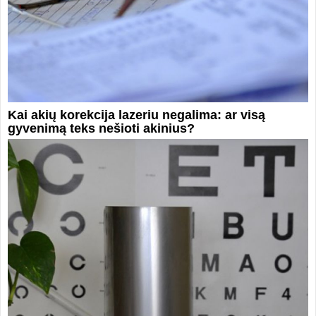
Kai akių korekcija lazeriu negalima: ar visą
gyvenimą teks nešioti akinius?