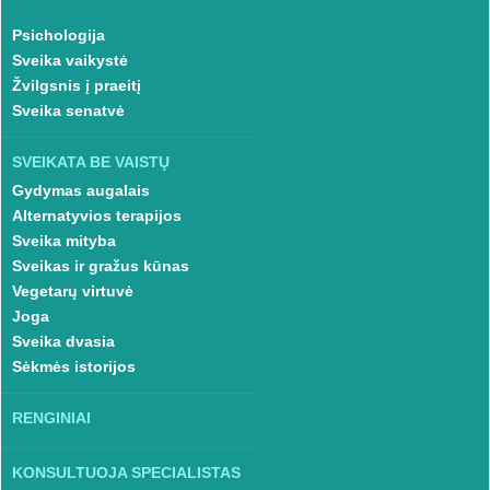
Psichologija
Sveika vaikystė
Žvilgsnis į praeitį
Sveika senatvė
SVEIKATA BE VAISTŲ
Gydymas augalais
Alternatyvios terapijos
Sveika mityba
Sveikas ir gražus kūnas
Vegetarų virtuvė
Joga
Sveika dvasia
Sėkmės istorijos
RENGINIAI
KONSULTUOJA SPECIALISTAS