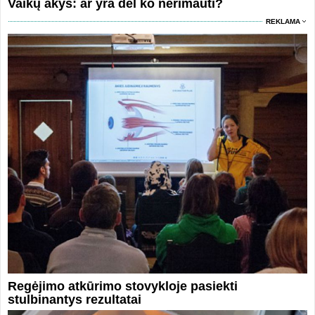
Vaikų akys: ar yra dėl ko nerimauti?
REKLAMA
Regėjimo atkūrimo stovykloje pasiekti
stulbinantys rezultatai