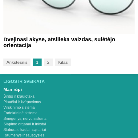
Dvejinasi akyse, atsilieka vaizdas, sulėtėjo
orientacija
Ankstesnis
1
2
Kitas
LIGOS IR SVEIKATA
Man rūpi
Širdis ir kraujotaka
Plaučiai ir kvėpavimas
Virškinimo sistema
Endokrininė sistema
Smegenys, nervų sistema
Šlapimo organai ir inkstai
Stuburas, kaulai, sąnariai
Raumenys ir sausgyslės