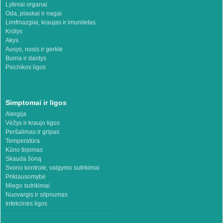
Lytiniai organai
Oda, plaukai ir nagai
Limfmazgiai, kraujas ir imunitetas
Krūtys
Akys
Ausys, nosis ir gerklė
Burna ir dantys
Psichikos ligos
Simptomai ir ligos
Alergija
Vėžys ir kraujo ligos
Peršalimas ir gripas
Temperatūra
Kūno tirpimas
Skauda šoną
Svorio kontrolė, valgymo sutrikimai
Priklausomybė
Miego sutrikimai
Nuovargis ir silpnumas
Infekcinės ligos