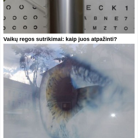
Vaikų regos sutrikimai: kaip juos atpažinti?