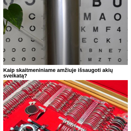
Kaip skaitmeniniame amžiuje išsaugoti akių
sveikatą?