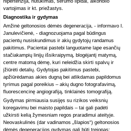
hipertenzija, nutukimas, serumo lipidai, alkoholio
vartojimas ir kt. priežastys.
Diagnostika ir gydymas
Amžinė geltonosios dėmės degeneracija, - informavo I.
Janulevičienė, - diagnozuojama pagal būdingus
pacientų nusiskundimus ir akių gydytojų randamus
pakitimus. Pacientai pastebi languotame lape esančių
stačiakampių linijų išsikraipymą, blogėjantį matymą,
centre matomą dėmę, kuri neleidžia skirti spalvų ir
įžiūrėti detalių. Gydytojas pakitimus pastebi,
apžiūrėdamas akies dugną bei atlikdamas papildomus
tyrimus pagal poreikius – akių dugno fotografavimą,
fluorescencinę angiografiją, tinklainės tomografiją.
Gydymas pirmiausia susijęs su rizikos veiksnių
koregavimu bei maisto papildais – tai gali padėti
užkirsti kelią žymesniam regos praradimui ateityje.
Neovaskulinės (dar vadinamos „šlapios“) geltonosios
dėmės degeneracijos gydymas gali būti trejopas: