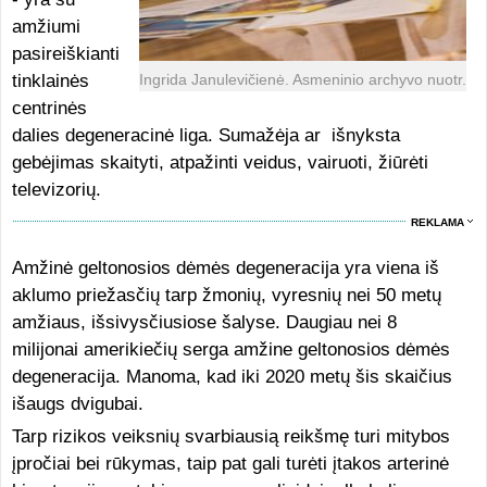
amžiumi
pasireiškianti
tinklainės
Ingrida Janulevičienė. Asmeninio archyvo nuotr.
centrinės
dalies degeneracinė liga. Sumažėja ar išnyksta
gebėjimas skaityti, atpažinti veidus, vairuoti, žiūrėti
televizorių.
REKLAMA
Amžinė geltonosios dėmės degeneracija yra viena iš
aklumo priežasčių tarp žmonių, vyresnių nei 50 metų
amžiaus, išsivysčiusiose šalyse. Daugiau nei 8
milijonai amerikiečių serga amžine geltonosios dėmės
degeneracija. Manoma, kad iki 2020 metų šis skaičius
išaugs dvigubai.
Tarp rizikos veiksnių svarbiausią reikšmę turi mitybos
įpročiai bei rūkymas, taip pat gali turėti įtakos arterinė