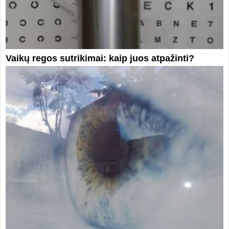
Vaikų regos sutrikimai: kaip juos atpažinti?