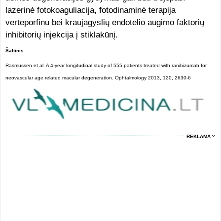
lazerinė fotokoaguliacija, fotodinaminė terapija
verteporfinu bei kraujagyslių endotelio augimo faktorių
inhibitorių injekcija į stiklakūnį.
Šaltinis
Rasmussen et al. A 4-year longitudinal study of 555 patients treated with ranibizumab for
neovascular age related macular degeneration. Ophtalmology 2013, 120, 2630-6
REKLAMA