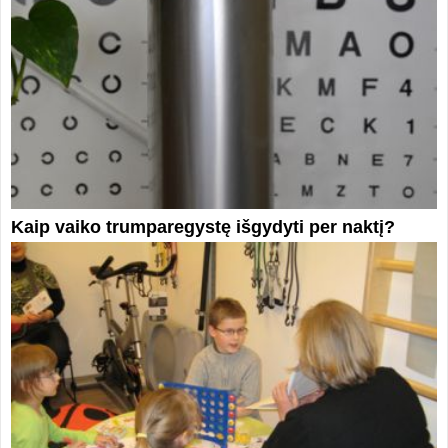
Kaip vaiko trumparegystę išgydyti per naktį?