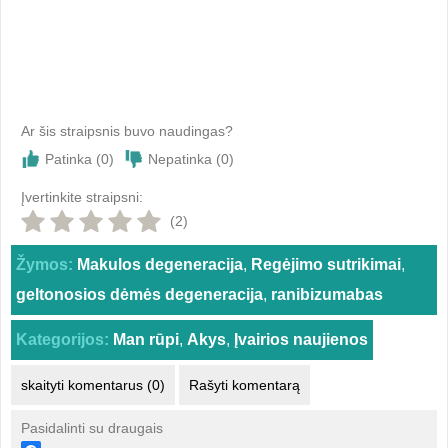
Ar šis straipsnis buvo naudingas?
Patinka (
0
)
Nepatinka (
0
)
Įvertinkite straipsni:
(2)
Žymos:
Makulos degeneracija
,
Regėjimo sutrikimai
,
geltonosios dėmės degeneracija
,
ranibizumabas
Kategorijos:
Man rūpi
,
Akys
,
Įvairios naujienos
skaityti komentarus (0)
Rašyti komentarą
Pasidalinti su draugais