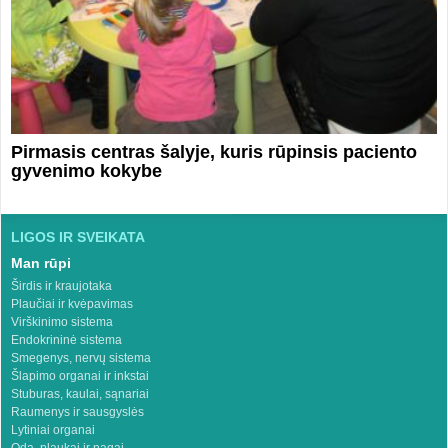
Pirmasis centras šalyje, kuris rūpinsis paciento
gyvenimo kokybe
LIGOS IR SVEIKATA
Man rūpi
Širdis ir kraujotaka
Plaučiai ir kvėpavimas
Virškinimo sistema
Endokrininė sistema
Smegenys, nervų sistema
Šlapimo organai ir inkstai
Stuburas, kaulai, sąnariai
Raumenys ir sausgyslės
Lytiniai organai
Oda, plaukai ir nagai