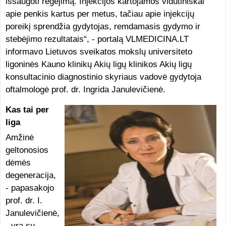
išsaugoti regėjimą. Injekcijos kartojamos vidutiniškai
apie penkis kartus per metus, tačiau apie injekcijų
poreikį sprendžia gydytojas, remdamasis gydymo ir
stebėjimo rezultatais“, - portalą VLMEDICINA.LT
informavo Lietuvos sveikatos mokslų universiteto
ligoninės Kauno klinikų Akių ligų klinikos Akių ligų
konsultacinio diagnostinio skyriaus vadovė gydytoja
oftalmologė prof. dr. Ingrida Janulevičienė.
Kas tai per
liga
Amžinė
geltonosios
dėmės
degeneracija,
- papasakojo
prof. dr. I.
Janulevičienė,
- yra su