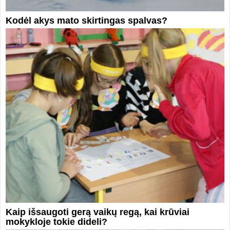
Kodėl akys mato skirtingas spalvas?
Kaip išsaugoti gerą vaikų regą, kai krūviai
mokykloje tokie dideli?