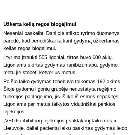
Užkerta kelią regos blogėjimui
Neseniai paskelbti Danijoje atlikto tyrimo duomenys
parodė, kad periodiškai taikant gydymą užkertamas
kelias regos blogėjimui.
Į tyrimą įtraukti 555 ligoniai, tirtos buvo 600 akių.
Ligoniams skirtas gydymas ranibizumabu, gydymo
metu jie stebėti ketverius metus.
Po šio laiko gydymas tebebuvo taikomas 192 akims.
Šioje gydomų ligonių grupėje nenustatyta regėjimo
funkcijos pablogėjimo, jis išliko iš esmės nepakitęs.
Ligoniams per metus taikytos vidutiniškai penkios
injekcijos.
„VEGF inhibitorių injekcijos į stiklakūnį taikomos ir
Lietuvoje, daliai pacientų laiku paskirtas gydymas leido