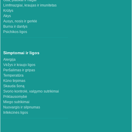
Limfmazgiai, kraujas ir imunitetas
Krūtys
Akys
Ausys, nosis ir gerklė
Burna ir dantys
Psichikos ligos
Simptomai ir ligos
Alergija
Vėžys ir kraujo ligos
Peršalimas ir gripas
Temperatūra
Kūno tirpimas
Skauda šoną
Svorio kontrolė, valgymo sutrikimai
Priklausomybė
Miego sutrikimai
Nuovargis ir silpnumas
Infekcinės ligos