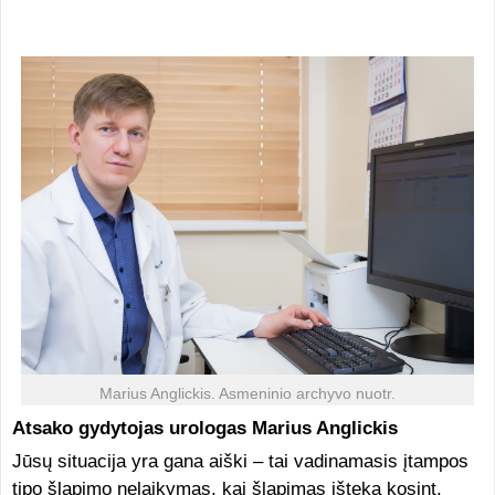
Marius Anglickis. Asmeninio archyvo nuotr.
Atsako gydytojas urologas Marius Anglickis
Jūsų situacija yra gana aiški – tai vadinamasis įtampos
tipo šlapimo nelaikymas, kai šlapimas išteka kosint,