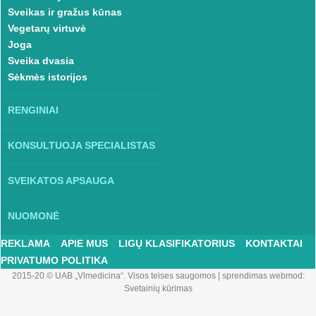
Sveikas ir gražus kūnas
Vegetarų virtuvė
Joga
Sveika dvasia
Sėkmės istorijos
RENGINIAI
KONSULTUOJA SPECIALISTAS
SVEIKATOS APSAUGA
NUOMONĖ
REKLAMA
APIE MUS
LIGŲ KLASIFIKATORIUS
KONTAKTAI
PRIVATUMO POLITIKA
2015-20 © UAB „Vlmedicina“. Visos teises saugomos
|
sprendimas webmod:
Svetainių kūrimas