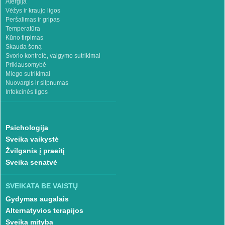
Alergija
Vėžys ir kraujo ligos
Peršalimas ir gripas
Temperatūra
Kūno tirpimas
Skauda šoną
Svorio kontrolė, valgymo sutrikimai
Priklausomybė
Miego sutrikimai
Nuovargis ir silpnumas
Infekcinės ligos
Psichologija
Sveika vaikystė
Žvilgsnis į praeitį
Sveika senatvė
SVEIKATA BE VAISTŲ
Gydymas augalais
Alternatyvios terapijos
Sveika mityba