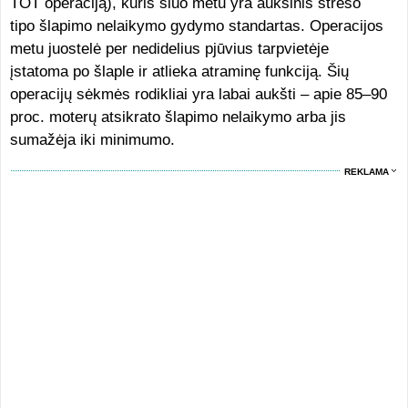
TOT operaciją), kuris šiuo metu yra auksinis streso
tipo šlapimo nelaikymo gydymo standartas. Operacijos
metu juostelė per nedidelius pjūvius tarpvietėje
įstatoma po šlaple ir atlieka atraminę funkciją. Šių
operacijų sėkmės rodikliai yra labai aukšti – apie 85–90
proc. moterų atsikrato šlapimo nelaikymo arba jis
sumažėja iki minimumo.
REKLAMA