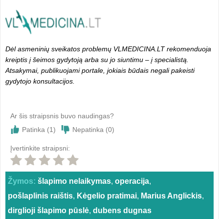
Dėl asmeninių sveikatos problemų VLMEDICINA.LT rekomenduoja
kreiptis į šeimos gydytoją arba su jo siuntimu – į specialistą.
Atsakymai, publikuojami portale, jokiais būdais negali pakeisti
gydytojo konsultacijos.
Ar šis straipsnis buvo naudingas?
Patinka (
1
)
Nepatinka (
0
)
Įvertinkite straipsni:
Žymos:
šlapimo nelaikymas
,
operacija
,
pošlaplinis raištis
,
Kėgelio pratimai
,
Marius Anglickis
,
dirglioji šlapimo pūslė
,
dubens dugnas