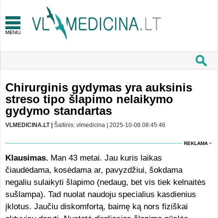
Chirurginis gydymas yra auksinis
streso tipo šlapimo nelaikymo
gydymo standartas
VLMEDICINA.LT |
Šaltinis: vlmedicina | 2025-10-08 08:45:46
REKLAMA
Klausimas.
Man 43 metai. Jau kuris laikas
čiaudėdama, kosėdama ar, pavyzdžiui, šokdama
negaliu sulaikyti šlapimo (nedaug, bet vis tiek kelnaitės
sušlampa). Tad nuolat naudoju specialius kasdienius
įklotus. Jaučiu diskomfortą, baimę ką nors fiziškai