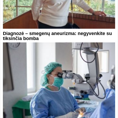
Diagnozė – smegenų aneurizma: negyvenkite su
tiksinčia bomba