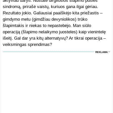
aktyviau daryti. Nustatė dirgliosios šlapimo pūslės
sindromą, prirašė vaistų, kuriuos gana ilgai gėriau.
Rezultato jokio. Galiausiai paaiškėjo kita priežastis –
gimdymo metu (gimdžiau devyniolikos) trūko
šlapimtakis ir niekas to nepastebėjo. Man siūlo
operaciją (šlapimo nelaikymo juosteles) kaip vienintelę
išeitį. Gal dar yra kitų alternatyvų? Ar tikrai operacija –
veiksmingas sprendimas?
REKLAMA