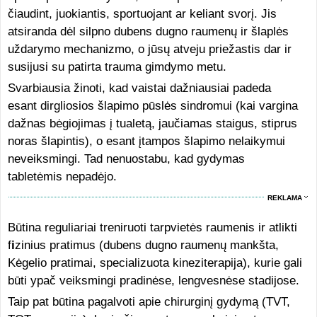
čiaudint, juokiantis, sportuojant ar keliant svorį. Jis
atsiranda dėl silpno dubens dugno raumenų ir šlaplės
uždarymo mechanizmo, o jūsų atveju priežastis dar ir
susijusi su patirta trauma gimdymo metu.
Svarbiausia žinoti, kad vaistai dažniausiai padeda
esant dirgliosios šlapimo pūslės sindromui (kai vargina
dažnas bėgiojimas į tualetą, jaučiamas staigus, stiprus
noras šlapintis), o esant įtampos šlapimo nelaikymui
neveiksmingi. Tad nenuostabu, kad gydymas
tabletėmis nepadėjo.
REKLAMA
Būtina reguliariai treniruoti tarpvietės raumenis ir atlikti
f
i
zinius pratimus (dubens dugno raumenų mankšta,
Kėgelio pratimai, specializuota kineziterapija), kurie gali
būti ypač veiksmingi pradinėse, lengvesnėse stadijose.
Taip pat būtina pagalvoti apie chirurginį gydymą (TVT,