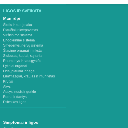
LIGOS IR SVEIKATA
Man rūpi
Širdis ir kraujotaka
Plaučiai ir kvėpavimas
Virškinimo sistema
Endokrininė sistema
Smegenys, nervų sistema
Šlapimo organai ir inkstai
Stuburas, kaulai, sąnariai
Raumenys ir sausgyslės
Lytiniai organai
Oda, plaukai ir nagai
Limfmazgiai, kraujas ir imunitetas
Krūtys
Akys
Ausys, nosis ir gerklė
Burna ir dantys
Psichikos ligos
Simptomai ir ligos