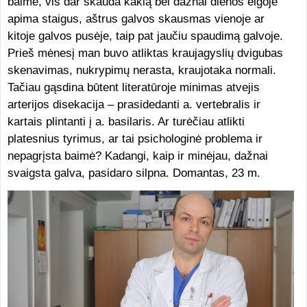
baimė, vis dar skauda kaklą bei dažnai dienos eigoje
apima staigus, aštrus galvos skausmas vienoje ar
kitoje galvos pusėje, taip pat jaučiu spaudimą galvoje.
Prieš mėnesį man buvo atliktas kraujagyslių dvigubas
skenavimas, nukrypimų nerasta, kraujotaka normali.
Tačiau gąsdina būtent literatūroje minimas atvejis
arterijos disekacija – prasidedanti a. vertebralis ir
kartais plintanti į a. basilaris. Ar turėčiau atlikti
platesnius tyrimus, ar tai psichologinė problema ir
nepagrįsta baimė? Kadangi, kaip ir minėjau, dažnai
svaigsta galva, pasidaro silpna. Domantas, 23 m.