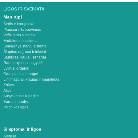
LIGOS IR SVEIKATA
Man rūpi
Širdis ir kraujotaka
Plaučiai ir kvėpavimas
Virškinimo sistema
Endokrininė sistema
Smegenys, nervų sistema
Šlapimo organai ir inkstai
Stuburas, kaulai, sąnariai
Raumenys ir sausgyslės
Lytiniai organai
Oda, plaukai ir nagai
Limfmazgiai, kraujas ir imunitetas
Krūtys
Akys
Ausys, nosis ir gerklė
Burna ir dantys
Psichikos ligos
Simptomai ir ligos
Alergija