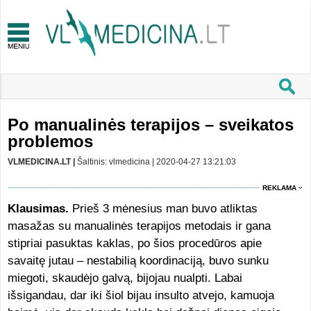
Po manualinės terapijos – sveikatos
problemos
VLMEDICINA.LT |
Šaltinis: vlmedicina | 2020-04-27 13:21:03
REKLAMA
Klausimas.
Prieš 3 mėnesius man buvo atliktas
masažas su manualinės terapijos metodais ir gana
stipriai pasuktas kaklas, po šios procedūros apie
savaitę jutau – nestabilią koordinaciją, buvo sunku
miegoti, skaudėjo galvą, bijojau nualpti. Labai
išsigandau, dar iki šiol bijau insulto atvejo, kamuoja