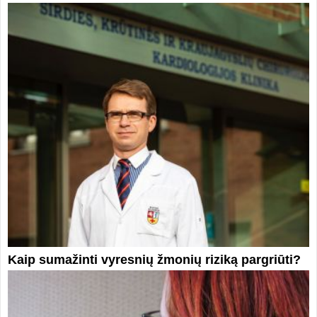
Kaip sumažinti vyresnių žmonių riziką pargriūti?