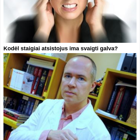
Kodėl staigiai atsistojus ima svaigti galva?