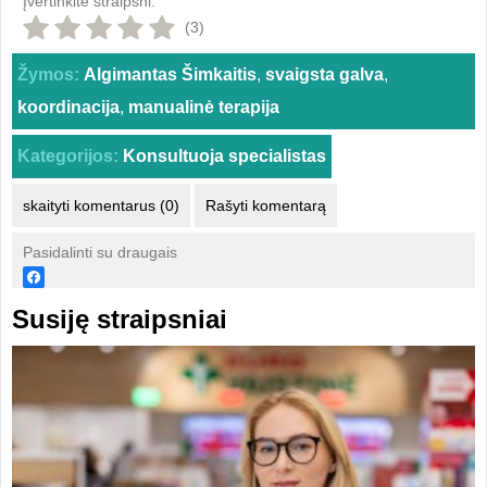
Įvertinkite straipsni:
(3)
Žymos:
Algimantas Šimkaitis
,
svaigsta galva
,
koordinacija
,
manualinė terapija
Kategorijos:
Konsultuoja specialistas
skaityti komentarus (0)
Rašyti komentarą
Pasidalinti su draugais
Susiję straipsniai