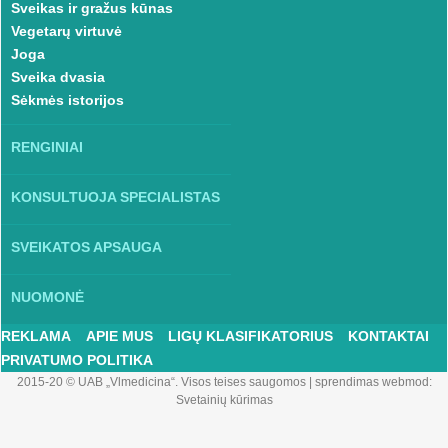
Sveikas ir gražus kūnas
Vegetarų virtuvė
Joga
Sveika dvasia
Sėkmės istorijos
RENGINIAI
KONSULTUOJA SPECIALISTAS
SVEIKATOS APSAUGA
NUOMONĖ
REKLAMA
APIE MUS
LIGŲ KLASIFIKATORIUS
KONTAKTAI
PRIVATUMO POLITIKA
2015-20 © UAB „Vlmedicina“. Visos teises saugomos
|
sprendimas webmod:
Svetainių kūrimas