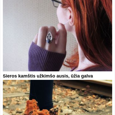
Sieros kamštis užkimšo ausis, ūžia galva