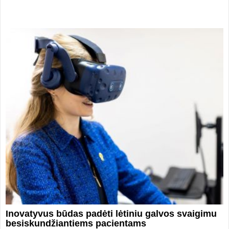
Inovatyvus būdas padėti lėtiniu galvos svaigimu
besiskundžiantiems pacientams