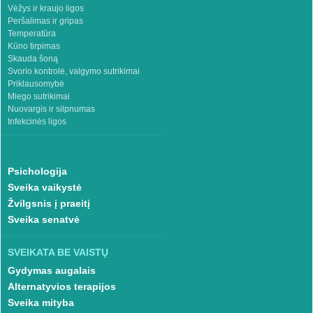
Vėžys ir kraujo ligos
Peršalimas ir gripas
Temperatūra
Kūno tirpimas
Skauda šoną
Svorio kontrolė, valgymo sutrikimai
Priklausomybė
Miego sutrikimai
Nuovargis ir silpnumas
Infekcinės ligos
Psichologija
Sveika vaikystė
Žvilgsnis į praeitį
Sveika senatvė
SVEIKATA BE VAISTŲ
Gydymas augalais
Alternatyvios terapijos
Sveika mityba