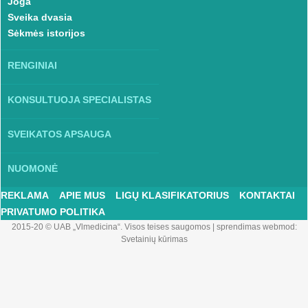
Joga
Sveika dvasia
Sėkmės istorijos
RENGINIAI
KONSULTUOJA SPECIALISTAS
SVEIKATOS APSAUGA
NUOMONĖ
REKLAMA
APIE MUS
LIGŲ KLASIFIKATORIUS
KONTAKTAI
PRIVATUMO POLITIKA
2015-20 © UAB „Vlmedicina“. Visos teises saugomos
|
sprendimas webmod:
Svetainių kūrimas