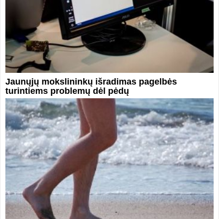
Jaunųjų mokslininkų išradimas pagelbės
turintiems problemų dėl pėdų