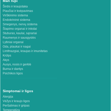
Man rūpi
Širdis ir kraujotaka
Plaučiai ir kvėpavimas
Virškinimo sistema
Endokrininė sistema
Smegenys, nervų sistema
Šlapimo organai ir inkstai
Stuburas, kaulai, sąnariai
Raumenys ir sausgyslės
Lytiniai organai
Oda, plaukai ir nagai
Limfmazgiai, kraujas ir imunitetas
Krūtys
Akys
Ausys, nosis ir gerklė
Burna ir dantys
Psichikos ligos
Simptomai ir ligos
Alergija
Vėžys ir kraujo ligos
Peršalimas ir gripas
Temperatūra