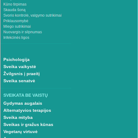
Kūno tirpimas
Skauda šoną
Svorio kontrolė, valgymo sutrikimai
Priklausomybė
Miego sutrikimai
Nuovargis ir silpnumas
Infekcinės ligos
Psichologija
Sveika vaikystė
Žvilgsnis į praeitį
Sveika senatvė
SVEIKATA BE VAISTŲ
Gydymas augalais
Alternatyvios terapijos
Sveika mityba
Sveikas ir gražus kūnas
Vegetarų virtuvė