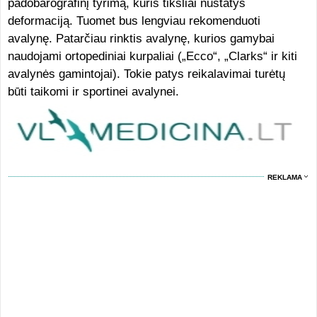
padobarografinį tyrimą, kuris tiksliai nustatys
deformaciją. Tuomet bus lengviau rekomenduoti
avalynę. Patarčiau rinktis avalynę, kurios gamybai
naudojami ortopediniai kurpaliai („Ecco“, „Clarks“ ir kiti
avalynės gamintojai). Tokie patys reikalavimai turėtų
būti taikomi ir sportinei avalynei.
REKLAMA