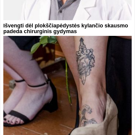
Išvengti dėl plokščiapėdystės kylančio skausmo
padeda chirurginis gydymas