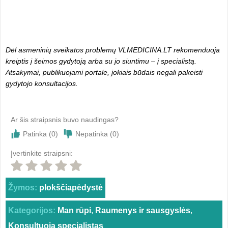
Dėl asmeninių sveikatos problemų VLMEDICINA.LT rekomenduoja
kreiptis į šeimos gydytoją arba su jo siuntimu – į specialistą.
Atsakymai, publikuojami portale, jokiais būdais negali pakeisti
gydytojo konsultacijos.
Ar šis straipsnis buvo naudingas?
Patinka (
0
)
Nepatinka (
0
)
Įvertinkite straipsni:
Žymos:
plokščiapėdystė
Kategorijos:
Man rūpi
,
Raumenys ir sausgyslės
,
Konsultuoja specialistas