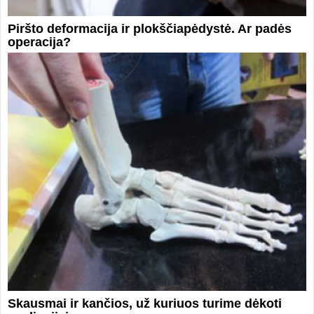
Piršto deformacija ir plokščiapėdystė. Ar padės
operacija?
Skausmai ir kančios, už kuriuos turime dėkoti