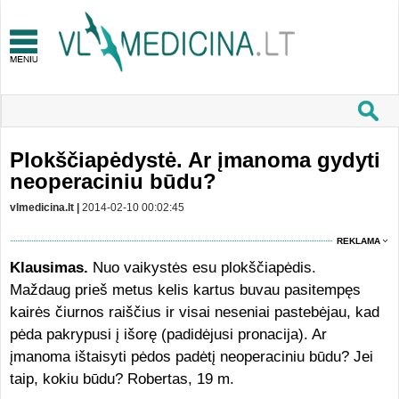
Plokščiapėdystė. Ar įmanoma gydyti
neoperaciniu būdu?
vlmedicina.lt |
2014-02-10 00:02:45
REKLAMA
Klausimas.
Nuo vaikystės esu plokščiapėdis.
Maždaug prieš metus kelis kartus buvau pasitempęs
kairės čiurnos raiščius ir visai neseniai pastebėjau, kad
pėda pakrypusi į išorę (padidėjusi pronacija). Ar
įmanoma ištaisyti pėdos padėtį neoperaciniu būdu? Jei
taip, kokiu būdu? Robertas, 19 m.