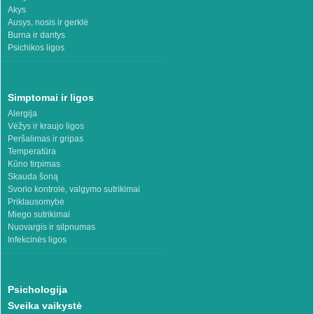
Akys
Ausys, nosis ir gerklė
Burna ir dantys
Psichikos ligos
Simptomai ir ligos
Alergija
Vėžys ir kraujo ligos
Peršalimas ir gripas
Temperatūra
Kūno tirpimas
Skauda šoną
Svorio kontrolė, valgymo sutrikimai
Priklausomybė
Miego sutrikimai
Nuovargis ir silpnumas
Infekcinės ligos
Psichologija
Sveika vaikystė