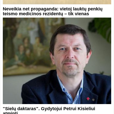
Neveikia net propaganda: vietoj lauktų penkių
teismo medicinos rezidentų – tik vienas
"Sielų daktaras". Gydytojui Petrui Kisieliui
atminti