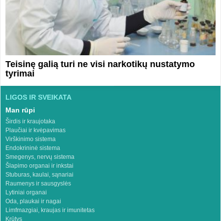
Teisinę galią turi ne visi narkotikų nustatymo
tyrimai
LIGOS IR SVEIKATA
Man rūpi
Širdis ir kraujotaka
Plaučiai ir kvėpavimas
Virškinimo sistema
Endokrininė sistema
Smegenys, nervų sistema
Šlapimo organai ir inkstai
Stuburas, kaulai, sąnariai
Raumenys ir sausgyslės
Lytiniai organai
Oda, plaukai ir nagai
Limfmazgiai, kraujas ir imunitetas
Krūtys