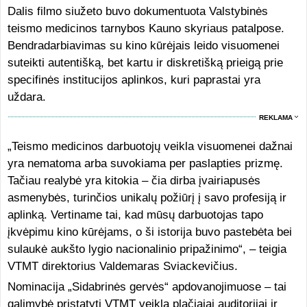
Dalis filmo siužeto buvo dokumentuota Valstybinės
teismo medicinos tarnybos Kauno skyriaus patalpose.
Bendradarbiavimas su kino kūrėjais leido visuomenei
suteikti autentišką, bet kartu ir diskretišką prieigą prie
specifinės institucijos aplinkos, kuri paprastai yra
uždara.
REKLAMA
„Teismo medicinos darbuotojų veikla visuomenei dažnai
yra nematoma arba suvokiama per paslapties prizmę.
Tačiau realybė yra kitokia – čia dirba įvairiapusės
asmenybės, turinčios unikalų požiūrį į savo profesiją ir
aplinką. Vertiname tai, kad mūsų darbuotojas tapo
įkvėpimu kino kūrėjams, o ši istorija buvo pastebėta bei
sulaukė aukšto lygio nacionalinio pripažinimo“, – teigia
VTMT direktorius Valdemaras Sviackevičius.
Nominacija „Sidabrinės gervės“ apdovanojimuose – tai
galimybė pristatyti VTMT veiklą plačiajai auditorijai ir