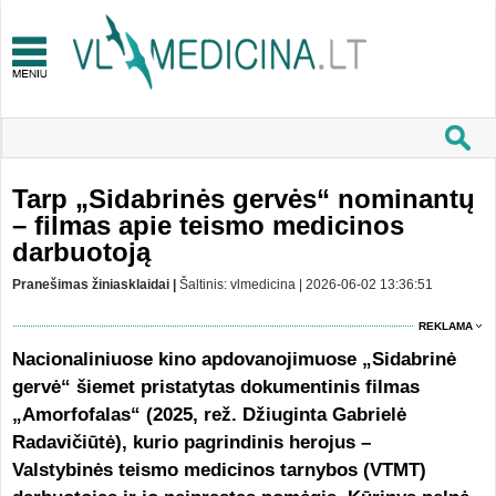
Tarp „Sidabrinės gervės“ nominantų
– filmas apie teismo medicinos
darbuotoją
Pranešimas žiniasklaidai |
Šaltinis: vlmedicina | 2026-06-02 13:36:51
REKLAMA
Nacionaliniuose kino apdovanojimuose „Sidabrinė
gervė“ šiemet pristatytas dokumentinis filmas
„Amorfofalas“ (2025, rež. Džiuginta Gabrielė
Radavičiūtė), kurio pagrindinis herojus –
Valstybinės teismo medicinos tarnybos (VTMT)