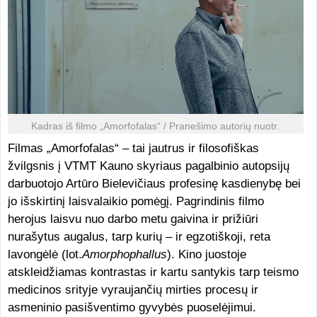
Kadras iš filmo „Amorfofalas“ / Pranešimo autorių nuotr.
Filmas „Amorfofalas“ – tai jautrus ir filosofiškas
žvilgsnis į VTMT Kauno skyriaus pagalbinio autopsijų
darbuotojo Artūro Bielevičiaus profesinę kasdienybę bei
jo išskirtinį laisvalaikio pomėgį. Pagrindinis filmo
herojus laisvu nuo darbo metu gaivina ir prižiūri
nurašytus augalus, tarp kurių – ir egzotiškoji, reta
lavongėlė (lot.
Amorphophallus
). Kino juostoje
atskleidžiamas kontrastas ir kartu santykis tarp teismo
medicinos srityje vyraujančių mirties procesų ir
asmeninio pasišventimo gyvybės puoselėjimui.