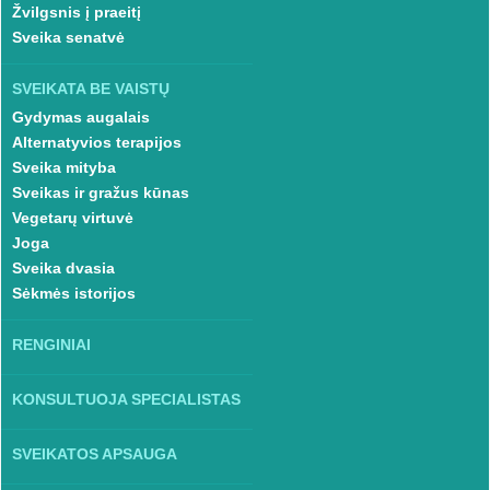
Žvilgsnis į praeitį
Sveika senatvė
SVEIKATA BE VAISTŲ
Gydymas augalais
Alternatyvios terapijos
Sveika mityba
Sveikas ir gražus kūnas
Vegetarų virtuvė
Joga
Sveika dvasia
Sėkmės istorijos
RENGINIAI
KONSULTUOJA SPECIALISTAS
SVEIKATOS APSAUGA