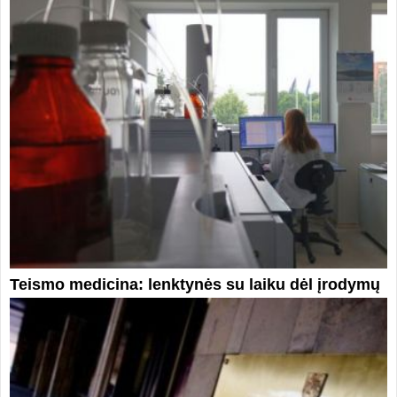
Teismo medicina: lenktynės su laiku dėl įrodymų