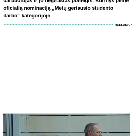
darbuotojas ir jo neįprastas pomėgis. Kūrinys pelnė
oficialią nominaciją „Metų geriausio studento
darbo“ kategorijoje.
REKLAMA