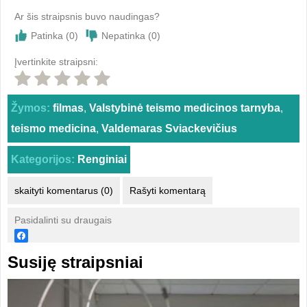
Ar šis straipsnis buvo naudingas?
Patinka (
0
)
Nepatinka (
0
)
Įvertinkite straipsni:
Žymos:
filmas
,
Valstybinė teismo medicinos tarnyba
,
teismo medicina
,
Valdemaras Sviackevičius
Kategorijos:
Renginiai
skaityti komentarus (0)
Rašyti komentarą
Pasidalinti su draugais
Susiję straipsniai