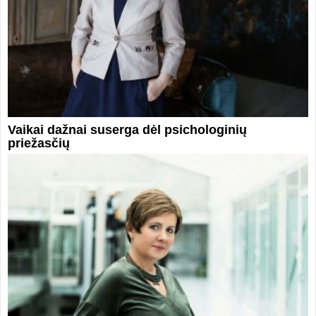
Vaikai dažnai suserga dėl psichologinių
priežasčių