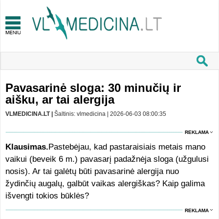
Pavasarinė sloga: 30 minučių ir
aišku, ar tai alergija
VLMEDICINA.LT |
Šaltinis: vlmedicina | 2026-06-03 08:00:35
REKLAMA
Klausimas.
Pastebėjau, kad pastaraisiais metais mano
vaikui (beveik 6 m.) pavasarį padažnėja sloga (užgulusi
nosis). Ar tai galėtų būti pavasarinė alergija nuo
žydinčių augalų, galbūt vaikas alergiškas? Kaip galima
išvengti tokios būklės?
REKLAMA