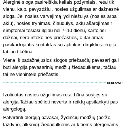
Alerginė sloga pasireiškia keliais požymiais, retai tik
vienu, kaip, pavyzdžiui, nosies užgulimas ar dažnesnė
sloga. Jei nosies varvėjimą lydi niežulys (nosies arba
akių), nosies trynimas, čiaudulys, akių ašarojimasir
simptomai tęsiasi ilgiau nei 7–10 dienų, kartojasi
dažnai, nėra infekcinės priežasties, o įtariamas
pasikartojantis kontaktas su aplinkos dirgikliu,alergija
labiau tikėtina.
Viena iš padažnėjusios slogos priežasčių pavasarį gali
būti alergija pavasarinių medžių žiedadulkėms, tačiau
tai ne vienintelė priežastis.
REKLAMA
Izoliuotas nosies užgulimas retai būna susijęs su
alergija.Tačiau spėlioti neverta ir reiktų apsilankyti pas
alergologą.
Patvirtinti alergiją pavasarį žydinčių medžių (beržo,
lazdyno, alksnio) žiedadulkėms ar kitiems alergenams