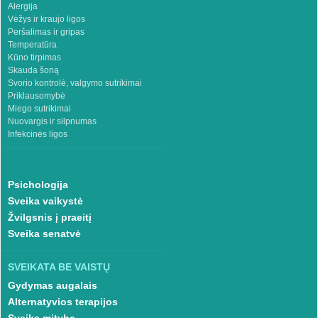
Alergija
Vėžys ir kraujo ligos
Peršalimas ir gripas
Temperatūra
Kūno tirpimas
Skauda šoną
Svorio kontrolė, valgymo sutrikimai
Priklausomybė
Miego sutrikimai
Nuovargis ir silpnumas
Infekcinės ligos
Psichologija
Sveika vaikystė
Žvilgsnis į praeitį
Sveika senatvė
SVEIKATA BE VAISTŲ
Gydymas augalais
Alternatyvios terapijos