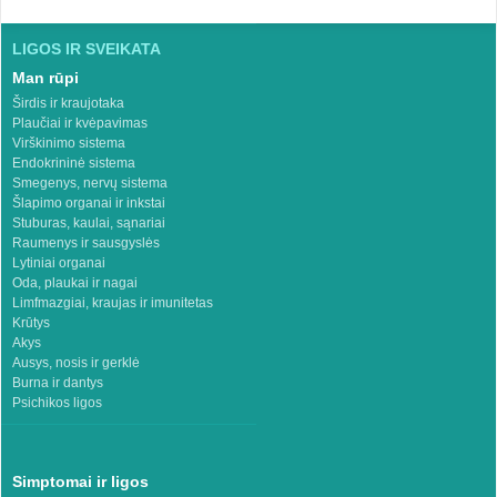
LIGOS IR SVEIKATA
Man rūpi
Širdis ir kraujotaka
Plaučiai ir kvėpavimas
Virškinimo sistema
Endokrininė sistema
Smegenys, nervų sistema
Šlapimo organai ir inkstai
Stuburas, kaulai, sąnariai
Raumenys ir sausgyslės
Lytiniai organai
Oda, plaukai ir nagai
Limfmazgiai, kraujas ir imunitetas
Krūtys
Akys
Ausys, nosis ir gerklė
Burna ir dantys
Psichikos ligos
Simptomai ir ligos