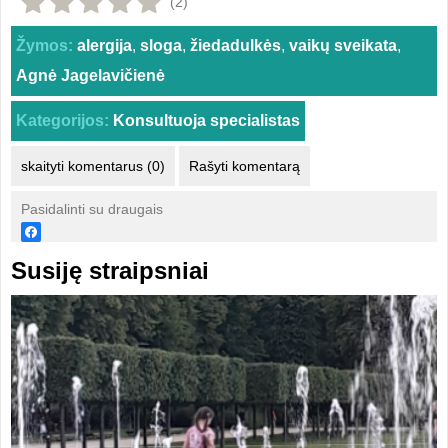
(2)
Žymos:
alergija
,
sloga
,
žiedadulkės
,
vaikų sveikata
,
Agnė Jagelavičienė
Kategorijos:
Konsultuoja specialistas
skaityti komentarus (0)
Rašyti komentarą
Pasidalinti su draugais
Susiję straipsniai