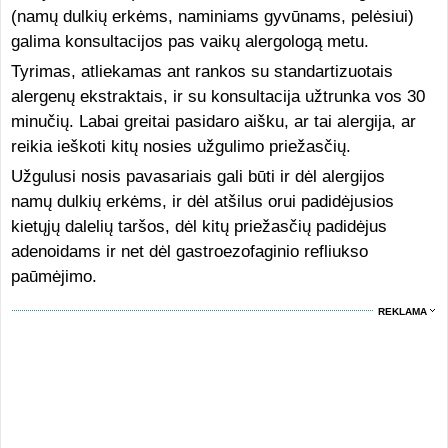
(namų dulkių erkėms, naminiams gyvūnams, pelėsiui)
galima konsultacijos pas vaikų alergologą metu.
Tyrimas, atliekamas ant rankos su standartizuotais
alergenų ekstraktais, ir su konsultacija užtrunka vos 30
minučių. Labai greitai pasidaro aišku, ar tai alergija, ar
reikia ieškoti kitų nosies užgulimo priežasčių.
Užgulusi nosis pavasariais gali būti ir dėl alergijos
namų dulkių erkėms, ir dėl atšilus orui padidėjusios
kietųjų dalelių taršos, dėl kitų priežasčių padidėjus
adenoidams ir net dėl gastroezofaginio refliukso
paūmėjimo.
REKLAMA