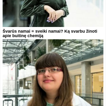
Švarūs namai = sveiki namai? Ką svarbu žinoti
apie buitinę chemiją