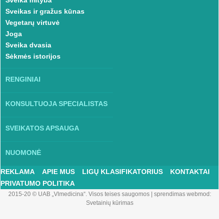
Sveika mityba
Sveikas ir gražus kūnas
Vegetarų virtuvė
Joga
Sveika dvasia
Sėkmės istorijos
RENGINIAI
KONSULTUOJA SPECIALISTAS
SVEIKATOS APSAUGA
NUOMONĖ
REKLAMA
APIE MUS
LIGŲ KLASIFIKATORIUS
KONTAKTAI
PRIVATUMO POLITIKA
2015-20 © UAB „Vlmedicina“. Visos teises saugomos
|
sprendimas webmod:
Svetainių kūrimas