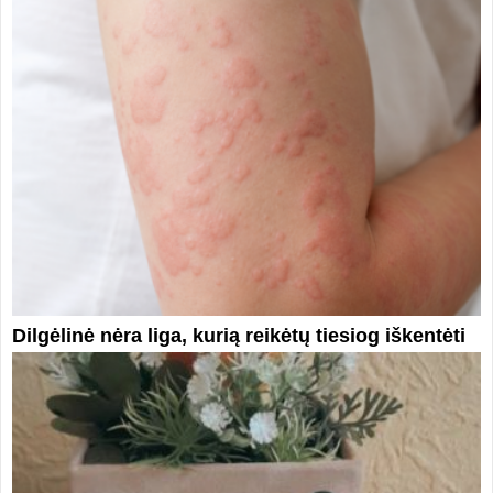
Dilgėlinė nėra liga, kurią reikėtų tiesiog iškentėti