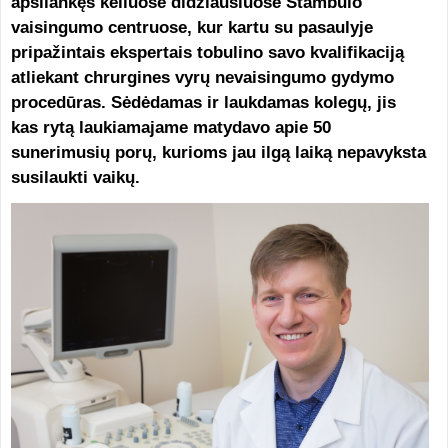
apsilankęs keliuose didžiausiuose Stambulo
vaisingumo centruose, kur kartu su pasaulyje
pripažintais ekspertais tobulino savo kvalifikaciją
atliekant chrurgines vyrų nevaisingumo gydymo
procedūras. Sėdėdamas ir laukdamas kolegų, jis
kas rytą laukiamajame matydavo apie 50
sunerimusių porų, kurioms jau ilgą laiką nepavyksta
susilaukti vaikų.