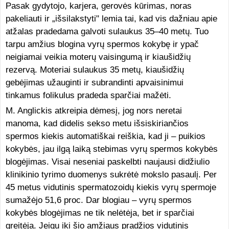
Pasak gydytojo, karjera, gerovės kūrimas, noras
pakeliauti ir „išsilakstyti" lemia tai, kad vis dažniau apie
atžalas pradedama galvoti sulaukus 35–40 metų. Tuo
tarpu amžius blogina vyrų spermos kokybę ir ypač
neigiamai veikia moterų vaisingumą ir kiaušidžių
rezervą. Moteriai sulaukus 35 metų, kiaušidžių
gebėjimas užauginti ir subrandinti apvaisinimui
tinkamus folikulus pradeda sparčiai mažėti.
M. Anglickis atkreipia dėmesį, jog nors neretai
manoma, kad didelis sekso metu išsiskiriančios
spermos kiekis automatiškai reiškia, kad ji – puikios
kokybės, jau ilgą laiką stebimas vyrų spermos kokybės
blogėjimas. Visai neseniai paskelbti naujausi didžiulio
klinikinio tyrimo duomenys sukrėtė mokslo pasaulį. Per
45 metus vidutinis spermatozoidų kiekis vyrų spermoje
sumažėjo 51,6 proc. Dar blogiau – vyrų spermos
kokybės blogėjimas ne tik nelėtėja, bet ir sparčiai
greitėja. Jeigu iki šio amžiaus pradžios vidutinis