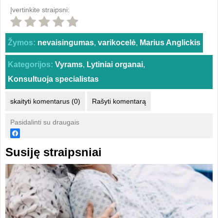
Įvertinkite straipsni:
Žymos:
nevaisingumas
,
varikocelė
,
Marius Anglickis
Kategorijos:
Vyrams
,
Lytiniai organai
,
Konsultuoja specialistas
skaityti komentarus (0)
Rašyti komentarą
Pasidalinti su draugais
Susiję straipsniai