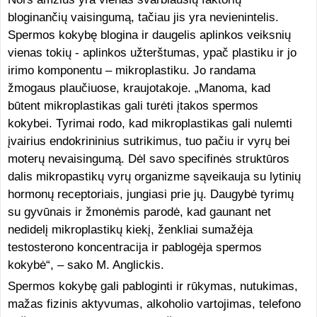
bloginančių vaisingumą, tačiau jis yra nevienintelis.
Spermos kokybę blogina ir daugelis aplinkos veiksnių
vienas tokių - aplinkos užterštumas, ypač plastiku ir jo
irimo komponentu – mikroplastiku. Jo randama
žmogaus plaučiuose, kraujotakoje. „Manoma, kad
būtent mikroplastikas gali turėti įtakos spermos
kokybei. Tyrimai rodo, kad mikroplastikas gali nulemti
įvairius endokrininius sutrikimus, tuo pačiu ir vyrų bei
moterų nevaisingumą. Dėl savo specifinės struktūros
dalis mikropastikų vyrų organizme sąveikauja su lytinių
hormonų receptoriais, jungiasi prie jų. Daugybė tyrimų
su gyvūnais ir žmonėmis parodė, kad gaunant net
nedidelį mikroplastikų kiekį, ženkliai sumažėja
testosterono koncentracija ir pablogėja spermos
kokybė“, – sako M. Anglickis.
Spermos kokybę gali pabloginti ir rūkymas, nutukimas,
mažas fizinis aktyvumas, alkoholio vartojimas, telefono