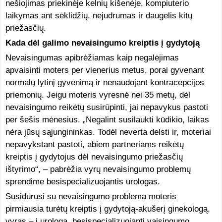
nešiojimas priekinėje kelnių kišenėje, kompiuterio
laikymas ant sėklidžių, nejudrumas ir daugelis kitų
priežasčių.
Kada dėl galimo nevaisingumo kreiptis į gydytoją
Nevaisingumas apibrėžiamas kaip negalėjimas
apvaisinti moters per vienerius metus, porai gyvenant
normalų lytinį gyvenimą ir nenaudojant kontracepcijos
priemonių. Jeigu moteris vyresnė nei 35 metų, dėl
nevaisingumo reikėtų susirūpinti, jai nepavykus pastoti
per šešis mėnesius. „Negalint susilaukti kūdikio, laikas
nėra jūsų sąjungininkas. Todėl neverta delsti ir, moteriai
nepavykstant pastoti, abiem partneriams reikėtų
kreiptis į gydytojus dėl nevaisingumo priežasčių
ištyrimo“, – pabrėžia vyrų nevaisingumo problemų
sprendime besispecializuojantis urologas.
Susidūrusi su nevaisingumo problema moteris
pirmiausia turėtų kreiptis į gydytoją-akušerį ginekologą,
vyras – į urologą, besispecializuojantį vaisingumo