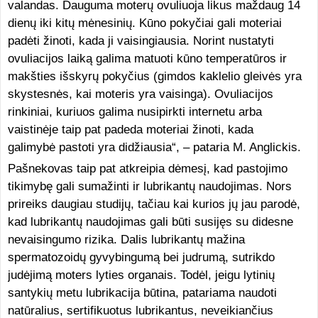
valandas. Dauguma moterų ovuliuoja likus maždaug 14
dienų iki kitų mėnesinių. Kūno pokyčiai gali moteriai
padėti žinoti, kada ji vaisingiausia. Norint nustatyti
ovuliacijos laiką galima matuoti kūno temperatūros ir
makšties išskyrų pokyčius (gimdos kaklelio gleivės yra
skystesnės, kai moteris yra vaisinga). Ovuliacijos
rinkiniai, kuriuos galima nusipirkti internetu arba
vaistinėje taip pat padeda moteriai žinoti, kada
galimybė pastoti yra didžiausia“, – pataria M. Anglickis.
Pašnekovas taip pat atkreipia dėmesį, kad pastojimo
tikimybę gali sumažinti ir lubrikantų naudojimas. Nors
prireiks daugiau studijų, tačiau kai kurios jų jau parodė,
kad lubrikantų naudojimas gali būti susijęs su didesne
nevaisingumo rizika. Dalis lubrikantų mažina
spermatozoidų gyvybingumą bei judrumą, sutrikdo
judėjimą moters lyties organais. Todėl, jeigu lytinių
santykių metu lubrikacija būtina, patariama naudoti
natūralius, sertifikuotus lubrikantus, neveikiančius