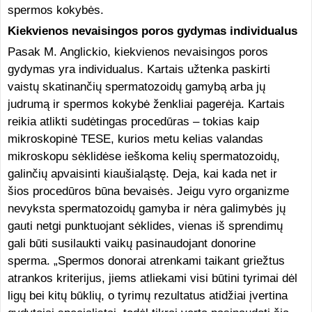
spermos kokybės.
Kiekvienos nevaisingos poros gydymas individualus
Pasak M. Anglickio, kiekvienos nevaisingos poros
gydymas yra individualus. Kartais užtenka paskirti
vaistų skatinančių spermatozoidų gamybą arba jų
judrumą ir spermos kokybė ženkliai pagerėja. Kartais
reikia atlikti sudėtingas procedūras – tokias kaip
mikroskopinė TESE, kurios metu kelias valandas
mikroskopu sėklidėse ieškoma kelių spermatozoidų,
galinčių apvaisinti kiaušialąstę. Deja, kai kada net ir
šios procedūros būna bevaisės. Jeigu vyro organizme
nevyksta spermatozoidų gamyba ir nėra galimybės jų
gauti netgi punktuojant sėklides, vienas iš sprendimų
gali būti susilaukti vaikų pasinaudojant donorine
sperma. „Spermos donorai atrenkami taikant griežtus
atrankos kriterijus, jiems atliekami visi būtini tyrimai dėl
ligų bei kitų būklių, o tyrimų rezultatus atidžiai įvertina