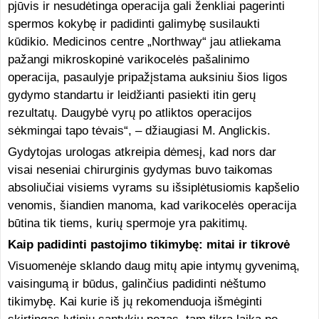
pjūvis ir nesudėtinga operacija gali ženkliai pagerinti
spermos kokybę ir padidinti galimybę susilaukti
kūdikio. Medicinos centre „Northway“ jau atliekama
pažangi mikroskopinė varikocelės pašalinimo
operacija, pasaulyje pripažįstama auksiniu šios ligos
gydymo standartu ir leidžianti pasiekti itin gerų
rezultatų. Daugybė vyrų po atliktos operacijos
sėkmingai tapo tėvais“, – džiaugiasi M. Anglickis.
Gydytojas urologas atkreipia dėmesį, kad nors dar
visai neseniai chirurginis gydymas buvo taikomas
absoliučiai visiems vyrams su išsiplėtusiomis kapšelio
venomis, šiandien manoma, kad varikocelės operacija
būtina tik tiems, kurių spermoje yra pakitimų.
Kaip padidinti pastojimo tikimybę: mitai ir tikrovė
Visuomenėje sklando daug mitų apie intymų gyvenimą,
vaisingumą ir būdus, galinčius padidinti nėštumo
tikimybę. Kai kurie iš jų rekomenduoja išmėginti