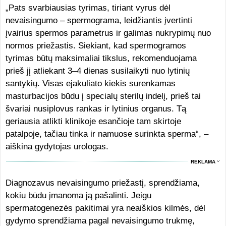
„Pats svarbiausias tyrimas, tiriant vyrus dėl
nevaisingumo – spermograma, leidžiantis įvertinti
įvairius spermos parametrus ir galimas nukrypimų nuo
normos priežastis. Siekiant, kad spermogramos
tyrimas būtų maksimaliai tikslus, rekomenduojama
prieš jį atliekant 3–4 dienas susilaikyti nuo lytinių
santykių. Visas ejakuliato kiekis surenkamas
masturbacijos būdu į specialų sterilų indelį, prieš tai
švariai nusiplovus rankas ir lytinius organus. Tą
geriausia atlikti klinikoje esančioje tam skirtoje
patalpoje, tačiau tinka ir namuose surinkta sperma“, –
aiškina gydytojas urologas.
REKLAMA
Diagnozavus nevaisingumo priežastį, sprendžiama,
kokiu būdu įmanoma ją pašalinti. Jeigu
spermatogenezės pakitimai yra neaiškios kilmės, dėl
gydymo sprendžiama pagal nevaisingumo trukmę,