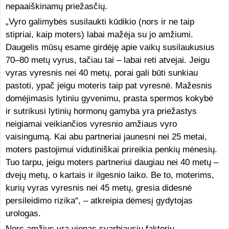
nepaaiškinamų priežasčių.
„Vyro galimybės susilaukti kūdikio (nors ir ne taip
stipriai, kaip moters) labai mažėja su jo amžiumi.
Daugelis mūsų esame girdėję apie vaikų susilaukusius
70–80 metų vyrus, tačiau tai – labai reti atvejai. Jeigu
vyras vyresnis nei 40 metų, porai gali būti sunkiau
pastoti, ypač jeigu moteris taip pat vyresnė. Mažesnis
domėjimasis lytiniu gyvenimu, prasta spermos kokybė
ir sutrikusi lytinių hormonų gamyba yra priežastys
neigiamai veikiančios vyresnio amžiaus vyro
vaisingumą. Kai abu partneriai jaunesni nei 25 metai,
moters pastojimui vidutiniškai prireikia penkių mėnesių.
Tuo tarpu, jeigu moters partneriui daugiau nei 40 metų –
dvejų metų, o kartais ir ilgesnio laiko. Be to, moterims,
kurių vyras vyresnis nei 45 metų, gresia didesnė
persileidimo rizika“, – atkreipia dėmesį gydytojas
urologas.
Nors amžius yra vienas svarbiausių faktorių