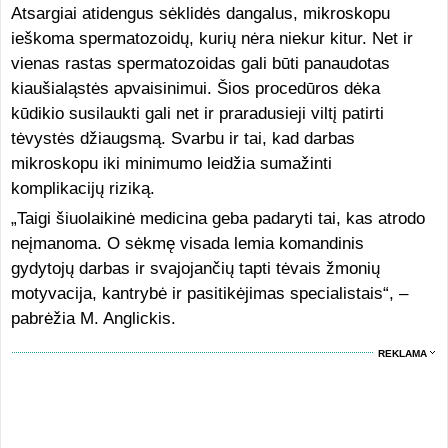
Atsargiai atidengus sėklidės dangalus, mikroskopu
ieškoma spermatozoidų, kurių nėra niekur kitur. Net ir
vienas rastas spermatozoidas gali būti panaudotas
kiaušialąstės apvaisinimui. Šios procedūros dėka
kūdikio susilaukti gali net ir praradusieji viltį patirti
tėvystės džiaugsmą. Svarbu ir tai, kad darbas
mikroskopu iki minimumo leidžia sumažinti
komplikacijų riziką.
„Taigi šiuolaikinė medicina geba padaryti tai, kas atrodo
neįmanoma. O sėkmę visada lemia komandinis
gydytojų darbas ir svajojančių tapti tėvais žmonių
motyvacija, kantrybė ir pasitikėjimas specialistais“, –
pabrėžia M. Anglickis.
REKLAMA