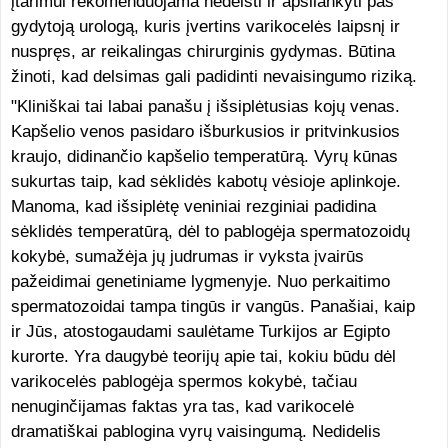
įtarimui rekomenduojama nedelsti ir apsilankyti pas
gydytoją urologą, kuris įvertins varikocelės laipsnį ir
nuspręs, ar reikalingas chirurginis gydymas. Būtina
žinoti, kad delsimas gali padidinti nevaisingumo riziką.
"Kliniškai tai labai panašu į išsiplėtusias kojų venas.
Kapšelio venos pasidaro išburkusios ir pritvinkusios
kraujo, didinančio kapšelio temperatūrą. Vyrų kūnas
sukurtas taip, kad sėklidės kabotų vėsioje aplinkoje.
Manoma, kad išsiplėtę veniniai rezginiai padidina
sėklidės temperatūrą, dėl to pablogėja spermatozoidų
kokybė, sumažėja jų judrumas ir vyksta įvairūs
pažeidimai genetiniame lygmenyje. Nuo perkaitimo
spermatozoidai tampa tingūs ir vangūs. Panašiai, kaip
ir Jūs, atostogaudami saulėtame Turkijos ar Egipto
kurorte. Yra daugybė teorijų apie tai, kokiu būdu dėl
varikocelės pablogėja spermos kokybė, tačiau
nenuginčijamas faktas yra tas, kad varikocelė
dramatiškai pablogina vyrų vaisingumą. Nedidelis