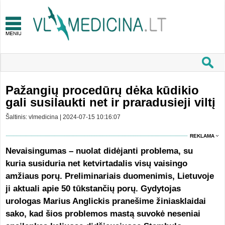
Pažangių procedūrų dėka kūdikio
gali susilaukti net ir praradusieji viltį
Šaltinis: vlmedicina | 2024-07-15 10:16:07
REKLAMA
Nevaisingumas – nuolat didėjanti problema, su
kuria susiduria net ketvirtadalis visų vaisingo
amžiaus porų. Preliminariais duomenimis, Lietuvoje
ji aktuali apie 50 tūkstančių porų. Gydytojas
urologas Marius Anglickis pranešime žiniasklaidai
sako, kad šios problemos mastą suvokė neseniai