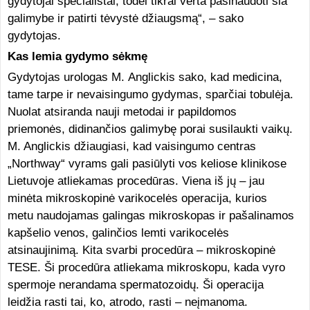
gydytojai specialistai, todėl tikrai verta pasinaudoti šia
galimybe ir patirti tėvystė džiaugsmą“, – sako
gydytojas.
Kas lemia gydymo sėkmę
Gydytojas urologas M. Anglickis sako, kad medicina,
tame tarpe ir nevaisingumo gydymas, sparčiai tobulėja.
Nuolat atsiranda nauji metodai ir papildomos
priemonės, didinančios galimybę porai susilaukti vaikų.
M. Anglickis džiaugiasi, kad vaisingumo centras
„Northway“ vyrams gali pasiūlyti vos keliose klinikose
Lietuvoje atliekamas procedūras. Viena iš jų – jau
minėta mikroskopinė varikocelės operacija, kurios
metu naudojamas galingas mikroskopas ir pašalinamos
kapšelio venos, galinčios lemti varikocelės
atsinaujinimą. Kita svarbi procedūra – mikroskopinė
TESE. Ši procedūra atliekama mikroskopu, kada vyro
spermoje nerandama spermatozoidų. Ši operacija
leidžia rasti tai, ko, atrodo, rasti – neįmanoma.