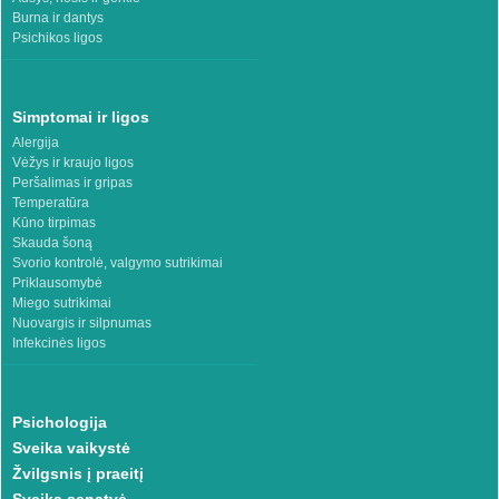
Burna ir dantys
Psichikos ligos
Simptomai ir ligos
Alergija
Vėžys ir kraujo ligos
Peršalimas ir gripas
Temperatūra
Kūno tirpimas
Skauda šoną
Svorio kontrolė, valgymo sutrikimai
Priklausomybė
Miego sutrikimai
Nuovargis ir silpnumas
Infekcinės ligos
Psichologija
Sveika vaikystė
Žvilgsnis į praeitį
Sveika senatvė