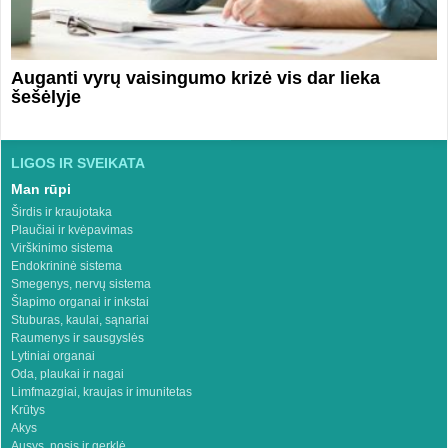
Auganti vyrų vaisingumo krizė vis dar lieka
šešėlyje
LIGOS IR SVEIKATA
Man rūpi
Širdis ir kraujotaka
Plaučiai ir kvėpavimas
Virškinimo sistema
Endokrininė sistema
Smegenys, nervų sistema
Šlapimo organai ir inkstai
Stuburas, kaulai, sąnariai
Raumenys ir sausgyslės
Lytiniai organai
Oda, plaukai ir nagai
Limfmazgiai, kraujas ir imunitetas
Krūtys
Akys
Ausys, nosis ir gerklė