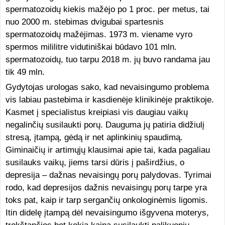
spermatozoidų kiekis mažėjo po 1 proc. per metus, tai
nuo 2000 m. stebimas dvigubai spartesnis
spermatozoidų mažėjimas. 1973 m. viename vyro
spermos mililitre vidutiniškai būdavo 101 mln.
spermatozoidų, tuo tarpu 2018 m. jų buvo randama jau
tik 49 mln.
Gydytojas urologas sako, kad nevaisingumo problema
vis labiau pastebima ir kasdienėje klinikinėje praktikoje.
Kasmet į specialistus kreipiasi vis daugiau vaikų
negalinčių susilaukti porų. Dauguma jų patiria didžiulį
stresą, įtampą, gėdą ir net aplinkinių spaudimą.
Giminaičių ir artimųjų klausimai apie tai, kada pagaliau
susilauks vaikų, jiems tarsi dūris į paširdžius, o
depresija – dažnas nevaisingų porų palydovas. Tyrimai
rodo, kad depresijos dažnis nevaisingų porų tarpe yra
toks pat, kaip ir tarp sergančių onkologinėmis ligomis.
Itin didelę įtampą dėl nevaisingumo išgyvena moterys,