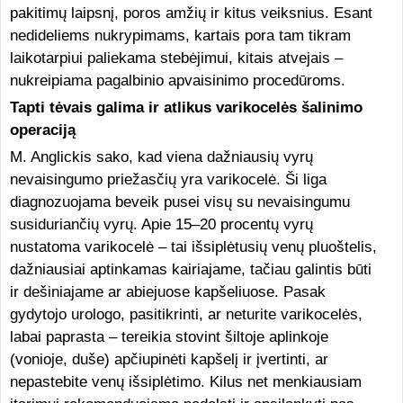
pakitimų laipsnį, poros amžių ir kitus veiksnius. Esant
nedideliems nukrypimams, kartais pora tam tikram
laikotarpiui paliekama stebėjimui, kitais atvejais –
nukreipiama pagalbinio apvaisinimo procedūroms.
Tapti tėvais galima ir atlikus varikocelės šalinimo
operaciją
M. Anglickis sako, kad viena dažniausių vyrų
nevaisingumo priežasčių yra varikocelė. Ši liga
diagnozuojama beveik pusei visų su nevaisingumu
susiduriančių vyrų. Apie 15–20 procentų vyrų
nustatoma varikocelė – tai išsiplėtusių venų pluoštelis,
dažniausiai aptinkamas kairiajame, tačiau galintis būti
ir dešiniajame ar abiejuose kapšeliuose. Pasak
gydytojo urologo, pasitikrinti, ar neturite varikocelės,
labai paprasta – tereikia stovint šiltoje aplinkoje
(vonioje, duše) apčiupinėti kapšelį ir įvertinti, ar
nepastebite venų išsiplėtimo. Kilus net menkiausiam