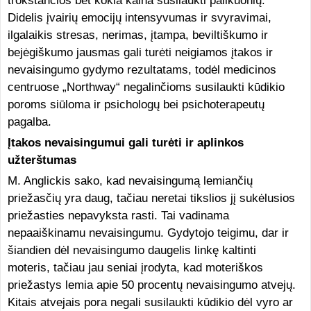
trokštančios bet kokia kaina susilaukti palikuonių.
Didelis įvairių emocijų intensyvumas ir svyravimai,
ilgalaikis stresas, nerimas, įtampa, beviltiškumo ir
bejėgiškumo jausmas gali turėti neigiamos įtakos ir
nevaisingumo gydymo rezultatams, todėl medicinos
centruose „Northway“ negalinčioms susilaukti kūdikio
poroms siūloma ir psichologų bei psichoterapeutų
pagalba.
Įtakos nevaisingumui gali turėti ir aplinkos
užterštumas
M. Anglickis sako, kad nevaisingumą lemiančių
priežasčių yra daug, tačiau neretai tikslios jį sukėlusios
priežasties nepavyksta rasti. Tai vadinama
nepaaiškinamu nevaisingumu. Gydytojo teigimu, dar ir
šiandien dėl nevaisingumo daugelis linkę kaltinti
moteris, tačiau jau seniai įrodyta, kad moteriškos
priežastys lemia apie 50 procentų nevaisingumo atvejų.
Kitais atvejais pora negali susilaukti kūdikio dėl vyro ar