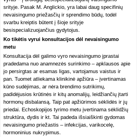
srityje. Pasak M. Anglickio, yra labai daug specifinių
nevaisingumo priežasčių ir sprendimo būdų, todėl
svarbu kreiptis būtent į šioje srityje
besispecializuojančius gydytojus.
Ko tikėtis vyrui konsultacijos dėl nevaisingumo
metu
Konsultacija dėl galimo vyro nevaisingumo įprastai
pradedama nuo anamnezės surinkimo – apklausos apie
jo persirgtas ar esamas ligas, vartojamus vaistus ir
pan. Tuomet atliekama klinikinė apžiūra – įvertinamas
kūno sudėjimas, ar nėra brendimo sutrikimų,
padidėjusios krūtinės ir kitų anomalijų, leidžiančių įtarti
hormonų disbalansą. Taip pat apžiūrimos sėklidės ir jų
priedai. Echoskopijos tyrimo metu įvertinama sėklidžių
struktūra, dydis ir kt. Tai padeda išsiaiškinti gydomas
nevaisingumo priežastis – infekcijas, varikocelę,
hormoninius nukrypimus.