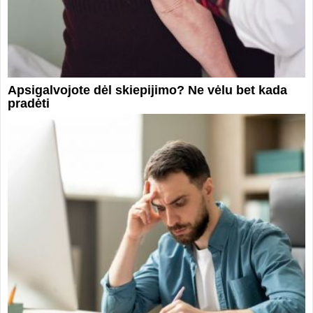
Apsigalvojote dėl skiepijimo? Ne vėlu bet kada
pradėti