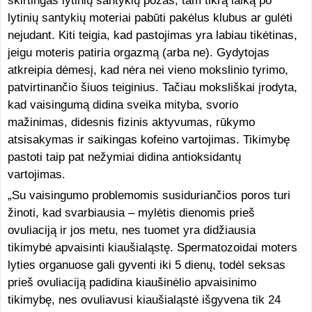
skirtingas lytinių santykių pozas, tam tikrą laiką po
lytinių santykių moteriai pabūti pakėlus klubus ar gulėti
nejudant. Kiti teigia, kad pastojimas yra labiau tikėtinas,
jeigu moteris patiria orgazmą (arba ne). Gydytojas
atkreipia dėmesį, kad nėra nei vieno mokslinio tyrimo,
patvirtinančio šiuos teiginius. Tačiau moksliškai įrodyta,
kad vaisingumą didina sveika mityba, svorio
mažinimas, didesnis fizinis aktyvumas, rūkymo
atsisakymas ir saikingas kofeino vartojimas. Tikimybę
pastoti taip pat nežymiai didina antioksidantų
vartojimas.
„Su vaisingumo problemomis susiduriančios poros turi
žinoti, kad svarbiausia – mylėtis dienomis prieš
ovuliaciją ir jos metu, nes tuomet yra didžiausia
tikimybė apvaisinti kiaušialąstę. Spermatozoidai moters
lyties organuose gali gyventi iki 5 dienų, todėl seksas
prieš ovuliaciją padidina kiaušinėlio apvaisinimo
tikimybę, nes ovuliavusi kiaušialąstė išgyvena tik 24