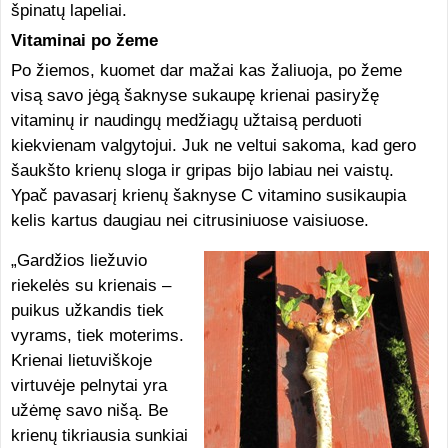
špinatų lapeliai.
Vitaminai po žeme
Po žiemos, kuomet dar mažai kas žaliuoja, po žeme
visą savo jėgą šaknyse sukaupę krienai pasiryžę
vitaminų ir naudingų medžiagų užtaisą perduoti
kiekvienam valgytojui. Juk ne veltui sakoma, kad gero
šaukšto krienų sloga ir gripas bijo labiau nei vaistų.
Ypač pavasarį krienų šaknyse C vitamino susikaupia
kelis kartus daugiau nei citrusiniuose vaisiuose.
„Gardžios liežuvio
riekelės su krienais –
puikus užkandis tiek
vyrams, tiek moterims.
Krienai lietuviškoje
virtuvėje pelnytai yra
užėmę savo nišą. Be
krienų tikriausia sunkiai