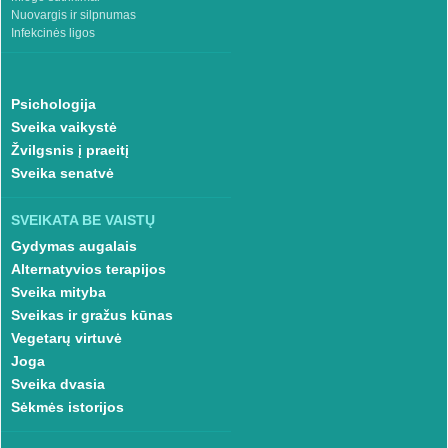
Nuovargis ir silpnumas
Infekcinės ligos
Psichologija
Sveika vaikystė
Žvilgsnis į praeitį
Sveika senatvė
SVEIKATA BE VAISTŲ
Gydymas augalais
Alternatyvios terapijos
Sveika mityba
Sveikas ir gražus kūnas
Vegetarų virtuvė
Joga
Sveika dvasia
Sėkmės istorijos