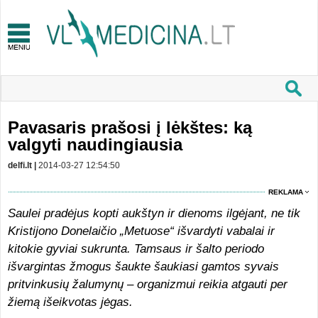
Pavasaris prašosi į lėkštes: ką
valgyti naudingiausia
delfi.lt |
2014-03-27 12:54:50
REKLAMA
Saulei pradėjus kopti aukštyn ir dienoms ilgėjant, ne tik
Kristijono Donelaičio „Metuose“ išvardyti vabalai ir
kitokie gyviai sukrunta. Tamsaus ir šalto periodo
išvargintas žmogus šaukte šaukiasi gamtos syvais
pritvinkusių žalumynų – organizmui reikia atgauti per
žiemą išeikvotas jėgas.