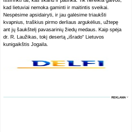
išsirinkti tai, kas skanu ir patinka. Tik nereikia galvoti,
kad lietuviai nemoka gaminti ir maitintis sveikai.
Nespėsime apsidairyti, ir jau galėsime triaukšti
kvapnius, traškius pirmo derliaus argukėlius, užtepę
ant jų šaukštelį pavasarinių žiedų medaus. Kaip spėja
dr. R. Laužikas, tokį desertą „išrado“ Lietuvos
kunigaikštis Jogaila.
REKLAMA