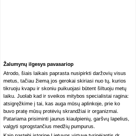
Žalumynų ilgesys pavasariop
Atrodo, šiais laikais paprasta nusipirkti daržovių visus
metus, tačiau žiemą jos gerokai skiriasi nuo tų, kurios
tikruoju kvapu ir skoniu puikuojasi būtent šiltuoju metų
laiku. Juolab kad ir sveikos mitybos specialistai ragina:
atsigręžkime į tai, kas auga mūsų aplinkoje, prie ko
buvo pratę mūsų protėvių skrandžiai ir organizmai.
Patariama prisiminti jaunus kiaulpienių, garšvų lapelius,
valgyti sprogstančius medžių pumpurus.
Kaip pastebi istorinę Lietuvos virtuvę tyrinėjantis dr.