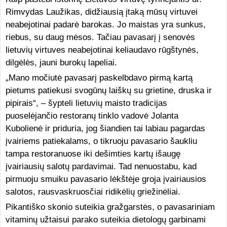
Rimvydas Laužikas, didžiausią įtaką mūsų virtuvei
neabejotinai padarė barokas. Jo maistas yra sunkus,
riebus, su daug mėsos. Tačiau pavasarį į senovės
lietuvių virtuves neabejotinai keliaudavo rūgštynės,
dilgėlės, jauni burokų lapeliai.
„Mano močiutė pavasarį paskelbdavo pirmą kartą
pietums patiekusi svogūnų laiškų su grietine, druska ir
pipirais“, – šypteli lietuvių maisto tradicijas
puoselėjančio restoranų tinklo vadovė Jolanta
Kubolienė ir priduria, jog šiandien tai labiau pagardas
įvairiems patiekalams, o tikruoju pavasario šaukliu
tampa restoranuose iki dešimties kartų išaugę
įvairiausių salotų pardavimai. Tad nenuostabu, kad
pirmuoju smuiku pavasario lėkštėje groja įvairiausios
salotos, rausvaskruosčiai ridikėlių griežinėliai.
Pikantiško skonio suteikia gražgarstės, o pavasariniam
vitaminų užtaisui parako suteikia dietologų garbinami