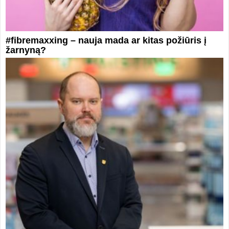
#fibremaxxing – nauja mada ar kitas požiūris į
žarnyną?