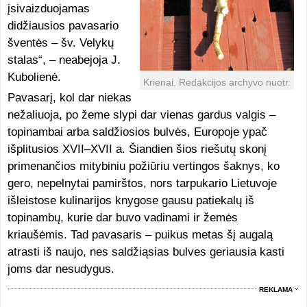
įsivaizduojamas
didžiausios pavasario
šventės – šv. Velykų
stalas“, – neabejoja J.
Kubolienė.
Krienai. Redakcijos archyvo nuotr.
Pavasarį, kol dar niekas
nežaliuoja, po žeme slypi dar vienas gardus valgis –
topinambai arba saldžiosios bulvės, Europoje ypač
išplitusios XVII–XVII a. Šiandien šios riešutų skonį
primenančios mitybiniu požiūriu vertingos šaknys, ko
gero, nepelnytai pamirštos, nors tarpukario Lietuvoje
išleistose kulinarijos knygose gausu patiekalų iš
topinambų, kurie dar buvo vadinami ir žemės
kriaušėmis. Tad pavasaris – puikus metas šį augalą
atrasti iš naujo, nes saldžiąsias bulves geriausia kasti
joms dar nesudygus.
REKLAMA