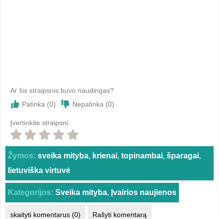
Ar šis straipsnis buvo naudingas?
Patinka (
0
)
Nepatinka (
0
)
Įvertinkite straipsni:
Žymos:
sveika mityba
,
krienai
,
topinambai
,
šparagai
,
lietuviška virtuvė
Kategorijos:
Sveika mityba
,
Įvairios naujienos
skaityti komentarus (0)
Rašyti komentarą