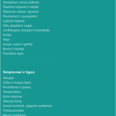
Smegenys, nervų sistema
Šlapimo organai ir inkstai
Stuburas, kaulai, sąnariai
Raumenys ir sausgyslės
Lytiniai organai
Oda, plaukai ir nagai
Limfmazgiai, kraujas ir imunitetas
Krūtys
Akys
Ausys, nosis ir gerklė
Burna ir dantys
Psichikos ligos
Simptomai ir ligos
Alergija
Vėžys ir kraujo ligos
Peršalimas ir gripas
Temperatūra
Kūno tirpimas
Skauda šoną
Svorio kontrolė, valgymo sutrikimai
Priklausomybė
Miego sutrikimai