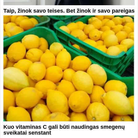
Taip, žinok savo teises. Bet žinok ir savo pareigas
Kuo vitaminas C gali būti naudingas smegenų
sveikatai senstant