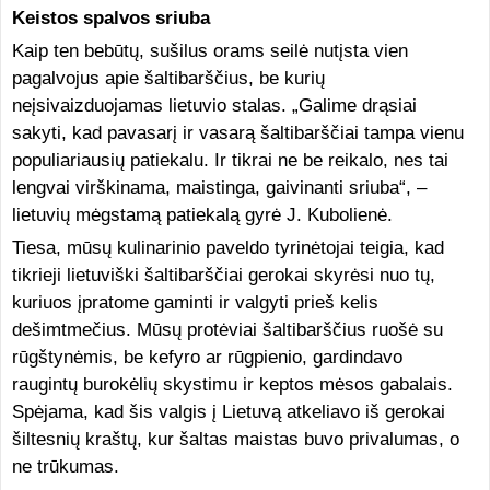
Keistos spalvos sriuba
Kaip ten bebūtų, sušilus orams seilė nutįsta vien
pagalvojus apie šaltibarščius, be kurių
neįsivaizduojamas lietuvio stalas. „Galime drąsiai
sakyti, kad pavasarį ir vasarą šaltibarščiai tampa vienu
populiariausių patiekalu. Ir tikrai ne be reikalo, nes tai
lengvai virškinama, maistinga, gaivinanti sriuba“, –
lietuvių mėgstamą patiekalą gyrė J. Kubolienė.
Tiesa, mūsų kulinarinio paveldo tyrinėtojai teigia, kad
tikrieji lietuviški šaltibarščiai gerokai skyrėsi nuo tų,
kuriuos įpratome gaminti ir valgyti prieš kelis
dešimtmečius. Mūsų protėviai šaltibarščius ruošė su
rūgštynėmis, be kefyro ar rūgpienio, gardindavo
raugintų burokėlių skystimu ir keptos mėsos gabalais.
Spėjama, kad šis valgis į Lietuvą atkeliavo iš gerokai
šiltesnių kraštų, kur šaltas maistas buvo privalumas, o
ne trūkumas.