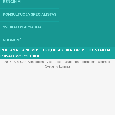
RENGINIAI
KONSULTUOJA SPECIALISTAS
SVEIKATOS APSAUGA
NUOMONĖ
REKLAMA
APIE MUS
LIGŲ KLASIFIKATORIUS
KONTAKTAI
PRIVATUMO POLITIKA
2015-20 © UAB „Vlmedicina“. Visos teises saugomos
|
sprendimas webmod:
Svetainių kūrimas