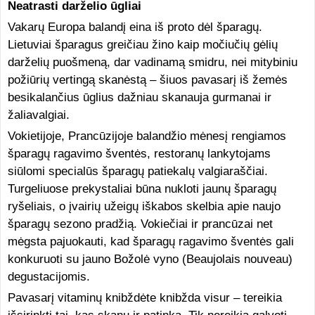
Neatrasti darželio ūgliai
Vakarų Europa balandį eina iš proto dėl šparagų.
Lietuviai šparagus greičiau žino kaip močiučių gėlių
darželių puošmeną, dar vadinamą smidru, nei mitybiniu
požiūrių vertingą skanėstą – šiuos pavasarį iš žemės
besikalančius ūglius dažniau skanauja gurmanai ir
žaliavalgiai.
Vokietijoje, Prancūzijoje balandžio mėnesį rengiamos
šparagų ragavimo šventės, restoranų lankytojams
siūlomi specialūs šparagų patiekalų valgiaraščiai.
Turgeliuose prekystaliai būna nukloti jaunų šparagų
ryšeliais, o įvairių užeigų iškabos skelbia apie naujo
šparagų sezono pradžią. Vokiečiai ir prancūzai net
mėgsta pajuokauti, kad šparagų ragavimo šventės gali
konkuruoti su jauno Božolė vyno (Beaujolais nouveau)
degustacijomis.
Pavasarį vitaminų knibždėte knibžda visur – tereikia