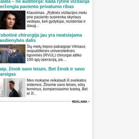
alata – ne auditorija: kada rytinė vizitacija
eržengia paciento privatumo ribas
Klausimas. „Rytinės vizitacijos metu
prie paciento susirenka skyriaus
vedėjas, keli gydytojai, rezidentai ir
slaug...
obotinė chirurgija jau yra neatsiejama
asdienybės dalis
Šių metų liepos pabaigoje Vilniaus
respublikinės universitetinės
ligoninės (RVUL) chirurgai atliko
100-ąją operaciją, pa...
aip, žinok savo teises. Bet žinok ir savo
areigas
Mes mokame reikalauti iš sveikatos
sistemos. Žinome savo teises, eilių
terminus, kompensavimo tvarką. Bet
ar ži...
REKLAMA