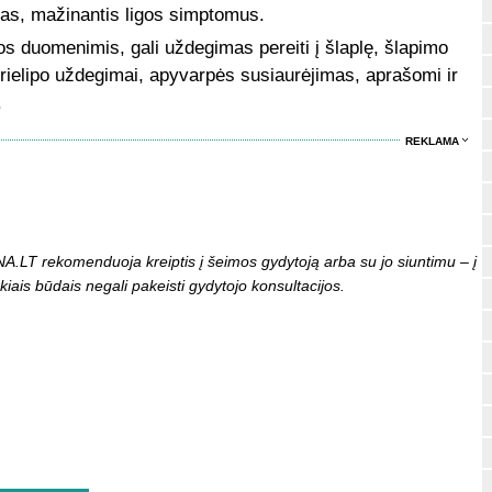
alas, mažinantis ligos simptomus.
ros duomenimis, gali uždegimas pereiti į šlaplę, šlapimo
 prielipo uždegimai, apyvarpės susiaurėjimas, aprašomi ir
.
REKLAMA
LT rekomenduoja kreiptis į šeimos gydytoją arba su jo siuntimu – į
kiais būdais negali pakeisti gydytojo konsultacijos.