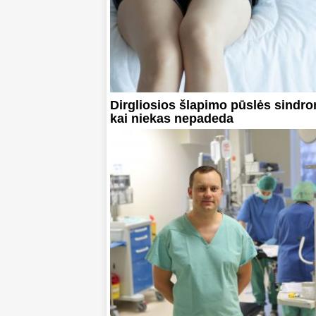
Dirgliosios šlapimo pūslės sindr
kai niekas nepadeda