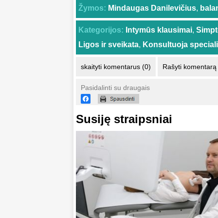
Žymos:
Mindaugas Danilevičius
,
bala
Kategorijos:
Intymūs klausimai
,
Simpt
Ligos ir sveikata
,
Konsultuoja special
skaityti komentarus (0)
Rašyti komentarą
Pasidalinti su draugais
Susiję straipsniai