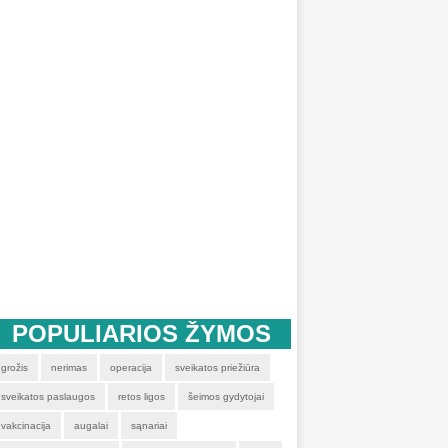
POPULIARIOS ŽYMOS
grožis
nerimas
operacija
sveikatos priežiūra
sveikatos paslaugos
retos ligos
šeimos gydytojai
vakcinacija
augalai
sąnariai