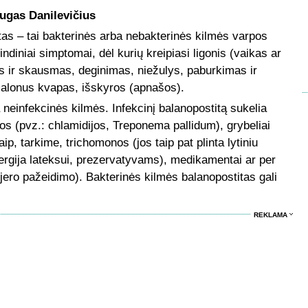
ugas Danilevičius
tas – tai bakterinės arba nebakterinės kilmės varpos
diniai simptomai, dėl kurių kreipiasi ligonis (vaikas ar
 ir skausmas, deginimas, niežulys, paburkimas ir
emalonus kvapas, išskyros (apnašos).
a neinfekcinės kilmės. Infekcinį balanopostitą sukelia
jos (pvz.: chlamidijos, Treponema pallidum), grybeliai
ip, tarkime, trichomonos (jos taip pat plinta lytiniu
alergija lateksui, prezervatyvams), medikamentai ar per
jero pažeidimo). Bakterinės kilmės balanopostitas gali
REKLAMA