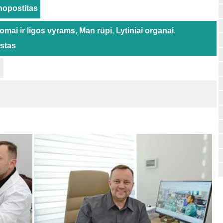
nopostitas
omai ir ligos vyrams
,
Man rūpi
,
Lytiniai organai
,
istas