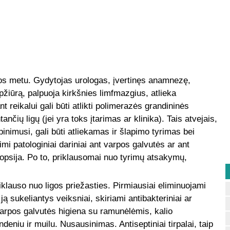
os metu. Gydytojas urologas, įvertinęs anamnezę,
pžiūrą, palpuoja kirkšnies limfmazgius, atlieka
t reikalui gali būti atlikti polimerazės grandininės
ančių ligų (jei yra toks įtarimas ar klinika). Tais atvejais,
inimusi, gali būti atliekamas ir šlapimo tyrimas bei
mi patologiniai dariniai ant varpos galvutės ar ant
biopsija. Po to, priklausomai nuo tyrimų atsakymų,
klauso nuo ligos priežasties. Pirmiausiai eliminuojami
 ją sukeliantys veiksniai, skiriami antibakteriniai ar
varpos galvutės higiena su ramunėlėmis, kalio
ndeniu ir muilu. Nusausinimas. Antiseptiniai tirpalai, taip