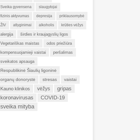
Sveika gyvensena
slaugytojai
fizinis aktyvumas
depresija
priklausomybė
ŽIV
atlyginimai
alkoholis
krūties vėžys
alergija
širdies ir kraujagyslių ligos
Vegetariškas maistas
odos priežiūra
kompensuojamieji vaistai
peršalimas
sveikatos apsauga
Respublikinė Šiaulių ligoninė
organų donorystė
stresas
vaistai
gripas
Kauno klinikos
vėžys
koronavirusas
COVID-19
sveika mityba