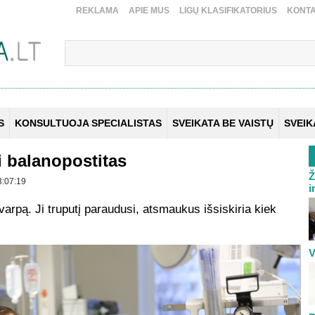
REKLAMA
APIE MUS
LIGŲ KLASIFIKATORIUS
KONTA
S
KONSULTUOJA SPECIALISTAS
SVEIKATA BE VAISTŲ
SVEI
i balanopostitas
Ž
3:07:19
i
arpą. Ji truputį paraudusi, atsmaukus išsiskiria kiek
V