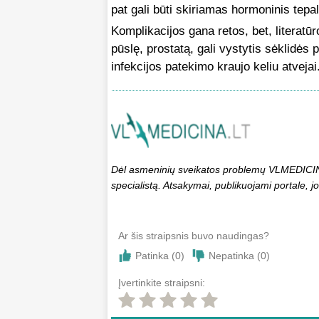
pat gali būti skiriamas hormoninis tep
Komplikacijos gana retos, bet, literatū
pūslę, prostatą, gali vystytis sėklidės
infekcijos patekimo kraujo keliu atvejai
Dėl asmeninių sveikatos problemų VLMEDICINA.
specialistą. Atsakymai, publikuojami portale, jo
Ar šis straipsnis buvo naudingas?
Patinka (
0
)
Nepatinka (
0
)
Įvertinkite straipsni: