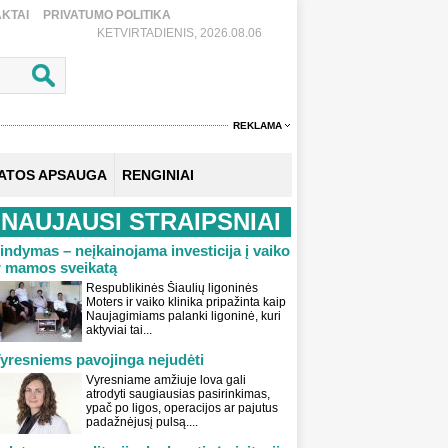
KTAI
PRIVATUMO POLITIKA
KETVIRTADIENIS, 2026.08.06
REKLAMA
KATOS APSAUGA
RENGINIAI
NAUJAUSI STRAIPSNIAI
indymas – neįkainojama investicija į vaiko
r mamos sveikatą
Respublikinės Šiaulių ligoninės
Moters ir vaiko klinika pripažinta kaip
Naujagimiams palanki ligoninė, kuri
aktyviai tai...
yresniems pavojinga nejudėti
Vyresniame amžiuje lova gali
atrodyti saugiausias pasirinkimas,
ypač po ligos, operacijos ar pajutus
padažnėjusį pulsą....