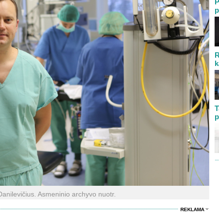
P
p
R
k
T
p
anilevičius. Asmeninio archyvo nuotr.
REKLAMA