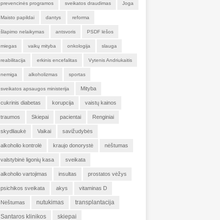
prevencinės programos
sveikatos draudimas
Joga
Maisto papildai
dantys
reforma
šlapimo nelaikymas
antsvoris
PSDF lėšos
miegas
vaikų mityba
onkologija
slauga
reabilitacija
erkinis encefalitas
Vytenis Andriukaitis
nemiga
alkoholizmas
sportas
Mityba
sveikatos apsaugos ministerija
cukrinis diabetas
korupcija
vaistų kainos
traumos
Skiepai
pacientai
Renginiai
skydliaukė
Vaikai
savižudybės
alkoholio kontrolė
kraujo donorystė
nėštumas
valstybinė ligonių kasa
sveikata
alkoholio vartojimas
insultas
prostatos vėžys
psichikos sveikata
akys
vitaminas D
nutukimas
transplantacija
Nėštumas
Santaros klinikos
skiepai