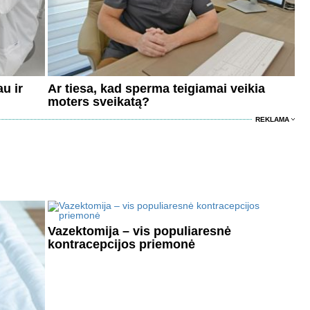
au ir
Ar tiesa, kad sperma teigiamai veikia
moters sveikatą?
REKLAMA
Vazektomija – vis populiaresnė
kontracepcijos priemonė