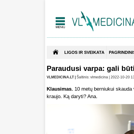
LIGOS IR SVEIKATA
PAGRINDINI
Paraudusi varpa: gali būt
VLMEDICINA.LT |
Šaltinis: vlmedicina | 2022-10-20 1
Klausimas.
10 metų berniukui skauda v
kraujo. Ką daryti? Ana.