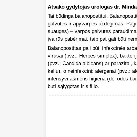
Atsako gydytojas urologas dr. Minda
Tai būdinga balanopostitui. Balanoposti
galvutės ir apyvarpės uždegimas. Pagrin
suaugęs) – varpos galvutės paraudimas
įvairūs pabėrimai, taip pat gali būti n
Balanopostitas gali būti infekcinės arb
virusai (pvz.: Herpes simplex), bakteri
(pvz.: Candida albicans) ar parazitai, ka
keliu), o neinfekcinį: alergenai (pvz.: 
intensyvi asmens higiena (dėl odos bar
būti sąlygotas ir sifilio.