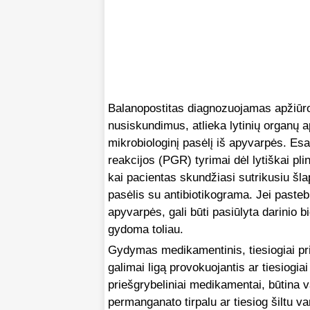
Balanopostitas diagnozuojamas apžiūr
nusiskundimus, atlieka lytinių organų a
mikrobiologinį pasėlį iš apyvarpės. Esan
reakcijos (PGR) tyrimai dėl lytiškai plint
kai pacientas skundžiasi sutrikusiu šlap
pasėlis su antibiotikograma. Jei pastebi
apyvarpės, gali būti pasiūlyta darinio 
gydoma toliau.
Gydymas medikamentinis, tiesiogiai pri
galimai ligą provokuojantis ar tiesiogiai
priešgrybeliniai medikamentai, būtina 
permanganato tirpalu ar tiesiog šiltu va