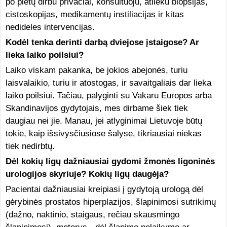
po pietų dirbu privačiai, konsultuoju, atlieku biopsijas,
cistoskopijas, medikamentų instiliacijas ir kitas
nedideles intervencijas.
Kodėl tenka derinti darbą dviejose įstaigose? Ar
lieka laiko poilsiui?
Laiko viskam pakanka, be jokios abejonės, turiu
laisvalaikio, turiu ir atostogas, ir savaitgaliais dar lieka
laiko poilsiui. Tačiau, palyginti su Vakaru Europos arba
Skandinavijos gydytojais, mes dirbame šiek tiek
daugiau nei jie. Manau, jei atlyginimai Lietuvoje būtų
tokie, kaip išsivysčiusiose šalyse, tikriausiai niekas
tiek nedirbtų.
Dėl kokių ligų dažniausiai gydomi žmonės ligoninės
urologijos skyriuje? Kokių ligų daugėja?
Pacientai dažniausiai kreipiasi į gydytoją urologą dėl
gėrybinės prostatos hiperplazijos, šlapinimosi sutrikimų
(dažno, naktinio, staigaus, rečiau skausmingo