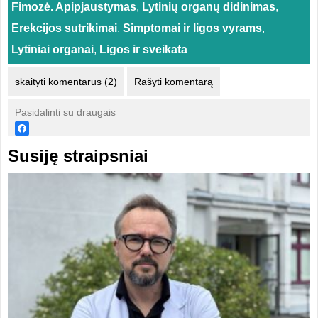
Fimozė. Apipjaustymas
,
Lytinių organų didinimas
,
Erekcijos sutrikimai
,
Simptomai ir ligos vyrams
,
Lytiniai organai
,
Ligos ir sveikata
skaityti komentarus (2)
Rašyti komentarą
Pasidalinti su draugais
Susiję straipsniai