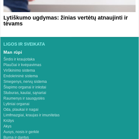
Lytiškumo ugdymas: žinias vertėtų atnaujinti ir
tėvams
LIGOS IR SVEIKATA
Man rūpi
Širdis ir kraujotaka
Plaučiai ir kvėpavimas
Virškinimo sistema
Endokrininė sistema
Smegenys, nervų sistema
Šlapimo organai ir inkstai
Stuburas, kaulai, sąnariai
Raumenys ir sausgyslės
Lytiniai organai
Oda, plaukai ir nagai
Limfmazgiai, kraujas ir imunitetas
Krūtys
Akys
Ausys, nosis ir gerklė
Burna ir dantys