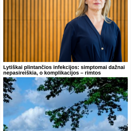
Lytiškai plintančios infekcijos: simptomai dažnai
nepasireiškia, o komplikacijos – rimtos