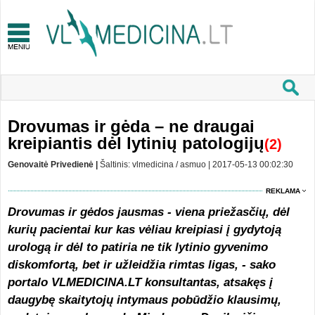
Drovumas ir gėda – ne draugai
kreipiantis dėl lytinių patologijų
(2)
Genovaitė Privedienė |
Šaltinis: vlmedicina / asmuo | 2017-05-13 00:02:30
REKLAMA
Drovumas ir gėdos jausmas - viena priežasčių, dėl
kurių pacientai kur kas vėliau kreipiasi į gydytoją
urologą ir dėl to patiria ne tik lytinio gyvenimo
diskomfortą, bet ir užleidžia rimtas ligas, - sako
portalo VLMEDICINA.LT konsultantas, atsakęs į
daugybę skaitytojų intymaus pobūdžio klausimų,