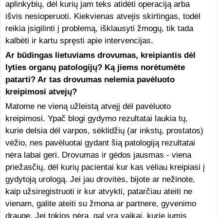
aplinkybių, dėl kurių jam teks atidėti operaciją arba
išvis nesioperuoti. Kiekvienas atvejis skirtingas, todėl
reikia įsigilinti į problemą, išklausyti žmogų, tik tada
kalbėti ir kartu spręsti apie intervencijas.
Ar būdingas lietuviams drovumas, kreipiantis dėl
lyties organų patologijų? Ką jiems norėtumėte
patarti? Ar tas drovumas nelemia pavėluoto
kreipimosi atvejų?
Matome ne vieną užleistą atvejį dėl pavėluoto
kreipimosi. Ypač blogi gydymo rezultatai laukia tų,
kurie delsia dėl varpos, sėklidžių (ar inkstų, prostatos)
vėžio, nes pavėluotai gydant šią patologiją rezultatai
nėra labai geri. Drovumas ir gėdos jausmas - viena
priežasčių, dėl kurių pacientai kur kas vėliau kreipiasi į
gydytoją urologą. Jei jau drovitės, bijote ar nežinote,
kaip užsiregistruoti ir kur atvykti, patarčiau ateiti ne
vienam, galite ateiti su žmona ar partnere, gyvenimo
drauge. Jei tokios nėra, gal yra vaikai, kurie jumis