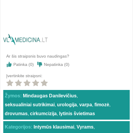
Ar šis straipsnis buvo naudingas?
Patinka (
0
)
Nepatinka (
0
)
Įvertinkite straipsni:
Žymos:
Mindaugas Danilevičius
,
seksualiniai sutrikimai
,
urologija
,
varpa
,
fimozė
,
drovumas
,
cirkumcizija
,
lytinis švietimas
Kategorijos:
Intymūs klausimai
,
Vyrams
,