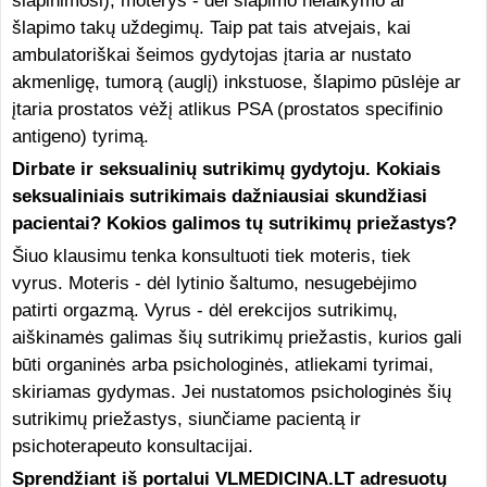
šlapinimosi), moterys - dėl šlapimo nelaikymo ar
šlapimo takų uždegimų. Taip pat tais atvejais, kai
ambulatoriškai šeimos gydytojas įtaria ar nustato
akmenligę, tumorą (auglį) inkstuose, šlapimo pūslėje ar
įtaria prostatos vėžį atlikus PSA (prostatos specifinio
antigeno) tyrimą.
Dirbate ir seksualinių sutrikimų gydytoju. Kokiais
seksualiniais sutrikimais dažniausiai skundžiasi
pacientai? Kokios galimos tų sutrikimų priežastys?
Šiuo klausimu tenka konsultuoti tiek moteris, tiek
vyrus. Moteris - dėl lytinio šaltumo, nesugebėjimo
patirti orgazmą. Vyrus - dėl erekcijos sutrikimų,
aiškinamės galimas šių sutrikimų priežastis, kurios gali
būti organinės arba psichologinės, atliekami tyrimai,
skiriamas gydymas. Jei nustatomos psichologinės šių
sutrikimų priežastys, siunčiame pacientą ir
psichoterapeuto konsultacijai.
Sprendžiant iš portalui VLMEDICINA.LT adresuotų