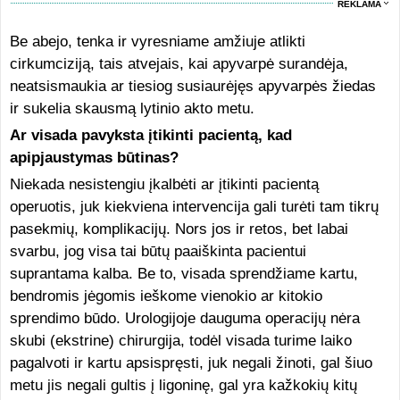
REKLAMA
Be abejo, tenka ir vyresniame amžiuje atlikti
cirkumciziją, tais atvejais, kai apyvarpė surandėja,
neatsismaukia ar tiesiog susiaurėjęs apyvarpės žiedas
ir sukelia skausmą lytinio akto metu.
Ar visada pavyksta įtikinti pacientą, kad
apipjaustymas būtinas?
Niekada nesistengiu įkalbėti ar įtikinti pacientą
operuotis, juk kiekviena intervencija gali turėti tam tikrų
pasekmių, komplikacijų. Nors jos ir retos, bet labai
svarbu, jog visa tai būtų paaiškinta pacientui
suprantama kalba. Be to, visada sprendžiame kartu,
bendromis jėgomis ieškome vienokio ar kitokio
sprendimo būdo. Urologijoje dauguma operacijų nėra
skubi (ekstrine) chirurgija, todėl visada turime laiko
pagalvoti ir kartu apsispręsti, juk negali žinoti, gal šiuo
metu jis negali gultis į ligoninę, gal yra kažkokių kitų