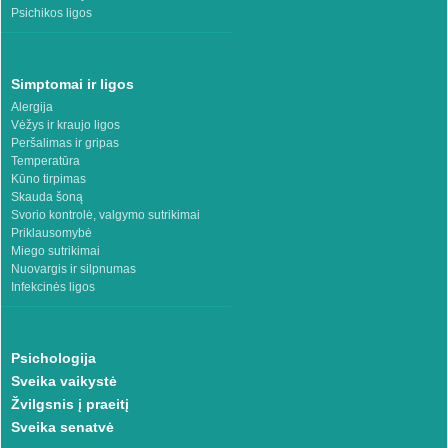
Psichikos ligos
Simptomai ir ligos
Alergija
Vėžys ir kraujo ligos
Peršalimas ir gripas
Temperatūra
Kūno tirpimas
Skauda šoną
Svorio kontrolė, valgymo sutrikimai
Priklausomybė
Miego sutrikimai
Nuovargis ir silpnumas
Infekcinės ligos
Psichologija
Sveika vaikystė
Žvilgsnis į praeitį
Sveika senatvė