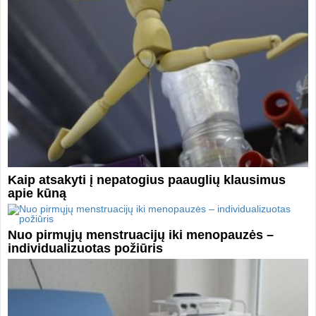
Kaip atsakyti į nepatogius paauglių klausimus
apie kūną
Nuo pirmųjų menstruacijų iki menopauzės –
individualizuotas požiūris