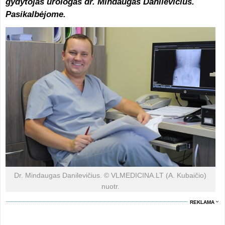
gydytojas urologas dr. Mindaugas Danilevičius.
Pasikalbėjome.
Dr. Mindaugas Danilevičius. © VLMEDICINA.LT (A. Kubaičio)
nuotr.
REKLAMA