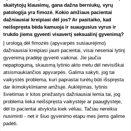
skaitytojų klausimų, gana dažna berniukų, vyrų
patologija yra fimozė. Kokio amžiaus pacientai
dažniausiai kreipiasi dėl jos? Ar pasitaiko, kad
neišspręsta bėda kamuoja ir suaugusius vyrus ir
trukdo jiems gyventi visavertį seksualinį gyvenimą?
Į urologą dėl fimozės (apyvarpės susiaurėjimo)
dažniausiai kreipiasi jauni pacientai, visai neseniai lytinį
gyvenimą pradėję gyventi vaikinai. Jie jaučia
nepaptogumą, skausmą lytinio akto metu dėl nevisiškai
atsismaukiančios apyvarpės. Galima sakyti, jog tai
vaikystės problema, kuri paprastai turėtų būti išspręsta
dar ikimokykliniame amžiuje. Auklėjimas, lytinis
švietimas ir kitos priežastys dažniausiai lemia tai, jog
problema lieka neišspręsta vaikystėje ar paauglystėje,
dėl to pacientai atvyksta kiek vėliau. Tačiau nereikia
nusiminti - net ir šiuo gyvenimo etapu mes jiems galime
padėti.