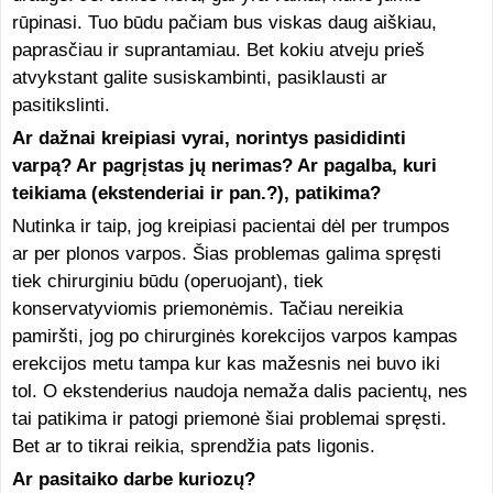
rūpinasi. Tuo būdu pačiam bus viskas daug aiškiau,
paprasčiau ir suprantamiau. Bet kokiu atveju prieš
atvykstant galite susiskambinti, pasiklausti ar
pasitikslinti.
Ar dažnai kreipiasi vyrai, norintys pasididinti
varpą? Ar pagrįstas jų nerimas? Ar pagalba, kuri
teikiama (ekstenderiai ir pan.?), patikima?
Nutinka ir taip, jog kreipiasi pacientai dėl per trumpos
ar per plonos varpos. Šias problemas galima spręsti
tiek chirurginiu būdu (operuojant), tiek
konservatyviomis priemonėmis. Tačiau nereikia
pamiršti, jog po chirurginės korekcijos varpos kampas
erekcijos metu tampa kur kas mažesnis nei buvo iki
tol. O ekstenderius naudoja nemaža dalis pacientų, nes
tai patikima ir patogi priemonė šiai problemai spręsti.
Bet ar to tikrai reikia, sprendžia pats ligonis.
Ar pasitaiko darbe kuriozų?