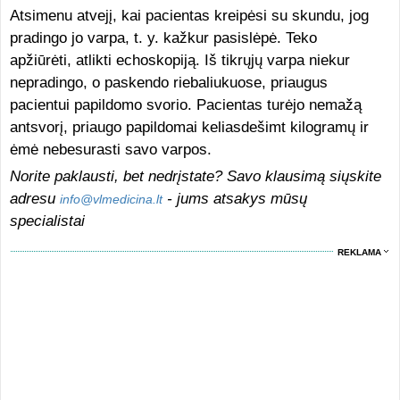
Atsimenu atvejį, kai pacientas kreipėsi su skundu, jog
pradingo jo varpa, t. y. kažkur pasislėpė. Teko
apžiūrėti, atlikti echoskopiją. Iš tikrųjų varpa niekur
nepradingo, o paskendo riebaliukuose, priaugus
pacientui papildomo svorio. Pacientas turėjo nemažą
antsvorį, priaugo papildomai keliasdešimt kilogramų ir
ėmė nebesurasti savo varpos.
Norite paklausti, bet nedrįstate? Savo klausimą siųskite
adresu
- jums atsakys mūsų
info@vlmedicina.lt
specialistai
REKLAMA