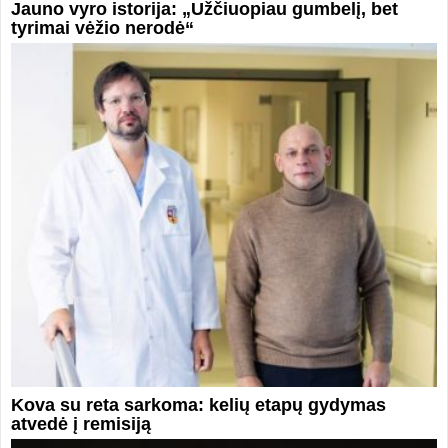
Jauno vyro istorija: „Užčiuopiau gumbelį, bet
tyrimai vėžio nerodė“
Kova su reta sarkoma: kelių etapų gydymas
atvedė į remisiją