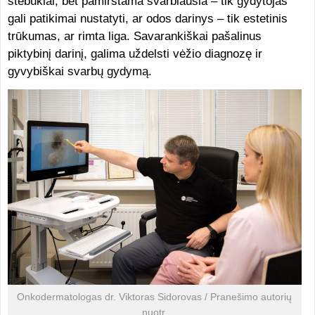
stebuklai, bet pamirštama svarbiausia – tik gydytojas
gali patikimai nustatyti, ar odos darinys – tik estetinis
trūkumas, ar rimta liga. Savarankiškai pašalinus
piktybinį darinį, galima uždelsti vėžio diagnozę ir
gyvybiškai svarbų gydymą.
Onkodermatologas dr. Viktoras Sidorovas / Pranešimo autorių
nuotr.