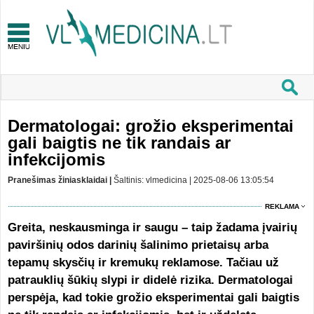
Dermatologai: grožio eksperimentai
gali baigtis ne tik randais ar
infekcijomis
Pranešimas žiniasklaidai |
Šaltinis: vlmedicina | 2025-08-06 13:05:54
REKLAMA
Greita, neskausminga ir saugu – taip žadama įvairių
paviršinių odos darinių šalinimo prietaisų arba
tepamų skysčių ir kremukų reklamose. Tačiau už
patrauklių šūkių slypi ir didelė rizika. Dermatologai
perspėja, kad tokie grožio eksperimentai gali baigtis