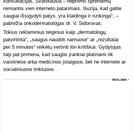
konsultacijas. Svarbiausia – nepriimti sprendimų
remiantis vien interneto patarimais. Iliuzija, kad galite
saugiai išsigydyti patys, yra klaidinga ir rizikinga“, –
pabrėžia onkodermatologas dr. V. Sidorovas.
Tokius reklaminius teiginius kaip „dermatologų
patvirtinta“, „saugus naudoti namuose“ ar „rezultatai
per 5 minutes“ reikėtų vertinti itin kritiškai. Gydytojas
taip pat primena, kad saugūs įrankiai platinami tik
vaistinėse arba medicinos įstaigose, bet ne internete ar
socialiniuose tinkluose.
REKLAMA