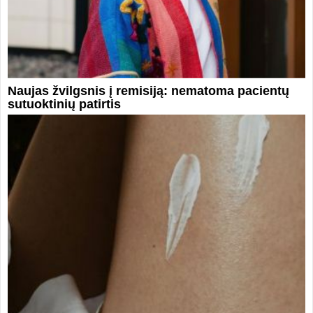
Naujas žvilgsnis į remisiją: nematoma pacientų
sutuoktinių patirtis