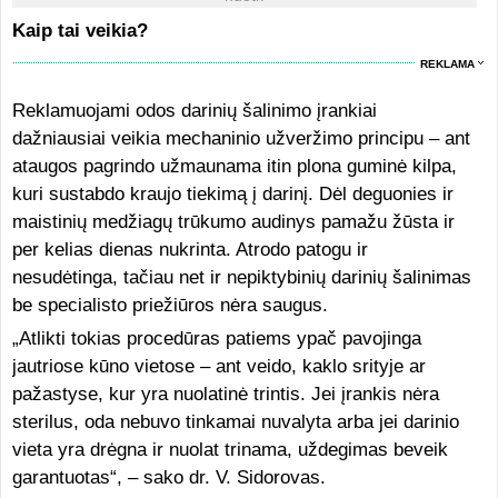
Kaip tai veikia?
REKLAMA
Reklamuojami odos darinių šalinimo įrankiai
dažniausiai veikia mechaninio užveržimo principu – ant
ataugos pagrindo užmaunama itin plona guminė kilpa,
kuri sustabdo kraujo tiekimą į darinį. Dėl deguonies ir
maistinių medžiagų trūkumo audinys pamažu žūsta ir
per kelias dienas nukrinta. Atrodo patogu ir
nesudėtinga, tačiau net ir nepiktybinių darinių šalinimas
be specialisto priežiūros nėra saugus.
„Atlikti tokias procedūras patiems ypač pavojinga
jautriose kūno vietose – ant veido, kaklo srityje ar
pažastyse, kur yra nuolatinė trintis. Jei įrankis nėra
sterilus, oda nebuvo tinkamai nuvalyta arba jei darinio
vieta yra drėgna ir nuolat trinama, uždegimas beveik
garantuotas“, – sako dr. V. Sidorovas.