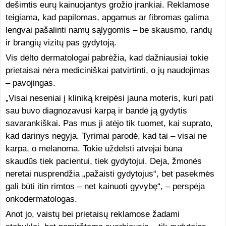
dešimtis eurų kainuojantys grožio įrankiai. Reklamose
teigiama, kad papilomas, apgamus ar fibromas galima
lengvai pašalinti namų sąlygomis – be skausmo, randų
ir brangių vizitų pas gydytoją.
Vis dėlto dermatologai pabrėžia, kad dažniausiai tokie
prietaisai nėra mediciniškai patvirtinti, o jų naudojimas
– pavojingas.
„Visai neseniai į kliniką kreipėsi jauna moteris, kuri pati
sau buvo diagnozavusi karpą ir bandė ją gydytis
savarankiškai. Pas mus ji atėjo tik tuomet, kai suprato,
kad darinys negyja. Tyrimai parodė, kad tai – visai ne
karpa, o melanoma. Tokie uždelsti atvejai būna
skaudūs tiek pacientui, tiek gydytojui. Deja, žmonės
neretai nusprendžia „pažaisti gydytojus“, bet pasekmės
gali būti itin rimtos – net kainuoti gyvybę“, – perspėja
onkodermatologas.
Anot jo, vaistų bei prietaisų reklamose žadami