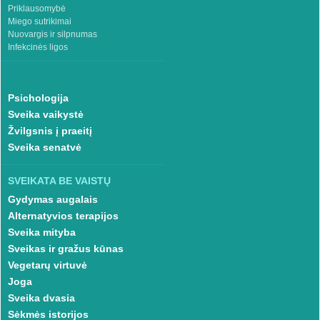
Priklausomybė
Miego sutrikimai
Nuovargis ir silpnumas
Infekcinės ligos
Psichologija
Sveika vaikystė
Žvilgsnis į praeitį
Sveika senatvė
SVEIKATA BE VAISTŲ
Gydymas augalais
Alternatyvios terapijos
Sveika mityba
Sveikas ir gražus kūnas
Vegetarų virtuvė
Joga
Sveika dvasia
Sėkmės istorijos