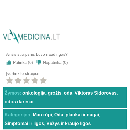
Ar šis straipsnis buvo naudingas?
Patinka (
0
)
Nepatinka (
0
)
Įvertinkite straipsni:
Žymos:
onkologija
,
grožis
,
oda
,
Viktoras Sidorovas
,
odos dariniai
Kategorijos:
Man rūpi
,
Oda, plaukai ir nagai
,
Simptomai ir ligos
,
Vėžys ir kraujo ligos