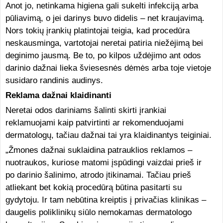
Anot jo, netinkama higiena gali sukelti infekciją arba
pūliavimą, o jei darinys buvo didelis – net kraujavimą.
Nors tokių įrankių platintojai teigia, kad procedūra
neskausminga, vartotojai neretai patiria niežėjimą bei
deginimo jausmą. Be to, po kilpos uždėjimo ant odos
darinio dažnai lieka šviesesnės dėmės arba toje vietoje
susidaro randinis audinys.
Reklama dažnai klaidinanti
Neretai odos dariniams šalinti skirti įrankiai
reklamuojami kaip patvirtinti ar rekomenduojami
dermatologų, tačiau dažnai tai yra klaidinantys teiginiai.
„Žmones dažnai suklaidina patrauklios reklamos –
nuotraukos, kuriose matomi įspūdingi vaizdai prieš ir
po darinio šalinimo, atrodo įtikinamai. Tačiau prieš
atliekant bet kokią procedūrą būtina pasitarti su
gydytoju. Ir tam nebūtina kreiptis į privačias klinikas –
daugelis poliklinikų siūlo nemokamas dermatologo