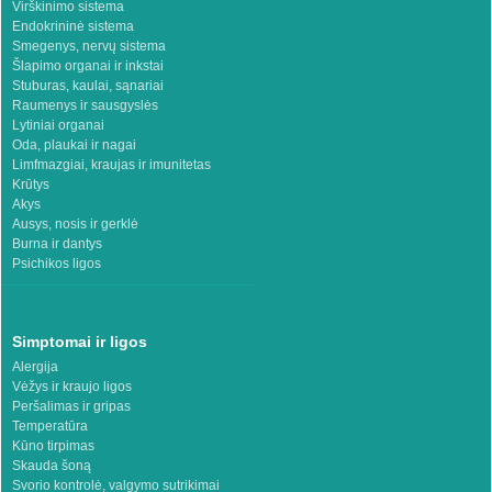
Virškinimo sistema
Endokrininė sistema
Smegenys, nervų sistema
Šlapimo organai ir inkstai
Stuburas, kaulai, sąnariai
Raumenys ir sausgyslės
Lytiniai organai
Oda, plaukai ir nagai
Limfmazgiai, kraujas ir imunitetas
Krūtys
Akys
Ausys, nosis ir gerklė
Burna ir dantys
Psichikos ligos
Simptomai ir ligos
Alergija
Vėžys ir kraujo ligos
Peršalimas ir gripas
Temperatūra
Kūno tirpimas
Skauda šoną
Svorio kontrolė, valgymo sutrikimai