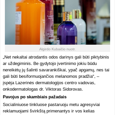
Algirdo Kubaičio nuotr.
„Net nekaltai atrodantis odos darinys gali būti piktybinis
ar uždegiminis. Be gydytojo įvertinimo jokiu būdu
nereikėtų jų šalinti savarankiškai, ypač apgamų, nes tai
gali būti besiformuojančios melanomos pradžia“, –
įspėja Lazerinės dermatologijos centro vadovas,
onkodermatologas dr. Viktoras Sidorovas.
Pavojus po skambiais pažadais
Socialiniuose tinkluose pastaruoju metu agresyviai
reklamuojami švirkštą primenantys ir vos kelias