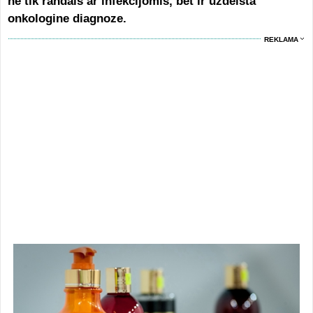
ne tik randais ar infekcijomis, bet ir uždelsta
onkologine diagnoze.
REKLAMA