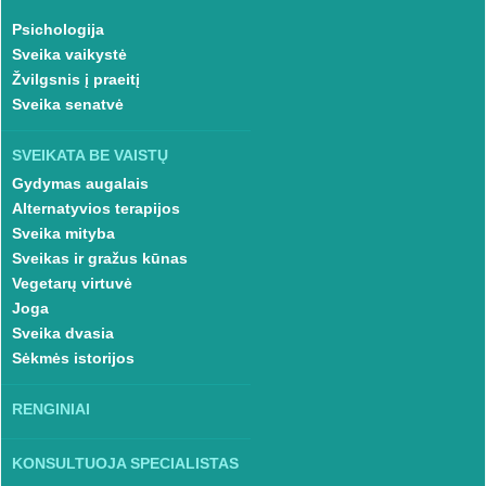
Psichologija
Sveika vaikystė
Žvilgsnis į praeitį
Sveika senatvė
SVEIKATA BE VAISTŲ
Gydymas augalais
Alternatyvios terapijos
Sveika mityba
Sveikas ir gražus kūnas
Vegetarų virtuvė
Joga
Sveika dvasia
Sėkmės istorijos
RENGINIAI
KONSULTUOJA SPECIALISTAS