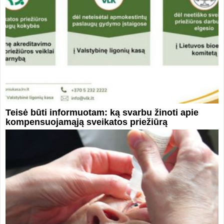
Teisė būti informuotam: ką svarbu žinoti apie
kompensuojamąją sveikatos priežiūrą