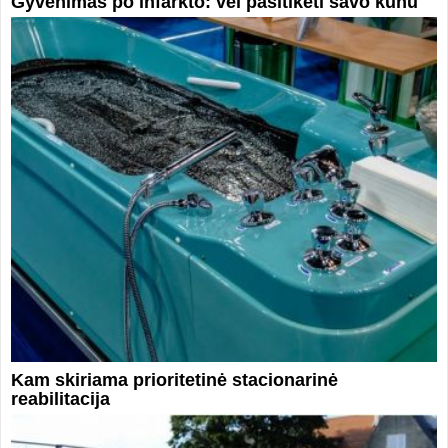
Gyvenimas po infarkto: vėl pasitikėti savo kūnu
Kam skiriama prioritetinė stacionarinė
reabilitacija