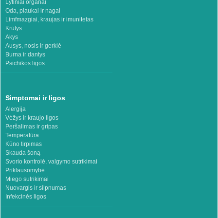
Lytiniai organai
Oda, plaukai ir nagai
Limfmazgiai, kraujas ir imunitetas
Krūtys
Akys
Ausys, nosis ir gerklė
Burna ir dantys
Psichikos ligos
Simptomai ir ligos
Alergija
Vėžys ir kraujo ligos
Peršalimas ir gripas
Temperatūra
Kūno tirpimas
Skauda šoną
Svorio kontrolė, valgymo sutrikimai
Priklausomybė
Miego sutrikimai
Nuovargis ir silpnumas
Infekcinės ligos