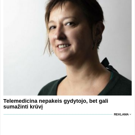
Telemedicina nepakeis gydytojo, bet gali
sumažinti krūvį
REKLAMA