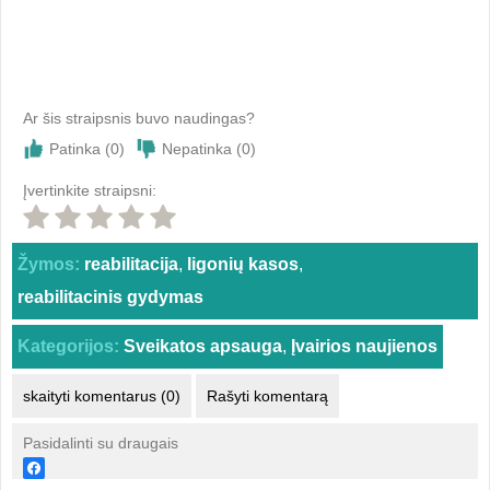
Ar šis straipsnis buvo naudingas?
Patinka (
0
)
Nepatinka (
0
)
Įvertinkite straipsni:
Žymos:
reabilitacija
,
ligonių kasos
,
reabilitacinis gydymas
Kategorijos:
Sveikatos apsauga
,
Įvairios naujienos
skaityti komentarus (0)
Rašyti komentarą
Pasidalinti su draugais