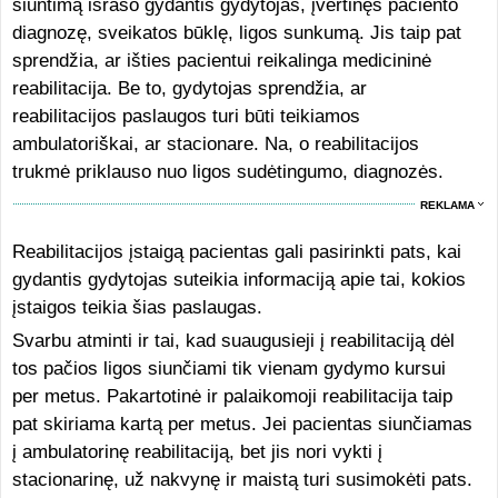
siuntimą išrašo gydantis gydytojas, įvertinęs paciento
diagnozę, sveikatos būklę, ligos sunkumą. Jis taip pat
sprendžia, ar išties pacientui reikalinga medicininė
reabilitacija. Be to, gydytojas sprendžia, ar
reabilitacijos paslaugos turi būti teikiamos
ambulatoriškai, ar stacionare. Na, o reabilitacijos
trukmė priklauso nuo ligos sudėtingumo, diagnozės.
REKLAMA
Reabilitacijos įstaigą pacientas gali pasirinkti pats, kai
gydantis gydytojas suteikia informaciją apie tai, kokios
įstaigos teikia šias paslaugas.
Svarbu atminti ir tai, kad suaugusieji į reabilitaciją dėl
tos pačios ligos siunčiami tik vienam gydymo kursui
per metus. Pakartotinė ir palaikomoji reabilitacija taip
pat skiriama kartą per metus. Jei pacientas siunčiamas
į ambulatorinę reabilitaciją, bet jis nori vykti į
stacionarinę, už nakvynę ir maistą turi susimokėti pats.