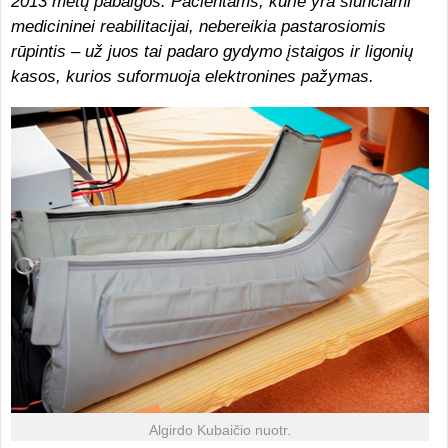
2013 metų pabaigos. Pacientams, kurie yra siunčiami
medicininei reabilitacijai, nebereikia pastarosiomis
rūpintis – už juos tai padaro gydymo įstaigos ir ligonių
kasos, kurios suformuoja elektronines pažymas.
Algirdo Kubaičio nuotr.