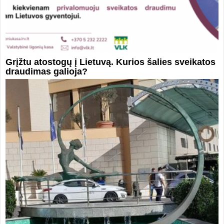
Grįžtu atostogų į Lietuvą. Kurios šalies sveikatos
draudimas galioja?