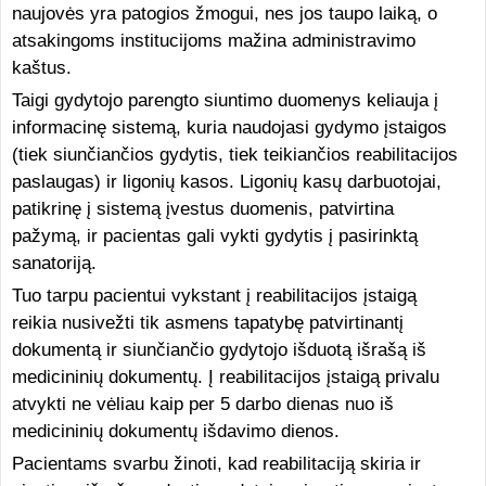
naujovės yra patogios žmogui, nes jos taupo laiką, o
atsakingoms institucijoms mažina administravimo
kaštus.
Taigi gydytojo parengto siuntimo duomenys keliauja į
informacinę sistemą, kuria naudojasi gydymo įstaigos
(tiek siunčiančios gydytis, tiek teikiančios reabilitacijos
paslaugas) ir ligonių kasos. Ligonių kasų darbuotojai,
patikrinę į sistemą įvestus duomenis, patvirtina
pažymą, ir pacientas gali vykti gydytis į pasirinktą
sanatoriją.
Tuo tarpu pacientui vykstant į reabilitacijos įstaigą
reikia nusivežti tik asmens tapatybę patvirtinantį
dokumentą ir siunčiančio gydytojo išduotą išrašą iš
medicininių dokumentų. Į reabilitacijos įstaigą privalu
atvykti ne vėliau kaip per 5 darbo dienas nuo iš
medicininių dokumentų išdavimo dienos.
Pacientams svarbu žinoti, kad reabilitaciją skiria ir