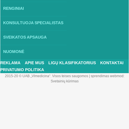
RENGINIAI
KONSULTUOJA SPECIALISTAS
SVEIKATOS APSAUGA
NUOMONĖ
REKLAMA
APIE MUS
LIGŲ KLASIFIKATORIUS
KONTAKTAI
PRIVATUMO POLITIKA
2015-20 © UAB „Vlmedicina“. Visos teises saugomos
|
sprendimas webmod:
Svetainių kūrimas