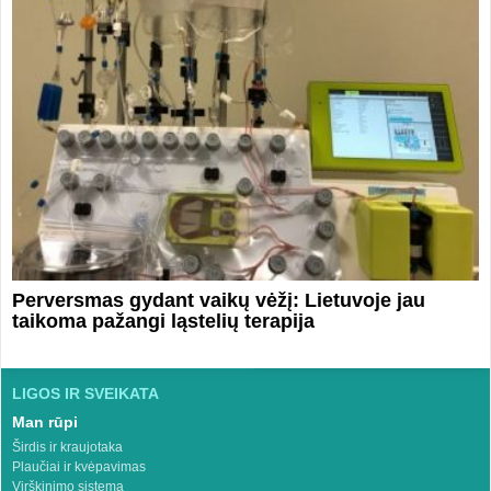
Perversmas gydant vaikų vėžį: Lietuvoje jau
taikoma pažangi ląstelių terapija
LIGOS IR SVEIKATA
Man rūpi
Širdis ir kraujotaka
Plaučiai ir kvėpavimas
Virškinimo sistema