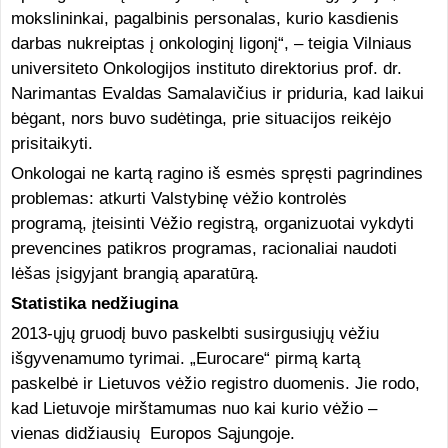
mokslininkai, pagalbinis personalas, kurio kasdienis
darbas nukreiptas į onkologinį ligonį“, – teigia Vilniaus
universiteto Onkologijos instituto direktorius prof. dr.
Narimantas Evaldas Samalavičius ir priduria, kad laikui
bėgant, nors buvo sudėtinga, prie situacijos reikėjo
prisitaikyti.
Onkologai ne kartą ragino iš esmės spręsti pagrindines
problemas: atkurti Valstybinę vėžio kontrolės
programą, įteisinti Vėžio registrą, organizuotai vykdyti
prevencines patikros programas, racionaliai naudoti
lėšas įsigyjant brangią aparatūrą.
Statistika nedžiugina
2013-ųjų gruodį buvo paskelbti susirgusiųjų vėžiu
išgyvenamumo tyrimai. „Eurocare“ pirmą kartą
paskelbė ir Lietuvos vėžio registro duomenis. Jie rodo,
kad Lietuvoje mirštamumas nuo kai kurio vėžio –
vienas didžiausių Europos Sąjungoje.