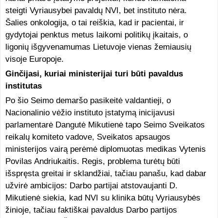
steigti Vyriausybei pavaldų NVI, bet instituto nėra.
Šalies onkologija, o tai reiškia, kad ir pacientai, ir
gydytojai penktus metus laikomi politikų įkaitais, o
ligonių išgyvenamumas Lietuvoje vienas žemiausių
visoje Europoje.
Ginčijasi, kuriai ministerijai turi būti pavaldus
institutas
Po šio Seimo demaršo pasikeitė valdantieji, o
Nacionalinio vėžio instituto įstatymą inicijavusi
parlamentarė Dangutė Mikutienė tapo Seimo Sveikatos
reikalų komiteto vadove, Sveikatos apsaugos
ministerijos vairą perėmė diplomuotas medikas Vytenis
Povilas Andriukaitis. Regis, problema turėtų būti
išspręsta greitai ir sklandžiai, tačiau panašu, kad dabar
užvirė ambicijos: Darbo partijai atstovaujanti D.
Mikutienė siekia, kad NVI su klinika būtų Vyriausybės
žinioje, tačiau faktiškai pavaldus Darbo partijos