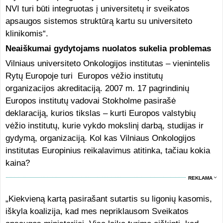
NVI turi būti integruotas į universitetų ir sveikatos
apsaugos sistemos struktūrą kartu su universiteto
klinikomis“.
Neaiškumai gydytojams nuolatos sukelia problemas
Vilniaus universiteto Onkologijos institutas – vienintelis
Rytų Europoje turi Europos vėžio institutų
organizacijos akreditaciją. 2007 m. 17 pagrindinių
Europos institutų vadovai Stokholme pasirašė
deklaraciją, kurios tikslas – kurti Europos valstybių
vėžio institutų, kurie vykdo mokslinį darbą, studijas ir
gydymą, organizaciją. Kol kas Vilniaus Onkologijos
institutas Europinius reikalavimus atitinka, tačiau kokia
kaina?
REKLAMA
„Kiekvieną kartą pasirašant sutartis su ligonių kasomis,
iškyla koalizija, kad mes nepriklausom Sveikatos