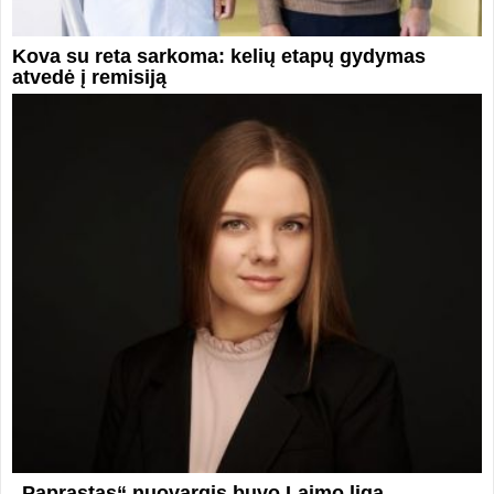
Kova su reta sarkoma: kelių etapų gydymas
atvedė į remisiją
„Paprastas“ nuovargis buvo Laimo liga