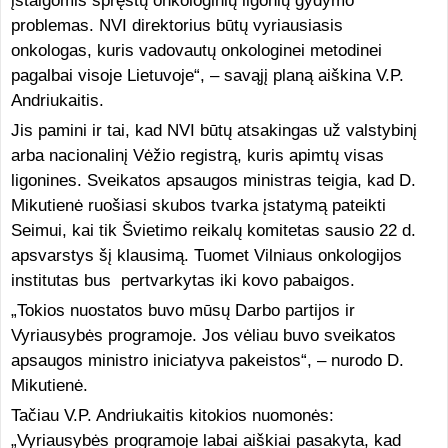
įstaigomis spręstų onkologinių ligonių gydymo
problemas. NVI direktorius būtų vyriausiasis
onkologas, kuris vadovautų onkologinei metodinei
pagalbai visoje Lietuvoje“, – savąjį planą aiškina V.P.
Andriukaitis.
Jis pamini ir tai, kad NVI būtų atsakingas už valstybinį
arba nacionalinį Vėžio registrą, kuris apimtų visas
ligonines. Sveikatos apsaugos ministras teigia, kad D.
Mikutienė ruošiasi skubos tvarka įstatymą pateikti
Seimui, kai tik Švietimo reikalų komitetas sausio 22 d.
apsvarstys šį klausimą. Tuomet Vilniaus onkologijos
institutas bus pertvarkytas iki kovo pabaigos.
„Tokios nuostatos buvo mūsų Darbo partijos ir
Vyriausybės programoje. Jos vėliau buvo sveikatos
apsaugos ministro iniciatyva pakeistos“, – nurodo D.
Mikutienė.
Tačiau V.P. Andriukaitis kitokios nuomonės:
„Vyriausybės programoje labai aiškiai pasakyta, kad