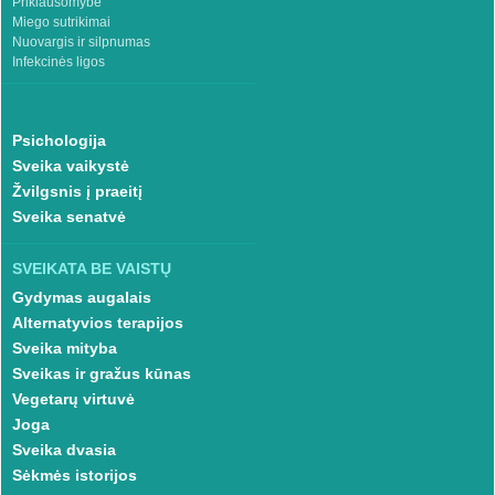
Priklausomybė
Miego sutrikimai
Nuovargis ir silpnumas
Infekcinės ligos
Psichologija
Sveika vaikystė
Žvilgsnis į praeitį
Sveika senatvė
SVEIKATA BE VAISTŲ
Gydymas augalais
Alternatyvios terapijos
Sveika mityba
Sveikas ir gražus kūnas
Vegetarų virtuvė
Joga
Sveika dvasia
Sėkmės istorijos