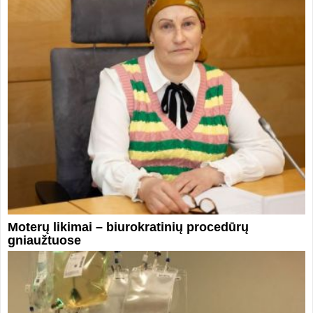
Moterų likimai – biurokratinių procedūrų
gniaužtuose