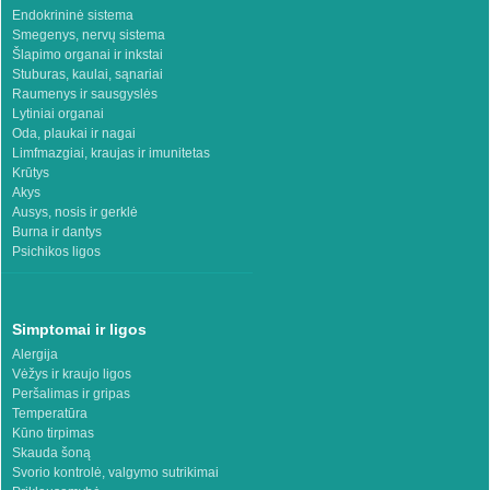
Endokrininė sistema
Smegenys, nervų sistema
Šlapimo organai ir inkstai
Stuburas, kaulai, sąnariai
Raumenys ir sausgyslės
Lytiniai organai
Oda, plaukai ir nagai
Limfmazgiai, kraujas ir imunitetas
Krūtys
Akys
Ausys, nosis ir gerklė
Burna ir dantys
Psichikos ligos
Simptomai ir ligos
Alergija
Vėžys ir kraujo ligos
Peršalimas ir gripas
Temperatūra
Kūno tirpimas
Skauda šoną
Svorio kontrolė, valgymo sutrikimai