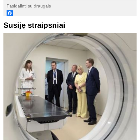
Pasidalinti su draugais
Susiję straipsniai