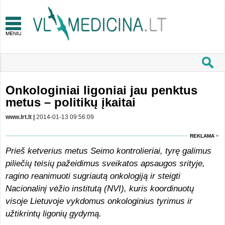
Onkologiniai ligoniai jau penktus
metus – politikų įkaitai
www.lrt.lt |
2014-01-13 09:56:09
REKLAMA
Prieš ketverius metus Seimo kontrolieriai, tyrę galimus
piliečių teisių pažeidimus sveikatos apsaugos srityje,
ragino reanimuoti sugriautą onkologiją ir steigti
Nacionalinį vėžio institutą (NVI), kuris koordinuotų
visoje Lietuvoje vykdomus onkologinius tyrimus ir
užtikrintų ligonių gydymą.