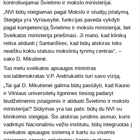
kontroliuojamai Švietimo ir mokslo ministerijai.
„NVI būtų steigiamas pagal Mokslo ir studijų įstatymą.
Steigėja yra Vyriausybė, funkcijas paveda vykdyti
pagal kompetenciją Švietimo ir mokslo ministerijai, bet
Sveikatos ministerija priešinasi. Ji mano, kad kliniką
reikia atiduoti į Santariškes, kad būtų atskiras toks
neaišku kokiu statusu mokslinių tyrimų centras“, –
sako D. Mikutienė.
Tuo metu sveikatos apsaugos ministras
socialdemokratas V.P. Andriukaitis turi savo viziją.
„Tai gal D. Mikutienei galima būtų pasiūlyti, kad Kauno
ir Vilniaus universitetų ligonines tiesiog padaryt
biudžetinėmis įstaigomis ir atiduoti Švietimo ir mokslo
ministerijai? Siūlymas yra tas pats: būtų du NVI su
klinikomis steigėjai. Šis atskiras juridinis asmuo, kuris
vadintųsi Nacionaliniu vežio institutu, būtų integruotas į
sveikatos apsaugos sistemą ir kartu su visomis