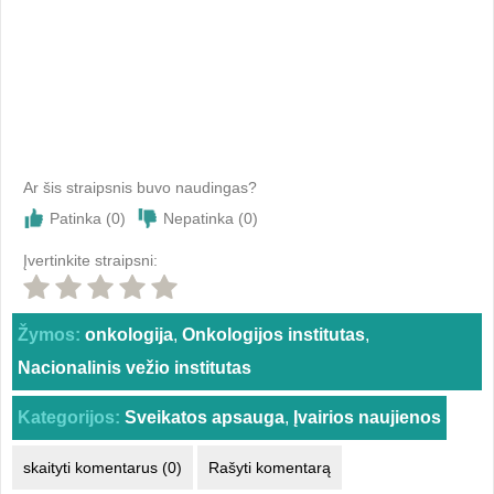
Ar šis straipsnis buvo naudingas?
Patinka (
0
)
Nepatinka (
0
)
Įvertinkite straipsni:
Žymos:
onkologija
,
Onkologijos institutas
,
Nacionalinis vežio institutas
Kategorijos:
Sveikatos apsauga
,
Įvairios naujienos
skaityti komentarus (0)
Rašyti komentarą