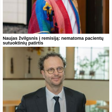
Naujas žvilgsnis į remisiją: nematoma pacientų
sutuoktinių patirtis