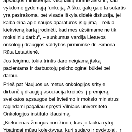
apsaugos ministerijai. Visą laiką turime aiškinti, kad
vykdome gydomąją funkciją. Aišku, galų gale ta sutartis
yra pasirašoma, bet visada iškyla didelė diskusija, jei
kalba eina apie naujos aparatūros įsigijimą – reikia
kiekvieną kartą įrodinėti, kad mes užsiimame ne tik
moksliniu darbu“, – sunkumus vardija Lietuvos
onkologų draugijos valdybos pirmininkė dr. Simona
Rūta Letautienė.
Jos teigimu, tokia trintis daro neigiamą įtaką
pacientams ir darbuotojų psichologinei būklei bei
darbui.
Prieš pat Naujuosius metus onkologijos srityje
dirbančių draugijų asociacija kreipėsi į premjerą,
sveikatos apsaugos bei švietimo ir mokslo ministrus
ragindami pagaliau spręsti Vilniaus universiteto
Onkologijos instituto klausimą.
„Kiekvienas žmogus nori žinoti, kas jo laukia rytoj.
Ypatingai mūsų kolektyvas, kurį sudaro ir gydytojai, ir