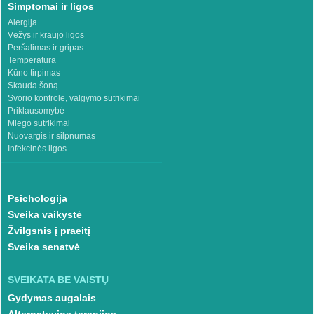
Simptomai ir ligos
Alergija
Vėžys ir kraujo ligos
Peršalimas ir gripas
Temperatūra
Kūno tirpimas
Skauda šoną
Svorio kontrolė, valgymo sutrikimai
Priklausomybė
Miego sutrikimai
Nuovargis ir silpnumas
Infekcinės ligos
Psichologija
Sveika vaikystė
Žvilgsnis į praeitį
Sveika senatvė
SVEIKATA BE VAISTŲ
Gydymas augalais