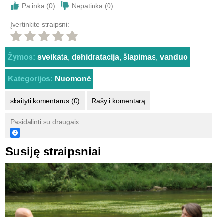
Patinka (
0
)
Nepatinka (
0
)
Įvertinkite straipsni:
Žymos:
sveikata
,
dehidratacija
,
šlapimas
,
vanduo
Kategorijos:
Nuomonė
skaityti komentarus (0)
Rašyti komentarą
Pasidalinti su draugais
Susiję straipsniai