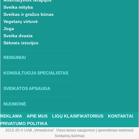
Alternatyvios terapijos
Sveika mityba
Sveikas ir gražus kūnas
Vegetarų virtuvė
Joga
Sveika dvasia
Sėkmės istorijos
RENGINIAI
KONSULTUOJA SPECIALISTAS
SVEIKATOS APSAUGA
NUOMONĖ
REKLAMA
APIE MUS
LIGŲ KLASIFIKATORIUS
KONTAKTAI
PRIVATUMO POLITIKA
2015-20 © UAB „Vlmedicina“. Visos teises saugomos
|
sprendimas webmod:
Svetainių kūrimas