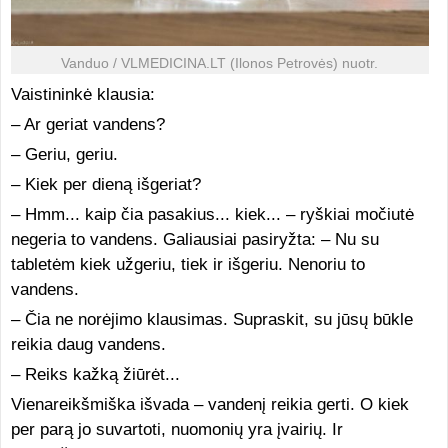
Vanduo / VLMEDICINA.LT (Ilonos Petrovės) nuotr.
Vaistininkė klausia:
– Ar geriat vandens?
– Geriu, geriu.
– Kiek per dieną išgeriat?
– Hmm... kaip čia pasakius... kiek... – ryškiai močiutė
negeria to vandens. Galiausiai pasiryžta: – Nu su
tabletėm kiek užgeriu, tiek ir išgeriu. Nenoriu to
vandens.
– Čia ne norėjimo klausimas. Supraskit, su jūsų būkle
reikia daug vandens.
– Reiks kažką žiūrėt...
Vienareikšmiška išvada – vandenį reikia gerti. O kiek
per parą jo suvartoti, nuomonių yra įvairių. Ir