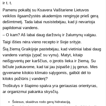
ir t. t.
Pamenu pokalbį su Ksavera Vaištariene Lietuvos
veiklios ilgaamžystės akademijos renginyje prieš gerą
dešimtmetį. Tada labai nusistebėjau, kad ji nevartoja
papildomai vandens.
– O kam? Aš labai daug daržovių ir žalumynų valgau.
Taigi išties nėra vieno recepto ir šioje srityje.
Šią žiemą Graikijoje pastebėjau, kad vietiniai labai daug
vandens vartoja (ypač su vynu). Matyt, kitaip
neišgyventų per karščius, o įprotis lieka ir žiemą. Su
bičiule juokavome, kad tai jau įsipaišė į jų genus. Mes
gyvename kitokio klimato sąlygomis, galbūt dėl to
kitoks požiūris į vandenį?
Troškulys ir šlapimo spalva yra geriausias orientyras,
ar organizmui pakanka skysčių.
Šviesus, skaidrus rodo gerą hidrataciją.