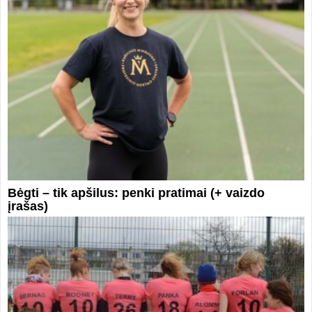
Bėgti – tik apšilus: penki pratimai (+ vaizdo
įrašas)