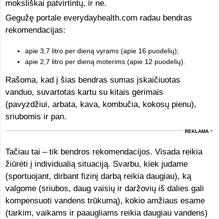
moksliškai patvirtintų, ir ne.
Gegužę portale everydayhealth.com radau bendras
rekomendacijas:
apie 3,7 litro per dieną vyrams (apie 16 puodelių);
apie 2,7 litro per dieną moterims (apie 12 puodelių).
Rašoma, kad į šias bendras sumas įskaičiuotas
vanduo, suvartotas kartu su kitais gėrimais
(pavyzdžiui, arbata, kava, kombučia, kokosų pienu),
sriubomis ir pan.
REKLAMA
Tačiau tai – tik bendros rekomendacijos. Visada reikia
žiūrėti į individualią situaciją. Svarbu, kiek judame
(sportuojant, dirbant fizinį darbą reikia daugiau), ką
valgome (sriubos, daug vaisių ir daržovių iš dalies gali
kompensuoti vandens trūkumą), kokio amžiaus esame
(tarkim, vaikams ir paaugliams reikia daugiau vandens)