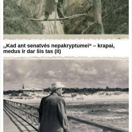
,,Kad ant senatvės nepakryptumei“ – krapai,
medus ir dar šis tas (II)