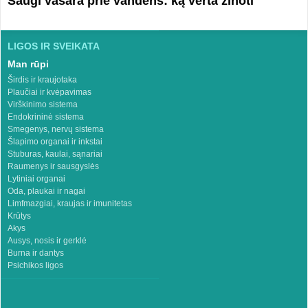
Saugi vasara prie vandens: ką verta žinoti
LIGOS IR SVEIKATA
Man rūpi
Širdis ir kraujotaka
Plaučiai ir kvėpavimas
Virškinimo sistema
Endokrininė sistema
Smegenys, nervų sistema
Šlapimo organai ir inkstai
Stuburas, kaulai, sąnariai
Raumenys ir sausgyslės
Lytiniai organai
Oda, plaukai ir nagai
Limfmazgiai, kraujas ir imunitetas
Krūtys
Akys
Ausys, nosis ir gerklė
Burna ir dantys
Psichikos ligos