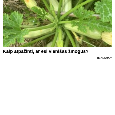
Kaip atpažinti, ar esi vienišas žmogus?
REKLAMA