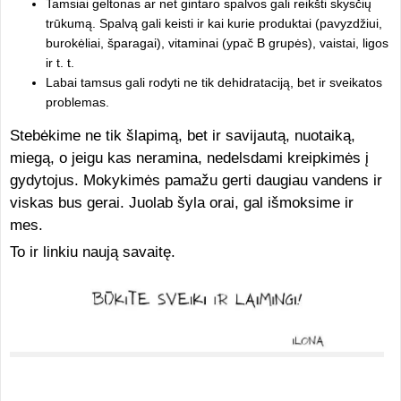
Tamsiai geltonas ar net gintaro spalvos gali reikšti skysčių
trūkumą. Spalvą gali keisti ir kai kurie produktai (pavyzdžiui,
burokėliai, šparagai), vitaminai (ypač B grupės), vaistai, ligos
ir t. t.
Labai tamsus gali rodyti ne tik dehidrataciją, bet ir sveikatos
problemas.
Stebėkime ne tik šlapimą, bet ir savijautą, nuotaiką,
miegą, o jeigu kas neramina, nedelsdami kreipkimės į
gydytojus. Mokykimės pamažu gerti daugiau vandens ir
viskas bus gerai. Juolab šyla orai, gal išmoksime ir
mes.
To ir linkiu naują savaitę.