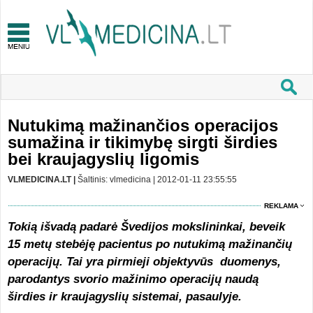
Nutukimą mažinančios operacijos
sumažina ir tikimybę sirgti širdies
bei kraujagyslių ligomis
VLMEDICINA.LT |
Šaltinis: vlmedicina | 2012-01-11 23:55:55
REKLAMA
Tokią išvadą padarė Švedijos mokslininkai, beveik
15 metų stebėję pacientus po nutukimą mažinančių
operacijų. Tai yra pirmieji objektyvūs duomenys,
parodantys svorio mažinimo operacijų naudą
širdies ir kraujagyslių sistemai, pasaulyje.