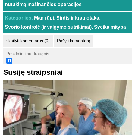
nutukimą mažinančios operacijos
Kategorijos:
Man rūpi
,
Širdis ir kraujotaka
,
Svorio kontrolė (ir valgymo sutrikimai)
,
Sveika mityba
skaityti komentarus (0)
Rašyti komentarą
Pasidalinti su draugais
Susiję straipsniai