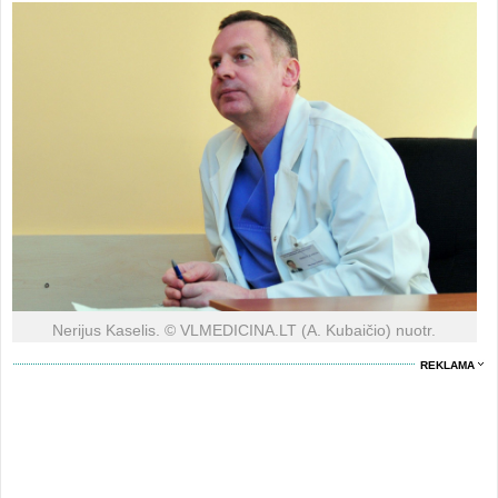
Nerijus Kaselis. © VLMEDICINA.LT (A. Kubaičio) nuotr.
REKLAMA