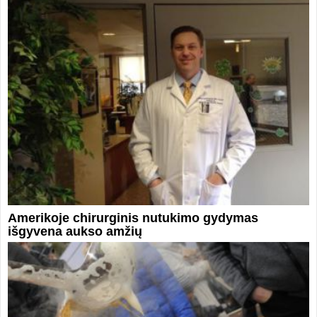
Amerikoje chirurginis nutukimo gydymas
išgyvena aukso amžių