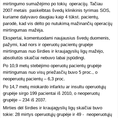
mirtingumo sumažėjimo po tokių operacijų. Tačiau
2007 metais paskelbtas švedų klinikinis tyrimas SOS,
kuriame dalyvavo daugiau kaip 4 tūkst. pacientų,
parodė, kad vis dėlto po nutukimą mažinančių operacijų
mirtingumas mažėja.
Ekspertai, komentuodami naujausius švedų duomenis,
pažymi, kad nors ir operuotų pacientų grupėje
mirtingumas nuo širdies ir kraujagyslių ligų mažėjo,
absoliutūs skaičiai nebuvo labai įspūdingi.
Po 10,9 metų stebėjimo operuotų pacientų grupėje
mirtingumas nuo visų priežasčių buvo 5 proc., o
neoperuotų pacientų – 6,3 proc.
Po 14,7 metų miokardo infarktu ar insultu operuotųjų
grupėje sirgo 199 pacientai iš 2010, o neoperuotų
grupėje – 234 iš 2037.
Mirties dėl širdies ir kraujagyslių ligų skaičiai buvo
tokie: 28 mirtys operuotųjų grupėje ir 49 - neoperuotųjų