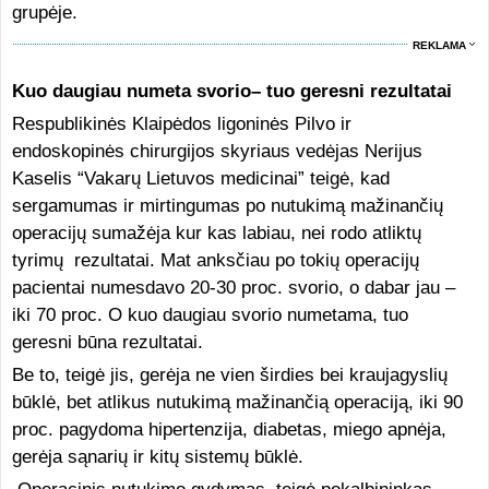
grupėje.
REKLAMA
Kuo daugiau numeta svorio– tuo geresni rezultatai
Respublikinės Klaipėdos ligoninės Pilvo ir
endoskopinės chirurgijos skyriaus vedėjas Nerijus
Kaselis “Vakarų Lietuvos medicinai” teigė, kad
sergamumas ir mirtingumas po nutukimą mažinančių
operacijų sumažėja kur kas labiau, nei rodo atliktų
tyrimų rezultatai. Mat anksčiau po tokių operacijų
pacientai numesdavo 20-30 proc. svorio, o dabar jau –
iki 70 proc. O kuo daugiau svorio numetama, tuo
geresni būna rezultatai.
Be to, teigė jis, gerėja ne vien širdies bei kraujagyslių
būklė, bet atlikus nutukimą mažinančią operaciją, iki 90
proc. pagydoma hipertenzija, diabetas, miego apnėja,
gerėja sąnarių ir kitų sistemų būklė.