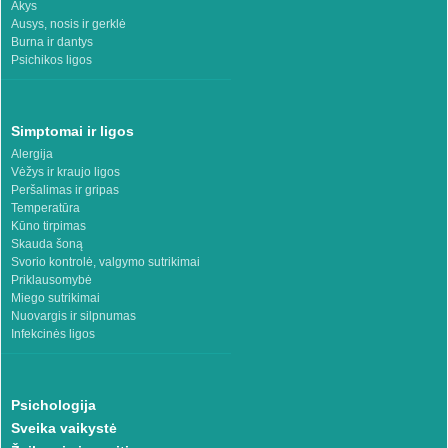
Akys
Ausys, nosis ir gerklė
Burna ir dantys
Psichikos ligos
Simptomai ir ligos
Alergija
Vėžys ir kraujo ligos
Peršalimas ir gripas
Temperatūra
Kūno tirpimas
Skauda šoną
Svorio kontrolė, valgymo sutrikimai
Priklausomybė
Miego sutrikimai
Nuovargis ir silpnumas
Infekcinės ligos
Psichologija
Sveika vaikystė