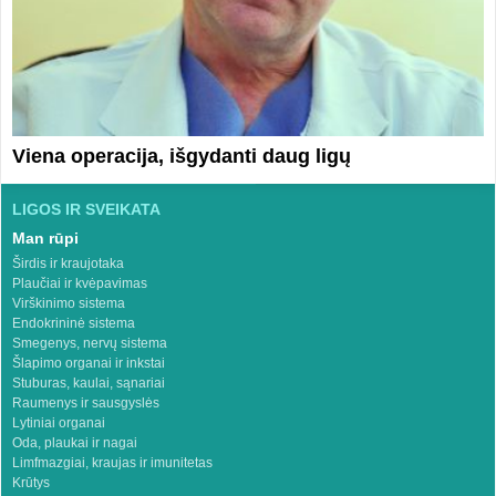
Viena operacija, išgydanti daug ligų
LIGOS IR SVEIKATA
Man rūpi
Širdis ir kraujotaka
Plaučiai ir kvėpavimas
Virškinimo sistema
Endokrininė sistema
Smegenys, nervų sistema
Šlapimo organai ir inkstai
Stuburas, kaulai, sąnariai
Raumenys ir sausgyslės
Lytiniai organai
Oda, plaukai ir nagai
Limfmazgiai, kraujas ir imunitetas
Krūtys