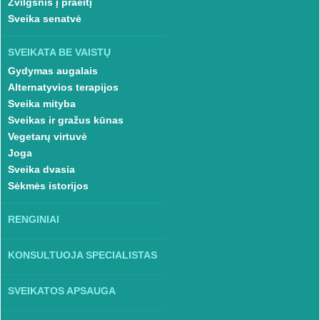
Žvilgsnis į praeitį
Sveika senatvė
SVEIKATA BE VAISTŲ
Gydymas augalais
Alternatyvios terapijos
Sveika mityba
Sveikas ir gražus kūnas
Vegetarų virtuvė
Joga
Sveika dvasia
Sėkmės istorijos
RENGINIAI
KONSULTUOJA SPECIALISTAS
SVEIKATOS APSAUGA