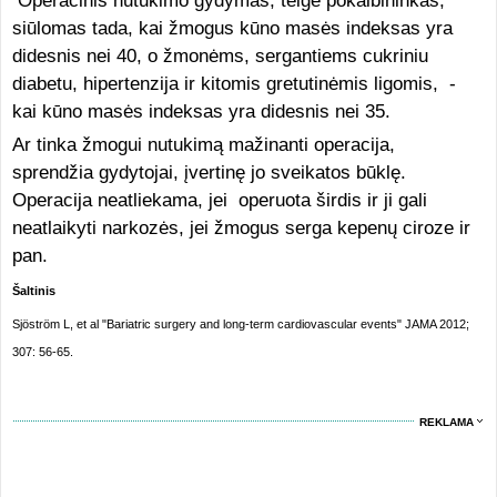
Operacinis nutukimo gydymas, teigė pokalbininkas,
siūlomas tada, kai žmogus kūno masės indeksas yra
didesnis nei 40, o žmonėms, sergantiems cukriniu
diabetu, hipertenzija ir kitomis gretutinėmis ligomis, -
kai kūno masės indeksas yra didesnis nei 35.
Ar tinka žmogui nutukimą mažinanti operacija,
sprendžia gydytojai, įvertinę jo sveikatos būklę.
Operacija neatliekama, jei operuota širdis ir ji gali
neatlaikyti narkozės, jei žmogus serga kepenų ciroze ir
pan.
Šaltinis
Sjöström L, et al "Bariatric surgery and long-term cardiovascular events" JAMA 2012;
307: 56-65.
REKLAMA