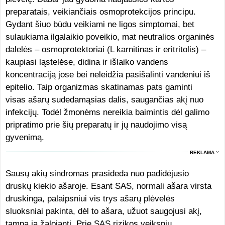
preparatais, veikiančiais osmoprotekcijos principu.
Gydant šiuo būdu veikiami ne ligos simptomai, bet
sulaukiama ilgalaikio poveikio, mat neutralios organinės
dalelės – osmoprotektoriai (L karnitinas ir eritritolis) –
kaupiasi ląstelėse, didina ir išlaiko vandens
koncentraciją jose bei neleidžia pasišalinti vandeniui iš
epitelio. Taip organizmas skatinamas pats gaminti
visas ašarų sudedamąsias dalis, saugančias akį nuo
infekcijų. Todėl žmonėms nereikia baimintis dėl galimo
pripratimo prie šių preparatų ir jų naudojimo visą
gyvenimą.
REKLAMA
Sausų akių sindromas prasideda nuo padidėjusio
druskų kiekio ašaroje. Esant SAS, normali ašara virsta
druskinga, palaipsniui vis trys ašarų plėvelės
sluoksniai pakinta, dėl to ašara, užuot saugojusi akį,
tampa ją žalojanti. Prie SAS rizikos veiksnių