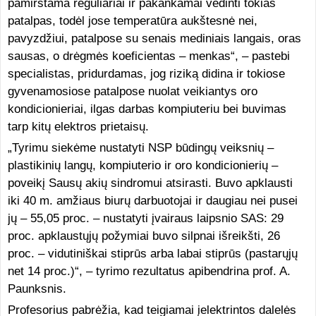
pamirštama reguliariai ir pakankamai vėdinti tokias
patalpas, todėl jose temperatūra aukštesnė nei,
pavyzdžiui, patalpose su senais mediniais langais, oras
sausas, o drėgmės koeficientas – menkas“, – pastebi
specialistas, pridurdamas, jog riziką didina ir tokiose
gyvenamosiose patalpose nuolat veikiantys oro
kondicionieriai, ilgas darbas kompiuteriu bei buvimas
tarp kitų elektros prietaisų.
„Tyrimu siekėme nustatyti NSP būdingų veiksnių –
plastikinių langų, kompiuterio ir oro kondicionierių –
poveikį Sausų akių sindromui atsirasti. Buvo apklausti
iki 40 m. amžiaus biurų darbuotojai ir daugiau nei pusei
jų – 55,05 proc. – nustatyti įvairaus laipsnio SAS: 29
proc. apklaustųjų požymiai buvo silpnai išreikšti, 26
proc. – vidutiniškai stiprūs arba labai stiprūs (pastarųjų
net 14 proc.)“, – tyrimo rezultatus apibendrina prof. A.
Paunksnis.
Profesorius pabrėžia, kad teigiamai įelektrintos dalelės