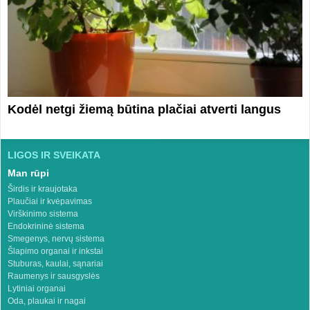
Kodėl netgi žiemą būtina plačiai atverti langus
LIGOS IR SVEIKATA
Man rūpi
Širdis ir kraujotaka
Plaučiai ir kvėpavimas
Virškinimo sistema
Endokrininė sistema
Smegenys, nervų sistema
Šlapimo organai ir inkstai
Stuburas, kaulai, sąnariai
Raumenys ir sausgyslės
Lytiniai organai
Oda, plaukai ir nagai