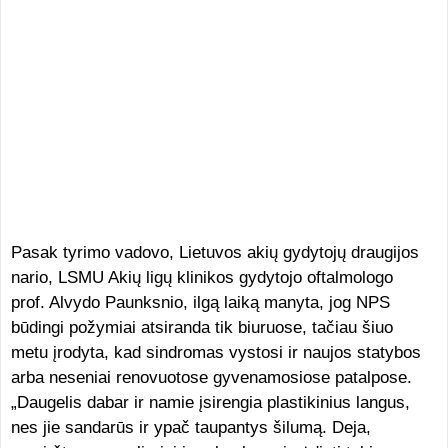
Pasak tyrimo vadovo, Lietuvos akių gydytojų draugijos
nario, LSMU Akių ligų klinikos gydytojo oftalmologo
prof. Alvydo Paunksnio, ilgą laiką manyta, jog NPS
būdingi požymiai atsiranda tik biuruose, tačiau šiuo
metu įrodyta, kad sindromas vystosi ir naujos statybos
arba neseniai renovuotose gyvenamosiose patalpose.
„Daugelis dabar ir namie įsirengia plastikinius langus,
nes jie sandarūs ir ypač taupantys šilumą. Deja,