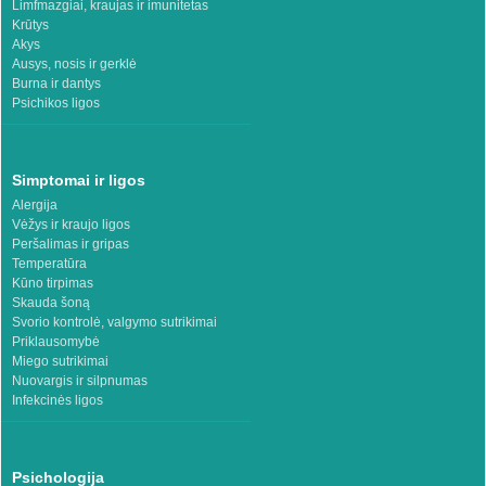
Limfmazgiai, kraujas ir imunitetas
Krūtys
Akys
Ausys, nosis ir gerklė
Burna ir dantys
Psichikos ligos
Simptomai ir ligos
Alergija
Vėžys ir kraujo ligos
Peršalimas ir gripas
Temperatūra
Kūno tirpimas
Skauda šoną
Svorio kontrolė, valgymo sutrikimai
Priklausomybė
Miego sutrikimai
Nuovargis ir silpnumas
Infekcinės ligos
Psichologija