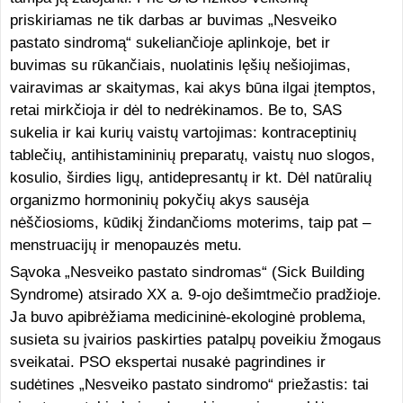
priskiriamas ne tik darbas ar buvimas „Nesveiko
pastato sindromą“ sukeliančioje aplinkoje, bet ir
buvimas su rūkančiais, nuolatinis lęšių nešiojimas,
vairavimas ar skaitymas, kai akys būna ilgai įtemptos,
retai mirkčioja ir dėl to nedrėkinamos. Be to, SAS
sukelia ir kai kurių vaistų vartojimas: kontraceptinių
tablečių, antihistamininių preparatų, vaistų nuo slogos,
kosulio, širdies ligų, antidepresantų ir kt. Dėl natūralių
organizmo hormoninių pokyčių akys sausėja
nėščiosioms, kūdikį žindančioms moterims, taip pat –
menstruacijų ir menopauzės metu.
Sąvoka „Nesveiko pastato sindromas“ (Sick Building
Syndrome) atsirado XX a. 9-ojo dešimtmečio pradžioje.
Ja buvo apibrėžiama medicininė-ekologinė problema,
susieta su įvairios paskirties patalpų poveikiu žmogaus
sveikatai. PSO ekspertai nusakė pagrindines ir
sudėtines „Nesveiko pastato sindromo“ priežastis: tai