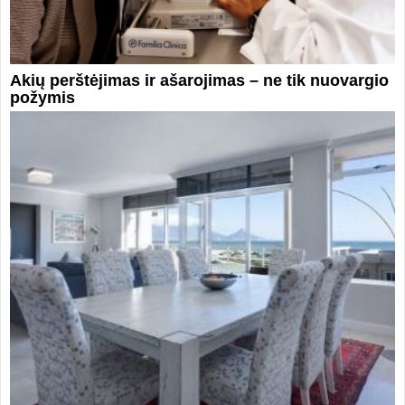
Akių perštėjimas ir ašarojimas – ne tik nuovargio
požymis