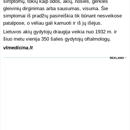
simptomų, tokių kaip odos, akių, nosies, gerklės
gleivinių dirginimas arba sausumas, visuma. Šie
simptomai iš pradžių pasireiškia tik būnant nesveikose
patalpose, o vėliau gali kamuoti ir iš jų išėjus.
Lietuvos akių gydytojų draugija veikia nuo 1932 m. ir
šiuo metu vienija 350 šalies gydytojų oftalmologų.
vlmedicina.lt
REKLAMA