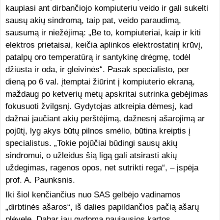
kaupiasi ant dirbančiojo kompiuteriu veido ir gali sukelti
sausų akių sindromą, taip pat, veido paraudimą,
sausumą ir niežėjimą: „Be to, kompiuteriai, kaip ir kiti
elektros prietaisai, keičia aplinkos elektrostatinį krūvį,
patalpų oro temperatūrą ir santykinę drėgmę, todėl
džiūsta ir oda, ir gleivinės“. Pasak specialisto, per
dieną po 6 val. įtemptai žiūrint į kompiuterio ekraną,
maždaug po ketverių metų apskritai sutrinka gebėjimas
fokusuoti žvilgsnį. Gydytojas atkreipia dėmesį, kad
dažnai jaučiant akių perštėjimą, dažnesnį ašarojimą ar
pojūtį, lyg akys būtų pilnos smėlio, būtina kreiptis į
specialistus. „Tokie pojūčiai būdingi sausų akių
sindromui, o užleidus šią ligą gali atsirasti akių
uždegimas, ragenos opos, net sutrikti rega“, – įspėja
prof. A. Paunksnis.
Iki šiol kenčiančius nuo SAS gelbėjo vadinamos
„dirbtinės ašaros“, iš dalies papildančios pačią ašarų
plėvelę. Dabar jau gydoma naujausios kartos