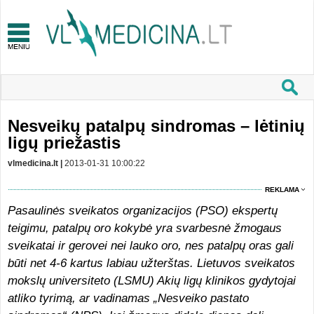
Nesveikų patalpų sindromas – lėtinių
ligų priežastis
vlmedicina.lt |
2013-01-31 10:00:22
REKLAMA
Pasaulinės sveikatos organizacijos (PSO) ekspertų
teigimu, patalpų oro kokybė yra svarbesnė žmogaus
sveikatai ir gerovei nei lauko oro, nes patalpų oras gali
būti net 4-6 kartus labiau užterštas. Lietuvos sveikatos
mokslų universiteto (LSMU) Akių ligų klinikos gydytojai
atliko tyrimą, ar vadinamas „Nesveiko pastato