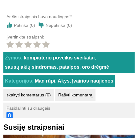
Ar šis straipsnis buvo naudingas?
Patinka (
0
)
Nepatinka (
0
)
Įvertinkite straipsni:
Žymos:
kompiuterio poveikis sveikatai
,
sausų akių sindromas
,
patalpos
,
oro drėgmė
Kategorijos:
Man rūpi
,
Akys
,
Įvairios naujienos
skaityti komentarus (0)
Rašyti komentarą
Pasidalinti su draugais
Susiję straipsniai