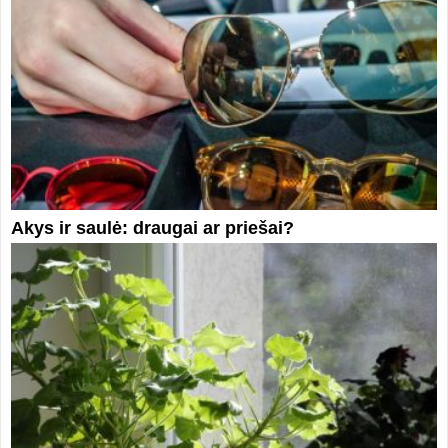
Akys ir saulė: draugai ar priešai?