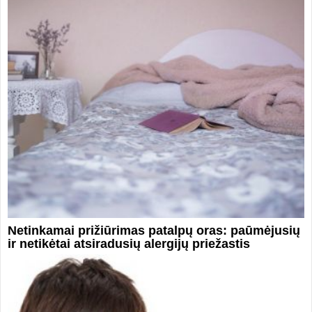
Netinkamai prižiūrimas patalpų oras: paūmėjusių
ir netikėtai atsiradusių alergijų priežastis