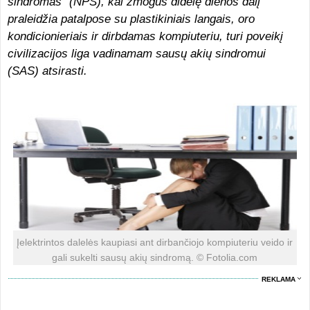
sindromas“ (NPS), kai žmogus didelę dienos dalį
praleidžia patalpose su plastikiniais langais, oro
kondicionieriais ir dirbdamas kompiuteriu, turi poveikį
civilizacijos liga vadinamam sausų akių sindromui
(SAS) atsirasti.
Įelektrintos dalelės kaupiasi ant dirbančiojo kompiuteriu veido ir
gali sukelti sausų akių sindromą. © Fotolia.com
REKLAMA