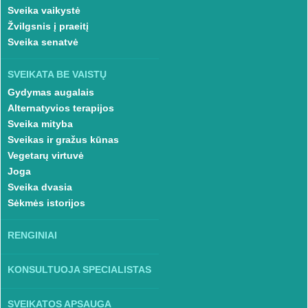
Sveika vaikystė
Žvilgsnis į praeitį
Sveika senatvė
SVEIKATA BE VAISTŲ
Gydymas augalais
Alternatyvios terapijos
Sveika mityba
Sveikas ir gražus kūnas
Vegetarų virtuvė
Joga
Sveika dvasia
Sėkmės istorijos
RENGINIAI
KONSULTUOJA SPECIALISTAS
SVEIKATOS APSAUGA