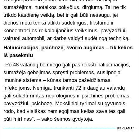
sumažėjimą, nuotaikos pokyčius, dirglumą. Tai ne tik
trikdo kasdienę veiklą, bet ir gali būti nesaugu, jei
dienos metu tenka atlikti sudėtingus, tikslumo ir
koncentracijos reikalaujančius veiksmus, pavyzdžiui,
vairuoti automobilį ar darbe valdyti sudėtingą techniką.
Haliucinacijos, psichozė, svorio augimas – tik kelios
iš pasekmių
„Po 48 valandų be miego gali pasireikšti haliucinacijos,
sumažėja gebėjimas spręsti problemas, susilpnėja
imuninė sistema – kūnas tampa pažeidžiamas
infekcijoms. Nemiga, trunkanti 72 ir daugiau valandų
gali sukelti rimtas neurologines ir psichines problemas,
pavyzdžiui, psichozę. Moksliniai tyrimai su gyvūnais
rodo, kad visiškas nemiegojimas kelias savaites gali
būti mirtinas“, – sako šeimos gydytoja.
REKLAMA