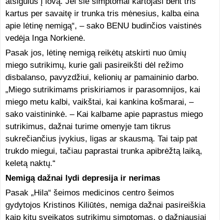
atsigulus į lovą. Jei šie simptomai kartojasi bent tris
kartus per savaitę ir trunka tris mėnesius, kalba eina
apie lėtinę nemigą“, – sako BENU budinčios vaistinės
vedėja Inga Norkienė.
Pasak jos, lėtinę nemigą reikėtų atskirti nuo ūmių
miego sutrikimų, kurie gali pasireikšti dėl režimo
disbalanso, pavyzdžiui, kelionių ar pamaininio darbo.
„Miego sutrikimams priskiriamos ir parasomnijos, kai
miego metu kalbi, vaikštai, kai kankina košmarai, –
sako vaistininkė. – Kai kalbame apie paprastus miego
sutrikimus, dažnai turime omenyje tam tikrus
sukrečiančius įvykius, ligas ar skausmą. Tai taip pat
trukdo miegui, tačiau paprastai trunka apibrėžtą laiką,
keletą naktų.“
Nemigą dažnai lydi depresija ir nerimas
Pasak „Hila“ šeimos medicinos centro šeimos
gydytojos Kristinos Kiliūtės, nemiga dažnai pasireiškia
kaip kitų sveikatos sutrikimų simptomas, o dažniausiai