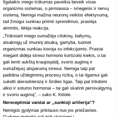
Ilgalaikis miego trūkumas paveikia beveik visas
organizmo sistemas, o pirmiausia – smegenis ir nervų
sistemą. Nemiga mažina neuronų veiklos efektyvumą,
tad žmogui sunkiau priimti sprendimus, prastėja
atmintis, lėtėja reakcija.
„Trūkstant miego sumažėja citokinų, baltymų,
atsakingų už imuninį atsaką, gamyba, tuomet
organizmas sunkiau kovoja su infekcijomis. Prastai
miegant didėja streso hormono kortizolio kiekis, o tai
gali lemti aukštą kraujospūdį, svorio augimą ir
sumažėjusį atsparumą stresui. Nemiga taip pat
padidina uždegiminių procesų riziką, o tai ilgainiui gali
sukelti aterosklerozę ir širdies ligas. Taip pat trikdomi
alkio ir sotumo hormonai – tai gali skatinti persivalgymą
ir svorio augimą“, – sako K. Kiliūtė.
Nereceptiniai vaistai ar „sunkioji artilerija“?
Nemigos gydymas priklauso nuo jos priežasties.
Gydymo metodai gali būti skirstomi į