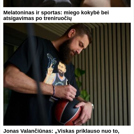
Melatoninas ir sportas: miego kokybė bei
atsigavimas po treniruočių
Jonas Valančiūnas: „Viskas priklauso nuo to,