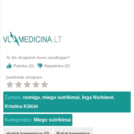
Ar šis straipsnis buvo naudingas?
Patinka (
0
)
Nepatinka (
0
)
Įvertinkite straipsni:
Žymos:
nemiga
,
miego sutrikimai
,
Inga Norkienė
,
Kristina Kiliūtė
Kategorijos:
Miego sutrikimai
skaityti komentarus (0)
Rašyti komentarą