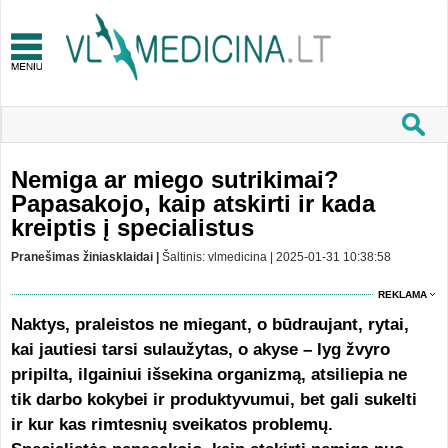
Nemiga ar miego sutrikimai?
Papasakojo, kaip atskirti ir kada
kreiptis į specialistus
Pranešimas žiniasklaidai |
Šaltinis: vlmedicina | 2025-01-31 10:38:58
REKLAMA
Naktys, praleistos ne miegant, o būdraujant, rytai,
kai jautiesi tarsi sulaužytas, o akyse – lyg žvyro
pripilta, ilgainiui išsekina organizmą, atsiliepia ne
tik darbo kokybei ir produktyvumui, bet gali sukelti
ir kur kas rimtesnių sveikatos problemų.