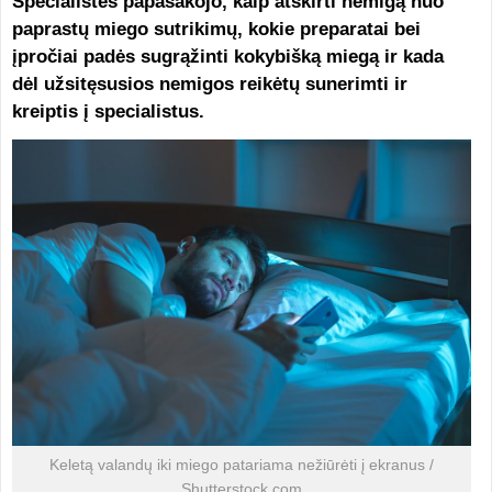
Specialistės papasakojo, kaip atskirti nemigą nuo
paprastų miego sutrikimų, kokie preparatai bei
įpročiai padės sugrąžinti kokybišką miegą ir kada
dėl užsitęsusios nemigos reikėtų sunerimti ir
kreiptis į specialistus.
Keletą valandų iki miego patariama nežiūrėti į ekranus /
Shutterstock.com