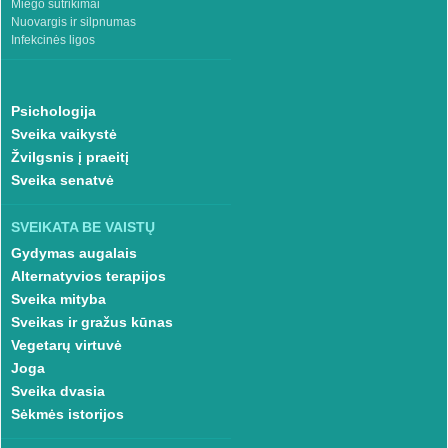
Miego sutrikimai
Nuovargis ir silpnumas
Infekcinės ligos
Psichologija
Sveika vaikystė
Žvilgsnis į praeitį
Sveika senatvė
SVEIKATA BE VAISTŲ
Gydymas augalais
Alternatyvios terapijos
Sveika mityba
Sveikas ir gražus kūnas
Vegetarų virtuvė
Joga
Sveika dvasia
Sėkmės istorijos