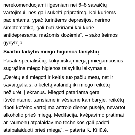
nerekomenduojami ilgesniam nei 6–8 savaičių
vartojimui, nes gali sukelti pripratimą. Kai kuriems
pacientams, ypač turintiems depresijos, nerimo
simptomatiką, gali būti skiriami kai kurie
antidepresantai mažomis dozėmis“, – sako šeimos
gydytoja.
Svarbu laikytis miego higienos taisyklių
Pasak specialisčių, kokybišką miegą į miegamuosius
sugrąžina miego higienos taisyklių laikymasis.
„Derėtų eiti miegoti ir keltis tuo pačiu metu, net ir
savaitgaliais, o keletą valandų iki miego reikėtų
nežiūrėti į ekranus. Miegoti patariama gerai
išvėdintame, tamsiame ir vėsiame kambaryje, reikėtų
riboti kofeino vartojimą antroje dienos pusėje, nevartoti
alkoholio prieš miegą. Meditacija, kvėpavimo pratimai
ar raumenų atpalaidavimo technikos gali padėti
atsipalaiduoti prieš miegą“, – pataria K. Kiliūtė.