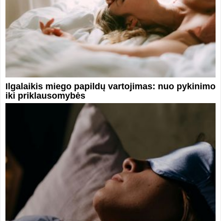
Ilgalaikis miego papildų vartojimas: nuo pykinimo
iki priklausomybės