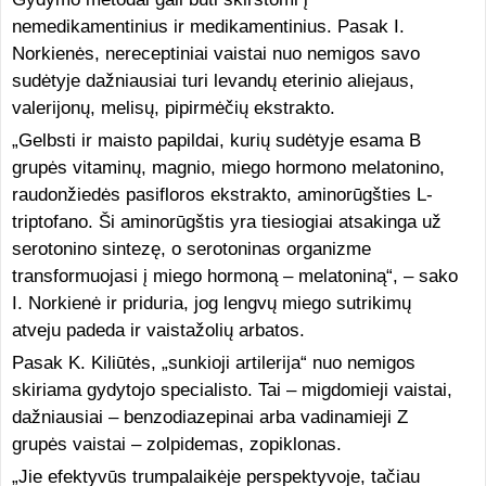
nemedikamentinius ir medikamentinius. Pasak I.
Norkienės, nereceptiniai vaistai nuo nemigos savo
sudėtyje dažniausiai turi levandų eterinio aliejaus,
valerijonų, melisų, pipirmėčių ekstrakto.
„Gelbsti ir maisto papildai, kurių sudėtyje esama B
grupės vitaminų, magnio, miego hormono melatonino,
raudonžiedės pasifloros ekstrakto, aminorūgšties L-
triptofano. Ši aminorūgštis yra tiesiogiai atsakinga už
serotonino sintezę, o serotoninas organizme
transformuojasi į miego hormoną – melatoniną“, – sako
I. Norkienė ir priduria, jog lengvų miego sutrikimų
atveju padeda ir vaistažolių arbatos.
Pasak K. Kiliūtės, „sunkioji artilerija“ nuo nemigos
skiriama gydytojo specialisto. Tai – migdomieji vaistai,
dažniausiai – benzodiazepinai arba vadinamieji Z
grupės vaistai – zolpidemas, zopiklonas.
„Jie efektyvūs trumpalaikėje perspektyvoje, tačiau