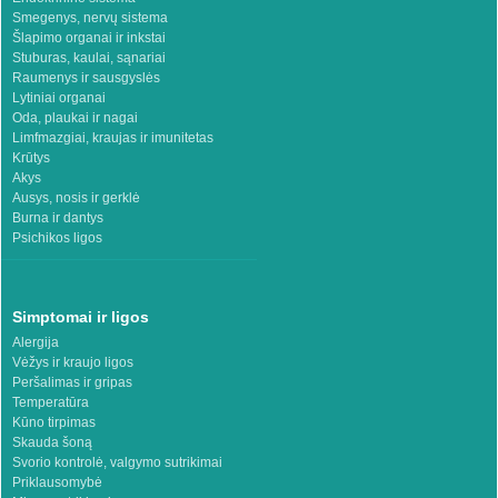
Smegenys, nervų sistema
Šlapimo organai ir inkstai
Stuburas, kaulai, sąnariai
Raumenys ir sausgyslės
Lytiniai organai
Oda, plaukai ir nagai
Limfmazgiai, kraujas ir imunitetas
Krūtys
Akys
Ausys, nosis ir gerklė
Burna ir dantys
Psichikos ligos
Simptomai ir ligos
Alergija
Vėžys ir kraujo ligos
Peršalimas ir gripas
Temperatūra
Kūno tirpimas
Skauda šoną
Svorio kontrolė, valgymo sutrikimai
Priklausomybė