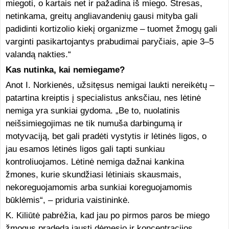
miegoti, o kartais net ir pažadina iš miego. Stresas,
netinkama, greitų angliavandenių gausi mityba gali
padidinti kortizolio kiekį organizme – tuomet žmogų gali
varginti pasikartojantys prabudimai paryčiais, apie 3–5
valandą nakties.“
Kas nutinka, kai nemiegame?
Anot I. Norkienės, užsitęsus nemigai laukti nereikėtų –
patartina kreiptis į specialistus anksčiau, nes lėtinė
nemiga yra sunkiai gydoma. „Be to, nuolatinis
neišsimiegojimas ne tik numuša darbingumą ir
motyvaciją, bet gali pradėti vystytis ir lėtinės ligos, o
jau esamos lėtinės ligos gali tapti sunkiau
kontroliuojamos. Lėtinė nemiga dažnai kankina
žmones, kurie skundžiasi lėtiniais skausmais,
nekoreguojamomis arba sunkiai koreguojamomis
būklėmis“, – priduria vaistininkė.
K. Kiliūtė pabrėžia, kad jau po pirmos paros be miego
žmogus pradeda jausti dėmesio ir koncentracijos