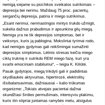
nemigą siejame su psichikos sveikatos sutrikimais –
depresija bei nerimu. Maždaug 75 proc. pacientų,
sergančių depresija, patiria ir miego sutrikimus.
„Esant nerimui, nerimastingos mintys trukdo užmigti,
sukelia dažnus prabudimus ir apsunkina gilų miegą.
Nemiga yra ne tik depresijos simptomas, bet ir
veiksnys, kuris ją pablogina. Moksliniai tyrimai rodo,
kad nemigos gydymas gali reikšmingai sumažinti
depresijos simptomus. Lėtinis stresas keičia miego
ciklų trukmę ir sutrikdo REM miego fazę, kuri yra
svarbi emociniam stabilumui“, – teigia K. Kiliūtė.
Pasak gydytojos, miegą trikdyti gali ir padidintas
skydliaukės aktyvumas, hipertirozė, elektrolitų
išsibalansavimas, dažniausiai – kalio trūkumas
organizme: „Tokiais atvejais pacientai dažnai
skundžiasi širdies permušimais, intensyviu plakimu,
kuris itin stipriai juntamas ramybės metu, atsigulus