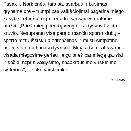
Pasak I. Norkienės, taip pat svarbus ir buvimas
gryname ore – trumpi pasivaikščiojimai pagerina miego
kokybę net ir šaltuoju periodu, kai saulės matome
mažai. „Prieš miegą derėtų vengti ir aktyvaus fizinio
krūvio. Nesuprantu visą parą dirbančių sporto klubų –
sporto metu išsiskiria adrenalinas ir mūsų simpatinė
nervų sistema būna aktyvesnė. Mityba taip pat svarbi –
visada miegosime geriau, jeigu prieš pat miegą gausiai
ir sočiai neprisivalgysime, neapkrausime virškinimo
sistemos“, – sako vaistininkė.
REKLAMA