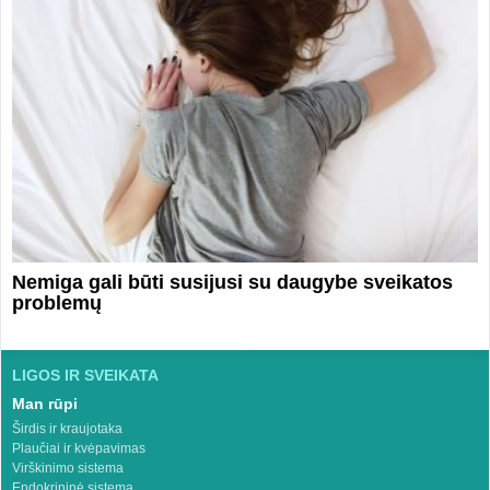
Nemiga gali būti susijusi su daugybe sveikatos
problemų
LIGOS IR SVEIKATA
Man rūpi
Širdis ir kraujotaka
Plaučiai ir kvėpavimas
Virškinimo sistema
Endokrininė sistema