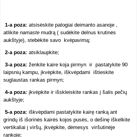
1-a poza:
atsisėskite patogiai deimanto asanoje ,
atlikite
namaste
mudrą ( sudėkite delnus krutinės
aukštyje), stebėkite savo kvėpavimą;
2-a poza:
atsiklaupkite;
3-a poza:
ženkite kaire koja pirmyn ir pastatykite 90
laipsnių kampu, įkvėpkite, iškvėpdami ištieskite
suglaustas rankas pirmyn;
4-a poza:
įkvėpkite ir išskleiskite rankas į šalis pečių
aukštyje;
5-a poza:
iškvėpdami pastatykite kairę ranką ant
grindų iš išorinės kairės kojos pusės, o dešinę iškelkite
vertikaliai į viršų, įkvėpkite, dėmesys viršutinėje
rankoje;