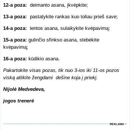
12-a poza:
deimanto asana, įkvėpkite;
13-a poza:
pastatykite rankas kuo toliau prieš save;
14-a poza:
lentos asana, sulaikykite kvėpavimą;
15-a poza:
gulinčio sfinkso asana, stebėkite
kvėpavimą;
16-a poza:
kūdikio asana.
Pakartokite visas pozas, tik nuo 3-ios iki 11-os pozos
viską atlikite žengdami dešine koja į priekį.
Nijolė Medvedeva,
jogos trenerė
REKLAMA