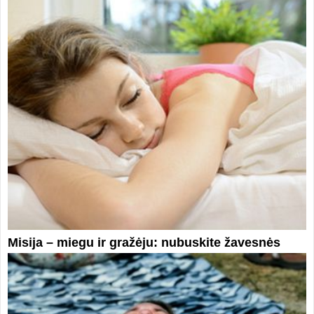
Misija – miegu ir gražėju: nubuskite žavesnės