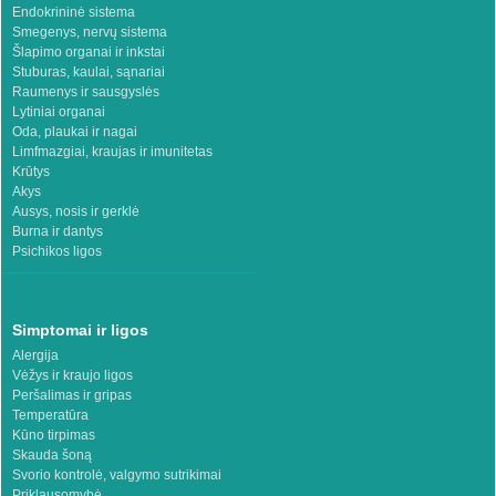
Endokrininė sistema
Smegenys, nervų sistema
Šlapimo organai ir inkstai
Stuburas, kaulai, sąnariai
Raumenys ir sausgyslės
Lytiniai organai
Oda, plaukai ir nagai
Limfmazgiai, kraujas ir imunitetas
Krūtys
Akys
Ausys, nosis ir gerklė
Burna ir dantys
Psichikos ligos
Simptomai ir ligos
Alergija
Vėžys ir kraujo ligos
Peršalimas ir gripas
Temperatūra
Kūno tirpimas
Skauda šoną
Svorio kontrolė, valgymo sutrikimai
Priklausomybė