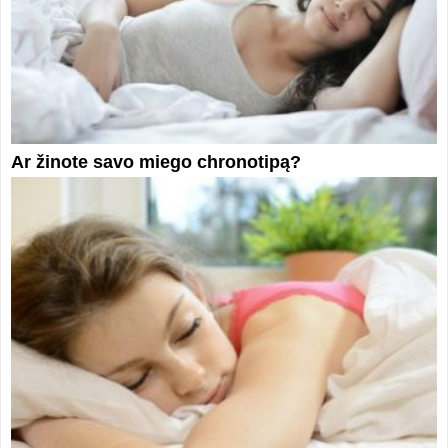
Ar žinote savo miego chronotipą?