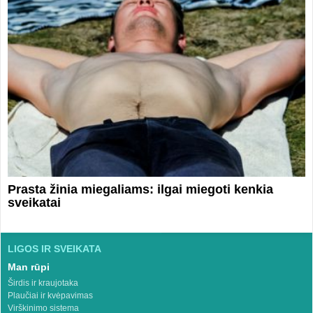
Prasta žinia miegaliams: ilgai miegoti kenkia
sveikatai
LIGOS IR SVEIKATA
Man rūpi
Širdis ir kraujotaka
Plaučiai ir kvėpavimas
Virškinimo sistema