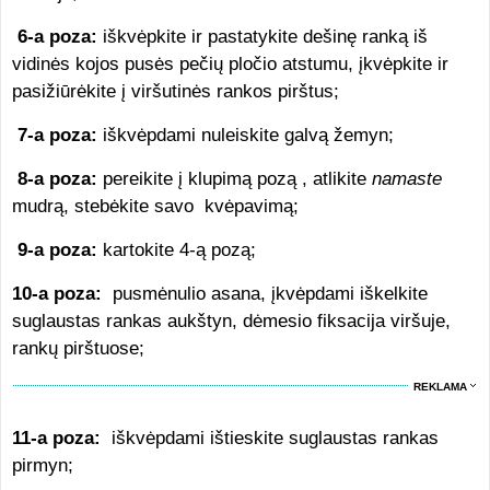
6-a poza:
iškvėpkite ir pastatykite dešinę ranką iš
vidinės kojos pusės pečių pločio atstumu, įkvėpkite ir
pasižiūrėkite į viršutinės rankos pirštus;
7-a poza:
iškvėpdami nuleiskite galvą žemyn;
8-a poza:
pereikite į klupimą pozą , atlikite
namaste
mudrą, stebėkite savo kvėpavimą;
9-a poza:
kartokite 4-ą pozą;
10-a poza:
pusmėnulio asana, įkvėpdami iškelkite
suglaustas rankas aukštyn, dėmesio fiksacija viršuje,
rankų pirštuose;
REKLAMA
11-a poza:
iškvėpdami ištieskite suglaustas rankas
pirmyn;