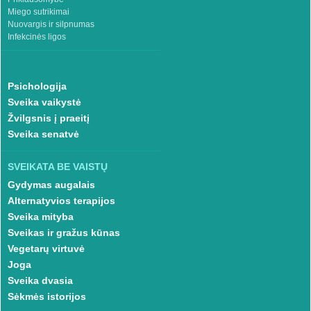
Miego sutrikimai
Nuovargis ir silpnumas
Infekcinės ligos
Psichologija
Sveika vaikystė
Žvilgsnis į praeitį
Sveika senatvė
SVEIKATA BE VAISTŲ
Gydymas augalais
Alternatyvios terapijos
Sveika mityba
Sveikas ir gražus kūnas
Vegetarų virtuvė
Joga
Sveika dvasia
Sėkmės istorijos