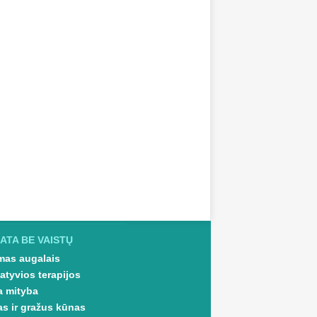
ATA BE VAISTŲ
as augalais
atyvios terapijos
a mityba
as ir gražus kūnas