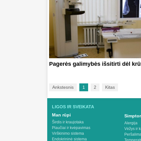
Pagerės galimybės išsitirti dėl krū
Ankstesnis
1
2
Kitas
LIGOS IR SVEIKATA
Man rūpi
Simptom
Širdis ir kraujotaka
Alergija
Plaučiai ir kvėpavimas
Vėžys ir k
Virškinimo sistema
Peršalima
Endokrininė sistema
Temperat