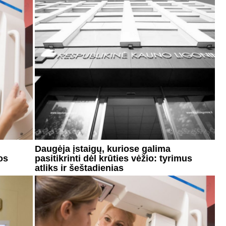
Daugėja įstaigų, kuriose galima
os
pasitikrinti dėl krūties vėžio: tyrimus
atliks ir šeštadienias