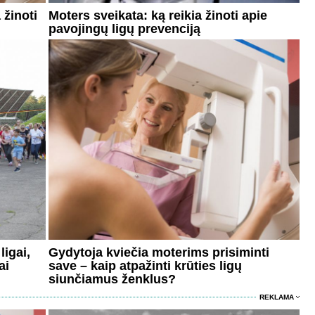
 žinoti
Moters sveikata: ką reikia žinoti apie
pavojingų ligų prevenciją
igai,
Gydytoja kviečia moterims prisiminti
ai
save – kaip atpažinti krūties ligų
siunčiamus ženklus?
REKLAMA