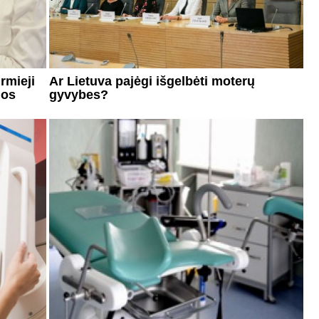
rmieji
Ar Lietuva pajėgi išgelbėti moterų
jos
gyvybes?