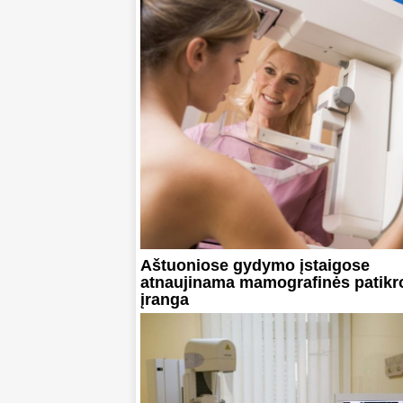
Aštuoniose gydymo įstaigose
atnaujinama mamografinės patikr
įranga