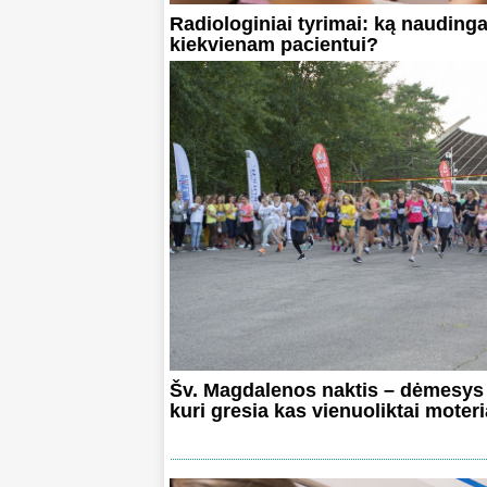
Radiologiniai tyrimai: ką naudinga
kiekvienam pacientui?
Šv. Magdalenos naktis – dėmesys l
kuri gresia kas vienuoliktai moteri