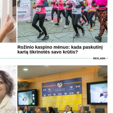
Rožinio kaspino mėnuo: kada paskutinį
kartą tikrinotės savo krūtis?
REKLAMA