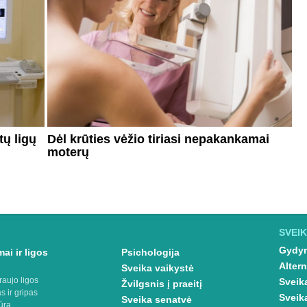
tų ligų
Dėl krūties vėžio tiriasi nepakankamai
moterų
SVEIK
Gydym
ai ir ligos
Psichologija
Altern
Sveika vaikystė
raujo ligos
Sveik
Žvilgsnis į praeitį
s ir gripas
Sveik
Sveika senatvė
ūra