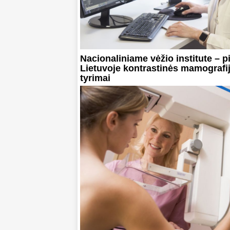
Nacionaliniame vėžio institute – pi
Lietuvoje kontrastinės mamografi
tyrimai