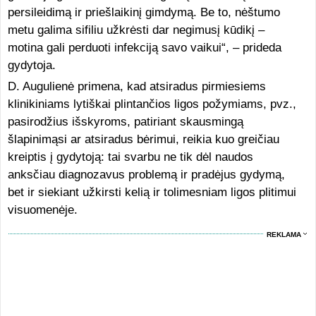
persileidimą ir priešlaikinį gimdymą. Be to, nėštumo
metu galima sifiliu užkrėsti dar negimusį kūdikį –
motina gali perduoti infekciją savo vaikui“, – prideda
gydytoja.
D. Augulienė primena, kad atsiradus pirmiesiems
klinikiniams lytiškai plintančios ligos požymiams, pvz.,
pasirodžius išskyroms, patiriant skausmingą
šlapinimąsi ar atsiradus bėrimui, reikia kuo greičiau
kreiptis į gydytoją: tai svarbu ne tik dėl naudos
anksčiau diagnozavus problemą ir pradėjus gydymą,
bet ir siekiant užkirsti kelią ir tolimesniam ligos plitimui
visuomenėje.
REKLAMA