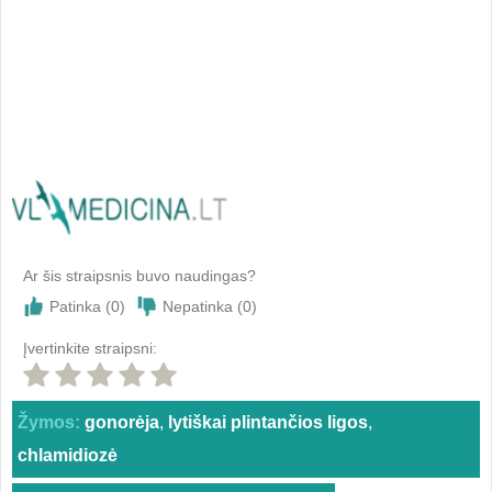
Ar šis straipsnis buvo naudingas?
Patinka (
0
)
Nepatinka (
0
)
Įvertinkite straipsni:
Žymos:
gonorėja
,
lytiškai plintančios ligos
,
chlamidiozė