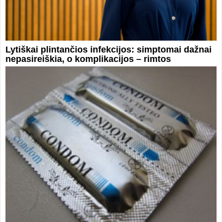
Lytiškai plintančios infekcijos: simptomai dažnai
nepasireiškia, o komplikacijos – rimtos