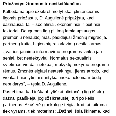
Priežastys žinomos ir nesikeičiančios
Kalbėdama apie užsikrėtimo lytiškai plintančiomis
ligomis priežastis, D. Augulienė pripažįsta, kad
dažniausiai tai – socialiniai, ekonominiai ir buitiniai
faktoriai. Daugumos ligų plitimą lemia apsaugos
priemonių nenaudojimas, padidėjusi žmonių migracija,
partnerių kaita, higieninių reikalavimų nesilaikymas.
„Įvairios jaunimo informavimo programos veikia jau
seniai, bet neefektyviai. Normalus seksualinis
švietimas vis dar netelpa į mokyklų mokymo programų
rėmus. Žmonės elgiasi neatsakingai, jiems atrodo, kad
vienkartiniai lytiniai santykiai nieko nelemia ir bėdų
nepridarys“, – tęsia D. Augulienė.
Pastebima, kad ieškant lytiškai plintančių ligų ištakų
dažnai paaiškėja, jog užsikrėtusieji turi po kelis
partnerius. Akušerė-ginekologė teigia, kad tai taikoma
tiek vyrams, tiek moterims: „Dažnai išsiaiškiname, kad