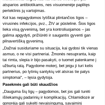
atsparios antibiotikams, nes visuomenėje paplitęs
perteklinis jų vartojimas.
Kol kas nepagydomos lytiškai plintančios ligos –
virusinės infekcijos, pvz., ŽIV ar pūslelinė. Šios ligos
lieka visą gyvenimą, bet yra kontroliuojamos – jas
galima apgydyti, prižiūrėti ir saugantis gyventi gan
pilnavertišką gyvenimą.
„Dažnai susiduriame su situacija, kai gydosi tik vienas
asmuo, o ne visi partneriai. Žmonės nesupranta, kaip
tai rimta, slepia ir bijo pasakyti, o tuomet patenkame į
užburtą ratą. Pagydome moterį, bet jeigu ji turi kelis
partnerius, po lytinių santykių vėl atsiras tie patys
simptomai“, – tęsia gydytoja.
Pasekmės gali būti skaudžios
„Dauguma šių ligų – pagydomos, bet jos gali turėti
išliekamųjų padarinių ir komplikacijų. Chlamidiozė ar
gonorėja gali sukelti nevaisingumą, savaiminį