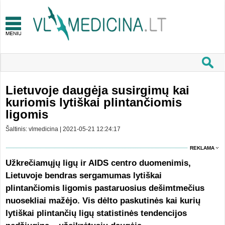
Lietuvoje daugėja susirgimų kai
kuriomis lytiškai plintančiomis
ligomis
Šaltinis: vlmedicina | 2021-05-21 12:24:17
REKLAMA
Užkrečiamųjų ligų ir AIDS centro duomenimis,
Lietuvoje bendras sergamumas lytiškai
plintančiomis ligomis pastaruosius dešimtmečius
nuosekliai mažėjo. Vis dėlto paskutinės kai kurių
lytiškai plintančių ligų statistinės tendencijos