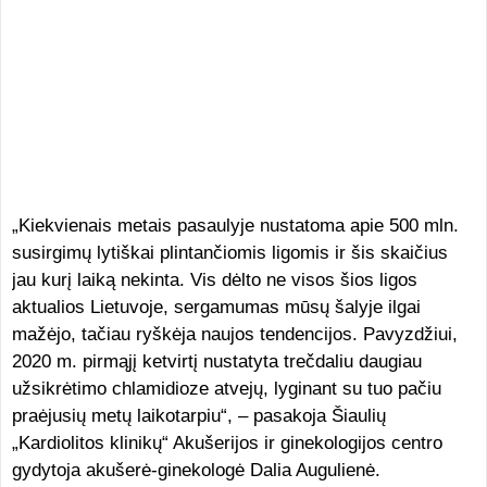
„Kiekvienais metais pasaulyje nustatoma apie 500 mln.
susirgimų lytiškai plintančiomis ligomis ir šis skaičius
jau kurį laiką nekinta. Vis dėlto ne visos šios ligos
aktualios Lietuvoje, sergamumas mūsų šalyje ilgai
mažėjo, tačiau ryškėja naujos tendencijos. Pavyzdžiui,
2020 m. pirmąjį ketvirtį nustatyta trečdaliu daugiau
užsikrėtimo chlamidioze atvejų, lyginant su tuo pačiu
praėjusių metų laikotarpiu“, – pasakoja Šiaulių
„Kardiolitos klinikų“ Akušerijos ir ginekologijos centro
gydytoja akušerė-ginekologė Dalia Augulienė.