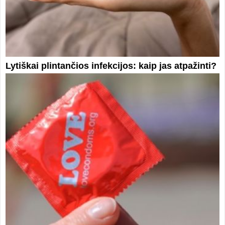
Lytiškai plintančios infekcijos: kaip jas atpažinti?