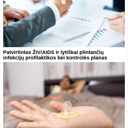
Patvirtintas ŽIV/AIDS ir lytiškai plintančių
infekcijų profilaktikos bei kontrolės planas