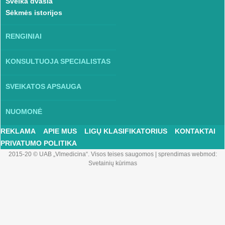
Sveika dvasia
Sėkmės istorijos
RENGINIAI
KONSULTUOJA SPECIALISTAS
SVEIKATOS APSAUGA
NUOMONĖ
REKLAMA
APIE MUS
LIGŲ KLASIFIKATORIUS
KONTAKTAI
PRIVATUMO POLITIKA
2015-20 © UAB „Vlmedicina“. Visos teises saugomos
|
sprendimas webmod:
Svetainių kūrimas