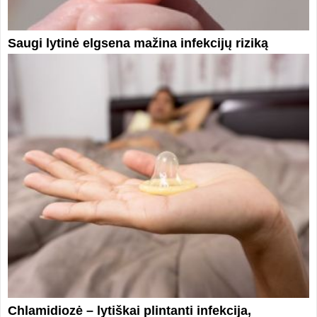
Saugi lytinė elgsena mažina infekcijų riziką
Chlamidiozė – lytiškai plintanti infekcija,