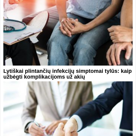
Lytiškai plintančių infekcijų simptomai tylūs: kaip
užbėgti komplikacijoms už akių