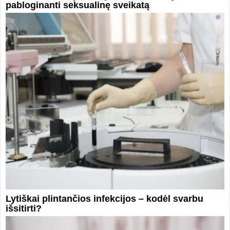
pabloginanti seksualinę sveikatą
Lytiškai plintančios infekcijos – kodėl svarbu
išsitirti?