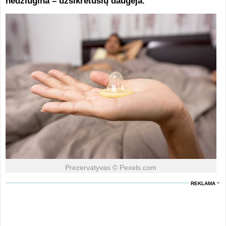
nedžiugina – užsikrėtusių daugėja.
Prezervatyvas © Pexels.com
REKLAMA