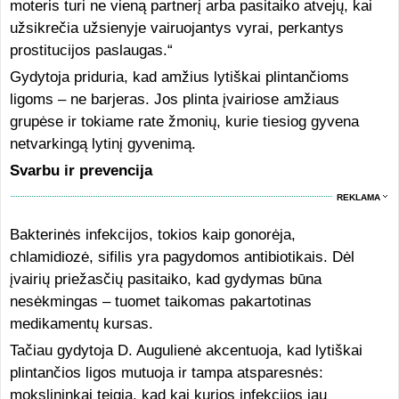
moteris turi ne vieną partnerį arba pasitaiko atvejų, kai
užsikrečia užsienyje vairuojantys vyrai, perkantys
prostitucijos paslaugas.“
Gydytoja priduria, kad amžius lytiškai plintančioms
ligoms – ne barjeras. Jos plinta įvairiose amžiaus
grupėse ir tokiame rate žmonių, kurie tiesiog gyvena
netvarkingą lytinį gyvenimą.
Svarbu ir prevencija
REKLAMA
Bakterinės infekcijos, tokios kaip gonorėja,
chlamidiozė, sifilis yra pagydomos antibiotikais. Dėl
įvairių priežasčių pasitaiko, kad gydymas būna
nesėkmingas – tuomet taikomas pakartotinas
medikamentų kursas.
Tačiau gydytoja D. Augulienė akcentuoja, kad lytiškai
plintančios ligos mutuoja ir tampa atsparesnės:
mokslininkai teigia, kad kai kurios infekcijos jau