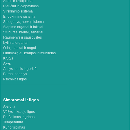
Širdis ir kraujotaka
Plaučiai ir kvėpavimas
Virškinimo sistema
Endokrininė sistema
Smegenys, nervų sistema
Šlapimo organai ir inkstai
Stuburas, kaulai, sąnariai
Raumenys ir sausgyslės
Lytiniai organai
Oda, plaukai ir nagai
Limfmazgiai, kraujas ir imunitetas
Krūtys
Akys
Ausys, nosis ir gerklė
Burna ir dantys
Psichikos ligos
Simptomai ir ligos
Alergija
Vėžys ir kraujo ligos
Peršalimas ir gripas
Temperatūra
Kūno tirpimas