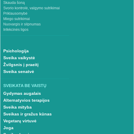
Skauda šoną
Svorio kontrolė, valgymo sutrikimai
Priklausomybė
Miego sutrikimai
Nuovargis ir silpnumas
Infekcinės ligos
Psichologija
Sveika vaikystė
Žvilgsnis į praeitį
Sveika senatvė
SVEIKATA BE VAISTŲ
Gydymas augalais
Alternatyvios terapijos
Sveika mityba
Sveikas ir gražus kūnas
Vegetarų virtuvė
Joga