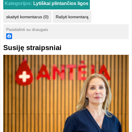
Kategorijos:
Lytiškai plintančios ligos
skaityti komentarus (0)
Rašyti komentarą
Pasidalinti su draugais
Susiję straipsniai